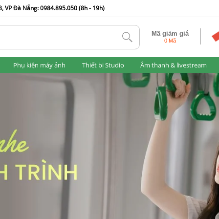
, VP Đà Nẵng: 0984.895.050 (8h - 19h)
Mã giảm giá
tlk
0 Mã
Phụ kiện máy ảnh
Thiết bị Studio
Âm thanh & livestream