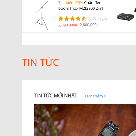
Tiết kiệm 15%
Chân đèn
boom Inox MZI2800 2in1
16 đánh giá
2,390,000
2,800,000
đ
đ
TIN TỨC
TIN TỨC MỚI NHẤT
Xem thêm >