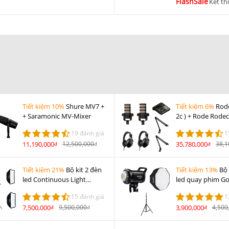
FlashSale
Kết th
Tiết kiệm 10%
Shure MV7 +
Tiết kiệm 6%
Rod
+ Saramonic MV-Mixer
2c ) + Rode Rode
( 1c) + Rode NTH-1
19 đánh giá
1
Rode PSA1 ( 2c )
11,190,000
12,500,000
35,780,000
38,1
đ
đ
đ
Tiết kiệm 21%
Bộ kit 2 đèn
Tiết kiệm 13%
Bộ 
led Continuous Light
led quay phim G
Godox SL60 II D
II D
15 đánh giá
1
7,500,000
9,500,000
3,900,000
4,500
đ
đ
đ