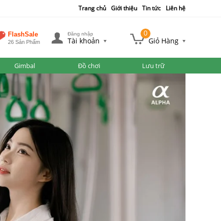
Trang chủ
Giới thiệu
Tin tức
Liên hệ
0
FlashSale
Đăng nhập
Tài khoản
Giỏ Hàng
26 Sản Phẩm
Gimbal
Đồ chơi
Lưu trữ