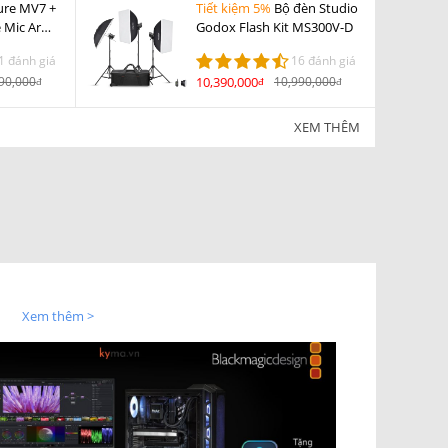
ure MV7 +
Tiết kiệm 5%
Bộ đèn Studio
e Mic Arm
Godox Flash Kit MS300V-D
1 đánh giá
16 đánh giá
90,000
10,390,000
10,990,000
đ
đ
đ
XEM THÊM
Xem thêm >