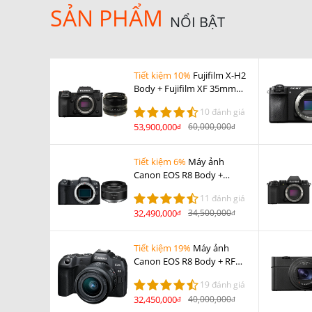
SẢN PHẨM
NỔI BẬT
Tiết kiệm 10%
Fujifilm X-H2
Body + Fujifilm XF 35mm
F1.4 R
10 đánh giá
53,900,000
60,000,000
đ
đ
Tiết kiệm 6%
Máy ảnh
Canon EOS R8 Body +
Canon RF 50mm F1.8 STM
11 đánh giá
32,490,000
34,500,000
đ
đ
Tiết kiệm 19%
Máy ảnh
Canon EOS R8 Body + RF
24-50mm F4.5-6.3 IS STM
19 đánh giá
(nhập khẩu)
32,450,000
40,000,000
đ
đ