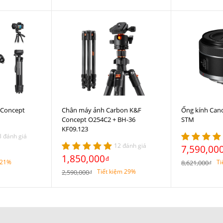
 Concept
Chân máy ảnh Carbon K&F
Ống kính Can
Concept O254C2 + BH-36
STM
KF09.123
3 đánh giá
12 đánh giá
7,590,00
1,850,000
đ
 21%
Ti
8,621,000
đ
Tiết kiệm 29%
2,590,000
đ