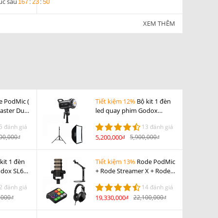
úc sau
167
:
23
:
49
XEM THÊM
e PodMic (
Tiết kiệm 12%
Bộ kit 1 đèn
caster Duo
led quay phim Godox
00 ( 2c ) +
SL100Bi
5 đánh giá
13 đánh giá
00,000
5,200,000
5,900,000
đ
đ
đ
kit 1 đèn
Tiết kiệm 13%
Rode PodMic
odox SL60
+ Rode Streamer X + Rode
NTH-100 + Rode DS2
2 đánh giá
14 đánh giá
,000
19,330,000
22,100,000
đ
đ
đ