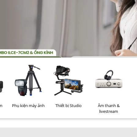
im
Phụ kiện máy ảnh
Thiết bị Studio
Âm thanh &
livestream