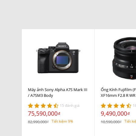
Máy ảnh Sony Alpha A7S Mark III
Ống Kính Fujifilm (
/ A7SM3 Body
XF16mm F2.8 R WR
15 đánh giá
1
75,590,000
9,490,000
đ
đ
Tiết kiệm 9%
Tiết k
82,990,000
10,590,000
đ
đ