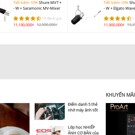
Tiết kiệm 10%
Shure MV7 +
Tiết kiệm 10%
Sh
- W + Saramonic MV-Mixer
- W + Elgato Wav
LP Trắng
19 đánh giá
1
11,190,000
12,500,000
11,900,000
13,2
đ
đ
đ
top 5 tin
KHUYẾN MÃI
Điểm danh 5 thẻ
nhớ máy ảnh tốt
nhất hiện nay
Lớp học NHIẾP
ẢNH CƠ BẢN của