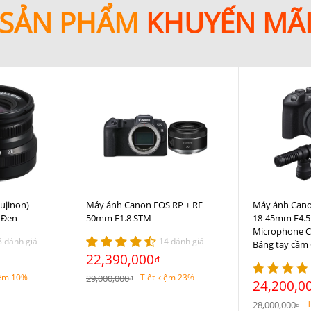
SẢN PHẨM
KHUYẾN MÃ
Fujinon)
Máy ảnh Canon EOS RP + RF
Máy ảnh Cano
 Đen
50mm F1.8 STM
18-45mm F4.5-
Microphone C
8 đánh giá
14 đánh giá
Báng tay cầm
22,390,000
đ
iệm 10%
Tiết kiệm 23%
29,000,000
đ
24,200,0
T
28,000,000
đ