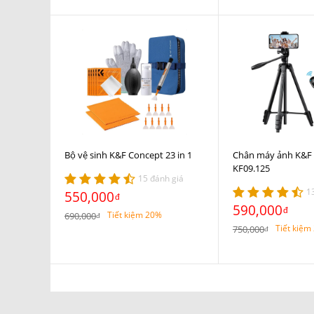
Bộ vệ sinh K&F Concept 23 in 1
Chân máy ảnh K&F
KF09.125
15 đánh giá
1
550,000
đ
590,000
đ
Tiết kiệm 20%
690,000
đ
Tiết kiệm
750,000
đ