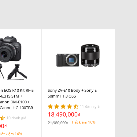
I
n EOS R10 Kit RF-S
Sony ZV-E10 Body + Sony E
6.3 IS STM +
50mm F1.8 OSS
anon DM-E100 +
11 đánh giá
 Canon HG-100TBR
18,490,000
đ
10 đánh giá
Tiết kiệm 16%
21,980,000
đ
00
đ
iết kiệm 14%