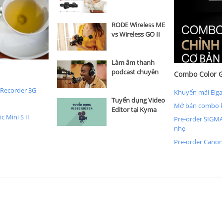
Công ty Canon
Marketing Việt
Nam
RODE Wireless ME
vs Wireless GO II
vs Wireless GO
Làm âm thanh
podcast chuyên
Combo Color G
nghiệp hơn với
 Recorder 3G
Rode microphone
Khuyến mãi Elga
Tuyển dụng Video
Mở bán combo k
Editor tại Kyma
 Mini S II
Hồ Chí Minh
Pre-order SIGMA
nhẹ
Pre-order Canon