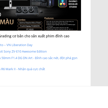
rading cơ bản cho sản xuất phim đỉnh cao
to – VN Liberation Day
it Sony ZV-E10 Awesome Edition
 50mm F1.4 DG DN Art - Đỉnh cao sắc nét, đột phá gọn
 R6 Mark II - Nhận quà cực chất