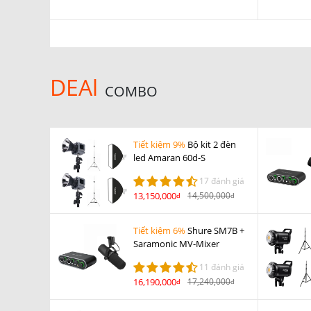
DEAl
COMBO
Tiết kiệm 9%
Bộ kit 2 đèn
led Amaran 60d-S
17 đánh giá
13,150,000
14,500,000
đ
đ
Tiết kiệm 6%
Shure SM7B +
Saramonic MV-Mixer
11 đánh giá
16,190,000
17,240,000
đ
đ