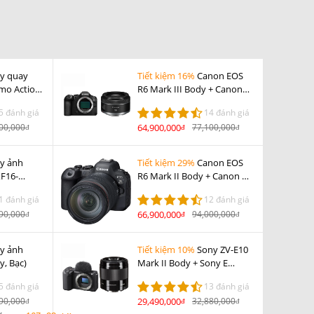
y quay
Tiết kiệm 16%
Canon EOS
smo Action
R6 Mark III Body + Canon
 Combo
RF 50mm F1.8 STM
5 đánh giá
14 đánh giá
00,000
64,900,000
77,100,000
đ
đ
đ
y ảnh
Tiết kiệm 29%
Canon EOS
XF16-
R6 Mark II Body + Canon RF
R/ Đen
24-105mm F4 L IS USM
1 đánh giá
12 đánh giá
90,000
66,900,000
94,000,000
đ
đ
đ
y ảnh
Tiết kiệm 10%
Sony ZV-E10
y, Bạc)
Mark II Body + Sony E
50mm F1.8 OSS
5 đánh giá
13 đánh giá
90,000
29,490,000
32,880,000
đ
đ
đ