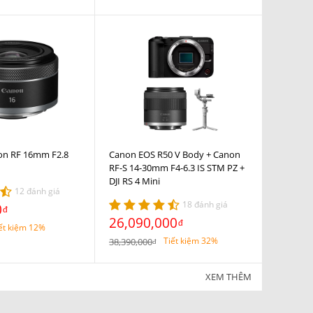
on RF 16mm F2.8
Canon EOS R50 V Body + Canon
RF-S 14-30mm F4-6.3 IS STM PZ +
DJI RS 4 Mini
12 đánh giá
18 đánh giá
0
đ
26,090,000
đ
ết kiệm 12%
Tiết kiệm 32%
38,390,000
đ
XEM THÊM