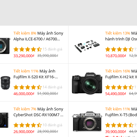
Tiết kiệm 8%
Máy ảnh Sony
Tiết kiệm 13%
Má
Alpha ILCE-6700 / A6700
hành trình DJI O
Body
5 Pro Adventure
15 đánh giá
1
33,290,000
35,990,000
10,870,000
12,5
đ
đ
đ
Tiết kiệm 11%
Máy ảnh
Tiết kiệm 16%
Má
Fujifilm X-S20 Kit XF16-
Fujifilm X-H2 kit 
80mm F4 R OIS WR
80mm F4 R OIS W
14 đánh giá
1
46,000,000
51,900,000
54,490,000
64,9
đ
đ
đ
Tiết kiệm 7%
Máy ảnh Sony
Tiết kiệm 11%
Má
CyberShot DSC-RX100M7 /
Fujifilm X-T5 (Bod
RX100 VII
10 đánh giá
1
26,900,000
28,990,000
39,900,000
44,9
đ
đ
đ