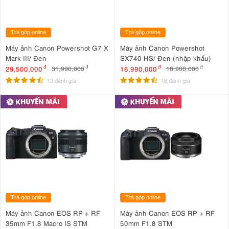
Trả góp online
Trả góp online
Máy ảnh Canon Powershot G7 X
Máy ảnh Canon Powershot
Mark III/ Đen
SX740 HS/ Đen (nhập khẩu)
29,500,000
đ
16,990,000
đ
31,990,000
đ
18,900,000
đ
13 đánh giá
16 đánh giá
Trả góp online
Trả góp online
Máy ảnh Canon EOS RP + RF
Máy ảnh Canon EOS RP + RF
35mm F1.8 Macro IS STM
50mm F1.8 STM