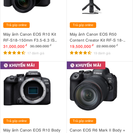
Trả góp online
Trả góp online
Máy ảnh Canon EOS R10 Kit
Máy ảnh Canon EOS R50
RF-S18-150mm F3.5-6.3 IS
Content Creator Kit RF-S 18-
STM
45mm IS STM
31,000,000
đ
19,500,000
đ
36,380,000
đ
22,900,000
đ
17 đánh giá
19 đánh giá
Trả góp online
Trả góp online
Máy ảnh Canon EOS R10 Body
Canon EOS R6 Mark II Body +