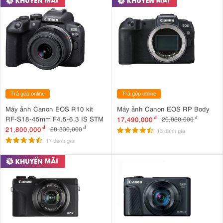
Trả góp online
Trả góp online
Máy ảnh Canon EOS R10 kit
Máy ảnh Canon EOS RP Body
RF-S18-45mm F4.5-6.3 IS STM
17,490,000
đ
26,880,000
đ
21,800,000
đ
28,330,000
đ
13 đánh giá
17 đánh giá