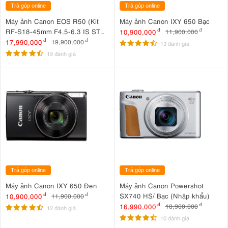
Trả góp online
Trả góp online
Máy ảnh Canon EOS R50 (Kit
Máy ảnh Canon IXY 650 Bạc
RF-S18-45mm F4.5-6.3 IS STM
10,900,000
đ
11,900,000
đ
Trắng)
17,990,000
đ
19,900,000
đ
13 đánh giá
19 đánh giá
Trả góp online
Trả góp online
Máy ảnh Canon IXY 650 Đen
Máy ảnh Canon Powershot
SX740 HS/ Bạc (Nhập khẩu)
10,900,000
đ
11,900,000
đ
16,990,000
đ
18,900,000
đ
12 đánh giá
10 đánh giá