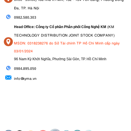
Giá cạnh tranh, khuyến mãi lớn.
Đa, TP. Hà Nội
Bảo hành 24 tháng chính hãng Canon Việt Nam
.
0982.580.303
Hỗ trợ trả góp 0%.
(KM
Head Office: Công ty Cổ phần Phân phối Công Nghệ KM
Tư vấn chọn đúng dòng máy phù hợp nhu cầu & ngân sách.
TECHNOLOGY DISTRIBUTION JOINT STOCK COMPANY)
Kết luận:
👉
Nếu bạn đang băn khoăn nên mua
máy ảnh
Canon nào
MSDN: 0318238276 do Sở Tài chính TP Hồ Chí Minh cấp ngày
2025, hãy xác định nhu cầu (chụp, quay, vlog hay chuyên nghiệp),
03/01/2024
ngân sách và tham khảo các dòng Canon gợi ý ở trên để chọn model
phù hợp nhất.
96 Nam Kỳ Khởi Nghĩa, Phường Sài Gòn, TP. Hồ Chí Minh
09
84.895.050
info@kyma.vn