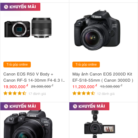
Trả góp online
Trả góp online
Canon EOS R50 V Body +
Máy ảnh Canon EOS 2000D Kit
Canon RF-S 14-30mm F4-6.3 IS
EF-S18-55mm ( Canon 3000D )
STM PZ
19,900,000
đ
11,200,000
đ
29,000,000
đ
13,500,000
đ
17 đánh giá
12 đánh giá