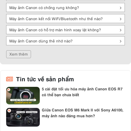
Ống kính phong phú
: Canon EF, EF-S, EF-M, RF, RF-S.
Máy ảnh Canon có chống rung không?
Tính năng hiện đại
: Dual Pixel CMOS AF, chống rung,
WiFi/Bluetooth.
Máy ảnh Canon kết nối WiFi/Bluetooth như thế nào?
Hỗ trợ bảo hành & dịch vụ chính hãng
.
Máy ảnh Canon có hỗ trợ màn hình xoay lật không?
❌ Nhược điểm
Máy ảnh Canon dùng thẻ nhớ nào?
Một số dòng DSLR khá nặng, không gọn như mirrorless.
Xem thêm
Máy ảnh Canon full-frame
cao cấp (R5, R3, R1…) có giá thành cao.
3. Các dòng máy chụp hình Canon phổ
Tin tức về sản phẩm
biến
5 cài đặt tối ưu hóa máy ảnh Canon EOS R7
3.1. Canon DSLR
có thể bạn chưa biết
Cho người mới bắt đầu
: EOS 3000D, EOS 1500D (dễ dùng, giá rẻ).
Giữa Canon EOS M6 Mark II với Sony A6100,
Bán chuyên
: EOS 90D, EOS 850D (cảm biến crop, 32.5MP, quay
máy ảnh nào đáng mua hơn?
4K).
Chuyên nghiệp
: EOS 5D Mark IV, EOS 1D X Mark III (full-frame, hiệu