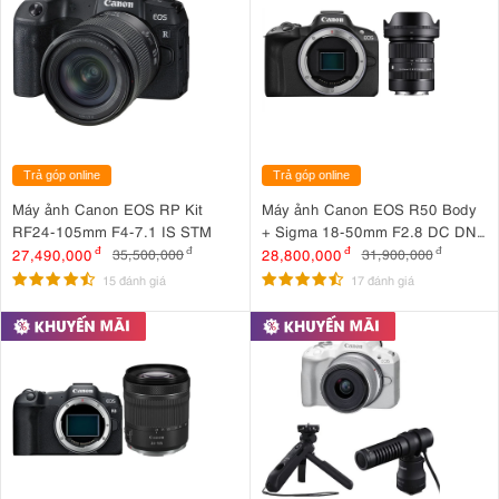
Trả góp online
Trả góp online
Máy ảnh Canon EOS RP Kit
Máy ảnh Canon EOS R50 Body
RF24-105mm F4-7.1 IS STM
+ Sigma 18-50mm F2.8 DC DN
(C) for Canon RF-S
27,490,000
đ
28,800,000
đ
35,500,000
đ
31,900,000
đ
15 đánh giá
17 đánh giá