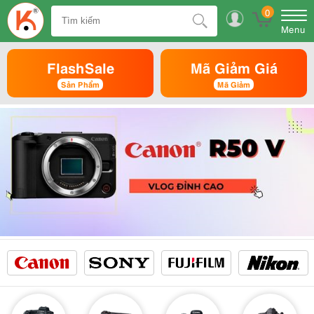
0
Menu
FlashSale
Mã Giảm Giá
Sản Phẩm
Mã Giảm