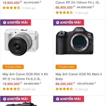
Canon RF 24-105mm F4 L IS
19,800,000
đ
25,410,000
đ
USM
66,900,000
đ
94,000,000
đ
13 đánh giá
12 đánh giá
Trả góp online
Trả góp online
Máy ảnh Canon EOS R50 V Kit
Máy ảnh Canon EOS R5 Mark II
RF-S 14-30mm F4-6.3 IS
Body
STM PZ ( Trắng )
19,900,000
đ
88,590,000
đ
24,900,000
đ
105,070,000
đ
19 đánh giá
16 đánh giá