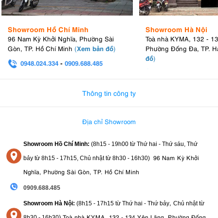
Sony
Showroom Hồ Chí Minh
Showroom Hà Nội
Tiêu chí
Canon
96 Nam Kỳ Khởi Nghĩa, Phường Sài
Toà nhà KYMA, 132 - 1
Chất lượng ảnh
Màu sắc tự nhiên, đặc biệt là tông da
Xem bản đồ
Gòn, TP. Hồ Chí Minh
(
)
Phường Đống Đa, TP. H
Quay video
4K/6K/8K trên dòng cao cấp (R5 II, R1
đồ
)
0948.024.334
-
0909.688.485
Lấy nét (AF)
Dual Pixel CMOS AF – nhanh & mượt
0982.580.303
-
0938
Ống kính
Hệ sinh thái RF/EF phong phú, giá đa dạng
Thân máy
Dễ cầm nắm, menu thân thiện
Thông tin công ty
Pin
DSLR & Mirrorless pin khá trâu
Giá
Từ 7 triệu – 120 triệu
Địa chỉ Showroom
10. Mua máy ảnh Canon chính hãng, giá tốt
Showroom Hồ Chí Minh:
(8h15 - 19h00 từ
Thứ hai - Thứ sáu, Thứ
tại Kyma
96 Nam Kỳ Khởi
bảy từ
8h15 - 17h15,
Chủ nhật từ 8
h30 - 16h30
)
Nghĩa, Phường Sài Gòn, TP. Hồ Chí Minh
Máy ảnh Canon
(Camera Canon)
là lựa chọn hoàn hảo cho cả người
mới lẫn nhiếp ảnh gia chuyên nghiệp. Với hệ sinh thái lens đa dạng,
0909.688.485
tính năng quay phim mạnh mẽ và chất lượng ảnh vượt trội, Canon vẫn
giữ vị thế top 1 trong lòng người yêu nhiếp ảnh.
,
Showroom Hà Nội:
(8h15 - 17h15 từ Thứ hai - Thứ bảy
Chủ nhật từ
Kyma – đối tác chính thức của Canon tại Việt Nam:
)
Toà nhà KYMA, 132 - 134 Yên Lãng, Phường Đống
8
h30 - 16h30