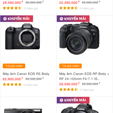
29,490,000
đ
22,390,000
đ
38,000,000
đ
29,000,000
đ
10 đánh giá
14 đánh giá
Trả góp online
Trả góp online
Máy ảnh Canon EOS R5 Body
Máy ảnh Canon EOS RP Body +
RF 24-105mm F4-7.1 IS
62,900,000
đ
69,500,000
đ
STM Nhập khẩu
26,590,000
đ
29,000,000
đ
14 đánh giá
17 đánh giá