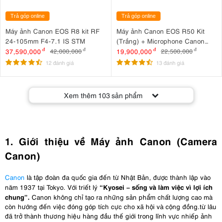
Trả góp online
Trả góp online
Máy ảnh Canon EOS R8 kit RF
Máy ảnh Canon EOS R50 Kit
24-105mm F4-7.1 IS STM
(Trắng) + Microphone Canon
DM-E100 + Báng tay cầm Canon
37,590,000
đ
19,900,000
đ
42,000,000
đ
22,500,000
đ
HG-100TBR
12 đánh giá
13 đánh giá
Xem thêm
103
sản phẩm
1. Giới thiệu về Máy ảnh Canon (Camera
Canon)
Canon
là tập đoàn đa quốc gia đến từ Nhật Bản, được thành lập vào
“Kyosei – sống và làm việc vì lợi ích
năm 1937 tại Tokyo. Với triết lý
chung”.
Canon không chỉ tạo ra những sản phẩm chất lượng cao mà
còn hướng đến việc đóng góp tích cực cho xã hội và cộng đồng.từ lâu
đã trở thành thương hiệu hàng đầu thế giới trong lĩnh vực nhiếp ảnh