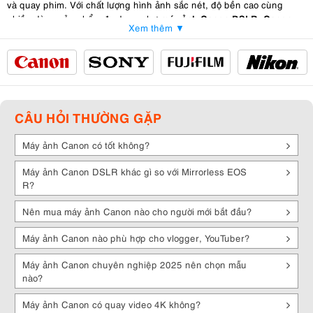
và quay phim. Với chất lượng hình ảnh sắc nét, độ bền cao cùng
máy ảnh Canon DSLR, Canon
nhiều dòng sản phẩm đa dạng như
Xem thêm ▼
Mirrorless EOS R, Compact PowerShot, Ixus
, Canon luôn mang đến
lựa chọn phù hợp cho mọi đối tượng – từ người mới bắt đầu, nhiếp
ảnh gia chuyên nghiệp cho đến các vlogger, YouTuber.
máy ảnh Canon chính hãng giá tốt 2025
👉 Nếu bạn đang tìm
, Kyma
camera Canon
sẽ giúp bạn hiểu rõ các dòng
phổ biến và gợi ý mẫu
máy chụp hình Canon
đáng mua nhất hiện nay.
CÂU HỎI THƯỜNG GẶP
2. Ưu và nhược điểm Máy ảnh Canon
Máy ảnh Canon có tốt không?
✅ Ưu điểm nổi bật
Máy ảnh Canon DSLR khác gì so với Mirrorless EOS
R?
Chất lượng ảnh đẹp
: màu sắc tự nhiên, đặc biệt là tông da.
Nên mua máy ảnh Canon nào cho người mới bắt đầu?
Đa dạng dòng máy
: từ DSLR, mirrorless đến compact, phục vụ mọi
nhu cầu.
Máy ảnh Canon nào phù hợp cho vlogger, YouTuber?
Nhiều phân khúc giá
máy ảnh Canon giá rẻ
: từ
cho người mới đến
Máy ảnh Canon chuyên nghiệp 2025 nên chọn mẫu
dòng full-frame cao cấp.
nào?
Khả năng quay video mạnh mẽ
máy ảnh Canon quay
: hỗ trợ Full HD,
video 4K, 6K, 8K
.
Máy ảnh Canon có quay video 4K không?