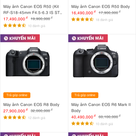
Máy ảnh Canon EOS R50 (Kit
Máy ảnh Canon EOS R50 Body
RF-S18-45mm F4.5-6.3 IS STM
16,490,000
đ
17,900,000
đ
Đen)
17,490,000
đ
19,900,000
đ
18 đánh giá
10 đánh giá
Trả góp online
Trả góp online
Máy ảnh Canon EOS R8 Body
Máy ảnh Canon EOS R6 Mark II
Body
27,900,000
đ
32,000,000
đ
40,490,000
đ
60,100,000
đ
12 đánh giá
10 đánh giá