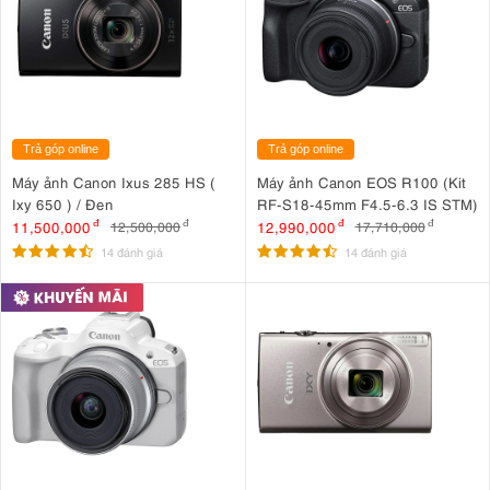
Trả góp online
Trả góp online
Máy ảnh Canon Ixus 285 HS (
Máy ảnh Canon EOS R100 (Kit
Ixy 650 ) / Đen
RF-S18-45mm F4.5-6.3 IS STM)
11,500,000
đ
12,990,000
đ
12,500,000
đ
17,710,000
đ
14 đánh giá
14 đánh giá