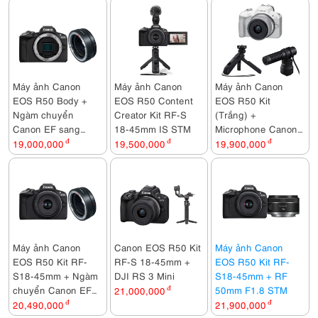
Máy ảnh Canon
Máy ảnh Canon
Máy ảnh Canon
EOS R50 Body +
EOS R50 Content
EOS R50 Kit
Ngàm chuyển
Creator Kit RF-S
(Trắng) +
Canon EF sang
18-45mm IS STM
Microphone Canon
EOS R (EF-EOS R)
DM-E100 + Báng
19,000,000
đ
19,500,000
đ
19,900,000
đ
tay cầm Canon HG-
100TBR
Máy ảnh Canon
Canon EOS R50 Kit
Máy ảnh Canon
EOS R50 Kit RF-
RF-S 18-45mm +
EOS R50 Kit RF-
S18-45mm + Ngàm
DJI RS 3 Mini
S18-45mm + RF
chuyển Canon EF
50mm F1.8 STM
21,000,000
đ
sang EOS R (EF-
20,490,000
đ
21,900,000
đ
EOS R)