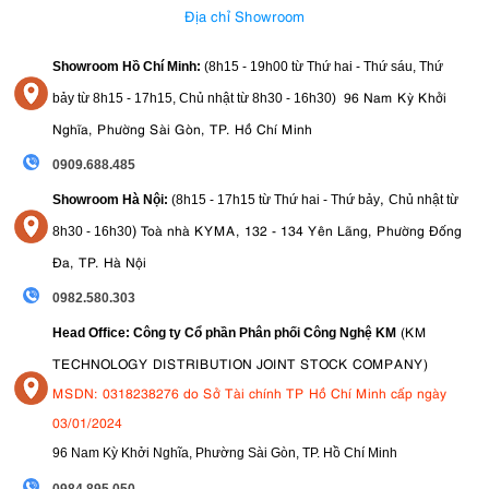
Địa chỉ Showroom
Showroom Hồ Chí Minh:
(8h15 - 19h00 từ
Thứ hai - Thứ sáu, Thứ
96 Nam Kỳ Khởi
bảy từ
8h15 - 17h15,
Chủ nhật từ 8
h30 - 16h30
)
Nghĩa, Phường Sài Gòn, TP. Hồ Chí Minh
Movie for Close-Up Demos
: Đây là tính năng "vàng" cho các
0909.688.485
Reviewer sản phẩm. Máy sẽ tự động chuyển lấy nét từ khuôn
,
Showroom Hà Nội:
(8h15 - 17h15 từ Thứ hai - Thứ bảy
Chủ nhật từ
mặt bạn sang vật phẩm khi bạn đưa nó lại gần ống kính và
ngược lại.
)
Toà nhà KYMA, 132 - 134 Yên Lãng, Phường Đống
8
h30 - 16h30
Đa, TP. Hà Nội
0982.580.303
(KM
Head Office: Công ty Cổ phần Phân phối Công Nghệ KM
TECHNOLOGY DISTRIBUTION JOINT STOCK COMPANY)
MSDN: 0318238276 do Sở Tài chính TP Hồ Chí Minh cấp ngày
03/01/2024
96 Nam Kỳ Khởi Nghĩa, Phường Sài Gòn, TP. Hồ Chí Minh
09
84.895.050