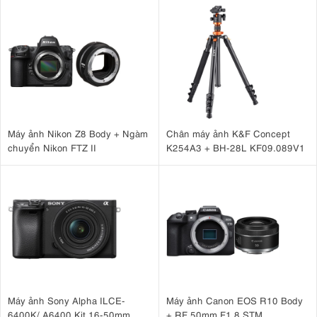
Nhằm tối ưu hóa quy trình tác nghiệp cho những người mới bắt đầu,
Scene Intelligent
Canon R50 tích hợp chế độ tự động thông minh
Auto
Advanced A+ Assist
cùng tính năng
. Máy sẽ tự động phát hiện
các bối cảnh ánh sáng phức tạp, chụp liên tiếp nhiều tấm và áp dụng
thuật toán tối ưu để xuất ra một bức ảnh hoàn hảo nhất:
Advanced A+ Macro:
Tự động tối ưu hóa và tăng độ sâu trường
ảnh, đảm bảo mọi chi tiết trong các bức ảnh chụp cận cảnh
đều sắc nét từ trước ra sau.
Máy ảnh Nikon Z8 Body + Ngàm
Chân máy ảnh K&F Concept
chuyển Nikon FTZ II
K254A3 + BH-28L KF09.089V1
Advanced A+ Night Scene:
Giảm thiểu tình trạng mờ nhòe do
rung tay, kiểm soát nhiễu hạt và cân bằng các vùng sáng/tối
khi chụp đêm.
Máy ảnh Sony Alpha ILCE-
Máy ảnh Canon EOS R10 Body
6400K/ A6400 Kit 16-50mm
+ RF 50mm F1.8 STM