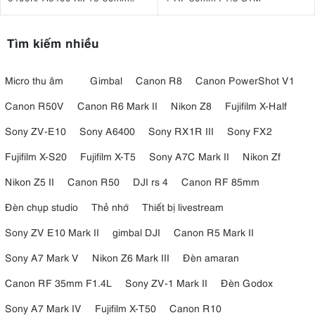
F3.5-5.6 OSS II
Tìm kiếm nhiều
Micro thu âm
Gimbal
Canon R8
Canon PowerShot V1
Canon R50V
Canon R6 Mark II
Nikon Z8
Fujifilm X-Half
Sony ZV-E10
Sony A6400
Sony RX1R III
Sony FX2
Fujifilm X-S20
Fujifilm X-T5
Sony A7C Mark II
Nikon Zf
Chế độ HDR (High Dynamic Range):
Khôi phục các chi tiết bị
cháy sáng ở vùng trời (highlights) hoặc bị mất chi tiết trong
Nikon Z5 II
Canon R50
DJI rs 4
Canon RF 85mm
bóng râm (shadows).
Đèn chụp studio
Thẻ nhớ
Thiết bị livestream
Sony ZV E10 Mark II
gimbal DJI
Canon R5 Mark II
Sony A7 Mark V
Nikon Z6 Mark III
Đèn amaran
Canon RF 35mm F1.4L
Sony ZV-1 Mark II
Đèn Godox
Sony A7 Mark IV
Fujifilm X-T50
Canon R10