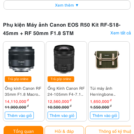
Xem thêm ▼
Phụ kiện Máy ảnh Canon EOS R50 Kit RF-S18-
45mm + RF 50mm F1.8 STM
Xem tất cả
Trả góp online
Trả góp online
Ống kính Canon RF
Ống Kính Canon RF
Túi máy ảnh
35mm F1.8 Macro
24-105mm F4-7.1
Herringbone
IS STM
IS STM
Timecode Small
14,110,000
đ
12,560,000
đ
1,650,000
đ
Olive
11,900,000
đ
10,500,000
đ
1,550,000
đ
Thêm vào giỏ
Thêm vào giỏ
Thêm vào giỏ
Tổng quan
Hỏi & đáp
Thông số kỹ thuật