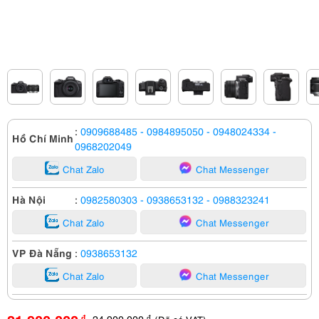
:
0909688485
- 0984895050
- 0948024334
-
Hồ Chí Minh
0968202049
Chat Zalo
Chat Messenger
Hà Nội
:
0982580303
- 0938653132
- 0988323241
Chat Zalo
Chat Messenger
VP Đà Nẵng
:
0938653132
Chat Zalo
Chat Messenger
24,900,000
đ
đ