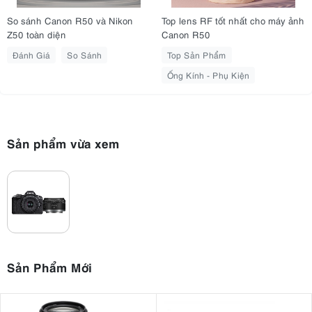
2. Hệ Thống Lấy Nét Dual Pixel CMOS AF II:
Thông Minh Như Mắt Người
So sánh Canon R50 và Nikon
Top lens RF tốt nhất cho máy ảnh
Z50 toàn diện
Canon R50
Hệ thống lấy nét tự động (Autofocus) chính là điểm "ăn tiền" nhất
Đánh Giá
So Sánh
Top Sản Phẩm
giúp
máy ảnh Canon
R50 vượt mặt các đối thủ cùng phân khúc. Máy
Ống Kính - Phụ Kiện
Dual Pixel CMOS AF II
651 vùng lấy nét
được trang bị công nghệ
với
tự động
bao phủ gần như 100% khung hình.
Sản phẩm vừa xem
Sản Phẩm Mới