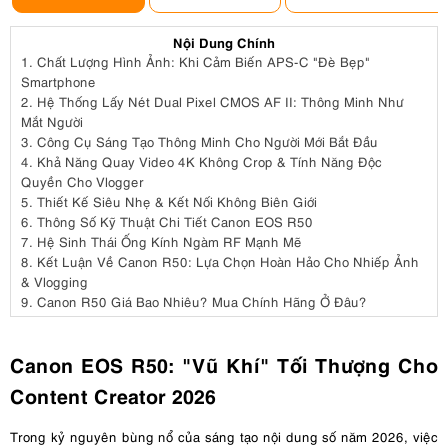
Nội Dung Chính
1.
Chất Lượng Hình Ảnh: Khi Cảm Biến APS-C "Đè Bẹp"
Smartphone
2.
Hệ Thống Lấy Nét Dual Pixel CMOS AF II: Thông Minh Như
Mắt Người
3.
Công Cụ Sáng Tạo Thông Minh Cho Người Mới Bắt Đầu
4.
Khả Năng Quay Video 4K Không Crop & Tính Năng Độc
Quyền Cho Vlogger
5.
Thiết Kế Siêu Nhẹ & Kết Nối Không Biên Giới
6.
Thông Số Kỹ Thuật Chi Tiết Canon EOS R50
7.
Hệ Sinh Thái Ống Kính Ngàm RF Mạnh Mẽ
8.
Kết Luận Về Canon R50: Lựa Chọn Hoàn Hảo Cho Nhiếp Ảnh
& Vlogging
9.
Canon R50 Giá Bao Nhiêu? Mua Chính Hãng Ở Đâu?
Canon EOS R50: "Vũ Khí" Tối Thượng Cho
Content Creator 2026
Trong kỷ nguyên bùng nổ của sáng tạo nội dung số năm 2026, việc