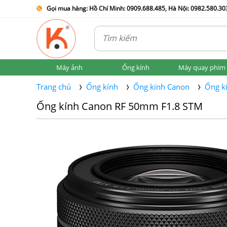
Gọi mua hàng: Hồ Chí Minh: 0909.688.485, Hà Nội: 0982.580.303
Máy ảnh
Ống kính
Máy quay phim
Trang chủ
Ống kính
Ống kính Canon
Ống k
Ống kính Canon RF 50mm F1.8 STM