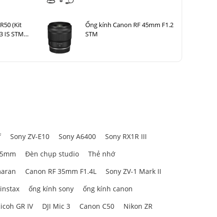
50 (Kit
Ống kính Canon RF 45mm F1.2
3 IS STM
STM
g làm giảm
ắc nét. Ống
bật chủ thể
f
Sony ZV-E10
Sony A6400
Sony RX1R III
85mm
Đèn chụp studio
Thẻ nhớ
đảm bảo ảnh
aran
Canon RF 35mm F1.4L
Sony ZV-1 Mark II
pectra
giúp
ải thiện độ
 instax
ống kính sony
ống kính canon
icoh GR IV
DJI Mic 3
Canon C50
Nikon ZR