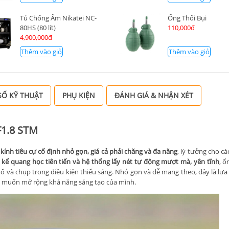
Tủ Chống Ẩm Nikatei NC-
Ống Thổi Bụi
80HS (80 lít)
110,000đ
4,900,000đ
Thêm vào giỏ
Thêm vào giỏ
Ố KỸ THUẬT
PHỤ KIỆN
ĐÁNH GIÁ & NHẬN XÉT
F1.8 STM
kính tiêu cự cố định nhỏ gọn, giá cả phải chăng và đa năng
, lý tưởng cho c
t kế quang học tiên tiến và hệ thống lấy nét tự động mượt mà, yên tĩnh
, ố
và chụp trong điều kiện thiếu sáng. Nhỏ gọn và dễ mang theo, đây là lựa
 muốn mở rộng khả năng sáng tạo của mình.