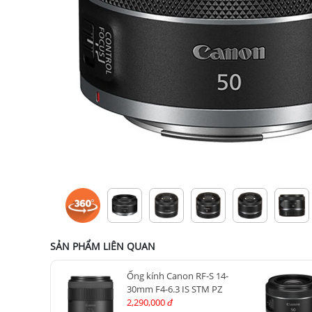
SẢN PHẨM LIÊN QUAN
Ống kính Canon RF-S 14-
30mm F4-6.3 IS STM PZ
2,290,000
đ