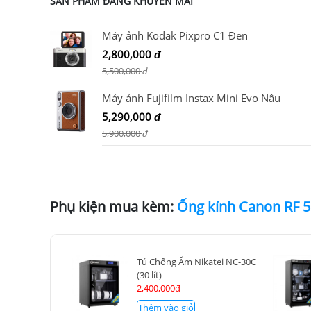
SẢN PHẨM ĐANG KHUYẾN MÃI
Máy ảnh Kodak Pixpro C1 Đen
2,800,000
đ
5,500,000
đ
Máy ảnh Fujifilm Instax Mini Evo Nâu
5,290,000
đ
5,900,000
đ
Phụ kiện mua kèm:
Ống kính Canon RF 
Tủ Chống Ẩm Nikatei NC-30C
(30 lít)
2,400,000đ
Thêm vào giỏ