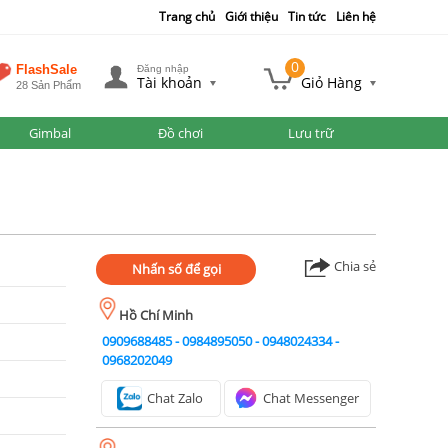
Trang chủ
Giới thiệu
Tin tức
Liên hệ
0
FlashSale
Đăng nhập
Tài khoản
Giỏ Hàng
28 Sản Phẩm
Gimbal
Đồ chơi
Lưu trữ
Chia sẻ
Nhấn số để gọi
Hồ Chí Minh
0909688485
-
0984895050
-
0948024334
-
0968202049
Chat Zalo
Chat Messenger