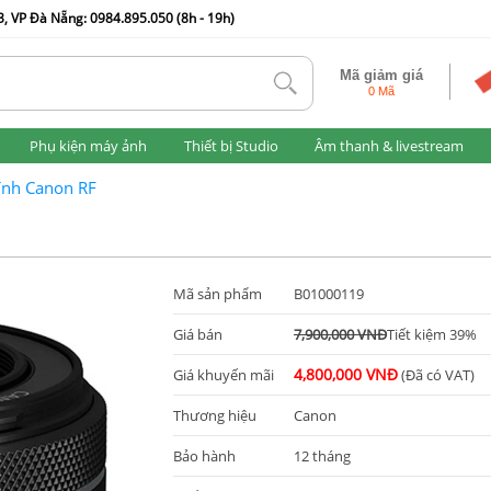
, VP Đà Nẵng: 0984.895.050 (8h - 19h)
Mã giảm giá
tlk
0 Mã
Phụ kiện máy ảnh
Thiết bị Studio
Âm thanh & livestream
ính Canon RF
Mã sản phẩm
B01000119
Giá bán
7,900,000 VNĐ
Tiết kiệm 39%
4,800,000 VNĐ
Giá khuyến mãi
(Đã có VAT)
Thương hiệu
Canon
Bảo hành
12 tháng