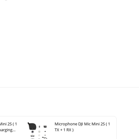
ếng ồn, đặc
vời cho các
 giảm thiểu
ự linh hoạt
t lượng cao
ini 2S ( 1
Microphone DJI Mic Mini 2S ( 1
harging
TX + 1 RX )