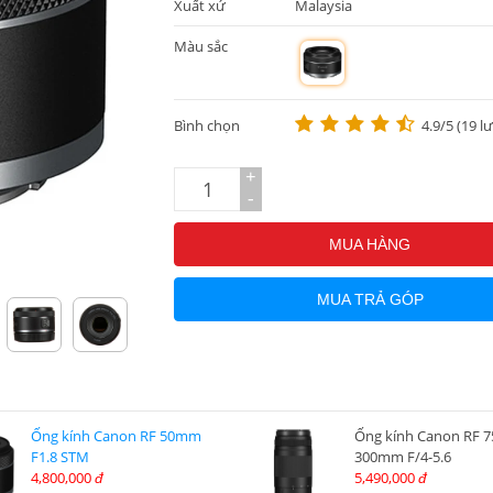
Xuất xứ
Malaysia
Màu sắc
m
Bình chọn
4.9/5 (19 l
+
-
MUA HÀNG
MUA TRẢ GÓP
Ống kính Canon RF 50mm
Ống kính Canon RF 7
F1.8 STM
300mm F/4-5.6
4,800,000
5,490,000
đ
đ