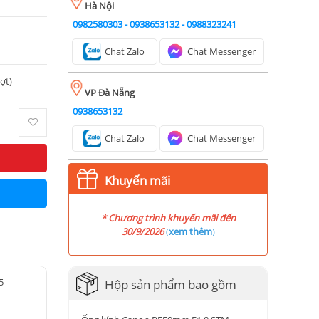
Hà Nội
0982580303
-
0938653132
-
0988323241
Chat Zalo
Chat Messenger
ượt)
VP Đà Nẵng
0938653132
Chat Zalo
Chat Messenger
Khuyến mãi
* Chương trình khuyến mãi đến
30/9/2026
(
xem thêm
)
5-
Hộp sản phẩm bao gồm