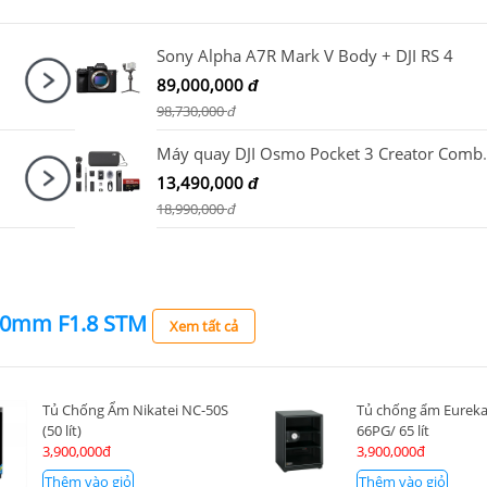
Sony Alpha A7R Mark V Body + DJI RS 4
89,000,000
đ
98,730,000
đ
Máy quay DJI Osmo Pocket 3 Creato
13,490,000
đ
18,990,000
đ
50mm F1.8 STM
Xem tất cả
Tủ Chống Ẩm Nikatei NC-50S
Tủ chống ẩm Eureka
(50 lít)
66PG/ 65 lít
3,900,000đ
3,900,000đ
Thêm vào giỏ
Thêm vào giỏ