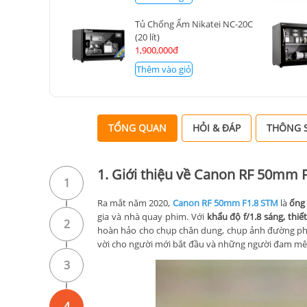
Tủ Chống Ẩm Nikatei NC-20C
(20 lít)
1,900,000đ
Thêm vào giỏ
TỔNG QUAN
HỎI & ĐÁP
THÔNG S
1. Giới thiệu về Canon RF 50mm 
1
Ra mắt năm 2020,
Canon RF 50mm F1.8 STM
là
ống 
gia và nhà quay phim. Với
khẩu độ f/1.8 sáng, thiế
2
hoàn hảo cho chụp chân dung, chụp ảnh đường phố 
vời cho người mới bắt đầu và những người đam mê
3
4