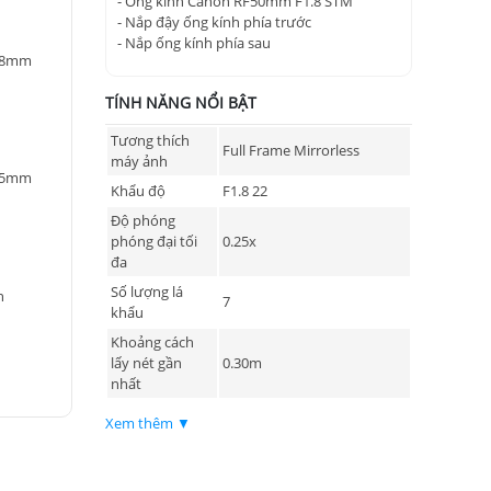
- Ống kính Canon RF50mm F1.8 STM
- Nắp đậy ống kính phía trước
- Nắp ống kính phía sau
 28mm
TÍNH NĂNG NỔI BẬT
Tương thích
Full Frame Mirrorless
máy ảnh
 45mm
Khẩu độ
F1.8 22
Độ phóng
phóng đại tối
0.25x
đa
Số lượng lá
n
7
khẩu
Khoảng cách
lấy nét gần
0.30m
nhất
Kích thước bộ
Xem thêm ▼
ø43mm
lọc
Bộ truyền động
STM
AF