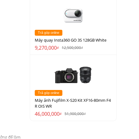
Trả góp online
Máy quay Insta360 GO 3S 128GB White
9,270,000
12,500,000
đ
đ
Trả góp online
Máy ảnh Fujifilm X-S20 Kit XF16-80mm F4
R OIS WR
46,000,000
51,900,000
đ
đ
ưởng để làm