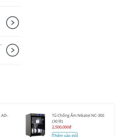
Trọng lượng
160g
Hood tương thích ES-65B (chọn thêm)
r Combo + Thẻ nhớ MicroSDXC Sandisk Extreme Pro 256GB 200MB/140MB/s
 AD-
Tủ Chống Ẩm Nikatei NC-30S
(30 lít)
2,500,000đ
Thêm vào giỏ