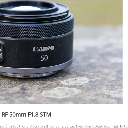
on RF 50mm F1.8 STM
ụp ảnh tốt trong điều kiện thiếu sáng và tạo hiệu ứng bokeh đẹp mắt, lý t