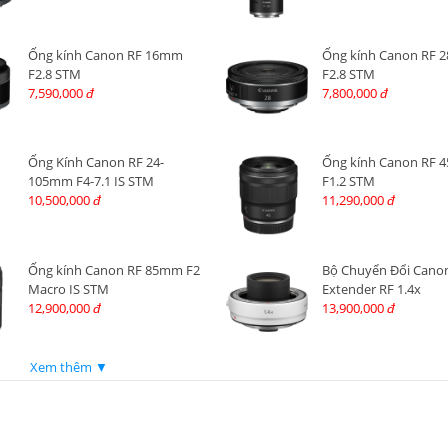
Ống kính Canon RF 16mm
Ống kính Canon RF
F2.8 STM
F2.8 STM
7,590,000
7,800,000
đ
đ
Ống Kính Canon RF 24-
Ống kính Canon RF
105mm F4-7.1 IS STM
F1.2 STM
10,500,000
11,290,000
đ
đ
Ống kính Canon RF 85mm F2
Bộ Chuyển Đổi Cano
Macro IS STM
Extender RF 1.4x
12,900,000
13,900,000
đ
đ
Xem thêm ▼