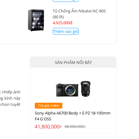
Tủ Chống Ẩm Nikatei NC-80S
(80 lít)
4,925,000đ
Thêm vào giỏ
SẢN PHẨM NỔI BẬT
ác nhiếp ảnh
ng kính này
 chọn tuyệt
Trả góp online
Sony Alpha A6700 Body + E PZ 18-105mm
F4 G OSS
41,800,000
48,000,000
đ
đ