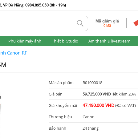
, VP Đà Nẵng: 0984.895.050 (8h - 19h)
Mã giảm giá
tlk
0 Mã
Phụ kiện máy ảnh
Thiết bị Studio
Âm thanh & livestream
ính Canon RF
USM
Mã sản phẩm
B01000018
Giá bán
59,725,000 VNĐ
Tiết kiệm 20%
47,490,000 VNĐ
Giá khuyến mãi
(Đã có VAT)
Thương hiệu
Canon
Bảo hành
24 tháng