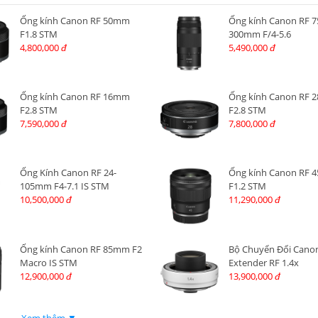
Ống kính Canon RF 50mm
Ống kính Canon RF 7
F1.8 STM
300mm F/4-5.6
4,800,000
5,490,000
đ
đ
Ống kính Canon RF 16mm
Ống kính Canon RF
F2.8 STM
F2.8 STM
7,590,000
7,800,000
đ
đ
Ống Kính Canon RF 24-
Ống kính Canon RF
105mm F4-7.1 IS STM
F1.2 STM
10,500,000
11,290,000
đ
đ
Ống kính Canon RF 85mm F2
Bộ Chuyển Đổi Cano
Macro IS STM
Extender RF 1.4x
12,900,000
13,900,000
đ
đ
Xem thêm ▼