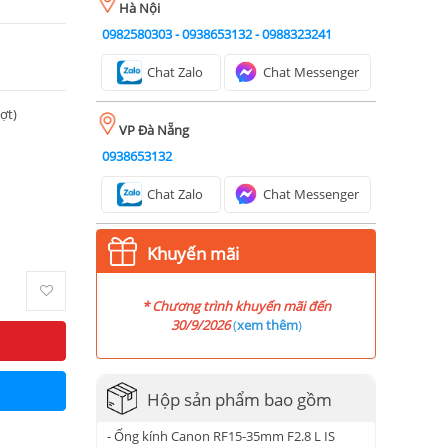
Hà Nội
0982580303
-
0938653132
-
0988323241
Chat Zalo
Chat Messenger
ượt)
VP Đà Nẵng
0938653132
Chat Zalo
Chat Messenger
Khuyến mãi
* Chương trình khuyến mãi đến
30/9/2026
(
xem thêm
)
Hộp sản phẩm bao gồm
- Ống kính Canon RF15-35mm F2.8 L IS