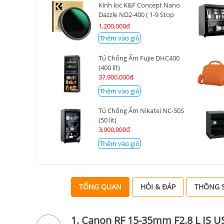
Kính lọc K&F Concept Nano
Dazzle ND2-400 ( 1-9 Stop
) 82mm KF01.2363
1,200,000đ
Thêm vào giỏ
Tủ Chống Ẩm Fujie DHC400
(400 lít)
37,900,000đ
Thêm vào giỏ
Tủ Chống Ẩm Nikatei NC-50S
(50 lít)
3,900,000đ
Thêm vào giỏ
TỔNG QUAN
HỎI & ĐÁP
THÔNG S
1. Canon RF 15-35mm F2.8 L IS U