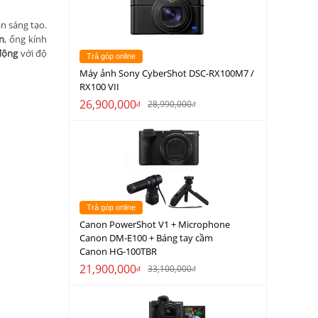
ạn sáng tạo.
ắn
, ống kính
 động
với độ
Trả góp online
Máy ảnh Sony CyberShot DSC-RX100M7 /
RX100 VII
26,900,000
28,990,000
đ
đ
Trả góp online
Canon PowerShot V1 + Microphone
Canon DM-E100 + Báng tay cầm
Canon HG-100TBR
21,900,000
33,100,000
đ
đ