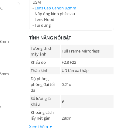
USM
-
Lens Cap Canon 82mm
5-
- Nắp ống kính phía sau
- Lens Hood
- Túi đựng
TÍNH NĂNG NỔI BẬT
 28mm
Tương thích
Full Frame Mirrorless
máy ảnh
Khẩu độ
F2.8 F22
Thấu kính
UD tán xạ thấp
 45mm
Độ phóng
phóng đại tối
0.21x
đa
Số lượng lá
9
khẩu
n
Khoảng cách
lấy nét gần
28cm
nhất
Xem thêm ▼
Lớp phủ Air-Sphere và Flo giảm hiện tượng