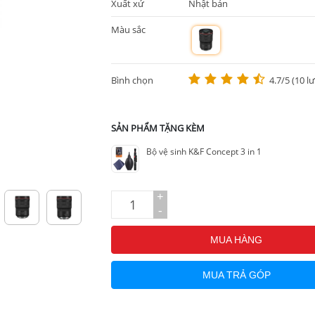
Xuất xứ
Nhật bản
Màu sắc
m
Bình chọn
4.7/5 (10 l
SẢN PHẨM TẶNG KÈM
Bộ vệ sinh K&F Concept 3 in 1
+
-
MUA HÀNG
MUA TRẢ GÓP