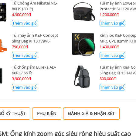
Tủ Chống Ẩm Nikatei NC-
Túi máy ảnh Lowep
80HS (80 lít)
Protactic SH 120 A
4,900,000đ
1,200,000đ
Thêm vào giỏ
Thêm vào giỏ
Túi máy ảnh K&F Concept
Kính lọc K&F Conce
Sling Bag KF13.179V6
MRC CPL 82mm KF0
790,000đ
1,400,000đ
Thêm vào giỏ
Thêm vào giỏ
Tủ chống ẩm Eureka AD-
Túi máy ảnh K&F C
66PG/ 65 lít
Sling Bag KF13.141V
3,900,000đ
800,000đ
Thêm vào giỏ
Thêm vào giỏ
Ố KỸ THUẬT
PHỤ KIỆN
ĐÁNH GIÁ & NHẬN XÉT
SM: Ống kính zoom góc siêu rộng hiệu suất cao