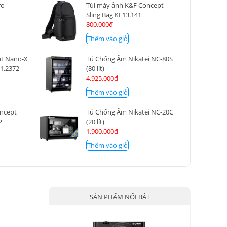
ro
Túi máy ảnh K&F Concept
W
Sling Bag KF13.141
800,000đ
Thêm vào giỏ
pt Nano-X
Tủ Chống Ẩm Nikatei NC-80S
1.2372
(80 lít)
4,925,000đ
Thêm vào giỏ
oncept
Tủ Chống Ẩm Nikatei NC-20C
2
(20 lít)
1,900,000đ
Thêm vào giỏ
SẢN PHẨM NỔI BẬT