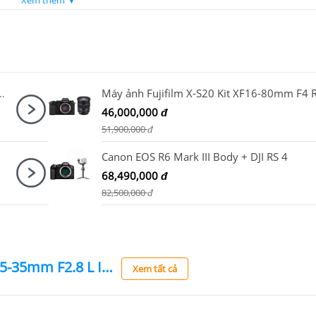
 Microphone Canon DM-E100 + Báng tay cầm Canon HG-100TBR
46,000,000
đ
51,900,000
đ
Canon EOS R6 Mark III Body + DJI RS 4
68,490,000
đ
82,500,000
đ
Ống kính Canon RF 15-35mm F2.8 L IS USM
Xem tất cả