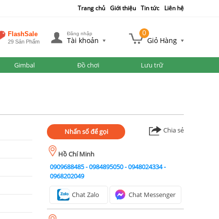
Trang chủ
Giới thiệu
Tin tức
Liên hệ
0
FlashSale
Đăng nhập
Tài khoản
Giỏ Hàng
29 Sản Phẩm
Gimbal
Đồ chơi
Lưu trữ
Chia sẻ
Nhấn số để gọi
Hồ Chí Minh
0909688485
-
0984895050
-
0948024334
-
0968202049
Chat Zalo
Chat Messenger