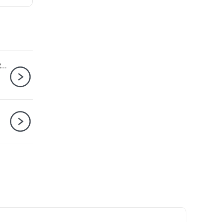
lóa
Kích thước bộ
ø82mm
lọc
Hệ Thống
Nano USM
truyền động
Vòng điều khiển tùy chỉnh
Máy ảnh Fujifilm X-S20 Kit XF16-80mm F4 R OIS WR
Chống Bụi và Chống Ẩm
Trọng lượng
840g