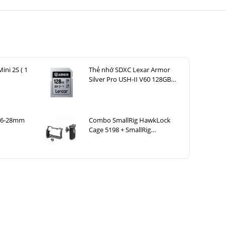
ảnh mượt mà
ày cho phép
 thuật.
ini 2S ( 1
Thẻ nhớ SDXC Lexar Armor
Silver Pro USH-II V60 128GB
280MB/ 120MB/ s
 16-28mm
Combo SmallRig HawkLock
Cage 5198 + SmallRig
HawkLock H21 4485 cho Sony
A7CM2, A7CR