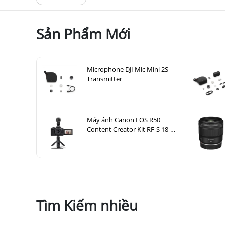
bật chủ thể trên nền phông rộng lớn. Từ góc nhìn m
3.2. Khẩu độ f/2.8 sáng, không đổi
Sản Phẩm Mới
Ống kính có
khẩu độ không đổi f/2.8 sáng
duy trì đ
ở tiêu cự rộng hơn và hiệu suất chụp thiếu sáng tu
kiểm soát độ sâu trường ảnh tốt hơn để lấy nét chọ
Microphone DJI Mic Mini 2S
Transmitter
Máy ảnh Canon EOS R50
Content Creator Kit RF-S 18-
45mm IS STM
Tìm Kiếm nhiều