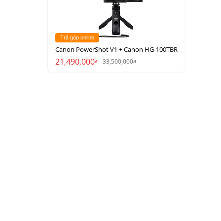
Trả góp online
Canon PowerShot V1 + Canon HG-100TBR
21,490,000
33,500,000
đ
đ
i màu.
m bẩn và dễ
h rộng lớn,
ạc, làm nổi