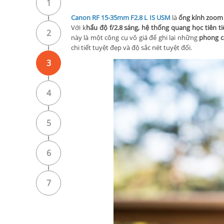
1
Canon RF 15-35mm F2.8 L IS USM
là
ống kính zoom 
Với k
hẩu độ f/2.8 sáng, hệ thống quang học tiên t
2
này là một công cụ vô giá để ghi lại những
phong cả
chi tiết tuyệt đẹp và độ sắc nét tuyệt đối.
3
4
5
6
7