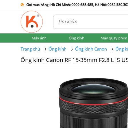
Gọi mua hàng: Hồ Chí Minh: 0909.688.485, Hà Nội: 0982.580.303
Máy ảnh
Ống kính
Máy quay phim
Trang chủ
Ống kính
Ống kính Canon
Ống k
Ống kính Canon RF 15-35mm F2.8 L IS 