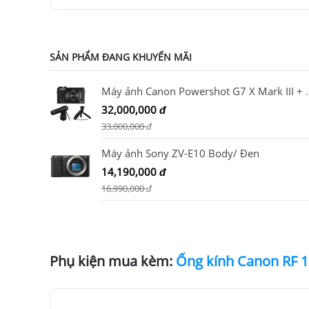
SẢN PHẨM ĐANG KHUYẾN MÃI
Máy ảnh Canon Powershot G7 X Mark III +
32,000,000
đ
33,000,000
đ
Máy ảnh Sony ZV-E10 Body/ Đen
14,190,000
đ
16,990,000
đ
Phụ kiện mua kèm: