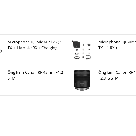
ắt cá đến góc rộng tiêu chuẩn, ống kính này thích ứng với mọi bối cảnh.
ộ sáng vượt trội trên toàn bộ dải zoom. Điều này cho phép làm mờ hậu c
yệt vời khi cầm tay. So với ống kính zoom siêu rộng f/4, khẩu độ mở rộng n
n lọc. Tính linh hoạt sáng tạo này rất phù hợp với những nhiếp ảnh gia nghệ
Microphone DJI Mic Mini 2S ( 1
Microphone DJI Mic M
TX + 1 Mobile RX + Charging
TX + 1 RX )
Case )
Ống kính Canon RF 45mm F1.2
Ống kính Canon RF
STM
F2.8 IS STM