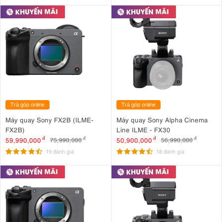
Trả góp online
Trả góp online
Máy quay Sony FX2B (ILME-
Máy quay Sony Alpha Cinema
FX2B)
Line ILME - FX30
59,990,000
đ
50,900,000
đ
75,990,000
đ
56,990,000
đ
19 đánh giá
18 đánh giá