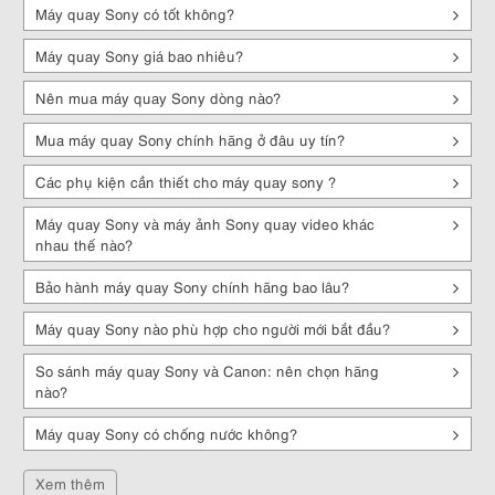
Máy quay Sony có tốt không?
giữ chi tiết tốt trong điều kiện thiếu sáng.
Hỗ trợ quay 4K – 8K
: mang lại thước phim cực kỳ rõ nét, sống động.
Máy quay Sony giá bao nhiêu?
Công nghệ màu S-Cinetone
: tông màu điện ảnh, lấy cảm hứng từ
Nên mua máy quay Sony dòng nào?
máy quay VENICE.
Mua máy quay Sony chính hãng ở đâu uy tín?
2.2. Công nghệ lấy nét tự động hàng đầu
Các phụ kiện cần thiết cho máy quay sony ?
Fast Hybrid AF
: kết hợp Phase Detection + Contrast Detection, lấy
nét nhanh & chính xác.
Máy quay Sony và máy ảnh Sony quay video khác
nhau thế nào?
Eye AF + Real-time Tracking
: khóa nét chủ thể, bám mắt cực tốt,
ngay cả khi di chuyển.
Bảo hành máy quay Sony chính hãng bao lâu?
Độ tin cậy cao, giúp người quay tập trung sáng tạo mà không lo out
nét.
Máy quay Sony nào phù hợp cho người mới bắt đầu?
2.3. Khả năng chống rung SteadyShot
So sánh máy quay Sony và Canon: nên chọn hãng
nào?
Giảm thiểu rung lắc khi quay cầm tay hoặc di chuyển.
Máy quay Sony có chống nước không?
Mang lại video ổn định, mượt mà ngay cả trong điều kiện khó khăn.
Xem thêm
2.4. Thiết kế thân thiện, dễ sử dụng