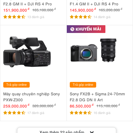
F2.8 GM II + DJI RS 4 Pro
F1.4 GM II + DJI RS 4 Pro
151,900,000
đ
145,900,000
đ
165,100,000
đ
165,200,000
đ
13 đánh giá
14 đánh giá
Trả góp online
Trả góp online
Máy quay chuyên nghiệp Sony
Sony FX2B + Sigma 24-70mm
PXW-Z300
F2.8 DG DN II Art
259,000,000
đ
86,500,000
đ
320,000,000
đ
115,100,000
đ
17 đánh giá
16 đánh giá
Xem thêm
22
sản phẩm