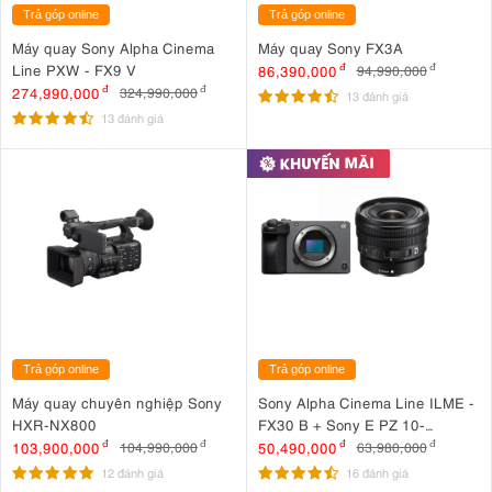
Trả góp online
Trả góp online
Máy quay Sony Alpha Cinema
Máy quay Sony FX3A
Line PXW - FX9 V
86,390,000
đ
94,990,000
đ
274,990,000
đ
324,990,000
đ
13 đánh giá
13 đánh giá
Trả góp online
Trả góp online
Máy quay chuyên nghiệp Sony
Sony Alpha Cinema Line ILME -
HXR-NX800
FX30 B + Sony E PZ 10-
20mm F4 G
103,900,000
đ
50,490,000
đ
104,990,000
đ
63,980,000
đ
12 đánh giá
16 đánh giá