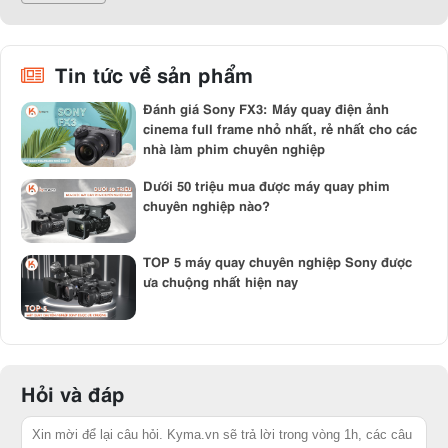
Nhỏ gọn, di động, phù hợp cả nghiệp dư và chuyên nghiệp.
Tin tức về sản phẩm
Menu trực quan
, dễ thao tác.
Nhiều cổng kết nối (HDMI, USB, mic, tai nghe), hỗ trợ Wi-Fi,
Đánh giá Sony FX3: Máy quay điện ảnh
Bluetooth.
cinema full frame nhỏ nhất, rẻ nhất cho các
quạt tản nhiệt
nhà làm phim chuyên nghiệp
Một số model cao cấp (FX3) tích hợp
, quay lâu không
lo quá nhiệt.
Dưới 50 triệu mua được máy quay phim
chuyên nghiệp nào?
3. Ưu và Nhược điểm của máy quay Sony
✅ Ưu điểm
TOP 5 máy quay chuyên nghiệp Sony được
ưa chuộng nhất hiện nay
Hình ảnh sắc nét, màu sắc chân thực, hỗ trợ quay 4K – 8K.
Lấy nét tự động Eye AF + Real-time Tracking cực kỳ chính xác.
Chống rung SteadyShot hiệu quả.
Danh mục sản phẩm phong phú, từ Handycam đến Cinema Line.
Hỏi và đáp
Thiết kế gọn nhẹ, hệ sinh thái ống kính – phụ kiện phong phú.