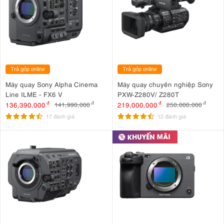
Trả góp online
Trả góp online
Máy quay Sony Alpha Cinema
Máy quay chuyên nghiệp Sony
Line ILME - FX6 V
PXW-Z280V/ Z280T
136,390,000
đ
219,000,000
đ
141,990,000
đ
250,000,000
đ
17 đánh giá
12 đánh giá