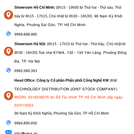
kiểm tra định kỳ (1–2 lần/năm).
Showroom Hồ Chí Minh:
(8h15 - 19h00 từ
Thứ hai - Thứ sáu, Thứ
96 Nam Kỳ Khởi
bảy từ
8h15 - 17h15,
Chủ nhật từ 8
h30 - 16h30
)
Nghĩa, Phường Sài Gòn, TP. Hồ Chí Minh
8. Lưu ý khi chọn mua máy quay Sony
0909.688.485
,
Showroom Hà Nội:
(8h15 - 17h15 từ Thứ hai - Thứ bảy
Chủ nhật từ
Nhu cầu sử dụng
: gia đình, vlog, phim chuyên nghiệp…
)
Toà nhà KYMA, 132 - 134 Yên Lãng, Phường Đống
8
h30 - 16h30
Ngân sách
: Handycam vài triệu, Cinema Line hàng trăm triệu.
Đa, TP. Hà Nội
Tính năng cần thiết
: độ phân giải (Full HD, 4K, 6K,8K), chống rung,
cảm biến, ống kính.
0982.580.303
👉 Lựa chọn đúng máy quay Sony sẽ giúp bạn tạo ra những thước
(KM
Head Office: Công ty Cổ phần Phân phối Công Nghệ KM
phim chất lượng, đáp ứng tốt nhất cho mục đích của mình.
TECHNOLOGY DISTRIBUTION JOINT STOCK COMPANY)
9. Mua máy quay Sony chính hãng, giá tốt
MSDN: 0318238276 do Sở Tài chính TP Hồ Chí Minh cấp ngày
tại Kyma
03/01/2024
96 Nam Kỳ Khởi Nghĩa, Phường Sài Gòn, TP. Hồ Chí Minh
máy quay
Kyma là đối tác chính thức của Sony, cam kết cung cấp
09
84.895.050
chính hãng, bảo hành đầy đủ
, với nhiều ưu đãi hấp dẫn:
info@kyma.vn