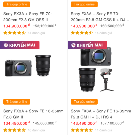
Trả góp online
Trả góp online
Sony FX3A + Sony FE 70-
Sony FX3A + Sony FE 70-
200mm F2.8 GM OSS II
200mm F2.8 GM OSS II + DJI
RS 4
134,900,000
đ
143,900,000
đ
153,100,000
đ
163,500,000
đ
14 đánh giá
14 đánh giá
Trả góp online
Trả góp online
Sony FX3A + Sony FE 16-35mm
Sony FX3A + Sony FE 16-35mm
F2.8 GM II
F2.8 GM II + DJI RS 4
134,490,000
đ
143,490,000
đ
145,000,000
đ
157,100,000
đ
16 đánh giá
11 đánh giá