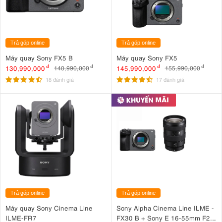
Trả góp online
Trả góp online
Máy quay Sony FX5 B
Máy quay Sony FX5
130,990,000
đ
145,990,000
đ
140,990,000
đ
155,990,000
đ
18 đánh giá
17 đánh giá
Trả góp online
Trả góp online
Máy quay Sony Cinema Line
Sony Alpha Cinema Line ILME -
ILME-FR7
FX30 B + Sony E 16-55mm F2.8