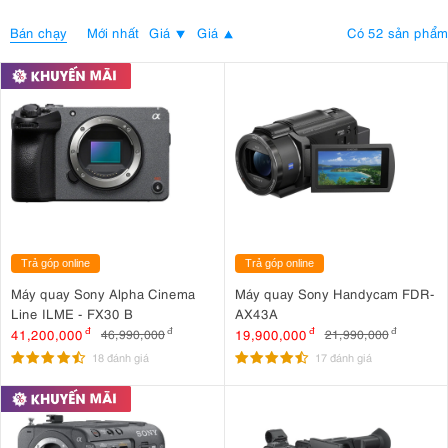
Bán chạy
Có 52 sản phẩm
Mới nhất
Giá
Giá
Trả góp online
Trả góp online
Máy quay Sony Alpha Cinema
Máy quay Sony Handycam FDR-
Line ILME - FX30 B
AX43A
41,200,000
đ
19,900,000
đ
46,990,000
đ
21,990,000
đ
18 đánh giá
17 đánh giá