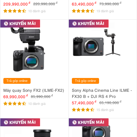
G
209,990,000
đ
63,490,000
đ
220,990,000
đ
73,990,000
đ
10 đánh giá
19 đánh giá
Trả góp online
Trả góp online
Máy quay Sony FX2 (ILME-FX2)
Sony Alpha Cinema Line ILME -
FX30 B + DJI RS 4 Pro
69,990,000
đ
85,990,000
đ
57,490,000
đ
65,190,000
đ
10 đánh giá
15 đánh giá