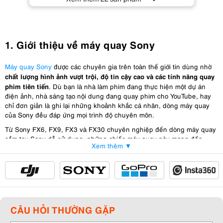
1. Giới thiệu về máy quay Sony
Máy quay Sony
được các chuyên gia trên toàn thế giới tin dùng nhờ
chất lượng hình ảnh vượt trội, độ tin cậy cao và các tính năng quay
phim tiên tiến
. Dù bạn là nhà làm phim đang thực hiện một dự án
điện ảnh, nhà sáng tạo nội dung đang quay phim cho YouTube, hay
chỉ đơn giản là ghi lại những khoảnh khắc cá nhân, dòng máy quay
của Sony đều đáp ứng mọi trình độ chuyên môn.
Từ Sony FX6, FX9, FX3 và FX30 chuyên nghiệp đến dòng máy quay
cầm tay Sony dễ sử dụng, những chiếc máy quay này mang đến
Xem thêm ▼
hình ảnh sắc nét, lấy nét mượt mà, hiệu suất ánh sáng yếu tốt và
dải tương phản động rộng
.
2. Máy quay Sony có gì nổi bật?
2.1. Chất lượng hình ảnh và video vượt trội
CÂU HỎI THƯỜNG GẶP
Cảm biến Exmor R/RS CMOS tiên tiến
: nhạy sáng cao, giảm nhiễu,