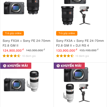
Trả góp online
Trả góp online
Sony FX3A + Sony FE 24-70mm
Sony FX3A + Sony FE 24-70mm
F2.8 GM II
F2.8 GM II + DJI RS 4
124,900,000
đ
133,900,000
đ
142,300,000
đ
155,100,000
đ
16 đánh giá
19 đánh giá