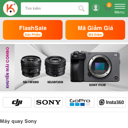
0
Menu
FlashSale
Mã Giảm Giá
Sản Phẩm
Mã Giảm
Máy quay Sony