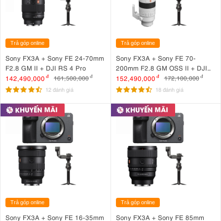
Trả góp online
Trả góp online
Sony FX3A + Sony FE 24-70mm
Sony FX3A + Sony FE 70-
F2.8 GM II + DJI RS 4 Pro
200mm F2.8 GM OSS II + DJI
RS 4 Pro
142,490,000
đ
152,490,000
đ
161,500,000
đ
172,100,000
đ
12 đánh giá
18 đánh giá
Trả góp online
Trả góp online
Sony FX3A + Sony FE 16-35mm
Sony FX3A + Sony FE 85mm