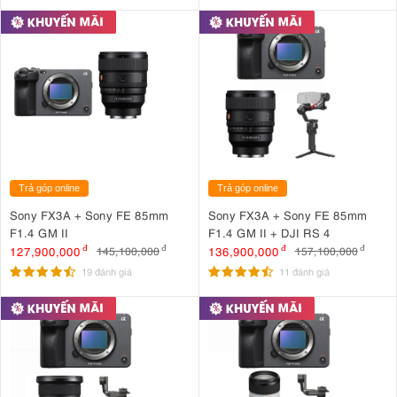
Trả góp online
Trả góp online
Sony FX3A + Sony FE 85mm
Sony FX3A + Sony FE 85mm
F1.4 GM II
F1.4 GM II + DJI RS 4
127,900,000
đ
136,900,000
đ
145,100,000
đ
157,100,000
đ
19 đánh giá
11 đánh giá