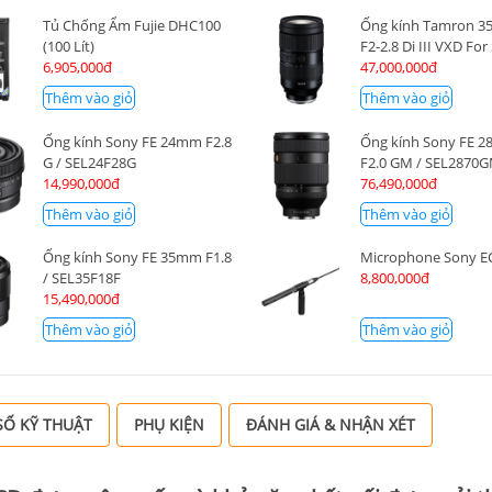
Tủ Chống Ẩm Fujie DHC100
Ống kính Tamron 
(100 Lít)
F2-2.8 Di III VXD For
6,905,000đ
47,000,000đ
Thêm vào giỏ
Thêm vào giỏ
Ống kính Sony FE 24mm F2.8
Ống kính Sony FE 
G / SEL24F28G
F2.0 GM / SEL2870
14,990,000đ
76,490,000đ
Thêm vào giỏ
Thêm vào giỏ
Ống kính Sony FE 35mm F1.8
Microphone Sony 
/ SEL35F18F
8,800,000đ
15,490,000đ
Thêm vào giỏ
Thêm vào giỏ
Ố KỸ THUẬT
PHỤ KIỆN
ĐÁNH GIÁ & NHẬN XÉT