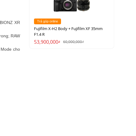
Trả góp online
ý BIONZ XR
Fujifilm X-H2 Body + Fujifilm XF 35mm
F1.4 R
trong; RAW
53,900,000
60,000,000
đ
đ
e Mode cho
i thủ cạnh
ầu lồng và
, vượt trội