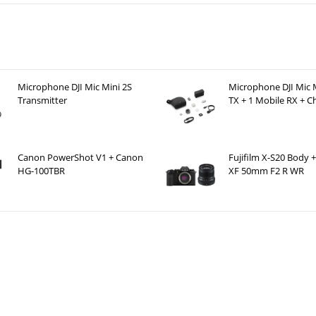
: Ghi hình XAVC SI 10-bit 4:2:2 nội bộ cùng với RAW 16-bit qua HD
hơn các thân máy quay phim cỡ lớn như FX6 nhưng cao hơn các mẫ
hi vẫn giữ được những lợi ích của máy quay toàn khung hình.
Microphone DJI Mic Mini 2S
Microphone DJI Mic M
Transmitter
TX + 1 Mobile RX + C
Case )
ng bị cảm biến Exmor R CMOS Full-frame với 12,1 megapixel cho ả
Canon PowerShot V1 + Canon
Fujifilm X-S20 Body +
cảm biến có công nghệ đèn nền, tạo ra chất lượng hình ảnh rất cao.
HG-100TBR
XF 50mm F2 R WR
á cao vì khả năng truyền tải tông màu phong phú, dải động tuyệt vời 
 x 23,8 mm) nên hiệu suất hoạt động trong điều kiện ánh sáng yếu rất