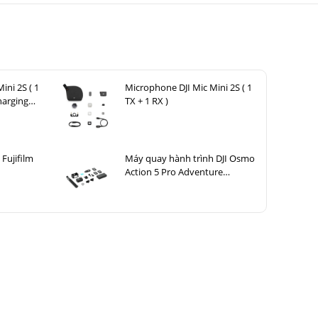
MI và chụp
u máy dành
ini 2S ( 1
Microphone DJI Mic Mini 2S ( 1
harging
TX + 1 RX )
nh và 10,2
 Fujifilm
Máy quay hành trình DJI Osmo
Action 5 Pro Adventure
Combo
và độ chính
 đáng khen