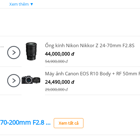
Xem thêm ▼
Chân máy ảnh K&F Concept K254A3 + BH-28L KF09.089V1
Ống kính Nikon Nikkor Z 24-70mm F2.8S
44,000,000
đ
54,900,000
đ
24,490,000
đ
29,000,000
đ
Sony FX3A + Sony FE 70-200mm F2.8 GM OSS II + DJI RS 4 Pro
Xem tất cả