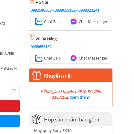
Hà Nội
0982580303
-
0938653132
-
0988323241
Chat Zalo
Chat Messenger
ượt)
VP Đà Nẵng
0938653132
I, A7RIII
Chat Zalo
Chat Messenger
Thẻ nhớ SDXC Exascend Catalyst 64GB 300MB/280MB/s
Khuyến mãi
* Thời gian khuyến mãi từ 8/4 đến
03/5/2026
(
xem thêm
)
Hộp sản phẩm bao gồm
- Máy quay Sony FX3A