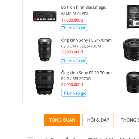
Bộ trộn hình Blackmagic
ATEM Mini Pro
(SWATEMMINIBPR)
17,500,000đ
Thêm vào giỏ
Ống kính Sony FE 24-70mm
F2.8 GM / SEL2470GM
38,990,000đ
Thêm vào giỏ
Ống kính Sony FE 20-70mm
F4 G / SEL2070G
27,990,000đ
Thêm vào giỏ
TỔNG QUAN
HỎI & ĐÁP
THÔNG S