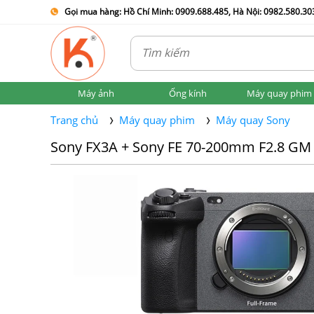
Gọi mua hàng: Hồ Chí Minh: 0909.688.485, Hà Nội: 0982.580.303
Máy ảnh
Ống kính
Máy quay phim
Trang chủ
Máy quay phim
Máy quay Sony
Sony FX3A + Sony FE 70-200mm F2.8 GM O