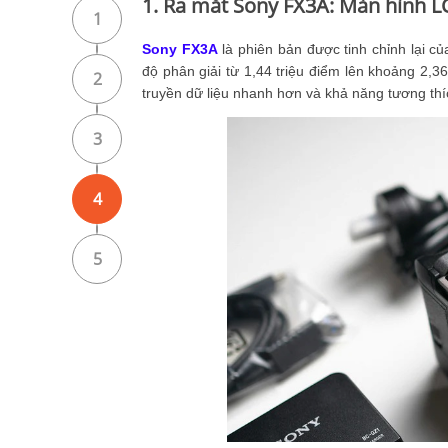
1. Ra mắt Sony FX3A: Màn hình L
1
Sony FX3A
là phiên bản được tinh chỉnh lại c
độ phân giải từ 1,44 triệu điểm lên khoảng 2
2
truyền dữ liệu nhanh hơn và khả năng tương thíc
3
4
5