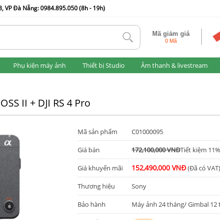
, VP Đà Nẵng: 0984.895.050 (8h - 19h)
Mã giảm giá
tlk
0 Mã
Phụ kiện máy ảnh
Thiết bị Studio
Âm thanh & livestream
SS II + DJI RS 4 Pro
Mã sản phẩm
C01000095
Giá bán
172,100,000 VNĐ
Tiết kiệm 11
152,490,000 VNĐ
Giá khuyến mãi
(Đã có VAT
Thương hiệu
Sony
Bảo hành
Máy ảnh 24 tháng/ Gimbal 12 