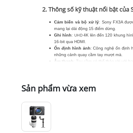
2. Thông số kỹ thuật nổi bật của
Cảm biến và bộ xử lý
: Sony FX3A đượ
mang lại dải động 15 điểm dừng.
UHD
Ghi hình
:
4K lên đến 120 khung hìn
16-bit qua HDMI.
Ổn định hình ảnh
: Công nghệ ổn định h
những cảnh quay cầm tay mượt mà.
Âm thanh
: Tay cầm có thể tháo rời với h
Kết nối
: USB-C 3.2 có chức năng cấp nguồ
Phương tiện
: Khe cắm thẻ CFexpress Typ
Sản phẩm vừa xem
3. Sự khác biệt của FX3A so với 
Ngàm & Cảm biến
: Sử dụng ngàm E của 
tranh kết hợp cảm biến Super 35 hoặc n
Yếu tố hình thức
: Cung cấp khung máy 
giá đỡ bên ngoài.
Lấy nét tự động
: AF lai nhanh với AF mắ
hơn nhiều máy quay phim chỉ dựa vào lấy 