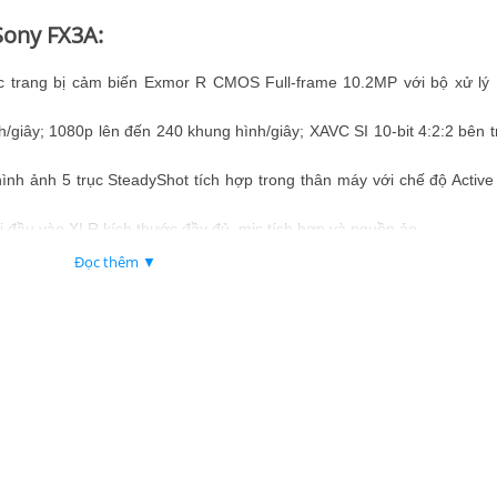
 Sony FX3A:
c trang bị cảm biến Exmor R CMOS Full-frame 10.2MP với bộ xử l
h/giây; 1080p lên đến 240 khung hình/giây; XAVC SI 10-bit 4:2:2 bên 
ình ảnh 5 trục SteadyShot tích hợp trong thân máy với chế độ Activ
ai đầu vào XLR kích thước đầy đủ, mic tích hợp và nguồn ảo.
n, HDMI Type A, giắc cắm tai nghe/mic, Wi-Fi 5, Bluetooth 5.0.
Đọc thêm ▼
e A và SD UHS-II kép để ghi tốc độ cao.
các máy quay khác
Sony với cảm biến Exmor R toàn khung hình, không giống như các đố
gàm RF.
không có lồng, sẵn sàng sử dụng thay vì giàn máy dạng mô-đun yêu c
t thời gian thực cung cấp khả năng theo dõi tiêu điểm khi ngắm và chụp
nét thủ công.