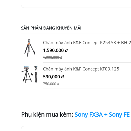
SẢN PHẨM ĐANG KHUYẾN MÃI
1,590,000
đ
1,990,000
đ
Chân máy ảnh K&F Concept KF09.125
590,000
đ
750,000
đ
Phụ kiện mua kèm: