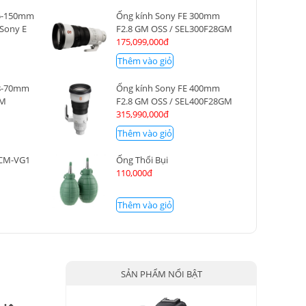
35-150mm
Ống kính Sony FE 300mm
 Sony E
F2.8 GM OSS / SEL300F28GM
175,099,000đ
Thêm vào giỏ
28-70mm
Ống kính Sony FE 400mm
GM
F2.8 GM OSS / SEL400F28GM
315,990,000đ
Thêm vào giỏ
ECM-VG1
Ống Thổi Bụi
110,000đ
Thêm vào giỏ
SẢN PHẨM NỔI BẬT