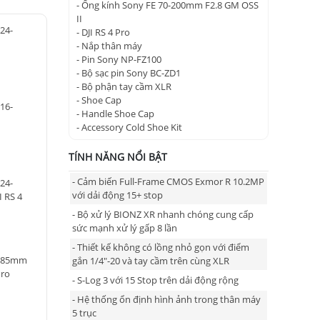
- Ống kính Sony FE 70-200mm F2.8 GM OSS
II
24-
- DJI RS 4 Pro
- Nắp thân máy
- Pin Sony NP-FZ100
- Bộ sạc pin Sony BC-ZD1
- Bộ phận tay cầm XLR
- Shoe Cap
16-
- Handle Shoe Cap
- Accessory Cold Shoe Kit
TÍNH NĂNG NỔI BẬT
- Cảm biến Full-Frame CMOS Exmor R 10.2MP
24-
với dải động 15+ stop
I RS 4
- Bộ xử lý BIONZ XR nhanh chóng cung cấp
sức mạnh xử lý gấp 8 lần
- Thiết kế không có lồng nhỏ gọn với điểm
E 85mm
gắn 1/4"-20 và tay cầm trên cùng XLR
Pro
- S-Log 3 với 15 Stop trên dải động rộng
- Hệ thống ổn định hình ảnh trong thân máy
5 trục