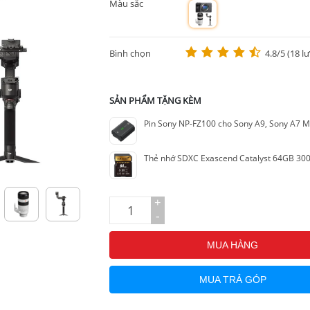
Màu sắc
m
Bình chọn
4.8/5 (18 l
SẢN PHẨM TẶNG KÈM
Pin Sony NP-FZ100 cho Sony A9, Sony A7 MII
+
-
MUA HÀNG
MUA TRẢ GÓP