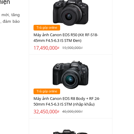
hiện
 mới, tăng
2, đảm bảo
Trả góp online
Máy ảnh Canon EOS R50 (Kit RF-S18-
45mm F4.5-6.3 IS STM Đen)
17,490,000
19,900,000
đ
đ
Trả góp online
Máy ảnh Canon EOS R8 Body + RF 24-
50mm F4.5-6.3 IS STM (nhập khẩu)
32,450,000
40,000,000
đ
đ