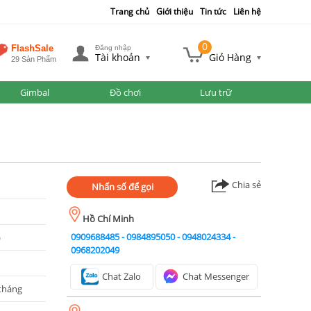
Trang chủ
Giới thiệu
Tin tức
Liên hệ
0
FlashSale
Đăng nhập
Tài khoản
Giỏ Hàng
29 Sản Phẩm
Gimbal
Đồ chơi
Lưu trữ
Chia sẻ
Nhấn số để gọi
%
Hồ Chí Minh
0909688485
-
0984895050
-
0948024334
-
)
0968202049
Chat Zalo
Chat Messenger
tháng