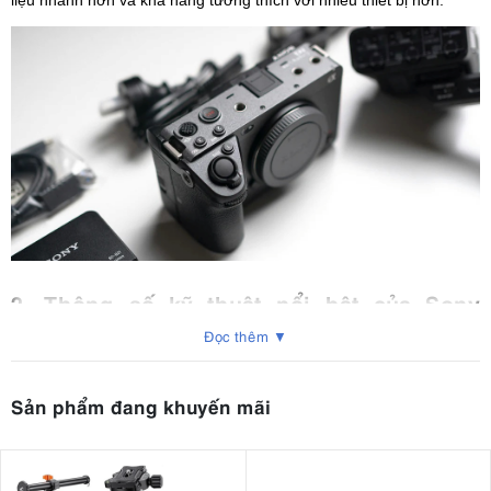
liệu nhanh hơn và khả năng tương thích với nhiều thiết bị hơn.
2. Thông số kỹ thuật nổi bật của Sony
FX3A:
Đọc thêm ▼
Cảm biến và bộ xử lý
: Sony FX3A được trang bị cảm biến
Sản phẩm đang khuyến mãi
Exmor R CMOS Full-frame 10.2MP với bộ xử lý BIONZ XR
mang lại dải động 15 điểm dừng.
UHD
Ghi hình
:
4K lên đến 120 khung hình/giây; 1080p lên
đến 240 khung hình/giây; XAVC SI 10-bit 4:2:2 bên trong;