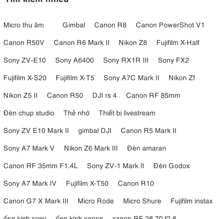
người.
Micro thu âm
Gimbal
Canon R8
Canon PowerShot V1
Canon R50V
Canon R6 Mark II
Nikon Z8
Fujifilm X-Half
Sony ZV-E10
Sony A6400
Sony RX1R III
Sony FX2
Fujifilm X-S20
Fujifilm X-T5
Sony A7C Mark II
Nikon Zf
Nikon Z5 II
Canon R50
DJI rs 4
Canon RF 85mm
Đèn chụp studio
Thẻ nhớ
Thiết bị livestream
Sony ZV E10 Mark II
gimbal DJI
Canon R5 Mark II
Sony A7 Mark V
Nikon Z6 Mark III
Đèn amaran
Canon RF 35mm F1.4L
Sony ZV-1 Mark II
Đèn Godox
4.4. Ổn định hình ảnh trong thân máy đáng tin cậy
Sony A7 Mark IV
Fujifilm X-T50
Canon R10
Để nâng cao hơn nữa khả năng ghi hình,
máy quay
Sony FX3A có
hệ thống chống rung quang học 5 trục, được đánh giá ở mức ổn
Canon G7 X Mark III
Micro Rode
Micro Shure
Fujifilm instax
định 5,5 điểm dừng trong hệ thống CIPA.
ống kính sony
ống kính canon
canon RF 28 70 f2.8