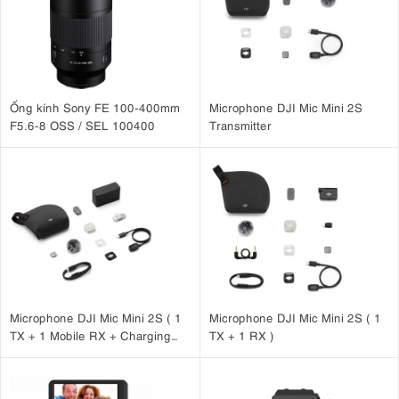
Hình ảnh của
máy quay Sony
này được đánh giá cao vì khả năng
truyền tải tông màu phong phú, dải động tuyệt vời và độ chính xác
màu sắc cực cao. Vì có cảm biến lớn (35,6 x 23,8 mm) nên hiệu
suất hoạt động trong điều kiện ánh sáng yếu rất đáng khen ngợi.
Ống kính Sony FE 100-400mm
Microphone DJI Mic Mini 2S
F5.6-8 OSS / SEL 100400
Transmitter
Microphone DJI Mic Mini 2S ( 1
Microphone DJI Mic Mini 2S ( 1
TX + 1 Mobile RX + Charging
TX + 1 RX )
Case )
4.2. Ghi hình chuyên nghiệp