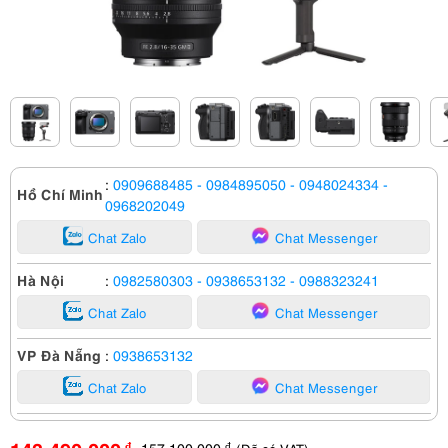
:
0909688485
- 0984895050
- 0948024334
-
Hồ Chí Minh
0968202049
Chat Zalo
Chat Messenger
Hà Nội
:
0982580303
- 0938653132
- 0988323241
Chat Zalo
Chat Messenger
VP Đà Nẵng
:
0938653132
Chat Zalo
Chat Messenger
157,100,000
đ
đ