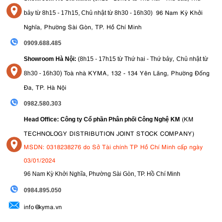
96 Nam Kỳ Khởi
bảy từ
8h15 - 17h15,
Chủ nhật từ 8
h30 - 16h30
)
Nghĩa, Phường Sài Gòn, TP. Hồ Chí Minh
0909.688.485
,
Showroom Hà Nội:
(8h15 - 17h15 từ Thứ hai - Thứ bảy
Chủ nhật từ
)
Toà nhà KYMA, 132 - 134 Yên Lãng, Phường Đống
8
h30 - 16h30
Đa, TP. Hà Nội
0982.580.303
(KM
Head Office: Công ty Cổ phần Phân phối Công Nghệ KM
TECHNOLOGY DISTRIBUTION JOINT STOCK COMPANY)
MSDN: 0318238276 do Sở Tài chính TP Hồ Chí Minh cấp ngày
03/01/2024
96 Nam Kỳ Khởi Nghĩa, Phường Sài Gòn, TP. Hồ Chí Minh
09
84.895.050
info@kyma.vn