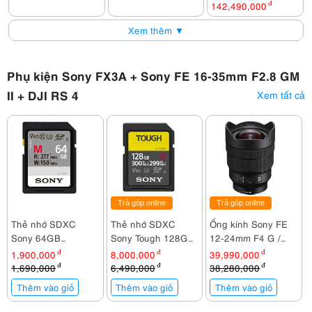
142,490,000
đ
Xem thêm ▼
Phụ kiện Sony FX3A + Sony FE 16-35mm F2.8 GM
II + DJI RS 4
Xem tất cả
Trả góp online
Trả góp online
Thẻ nhớ SDXC
Thẻ nhớ SDXC
Ống kính Sony FE
Sony 64GB
Sony Tough 128GB
12-24mm F4 G /
277Mb/150Mb/s
300Mb/299Mb/s
SEL1224G
1,900,000
đ
8,000,000
đ
39,990,000
đ
(SF-M64/T2)
(SF-G128T/T1)
1,690,000
đ
6,490,000
đ
38,280,000
đ
Thêm vào giỏ
Thêm vào giỏ
Thêm vào giỏ