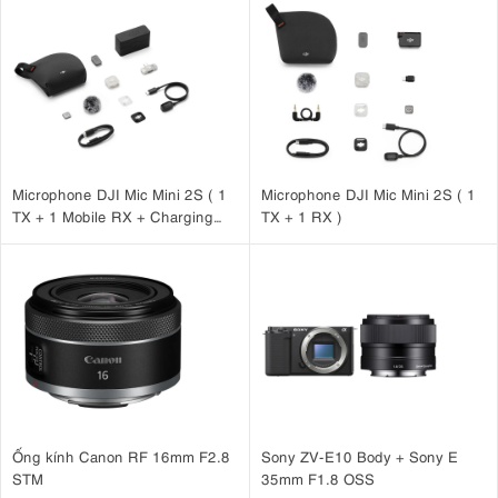
màu sắc và mang lại workflow video chuyên nghiệp hơn. Đặc biệt, hệ
thống quạt tản nhiệt chủ động tích hợp giúp R6 V duy trì hiệu suất
quay ổn định trong thời gian dài, hạn chế tình trạng quá nhiệt khi
quay video độ phân giải cao hoặc bitrate lớn.
Microphone DJI Mic Mini 2S ( 1
Microphone DJI Mic Mini 2S ( 1
TX + 1 Mobile RX + Charging
TX + 1 RX )
Case )
4. Quạt tản nhiệt chủ động giúp quay
không giới hạn
Ống kính Canon RF 16mm F2.8
Sony ZV-E10 Body + Sony E
STM
35mm F1.8 OSS