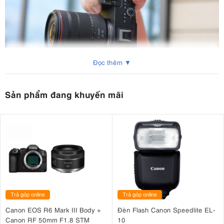
Đọc thêm ▼
Sản phẩm đang khuyến mãi
1. Canon EOS R6 V – Thông số kỹ thuật
Ngày công bố
: 13 tháng 5 năm 2026
Cảm biến
: CMOS full-frame 32,5MP
Bộ xử lý
: DIGIC X
Ngàm
ống kính
: RF
Dải độ nhạy
: ISO 100–6400, mở rộng đến ISO 50–102.400
Tốc độ chụp liên tục
: 40 khung hình/giây
Độ phân giải video tối đa
: 7K RAW lên đến 60fps, Open Gate
Trả góp online
Trả góp online
7K RAW / 7K MP4 lên đến 30fps, 4K lên đến 120fps, 4K lấy
mẫu quá mức lên đến 60p, Full HD/2K lên đến 180fps
Canon EOS R6 Mark III Body +
Đèn Flash Canon Speedlite EL-
Tản nhiệt
: Quạt tản nhiệt chủ động tích hợp
Canon RF 50mm F1.8 STM
10