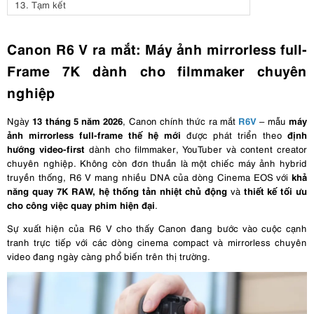
13.
Tạm kết
Canon R6 V ra mắt: Máy ảnh mirrorless full-
Frame 7K dành cho filmmaker chuyên
nghiệp
13 tháng 5 năm 2026
R6V
máy
Ngày
, Canon chính thức ra mắt
– mẫu
ảnh mirrorless full-frame thế hệ mới
định
được phát triển theo
hướng video-first
dành cho filmmaker, YouTuber và content creator
chuyên nghiệp. Không còn đơn thuần là một chiếc máy ảnh hybrid
khả
truyền thống, R6 V mang nhiều DNA của dòng Cinema EOS với
năng quay 7K RAW, hệ thống tản nhiệt chủ động
thiết kế tối ưu
và
cho công việc quay phim hiện đại
.
Sự xuất hiện của R6 V cho thấy Canon đang bước vào cuộc cạnh
tranh trực tiếp với các dòng cinema compact và mirrorless chuyên
video đang ngày càng phổ biến trên thị trường.