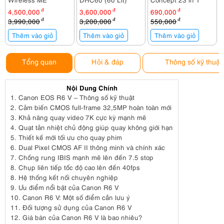
4,500,000
đ
3,600,000
đ
690,000
đ
3,990,000
đ
3,200,000
đ
550,000
đ
Thêm vào giỏ
Thêm vào giỏ
Thêm vào giỏ
Tổng quan
Hỏi & đáp
Thông số kỹ thuật
Nội Dung Chính
1.
Canon EOS R6 V – Thông số kỹ thuật
2.
Cảm biến CMOS full-frame 32,5MP hoàn toàn mới
3.
Khả năng quay video 7K cực kỳ mạnh mẽ
4.
Quạt tản nhiệt chủ động giúp quay không giới hạn
5.
Thiết kế mới tối ưu cho quay phim
6.
Dual Pixel CMOS AF II thông minh và chính xác
7.
Chống rung IBIS mạnh mẽ lên đến 7.5 stop
8.
Chụp liên tiếp tốc độ cao lên đến 40fps
8.
Hệ thống kết nối chuyên nghiệp
9.
Ưu điểm nổi bật của Canon R6 V
10.
Canon R6 V: Một số điểm cần lưu ý
11.
Đối tượng sử dụng của Canon R6 V
12.
Giá bán của Canon R6 V là bao nhiêu?