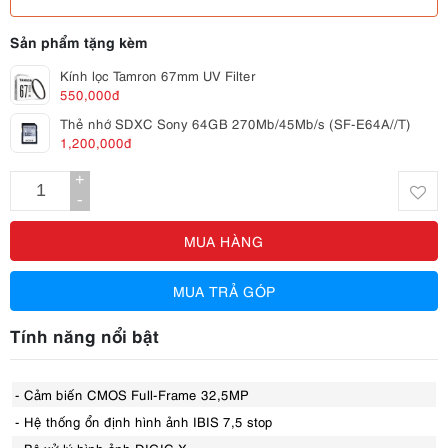
Sản phẩm tặng kèm
Kính lọc Tamron 67mm UV Filter
550,000đ
Thẻ nhớ SDXC Sony 64GB 270Mb/45Mb/s (SF-E64A//T)
1,200,000đ
+
-
MUA HÀNG
MUA TRẢ GÓP
Tính năng nổi bật
- Cảm biến CMOS Full-Frame 32,5MP
- Hệ thống ổn định hình ảnh IBIS 7,5 stop
- Bộ xử lý hình ảnh DIGIC X