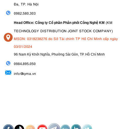
tương thích, mang lại khả năng ghi hình ổn định và mượt mà hơn
Đa, TP. Hà Nội
ngay cả khi di chuyển hoặc quay cầm tay mà không cần phụ thuộc
0982.580.303
quá nhiều vào gimbal hay các thiết bị hỗ trợ bên ngoài.
(KM
Head Office: Công ty Cổ phần Phân phối Công Nghệ KM
TECHNOLOGY DISTRIBUTION JOINT STOCK COMPANY)
MSDN: 0318238276 do Sở Tài chính TP Hồ Chí Minh cấp ngày
03/01/2024
96 Nam Kỳ Khởi Nghĩa, Phường Sài Gòn, TP. Hồ Chí Minh
09
84.895.050
info@kyma.vn
8. Chụp liên tiếp tốc độ cao lên đến 40fps
Dù thiên về video, Canon R6V vẫn sở hữu khả năng chụp ảnh tốc độ