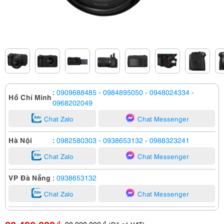
:
0909688485
- 0984895050
- 0948024334
-
Hồ Chí Minh
0968202049
Chat Zalo
Chat Messenger
Hà Nội
:
0982580303
- 0938653132
- 0988323241
Chat Zalo
Chat Messenger
VP Đà Nẵng
:
0938653132
Chat Zalo
Chat Messenger
98,000,000
đ
đ