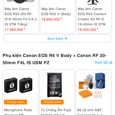
Máy ảnh Canon
Máy ảnh Canon
Máy ảnh Canon
EOS R50 (Kit RF-
EOS R50 V (Body)
EOS R50 Content
S18-45mm F4.5-6.3
Creator Kit RF-S
18,890,000
đ
IS STM Trắng)
18-45mm IS STM
17,990,000
đ
19,500,000
đ
Xem thêm ▼
Phụ kiện Canon EOS R6 V Body + Canon RF 20-
50mm F4L IS USM PZ
Xem tất cả
Trả góp online
Trả góp online
Microphone Rode
Tủ Chống Ẩm Fujie
Bộ vệ sinh K&F
Wireless ME
DHC60 (60 Lít)
Concept 23 in 1