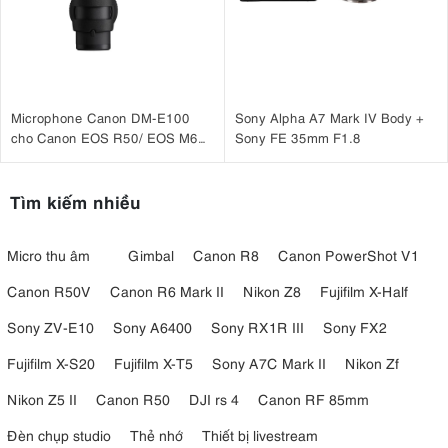
Microphone Canon DM-E100
Sony Alpha A7 Mark IV Body +
cho Canon EOS R50/ EOS M6
Sony FE 35mm F1.8
II, EOS M50, G7X III
Tìm kiếm nhiều
Micro thu âm
Gimbal
Canon R8
Canon PowerShot V1
Canon R50V
Canon R6 Mark II
Nikon Z8
Fujifilm X-Half
Sony ZV-E10
Sony A6400
Sony RX1R III
Sony FX2
Fujifilm X-S20
Fujifilm X-T5
Sony A7C Mark II
Nikon Zf
Nikon Z5 II
Canon R50
DJI rs 4
Canon RF 85mm
Đèn chụp studio
Thẻ nhớ
Thiết bị livestream