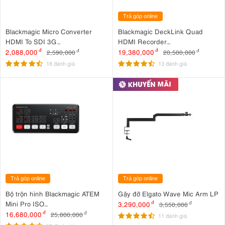
Trả góp online
Blackmagic Micro Converter
Blackmagic DeckLink Quad
HDMI To SDI 3G
HDMI Recorder
(CONVCMIC/HS03G)
(BDLKDVQDHDMI4K)
2,088,000
đ
19,380,000
đ
2,590,000
đ
20,500,000
đ
18 đánh giá
13 đánh giá
Trả góp online
Trả góp online
Bộ trộn hình Blackmagic ATEM
Gậy đỡ Elgato Wave Mic Arm LP
Mini Pro ISO
3,290,000
đ
3,550,000
đ
(SWATEMMINIBPRISO)
16,680,000
đ
25,800,000
đ
11 đánh giá