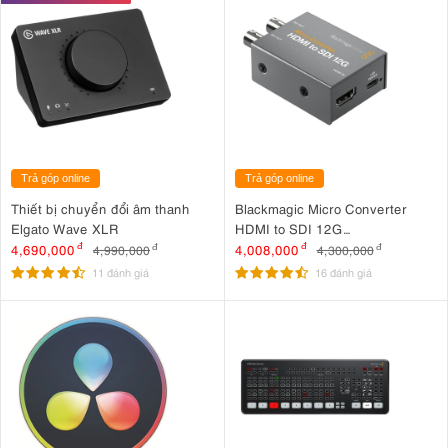
Trả góp online
Trả góp online
Thiết bị chuyển đổi âm thanh
Blackmagic Micro Converter
Elgato Wave XLR
HDMI to SDI 12G
(CONVCMIC/HS12G)
4,690,000
đ
4,008,000
đ
4,990,000
đ
4,300,000
đ
11 đánh giá
16 đánh giá