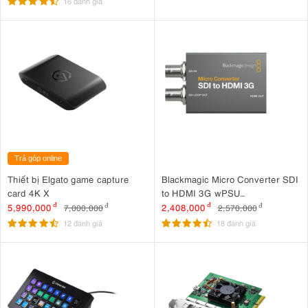
16 đánh giá
Trả góp online
Thiết bị Elgato game capture
Blackmagic Micro Converter SDI
card 4K X
to HDMI 3G wPSU
(CONVCMIC/SH03G/WPSU)
5,990,000
đ
2,408,000
đ
7,000,000
đ
2,570,000
đ
12 đánh giá
18 đánh giá