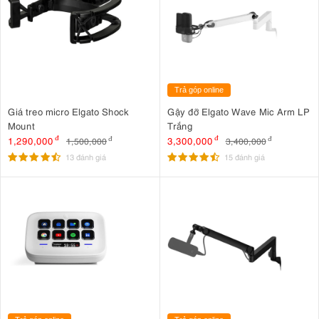
Trả góp online
Giá treo micro Elgato Shock
Gậy đỡ Elgato Wave Mic Arm LP
Mount
Trắng
1,290,000
đ
3,300,000
đ
1,500,000
đ
3,400,000
đ
13 đánh giá
15 đánh giá