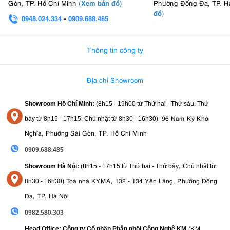
Xem bản đồ
Gòn, TP. Hồ Chí Minh
(
)
Phường Đống Đa, TP. H
đồ
)
0948.024.334
-
0909.688.485
0982.580.303
-
0938
Thông tin công ty
Địa chỉ Showroom
Showroom Hồ Chí Minh:
(8h15 - 19h00 từ
Thứ hai - Thứ sáu, Thứ
96 Nam Kỳ Khởi
bảy từ
8h15 - 17h15,
Chủ nhật từ 8
h30 - 16h30
)
Nghĩa, Phường Sài Gòn, TP. Hồ Chí Minh
0909.688.485
,
Showroom Hà Nội:
(8h15 - 17h15 từ Thứ hai - Thứ bảy
Chủ nhật từ
)
Toà nhà KYMA, 132 - 134 Yên Lãng, Phường Đống
8
h30 - 16h30
Đa, TP. Hà Nội
0982.580.303
(KM
Head Office: Công ty Cổ phần Phân phối Công Nghệ KM