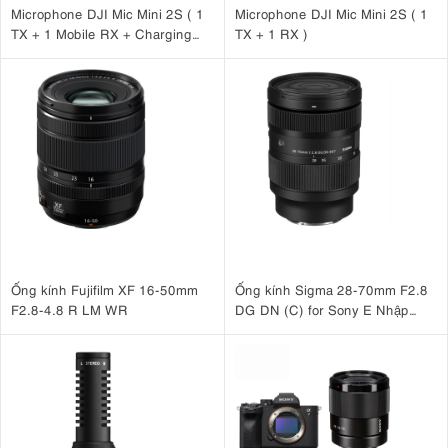
Microphone DJI Mic Mini 2S ( 1
Microphone DJI Mic Mini 2S ( 1
TX + 1 Mobile RX + Charging
TX + 1 RX )
Case )
Ống kính Fujifilm XF 16-50mm
Ống kính Sigma 28-70mm F2.8
F2.8-4.8 R LM WR
DG DN (C) for Sony E Nhập
khẩu