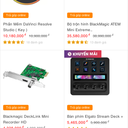
Trả góp online
Trả góp online
Phần Mềm DaVinci Resolve
Bộ trộn hình BlackMagic ATEM
Studio ( Key )
Mini Extreme
(SWATEMMINICEXT)
10,180,000
đ
35,580,000
đ
10,900,000
đ
38,990,000
đ
18 đánh giá
13 đánh giá
Trả góp online
Trả góp online
Blackmagic DeckLink Mini
Bàn phím Elgato Stream Deck +
Recorder HD
5,465,000
đ
5,900,000
đ
4,328,000
đ
4,900,000
đ