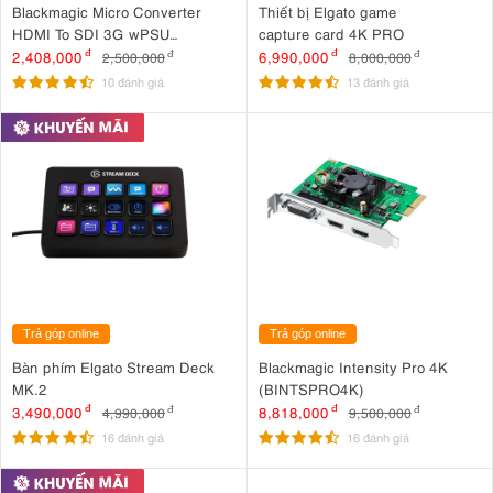
Blackmagic Micro Converter
Thiết bị Elgato game
HDMI To SDI 3G wPSU
capture card 4K PRO
(CONVCMIC/HS03G/WPSU)
2,408,000
đ
6,990,000
đ
2,500,000
đ
8,000,000
đ
10 đánh giá
13 đánh giá
Trả góp online
Trả góp online
Bàn phím Elgato Stream Deck
Blackmagic Intensity Pro 4K
MK.2
(BINTSPRO4K)
3,490,000
đ
8,818,000
đ
4,990,000
đ
9,500,000
đ
16 đánh giá
16 đánh giá