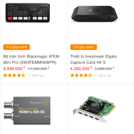
Trả góp online
Trả góp online
Bộ trộn hình Blackmagic ATEM
Thiết bị livestream Elgato
Mini Pro (SWATEMMINIBPR)
Capture Card 4K S
9,938,000
đ
4,390,000
đ
17,500,000
đ
5,990,000
đ
11 đánh giá
11 đánh giá