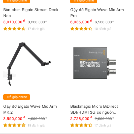
Trả góp online
Trả góp online
Bàn phím Elgato Stream Deck
Gậy đỡ Elgato Wave Mic Arm
Neo
Pro
3,010,000
đ
6,035,000
đ
3,200,000
đ
6,500,000
đ
17 đánh giá
10 đánh giá
Trả góp online
Gậy đỡ Elgato Wave Mic Arm
Blackmagic Micro BiDirect
MK.2
SDI/HDMI 3G có nguồn
(CONVBDC/SDI/HDMI03G/PS)
3,590,000
đ
2,728,000
đ
4,590,000
đ
2,500,000
đ
19 đánh giá
17 đánh giá