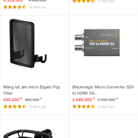
11 đánh giá
10 đánh giá
Màng lọc âm micro Elgato Pop
Blackmagic Micro Converter SDI
Filter
to HDMI 3G
(CONVCMIC/SH03G)
940,000
đ
2,088,000
đ
990,000
đ
2,500,000
đ
11 đánh giá
13 đánh giá