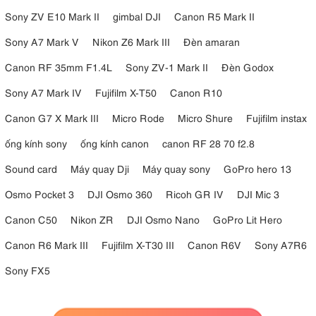
Sony ZV E10 Mark II
gimbal DJI
Canon R5 Mark II
Sony A7 Mark V
Nikon Z6 Mark III
Đèn amaran
Canon RF 35mm F1.4L
Sony ZV-1 Mark II
Đèn Godox
Sony A7 Mark IV
Fujifilm X-T50
Canon R10
Canon G7 X Mark III
Micro Rode
Micro Shure
Fujifilm instax
ống kính sony
ống kính canon
canon RF 28 70 f2.8
Sound card
Máy quay Dji
Máy quay sony
GoPro hero 13
Osmo Pocket 3
DJI Osmo 360
Ricoh GR IV
DJI Mic 3
Canon C50
Nikon ZR
DJI Osmo Nano
GoPro Lit Hero
Canon R6 Mark III
Fujifilm X-T30 III
Canon R6V
Sony A7R6
Sony FX5