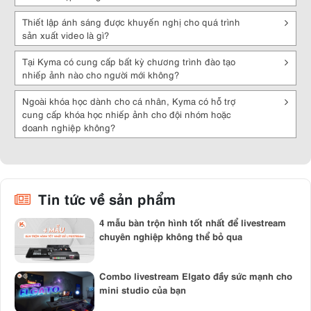
Bộ truyền livestream
Thiết lập ánh sáng được khuyến nghị cho quá trình
sản xuất video là gì?
Để camera có thể truyền trực tiếp trên các nền tảng khác nhau bạn
cần phải có bộ truyền livestream. Thiết bị này sẽ giúp kết nối camera
Tại Kyma có cung cấp bất kỳ chương trình đào tạo
với laptop thông qua cổng HDMI. Bạn có thể điều khiển, kiểm soát
nhiếp ảnh nào cho người mới không?
thiết bị này bằng bảng điều khiển trực tuyến trên di động.
Đèn livestream
Ngoài khóa học dành cho cá nhân, Kyma có hỗ trợ
cung cấp khóa học nhiếp ảnh cho đội nhóm hoặc
Cũng giống như âm thanh, ánh sáng là một trong những yếu tố quan
doanh nghiệp không?
trọng tạo nên sự sinh động cho buổi livestream. Vì vậy, bạn nên có
cho mình một chiếc đèn livestream. Thiết bị này sẽ giúp không gian,
bối cảnh live sáng rõ hơn, giúp hình ảnh trên live đẹp mắt hơn.
Nhìn chung, để đảm bảo chất lượng buổi livestream diễn ra tốt nhất,
không gặp lỗi kỹ thuật và đem đến cho người xem những trải nghiệm
Tin tức về sản phẩm
về hình ảnh, âm thanh tốt nhất thì không thể thiếu sự hỗ trợ đắc lực
của những thiết bị livestream. Tại website Kyma.vn bạn có thể tìm
4 mẫu bàn trộn hình tốt nhất để livestream
thấy các sản phẩm thiết bị livestream của các thương hiệu nổi tiếng
chuyên nghiệp không thể bỏ qua
như
Blackmagic
,
Elgato
,
Avermedia
,
Unisheen
....với mức giá cực tốt.
Combo livestream Elgato đầy sức mạnh cho
mini studio của bạn