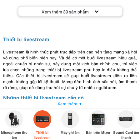
Xem thêm
39
sản phẩm
Thiết bị livestream
Livestream là hình thức phát trực tiếp trên các nền tảng mạng xã hội
vô cùng phổ biến hiện nay. Và để có một buổi livestream hiệu quả,
ngoài chuẩn bị nhân sự, xây dựng một kịch bản chỉnh chu, thì việc
lựa chọn những trang thiết bị livestream phù hợp là điều không thể
thiếu. Các thiết bị livestream sẽ gúp buổi livestream diễn ra liền
mạch, không gặp lỗi kỹ thuật. Mang đến hình ảnh sắc nét, âm thanh
rõ ràng, giúp dễ dàng thu hút sự chú ý từ nhiều người xem.
Những thiết bị livestream cần có
Xem thêm ▼
Thiết bị ghi hình
Điều đầu tiên và quan trọng nhất là bạn cần có một thiết bị ghi hình
chất lượng. Bạn có thể sử dụng bất kỳ thiết bị nào để
livestream, ngay cả điện thoại thông minh. Tuy nhiên, để có một buổi
Microphone thu
Thiết bị
Máy ghi âm
Bàn trộn Mixer
Sound Card âm
livestream hiệu quả cao bạn sẽ cần một chiếc máy ảnh chất lượng.
âm
livestream
thanh