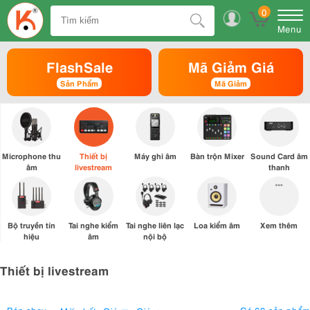
0
Menu
FlashSale
Mã Giảm Giá
Sản Phẩm
Mã Giảm
Microphone thu
Thiết bị
Máy ghi âm
Bàn trộn Mixer
Sound Card âm
âm
livestream
thanh
Bộ truyền tín
Tai nghe kiểm
Tai nghe liên lạc
Loa kiểm âm
Xem thêm
hiệu
âm
nội bộ
Thiết bị livestream