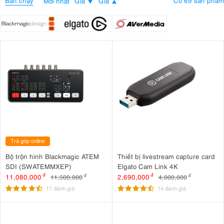
Bán chạy
Có 69 sản phẩm
Mới nhất
Giá
Giá
Trả góp online
Bộ trộn hình Blackmagic ATEM
Thiết bị livestream capture card
SDI (SWATEMMXEP)
Elgato Cam Link 4K
11,080,000
đ
2,690,000
đ
11,500,000
đ
4,000,000
đ
17 đánh giá
14 đánh giá