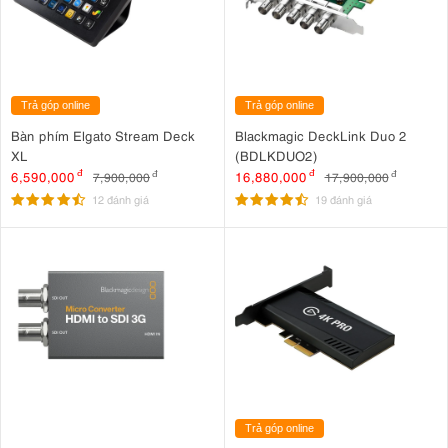
Trả góp online
Trả góp online
Bàn phím Elgato Stream Deck
Blackmagic DeckLink Duo 2
XL
(BDLKDUO2)
6,590,000
đ
16,880,000
đ
7,900,000
đ
17,900,000
đ
12 đánh giá
19 đánh giá
Trả góp online