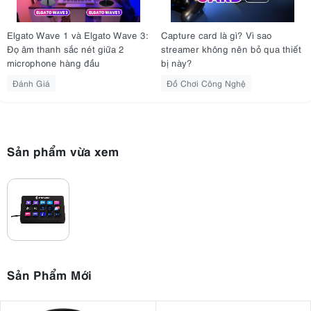
Elgato Wave 1 và Elgato Wave 3:
Capture card là gì? Vì sao
Đọ âm thanh sắc nét giữa 2
streamer không nên bỏ qua thiết
microphone hàng đầu
bị này?
Stream Deck MK.2 có chân đế có thể tháo rời 45 độ
Đánh Giá
Đồ Chơi Công Nghệ
2. 15 phím LCD có thể tùy chỉnh
Bàn phím Elgato Stream Deck MK.2 được trang bị 15 phím LCD có
thể tùy chỉnh giúp bạn có cơ hội kích hoạt tới 210 hành động. Thay
Sản phẩm vừa xem
đổi cảnh, bắt đầu phát lại phương tiện, điều chỉnh âm thanh và
nhiều cài đặt khác có thể được truy cập chỉ bằng một nút bấm.
Bạn cũng có thể thay đổi hình ảnh của các phím bằng phần mềm
chuyên dụng, chỉ bằng cách kéo và thả các thao tác trên các
phím. Tương tự, để tạo một thư mục, hãy kéo một khóa lên một
khóa khác và giữ nó trong vài giây. Bạn thậm chí có thể chọn các
biểu tượng chính của riêng mình để tùy chỉnh nhiều hơn.
Sản Phẩm Mới