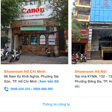
Showroom Hồ Chí Minh
Showroom Hà Nội
96 Nam Kỳ Khởi Nghĩa, Phường Sài
Toà nhà KYMA, 132 - 1
Xem bản đồ
Gòn, TP. Hồ Chí Minh
(
)
Phường Đống Đa, TP. H
đồ
)
0948.024.334
-
0909.688.485
0982.580.303
-
0938
Thông tin công ty