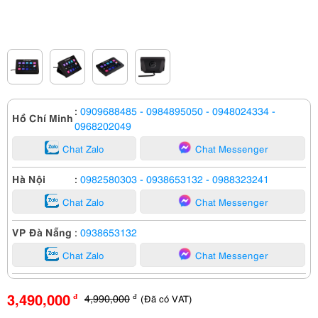
:
0909688485
- 0984895050
- 0948024334
-
Hồ Chí Minh
0968202049
Chat Zalo
Chat Messenger
Hà Nội
:
0982580303
- 0938653132
- 0988323241
Chat Zalo
Chat Messenger
VP Đà Nẵng
:
0938653132
Chat Zalo
Chat Messenger
3,490,000
4,990,000
(Đã có VAT)
đ
đ