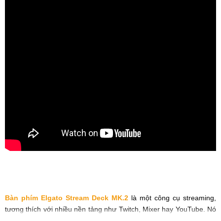
Bàn phím Elgato Stream Deck MK.2
là một công cụ streaming,
tương thích với nhiều nền tảng như Twitch, Mixer hay YouTube. Nó
tự hào có 15 phím LCD có thể tùy chỉnh sẵn sàng khởi chạy các