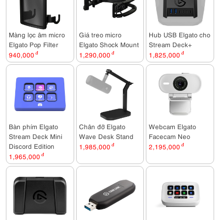
Màng lọc âm micro
Giá treo micro
Hub USB Elgato cho
Elgato Pop Filter
Elgato Shock Mount
Stream Deck+
940,000
đ
1,290,000
đ
1,825,000
đ
Bàn phím Elgato
Chân đỡ Elgato
Webcam Elgato
Stream Deck Mini
Wave Desk Stand
Facecam Neo
Discord Edition
1,985,000
đ
2,195,000
đ
1,965,000
đ