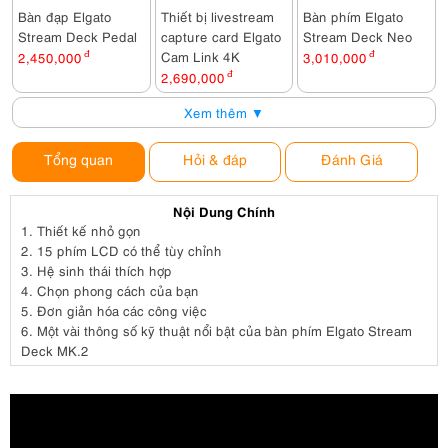
Bàn đạp Elgato
Thiết bị livestream
Bàn phím Elgato
Stream Deck Pedal
capture card Elgato
Stream Deck Neo
Cam Link 4K
2,450,000
đ
3,010,000
đ
2,690,000
đ
Xem thêm ▼
Tổng quan
Hỏi & đáp
Đánh Giá
Nội Dung Chính
1.
Thiết kế nhỏ gọn
2.
15 phím LCD có thể tùy chỉnh
3.
Hệ sinh thái thích hợp
4.
Chọn phong cách của bạn
5.
Đơn giản hóa các công việc
6.
Một vài thông số kỹ thuật nổi bật của bàn phím Elgato Stream
Deck MK.2