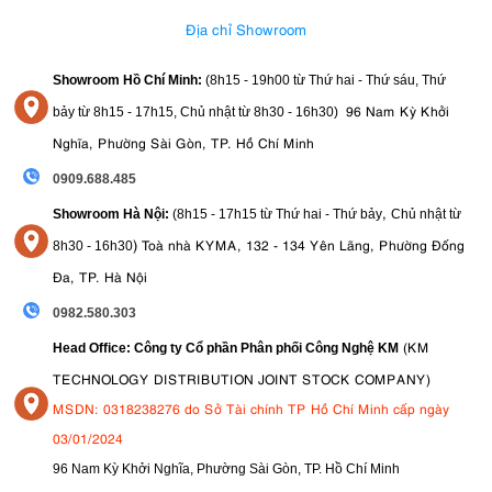
Địa chỉ Showroom
Showroom Hồ Chí Minh:
(8h15 - 19h00 từ
Thứ hai - Thứ sáu, Thứ
96 Nam Kỳ Khởi
bảy từ
8h15 - 17h15,
Chủ nhật từ 8
h30 - 16h30
)
Nghĩa, Phường Sài Gòn, TP. Hồ Chí Minh
0909.688.485
,
Showroom Hà Nội:
(8h15 - 17h15 từ Thứ hai - Thứ bảy
Chủ nhật từ
)
Toà nhà KYMA, 132 - 134 Yên Lãng, Phường Đống
8
h30 - 16h30
Đa, TP. Hà Nội
0982.580.303
(KM
Head Office: Công ty Cổ phần Phân phối Công Nghệ KM
TECHNOLOGY DISTRIBUTION JOINT STOCK COMPANY)
MSDN: 0318238276 do Sở Tài chính TP Hồ Chí Minh cấp ngày
03/01/2024
96 Nam Kỳ Khởi Nghĩa, Phường Sài Gòn, TP. Hồ Chí Minh