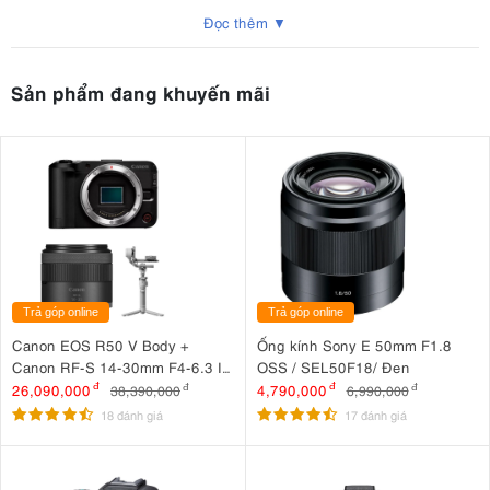
Đọc thêm ▼
hành động không giới hạn chỉ bằng một lần nhấn. Có kết nối USB
Type C giúp bạn dễ dàng kết nối và làm việc hiệu quả.
Sản phẩm đang khuyến mãi
Trả góp online
Trả góp online
Canon EOS R50 V Body +
Ống kính Sony E 50mm F1.8
Canon RF-S 14-30mm F4-6.3 IS
OSS / SEL50F18/ Đen
Elgato Stream Deck MK.2: Người bạn đồng hành không thể thiếu
STM PZ + DJI RS 4 Mini
26,090,000
đ
4,790,000
đ
38,390,000
đ
6,990,000
đ
với
18 đánh giá
17 đánh giá
những
ai theo đuổi sự nghiệp streamer chuyên nghiệp
1. Thiết kế nhỏ gọn