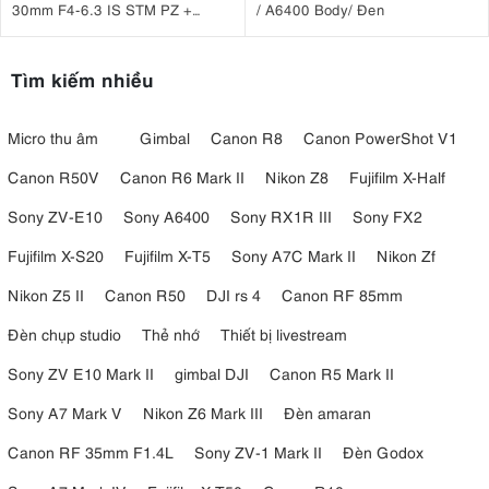
30mm F4-6.3 IS STM PZ +
/ A6400 Body/ Đen
Canon HG-100TBR
Tìm kiếm nhiều
Micro thu âm
Gimbal
Canon R8
Canon PowerShot V1
Canon R50V
Canon R6 Mark II
Nikon Z8
Fujifilm X-Half
Sony ZV-E10
Sony A6400
Sony RX1R III
Sony FX2
Thiết bị giúp bạn gán những phím macro để nhanh chóng nhấn và
Fujifilm X-S20
Fujifilm X-T5
Sony A7C Mark II
Nikon Zf
thiết lập với không một sai sót
Nikon Z5 II
Canon R50
DJI rs 4
Canon RF 85mm
6. Một vài thông số kỹ thuật nổi bật của bàn
Đèn chụp studio
Thẻ nhớ
Thiết bị livestream
phím Elgato Stream Deck MK.2
Sony ZV E10 Mark II
gimbal DJI
Canon R5 Mark II
- Kích thước: 118 x 84 x 25 mm
Sony A7 Mark V
Nikon Z6 Mark III
Đèn amaran
- Trọng lượng: 145 g không có chân đế / 270 g có chân đế
Canon RF 35mm F1.4L
Sony ZV-1 Mark II
Đèn Godox
- 15 phím LCD có thể tùy chỉnh