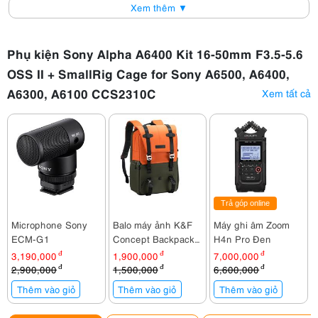
Xem thêm ▼
Phụ kiện Sony Alpha A6400 Kit 16-50mm F3.5-5.6
OSS II + SmallRig Cage for Sony A6500, A6400,
A6300, A6100 CCS2310C
Xem tất cả
Trả góp online
Microphone Sony
Balo máy ảnh K&F
Máy ghi âm Zoom
ECM-G1
Concept Backpack
H4n Pro Đen
KF13.087AV1
3,190,000
đ
1,900,000
đ
7,000,000
đ
2,900,000
đ
1,500,000
đ
6,600,000
đ
Thêm vào giỏ
Thêm vào giỏ
Thêm vào giỏ