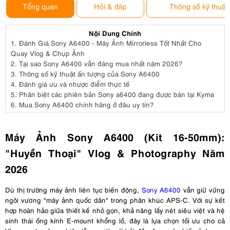
Tổng quan
Hỏi & đáp
Thông số kỹ thuật
Nội Dung Chính
1.
Đánh Giá Sony A6400 - Máy Ảnh Mirrorless Tốt Nhất Cho
Quay Vlog & Chụp Ảnh
2.
Tại sao Sony A6400 vẫn đáng mua nhất năm 2026?
3.
Thông số kỹ thuật ấn tượng của Sony A6400
4.
Đánh giá ưu và nhược điểm thực tế
5.
Phân biệt các phiên bản Sony a6400 đang được bán tại Kyma
6.
Mua Sony A6400 chính hãng ở đâu uy tín?
Máy Ảnh Sony A6400 (Kit 16-50mm):
"Huyền Thoại" Vlog & Photography Năm
2026
Dù thị trường máy ảnh liên tục biến động,
Sony A6400
vẫn giữ vững
ngôi vương "máy ảnh quốc dân" trong phân khúc APS-C. Với sự kết
hợp hoàn hảo giữa thiết kế nhỏ gọn, khả năng lấy nét siêu việt và hệ
sinh thái ống kính E-mount khổng lồ, đây là lựa chọn tối ưu cho cả