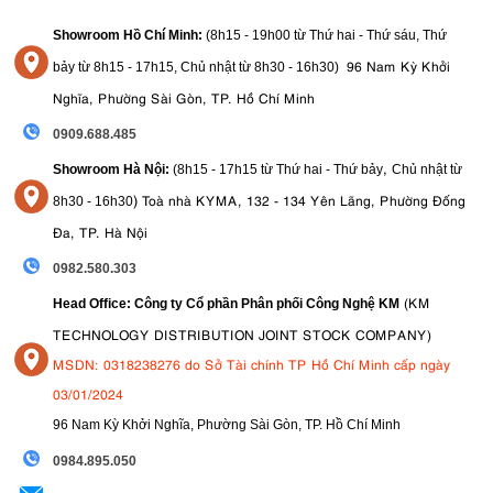
Showroom Hồ Chí Minh:
(8h15 - 19h00 từ
Thứ hai - Thứ sáu, Thứ
96 Nam Kỳ Khởi
bảy từ
8h15 - 17h15,
Chủ nhật từ 8
h30 - 16h30
)
Nghĩa, Phường Sài Gòn, TP. Hồ Chí Minh
0909.688.485
1.5. Kết nối không dây tiện lợi
,
Showroom Hà Nội:
(8h15 - 17h15 từ Thứ hai - Thứ bảy
Chủ nhật từ
WiFi
Bluetooth
NFC
máy ảnh Sony A6400
Với
,
và
tích hợp,
dễ dàng
)
Toà nhà KYMA, 132 - 134 Yên Lãng, Phường Đống
8
h30 - 16h30
kết nối với điện thoại thông minh để truyền tải ảnh và video nhanh
Đa, TP. Hà Nội
chóng, gắn thẻ địa lý và sử dụng thiết bị di động làm điều khiển từ
xa. Ứng dụng di động Imaging Edge Mobile mới của Sony được cải
0982.580.303
tiến, mang lại trải nghiệm sử dụng mượt mà và hiệu quả hơn, đặc biệt
khi truyền ảnh hoặc điều khiển máy ảnh từ xa.
(KM
Head Office: Công ty Cổ phần Phân phối Công Nghệ KM
TECHNOLOGY DISTRIBUTION JOINT STOCK COMPANY)
1.6. Tổng Quan Về Sony A6400
MSDN: 0318238276 do Sở Tài chính TP Hồ Chí Minh cấp ngày
Sony A6400
máy ảnh không gương lật xuất sắc
là một
, đặc
03/01/2024
biệt phù hợp cho những người dùng muốn một chiếc máy ảnh
nhỏ gọn
mạnh mẽ
lấy nét tự động tuyệt vời
96 Nam Kỳ Khởi Nghĩa, Phường Sài Gòn, TP. Hồ Chí Minh
,
với khả năng
và
chất lượng video 4K
ấn tượng. Mặc dù vẫn còn một vài nhược
09
84.895.050
A6400
điểm, nhưng những ưu điểm vượt trội của
vẫn khiến nó