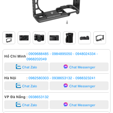
:
0909688485
- 0984895050
- 0948024334
-
Hồ Chí Minh
0968202049
Chat Zalo
Chat Messenger
Hà Nội
:
0982580303
- 0938653132
- 0988323241
Chat Zalo
Chat Messenger
VP Đà Nẵng
:
0938653132
Chat Zalo
Chat Messenger