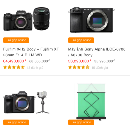
Trả góp online
Trả góp online
Fujifilm X-H2 Body + Fujifilm XF
Máy ảnh Sony Alpha ILCE-6700
23mm F1.4 R LM WR
/ A6700 Body
64,490,000
đ
33,290,000
đ
68,500,000
đ
35,990,000
đ
13 đánh giá
15 đánh giá
Trả góp online
Trả góp online