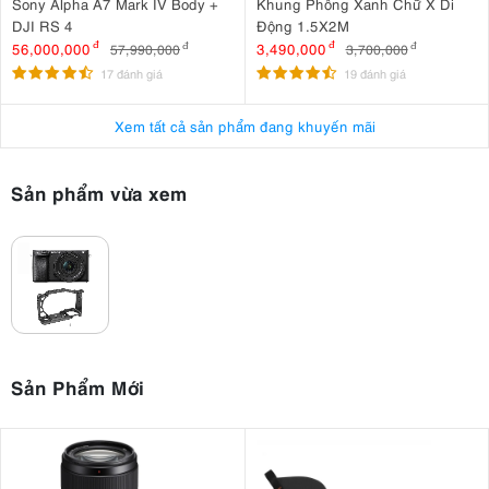
Sony Alpha A7 Mark IV Body +
Khung Phông Xanh Chữ X Di
DJI RS 4
Động 1.5X2M
56,000,000
đ
3,490,000
đ
57,990,000
đ
3,700,000
đ
17 đánh giá
19 đánh giá
Xem tất cả sản phẩm đang khuyến mãi
Sản phẩm vừa xem
Vì sao Sony A6400 được coi là máy CROP " quốc dân "
Sản Phẩm Mới