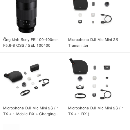
Ống kính Sony FE 100-400mm
Microphone DJI Mic Mini 2S
F5.6-8 OSS / SEL 100400
Transmitter
Khởi đầu đam mê với SonyA6400
1. Đánh Giá Sony A6400 - Máy Ảnh
Mirrorless Tốt Nhất Cho Quay Vlog & Chụp
Ảnh
1.1
Hệ thống lấy nét AI - "Vũ khí" chưa bao giờ lỗi thời
Microphone DJI Mic Mini 2S ( 1
Microphone DJI Mic Mini 2S ( 1
TX + 1 Mobile RX + Charging
TX + 1 RX )
lấy nét tự động
Sony A6400
Hiệu suất
của
được đánh giá là hàng đầu
Case )
máy ảnh mirrorless
tầm trung
trong phân khúc
. Máy ảnh này sở hữu
425 điểm lấy nét theo pha và tương phản, bao phủ tới 84% diện tích