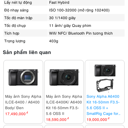
Lấy nét tự động
Fast Hybird
Độ nhạy sáng
ISO 100-32000 (mở rộng 102400)
Tốc độ màn trập
30 1/1400 giây
Tốc độ chụp
11 ảnh/ giây Quay phim
Tích hợp
Wifi/ NFC/ Bluetooth Pin tương thích
Trọng lượng
403g
Sản phẩm liên quan
Máy ảnh Sony Alpha
Máy ảnh Sony Alpha
Sony Alpha A6400
ILCE-6400 / A6400
ILCE-6400K/ A6400
Kit 16-50mm F3.5-
Body/ Đen
Kit 16-50mm F3.5-
5.6 OSS II +
5.6 OSS II
SmallRig Cage for
17,490,000
đ
Sony A6500,
18,590,000
đ
19,000,000
đ
A6400, A6300,