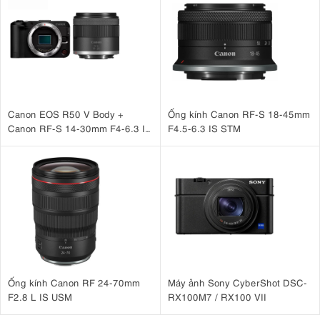
lấy nét siêu nhanh
khung hình, cùng tốc độ
chỉ 0.02 giây. Đây là một
bước tiến vượt trội so với người tiền nhiệm Sony A6300.
Canon EOS R50 V Body +
Ống kính Canon RF-S 18-45mm
Canon RF-S 14-30mm F4-6.3 IS
F4.5-6.3 IS STM
STM PZ
Sony A6400
lấy nét tự động nhanh nhất thế giới
tự hào có khả năng
Real-time
chỉ 0.02s. Đặc biệt, máy ảnh còn được trang bị công nghệ
Ống kính Canon RF 24-70mm
Máy ảnh Sony CyberShot DSC-
Eye AF
tiên tiến nhất của Sony. Công nghệ này tự động nhận diện và
F2.8 L IS USM
RX100M7 / RX100 VII
duy trì độ sắc nét cho đôi mắt chủ thể trong thời gian thực. Người
dùng thậm chí có thể tùy chọn lấy nét ưu tiên mắt trái hoặc mắt phải.