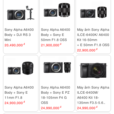
A6100 CCS2310C
Sony Alpha A6400
Sony Alpha A6400
Máy ảnh Sony Alpha
Body + DJI RS 3
Body + Sony E
ILCE-6400K/ A6400
Mini
50mm F1.8 OSS
Kit 16-50mm
+ E 50mm F1.8 OSS
20,490,000
đ
21,900,000
đ
22,900,000
đ
Sony Alpha A6400
Sony Alpha A6400
Máy ảnh Sony Alpha
Body + Sony E
Body + Sony E PZ
ILCE-6400M/
11mm F1.8
18-105mm F4 G
A6400 Kit 18-
OSS
135mm F3.5-5.6
24,900,000
đ
OSS/ Đen
24,990,000
đ
24,990,000
đ