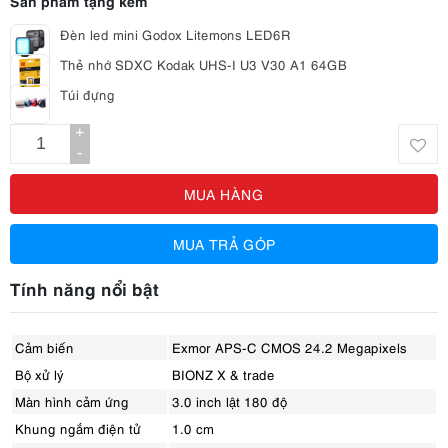
Đèn led mini Godox Litemons LED6R
Thẻ nhớ SDXC Kodak UHS-I U3 V30 A1 64GB
Túi đựng
+
-
MUA HÀNG
MUA TRẢ GÓP
Tính năng nổi bật
Cảm biến
Exmor APS-C CMOS 24.2 Megapixels
Bộ xử lý
BIONZ X & trade
Màn hình cảm ứng
3.0 inch lật 180 độ
Khung ngắm điện tử
1.0 cm