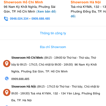
Showroom Hồ Chí Minh
Showroom Hà Nội
96 Nam Kỳ Khởi Nghĩa, Phường Sài
Toà nhà KYMA, 132 - 1
Xem bản đồ
Gòn, TP. Hồ Chí Minh
(
)
Phường Đống Đa, TP. H
đồ
)
0948.024.334
-
0909.688.485
0982.580.303
-
0938
Thông tin công ty
Địa chỉ Showroom
Showroom Hồ Chí Minh:
(8h15 - 19h00 từ
Thứ hai - Thứ sáu, Thứ
96 Nam Kỳ Khởi
bảy từ
8h15 - 17h15,
Chủ nhật từ 8
h30 - 16h30
)
Nghĩa, Phường Sài Gòn, TP. Hồ Chí Minh
0909.688.485
,
Showroom Hà Nội:
(8h15 - 17h15 từ Thứ hai - Thứ bảy
Chủ nhật từ
)
Toà nhà KYMA, 132 - 134 Yên Lãng, Phường Đống
8
h30 - 16h30
Đa, TP. Hà Nội