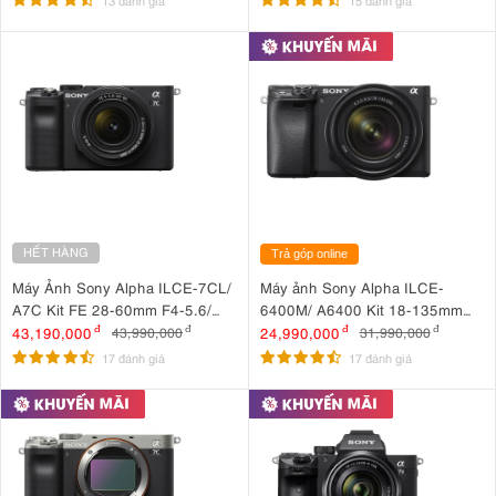
HẾT HÀNG
Trả góp online
Máy Ảnh Sony Alpha ILCE-7CL/
Máy ảnh Sony Alpha ILCE-
A7C Kit FE 28-60mm F4-5.6/
6400M/ A6400 Kit 18-135mm
Đen
F3.5-5.6 OSS/ Đen
43,190,000
đ
24,990,000
đ
43,990,000
đ
31,990,000
đ
17 đánh giá
17 đánh giá