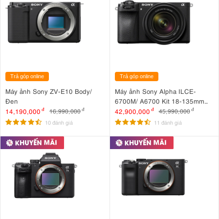
Trả góp online
Trả góp online
Máy ảnh Sony ZV-E10 Body/
Máy ảnh Sony Alpha ILCE-
Đen
6700M/ A6700 Kit 18-135mm
F3.5-5.6 OSS
14,190,000
đ
42,900,000
đ
16,990,000
đ
45,990,000
đ
10 đánh giá
11 đánh giá