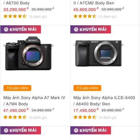
/ A6700 Body
II / A7CM2 Body Đen
33,290,000
đ
45,900,000
đ
35,990,000
đ
50,990,000
đ
15 đánh giá
14 đánh giá
Trả góp online
Trả góp online
Máy ảnh Sony Alpha A7 Mark IV
Máy ảnh Sony Alpha ILCE-6400
/ A7M4 Body
/ A6400 Body/ Đen
47,490,000
đ
17,490,000
đ
54,990,000
đ
20,990,000
đ
10 đánh giá
14 đánh giá