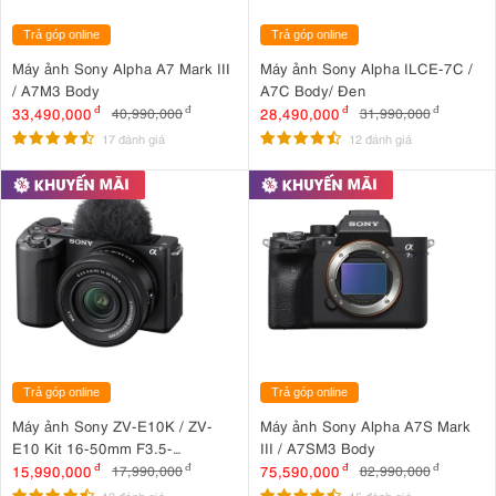
Trả góp online
Trả góp online
Máy ảnh Sony Alpha A7 Mark III
Máy ảnh Sony Alpha ILCE-7C /
/ A7M3 Body
A7C Body/ Đen
33,490,000
đ
28,490,000
đ
40,990,000
đ
31,990,000
đ
17 đánh giá
12 đánh giá
Trả góp online
Trả góp online
Máy ảnh Sony ZV-E10K / ZV-
Máy ảnh Sony Alpha A7S Mark
E10 Kit 16-50mm F3.5-
III / A7SM3 Body
5.6 OSS II
15,990,000
đ
75,590,000
đ
17,990,000
đ
82,990,000
đ
13 đánh giá
15 đánh giá