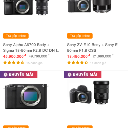
Trả góp online
Trả góp online
Sony Alpha A6700 Body +
Sony ZV-E10 Body + Sony E
Sigma 18-50mm F2.8 DC DN for
50mm F1.8 OSS
Sony
45,900,000
đ
18,490,000
đ
49,790,000
đ
21,980,000
đ
15 đánh giá
11 đánh giá
Trả góp online
Trả góp online