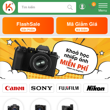
0
Menu
FlashSale
Mã Giảm Giá
Sản Phẩm
Mã Giảm