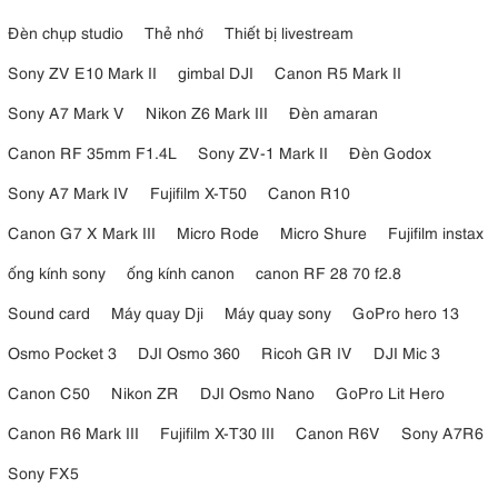
Đèn chụp studio
Thẻ nhớ
Thiết bị livestream
Sony ZV E10 Mark II
gimbal DJI
Canon R5 Mark II
Sony A7 Mark V
Nikon Z6 Mark III
Đèn amaran
Canon RF 35mm F1.4L
Sony ZV-1 Mark II
Đèn Godox
Sony A7 Mark IV
Fujifilm X-T50
Canon R10
Canon G7 X Mark III
Micro Rode
Micro Shure
Fujifilm instax
ống kính sony
ống kính canon
canon RF 28 70 f2.8
Sound card
Máy quay Dji
Máy quay sony
GoPro hero 13
Osmo Pocket 3
DJI Osmo 360
Ricoh GR IV
DJI Mic 3
Canon C50
Nikon ZR
DJI Osmo Nano
GoPro Lit Hero
Canon R6 Mark III
Fujifilm X-T30 III
Canon R6V
Sony A7R6
Sony FX5