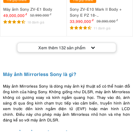
Máy ảnh Sony ZV-E1 Body
Sony ZV-E10 Mark II Body +
Sony E PZ 18-
49,000,000
đ
52,990,000
đ
105mm F4 G OSS
33,990,000
đ
39,890,000
đ
18 đánh giá
11 đánh giá
Xem thêm
132
sản phẩm
Máy ảnh Mirrorless Sony là gì?
Máy ảnh Mirrorless Sony là dòng máy ảnh kỹ thuật số có thể hoán đổi
ống kính của hãng Sony. Không giống như DLSR, máy ảnh Mirrorless
không có gương xoay và kính ngắm quang học. Thay vào đó, ánh
sáng đi qua ống kính chạm trực tiếp vào cảm biến, truyền hình ảnh
xem trước đến kính ngắm điện tử (EVF) hoặc màn hình LCD
chính. Điều này cho phép máy ảnh Mirrorless nhỏ hơn và nhẹ hơn
đáng kể so với máy ảnh DLSR.
Đặc điểm nổi bật của máy ảnh Mirrorless Sony