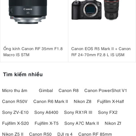
Ống kính Canon RF 35mm F1.8
Canon EOS R5 Mark II + Canon
Macro IS STM
RF 24-70mm F2.8 L IS USM
Tìm kiếm nhiều
Micro thu âm
Gimbal
Canon R8
Canon PowerShot V1
Canon R50V
Canon R6 Mark II
Nikon Z8
Fujifilm X-Half
Sony ZV-E10
Sony A6400
Sony RX1R III
Sony FX2
Fujifilm X-S20
Fujifilm X-T5
Sony A7C Mark II
Nikon Zf
Nikon Z5 II
Canon R50
DJI rs 4
Canon RF 85mm