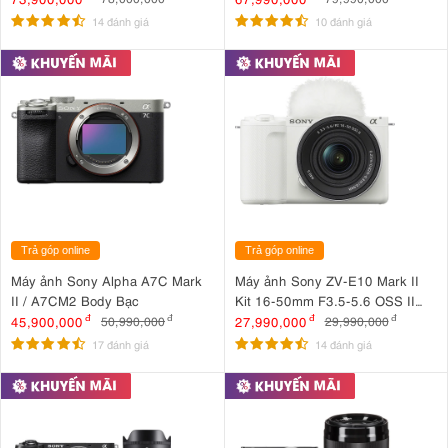
14 đánh giá
10 đánh giá
Trả góp online
Trả góp online
Máy ảnh Sony Alpha A7C Mark
Máy ảnh Sony ZV-E10 Mark II
II / A7CM2 Body Bạc
Kit 16-50mm F3.5-5.6 OSS II
Trắng
45,900,000
đ
27,990,000
đ
50,990,000
đ
29,990,000
đ
17 đánh giá
14 đánh giá