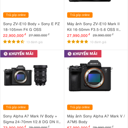
Trả góp online
Trả góp online
Sony ZV-E10 Body + Sony E PZ
Máy ảnh Sony ZV-E10 Mark II
18-105mm F4 G OSS
Kit 16-50mm F3.5-5.6 OSS II
Đen
22,900,000
đ
27,990,000
đ
27,980,000
đ
29,990,000
đ
13 đánh giá
10 đánh giá
Trả góp online
Trả góp online
Sony Alpha A7 Mark IV Body +
Máy ảnh Sony Alpha A7 Mark V /
Sigma 24-70mm f/2.8 DG DN II
A7M5 Body
Art
73,900,000
đ
67,990,000
đ
78,000,000
đ
79,990,000
đ