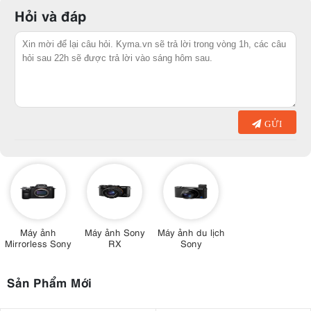
đáp ứng tốt nhu cầu chụp ảnh và quay video của người dùng. Máy
Hỏi và đáp
ảnh Mirrorless Sony hiện đang được bán chính hãng tại Kyma.vn và
đi kèm với những chương trình ưu đãi hấp dẫn mà bạn không nên bỏ
qua.
GỬI
Máy ảnh
Máy ảnh Sony
Máy ảnh du lịch
Mirrorless Sony
RX
Sony
Sản Phẩm Mới