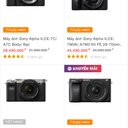
Trả góp online
Trả góp online
Máy ảnh Sony Alpha ILCE-7C/
Máy ảnh Sony Alpha ILCE-
A7C Body/ Bạc
7M3K/ A7M3 Kit FE 28-70mm
F3.5-5.6 OSS
28,490,000
đ
45,490,000
đ
31,990,000
đ
46,990,000
đ
14 đánh giá
10 đánh giá
HẾT HÀNG
Trả góp online