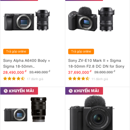
Trả góp online
Trả góp online
Sony Alpha A6400 Body +
Sony ZV-E10 Mark II + Sigma
Sigma 18-50mm
18-50mm F2.8 DC DN for Sony
F2.8 DC DN for Sony
28,490,000
đ
37,690,000
đ
33,490,000
đ
39,800,000
đ
17 đánh giá
11 đánh giá