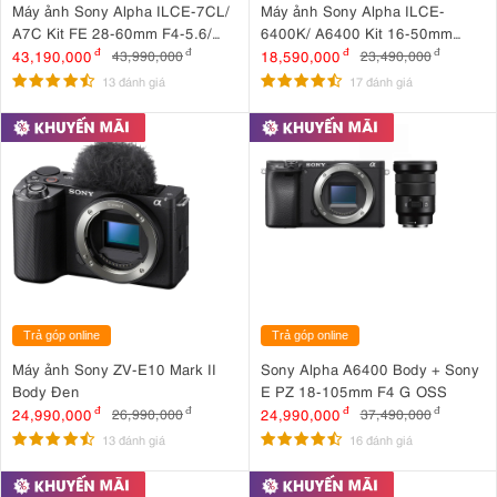
Máy ảnh Sony Alpha ILCE-7CL/
Máy ảnh Sony Alpha ILCE-
A7C Kit FE 28-60mm F4-5.6/
6400K/ A6400 Kit 16-50mm
Bạc
F3.5-5.6 OSS II
43,190,000
đ
18,590,000
đ
43,990,000
đ
23,490,000
đ
13 đánh giá
17 đánh giá
Trả góp online
Trả góp online
Máy ảnh Sony ZV-E10 Mark II
Sony Alpha A6400 Body + Sony
Body Đen
E PZ 18-105mm F4 G OSS
24,990,000
đ
24,990,000
đ
26,990,000
đ
37,490,000
đ
13 đánh giá
16 đánh giá