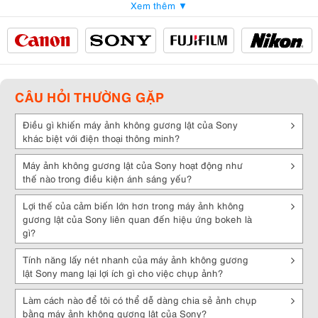
Xem thêm ▼
Máy ảnh Mirrorless Sony có nhiều đặc điểm nổi bật đáng kể, giúp
chúng trở thành lựa chọn phổ biến cho các nhiếp ảnh gia chuyên
nghiệp và người dùng yêu thích chụp ảnh.
Thiết kế nhỏ gọn và nhẹ
: Máy ảnh Mirrorless Sony thường có thiết kế
nhỏ gọn và nhẹ, giúp mang lại sự thoải mái khi sử dụng trong thời
CÂU HỎI THƯỜNG GẶP
gian dài và dễ dàng mang theo bất cứ nơi nào.
Chất lượng hình ảnh xuất sắc
:
Sony
đã đầu tư mạnh mẽ vào công
Điều gì khiến máy ảnh không gương lật của Sony
nghệ cảm biến và xử lý hình ảnh, giúp máy ảnh Mirrorless của họ cho
khác biệt với điện thoại thông minh?
ra những bức ảnh có độ phân giải cao và chất lượng hình ảnh ấn
tượng.
Máy ảnh không gương lật của Sony hoạt động như
thế nào trong điều kiện ánh sáng yếu?
Hệ thống lấy nét nhanh và chính xác
: Máy ảnh Mirrorless của Sony
được trang bị các công nghệ lấy nét tiên tiến, bao gồm cả lấy nét tự
Lợi thế của cảm biến lớn hơn trong máy ảnh không
động theo pha và theo tương phản, giúp nắm bắt đối tượng nhanh
gương lật của Sony liên quan đến hiệu ứng bokeh là
chóng và chính xác.
gì?
Công nghệ ổn định hình ảnh
: Sony tích hợp công nghệ ổn định hình
Tính năng lấy nét nhanh của máy ảnh không gương
ảnh quang học hoặc cơ học trên nhiều dòng máy ảnh Mirrorless của
lật Sony mang lại lợi ích gì cho việc chụp ảnh?
mình, cho phép người dùng chụp ảnh hoặc quay video với hình ảnh
rõ ràng, sắc nét.
Làm cách nào để tôi có thể dễ dàng chia sẻ ảnh chụp
Chế độ chụp liên tiếp nhanh
: Đa số máy ảnh Mirrorless của Sony có
bằng máy ảnh không gương lật của Sony?