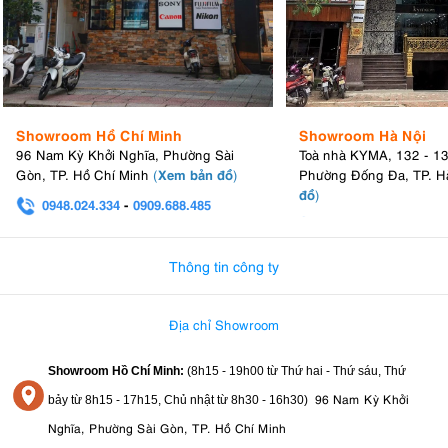
Showroom Hồ Chí Minh
Showroom Hà Nội
96 Nam Kỳ Khởi Nghĩa, Phường Sài
Toà nhà KYMA, 132 - 1
Xem bản đồ
Gòn, TP. Hồ Chí Minh
(
)
Phường Đống Đa, TP. H
đồ
)
0948.024.334
-
0909.688.485
0982.580.303
-
0938
Thông tin công ty
Địa chỉ Showroom
Showroom Hồ Chí Minh:
(8h15 - 19h00 từ
Thứ hai - Thứ sáu, Thứ
96 Nam Kỳ Khởi
bảy từ
8h15 - 17h15,
Chủ nhật từ 8
h30 - 16h30
)
Nghĩa, Phường Sài Gòn, TP. Hồ Chí Minh