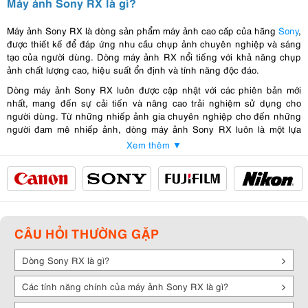
Máy ảnh Sony RX là gì?
Máy ảnh Sony RX là dòng sản phẩm máy ảnh cao cấp của hãng
Sony
,
được thiết kế để đáp ứng nhu cầu chụp ảnh chuyên nghiệp và sáng
tạo của người dùng. Dòng máy ảnh RX nổi tiếng với khả năng chụp
ảnh chất lượng cao, hiệu suất ổn định và tính năng độc đáo.
Dòng máy ảnh Sony RX luôn được cập nhật với các phiên bản mới
nhất, mang đến sự cải tiến và nâng cao trải nghiệm sử dụng cho
người dùng. Từ những nhiếp ảnh gia chuyên nghiệp cho đến những
người đam mê nhiếp ảnh, dòng máy ảnh Sony RX luôn là một lựa
chọn đáng cân nhắc trong thế giới nhiếp ảnh hiện đại.
Xem thêm ▼
Đặc điểm nổi bật của máy ảnh Sony RX
Chất lượng hình ảnh xuất sắc
: Máy ảnh Sony RX được trang bị cảm
biến lớn và công nghệ xử lý hình ảnh tiên tiến, cho phép chụp ảnh
với độ phân giải cao và màu sắc rực rỡ, mang đến những bức ảnh sắc
CÂU HỎI THƯỜNG GẶP
nét và chất lượng.
Chế độ chụp chuyên nghiệp
: Dòng máy ảnh Sony RX được trang bị
Dòng Sony RX là gì?
nhiều chế độ chụp chuyên nghiệp như chụp đêm, chụp xóa phông,
chụp chuyển động nhanh... giúp người dùng dễ dàng tạo ra những
Các tính năng chính của máy ảnh Sony RX là gì?
bức ảnh ấn tượng.