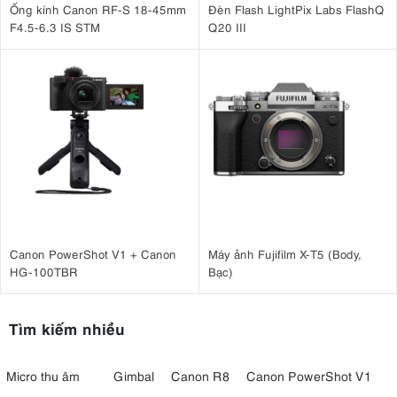
Ống kính Canon RF-S 18-45mm
Đèn Flash LightPix Labs FlashQ
F4.5-6.3 IS STM
Q20 III
Canon PowerShot V1 + Canon
Máy ảnh Fujifilm X-T5 (Body,
HG-100TBR
Bạc)
Tìm kiếm nhiều
Micro thu âm
Gimbal
Canon R8
Canon PowerShot V1