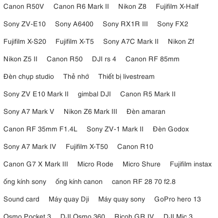
Canon R50V
Canon R6 Mark II
Nikon Z8
Fujifilm X-Half
Sony ZV-E10
Sony A6400
Sony RX1R III
Sony FX2
Fujifilm X-S20
Fujifilm X-T5
Sony A7C Mark II
Nikon Zf
Nikon Z5 II
Canon R50
DJI rs 4
Canon RF 85mm
Đèn chụp studio
Thẻ nhớ
Thiết bị livestream
Sony ZV E10 Mark II
gimbal DJI
Canon R5 Mark II
Sony A7 Mark V
Nikon Z6 Mark III
Đèn amaran
Canon RF 35mm F1.4L
Sony ZV-1 Mark II
Đèn Godox
Sony A7 Mark IV
Fujifilm X-T50
Canon R10
Canon G7 X Mark III
Micro Rode
Micro Shure
Fujifilm instax
ống kính sony
ống kính canon
canon RF 28 70 f2.8
Sound card
Máy quay Dji
Máy quay sony
GoPro hero 13
Osmo Pocket 3
DJI Osmo 360
Ricoh GR IV
DJI Mic 3