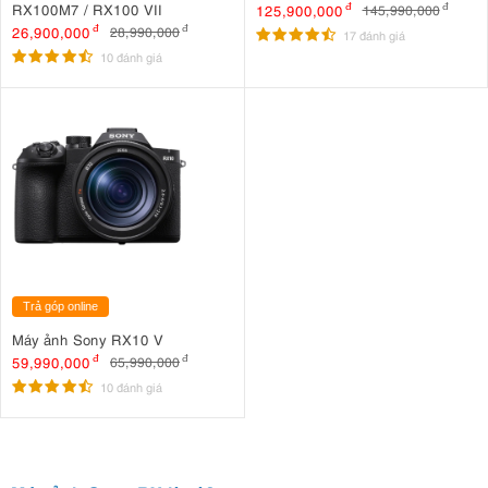
RX100M7 / RX100 VII
125,900,000
đ
145,990,000
đ
26,900,000
đ
28,990,000
đ
17 đánh giá
10 đánh giá
Trả góp online
Máy ảnh Sony RX10 V
59,990,000
đ
65,990,000
đ
10 đánh giá