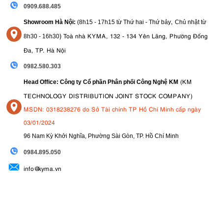
0909.688.485
,
Showroom Hà Nội:
(8h15 - 17h15 từ Thứ hai - Thứ bảy
Chủ nhật từ
)
Toà nhà KYMA, 132 - 134 Yên Lãng, Phường Đống
8
h30 - 16h30
Đa, TP. Hà Nội
0982.580.303
(KM
Head Office: Công ty Cổ phần Phân phối Công Nghệ KM
TECHNOLOGY DISTRIBUTION JOINT STOCK COMPANY)
MSDN: 0318238276 do Sở Tài chính TP Hồ Chí Minh cấp ngày
03/01/2024
96 Nam Kỳ Khởi Nghĩa, Phường Sài Gòn, TP. Hồ Chí Minh
09
84.895.050
info@kyma.vn