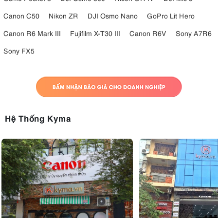
Canon C50
Nikon ZR
DJI Osmo Nano
GoPro Lit Hero
Canon R6 Mark III
Fujifilm X-T30 III
Canon R6V
Sony A7R6
Sony FX5
Hệ Thống Kyma