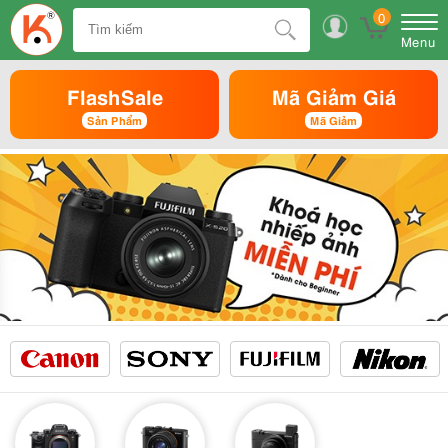
0
Menu
FlashSale
Mã Giảm Giá
Sản Phẩm
Mã Giảm