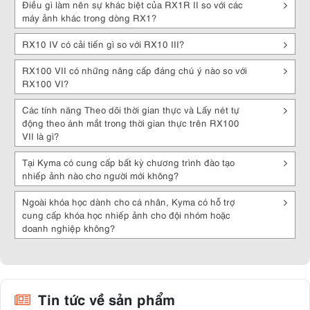
Điều gì làm nên sự khác biệt của RX1R II so với các
Hệ thống lấy nét nhanh
: Máy ảnh Sony RX có hệ thống lấy nét tự
máy ảnh khác trong dòng RX1?
động nhanh và chính xác, giúp bạn bắt lấy khoảnh khắc quan trọng
một cách chính xác và dễ dàng.
RX10 IV có cải tiến gì so với RX10 III?
Ống kính chất lượng
: Sony RX được trang bị các ống kính chất
RX100 VII có những nâng cấp đáng chú ý nào so với
lượng, cung cấp độ phân giải sắc nét và khả năng zoom linh hoạt.
RX100 VI?
Hỗ trợ quay video chất lượng cao
: Một số dòng máy ảnh Sony RX
cho phép quay video 4K hoặc thậm chí 8K, giúp bạn ghi lại những
Các tính năng Theo dõi thời gian thực và Lấy nét tự
khoảnh khắc đáng nhớ với chất lượng hình ảnh sắc nét.
động theo ánh mắt trong thời gian thực trên RX100
VII là gì?
Thiết kế nhỏ gọn và chắc chắn
: Máy ảnh Sony RX thường có thiết kế
nhỏ gọn, tiện lợi mang theo và sử dụng trong mọi tình huống.
Tại Kyma có cung cấp bất kỳ chương trình đào tạo
Hỗ trợ kết nối và chia sẻ
: Máy ảnh này hỗ trợ kết nối Wi-Fi và NFC,
nhiếp ảnh nào cho người mới không?
giúp dễ dàng chia sẻ ảnh và video lên mạng xã hội hoặc điện thoại
thông minh.
Ngoài khóa học dành cho cá nhân, Kyma có hỗ trợ
cung cấp khóa học nhiếp ảnh cho đội nhóm hoặc
Điều khiển dễ dàng
: Giao diện của Sony RX được thiết kế thân thiện,
doanh nghiệp không?
dễ sử dụng, cho phép người dùng thao tác và tùy chỉnh các thiết lập
một cách dễ dàng.
Nhờ vào những tính năng và hiệu năng cao cấp, máy ảnh Sony RX đã
trở thành lựa chọn ưa thích của nhiều nhiếp ảnh gia và là một trong
những dòng máy ảnh phổ biến trên thị trường. Bạn có thể ghé đến
Tin tức về sản phẩm
Kyma.vn để trải nghiệm và sở hữu chiếc máy ảnh Sony RX chất