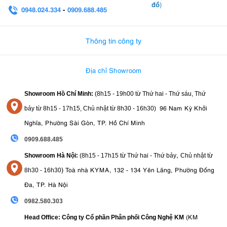
đồ
)
0948.024.334
-
0909.688.485
0982.580.303
-
0938
Thông tin công ty
Địa chỉ Showroom
Showroom Hồ Chí Minh:
(8h15 - 19h00 từ
Thứ hai - Thứ sáu, Thứ
96 Nam Kỳ Khởi
bảy từ
8h15 - 17h15,
Chủ nhật từ 8
h30 - 16h30
)
Nghĩa, Phường Sài Gòn, TP. Hồ Chí Minh
0909.688.485
,
Showroom Hà Nội:
(8h15 - 17h15 từ Thứ hai - Thứ bảy
Chủ nhật từ
)
Toà nhà KYMA, 132 - 134 Yên Lãng, Phường Đống
8
h30 - 16h30
Đa, TP. Hà Nội
0982.580.303
(KM
Head Office: Công ty Cổ phần Phân phối Công Nghệ KM