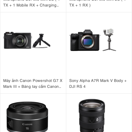
TX + 1 Mobile RX + Charging
TX + 1 RX )
Case )
Máy ảnh Canon Powershot G7 X
Sony Alpha A7R Mark V Body +
Mark III + Báng tay cầm Canon
DJI RS 4
HG-100TBR