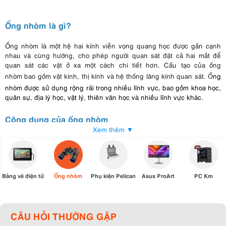
Ống nhòm là gì?
Ống nhòm là một hệ hai kính viễn vọng quang học được gắn cạnh
nhau và cùng hướng, cho phép người quan sát đặt cả hai mắt để
quan sát các vật ở xa một cách chi tiết hơn. Cấu tạo của ống
nhòm bao gồm vật kính, thị kính và hệ thống lăng kính quan sát.
ng
Ố
nhòm được sử dụng rộng rãi trong nhiều lĩnh vực, bao gồm khoa học,
quân sự, địa lý học, vật lý, thiên văn học và nhiều lĩnh vực khác.
Công dụng của ống nhòm
Xem thêm ▼
Quan sát từ xa
: Ống nhòm cho phép chúng ta nhìn thấy các đối
tượng từ xa, đặc biệt là những đối tượng nhỏ hoặc khó tiếp cận.
Chẳng hạn như, khi bạn muốn quan sát chim, côn trùng hoặc các vật
thể ở xa như đường sắt, tàu thuyền...
Bảng vẽ điện tử
Ống nhòm
Phụ kiện Pelican
Asus ProArt
PC Km
Quan sát chi tiết
: Ống nhòm giúp chúng ta quan sát các đối tượng
chi tiết hơn. Ví dụ, nếu bạn muốn xem các chi tiết trên con bọ, hoa,
cành cây... thì ống nhòm sẽ giúp bạn có cái nhìn rõ ràng và chi tiết
hơn.
CÂU HỎI THƯỜNG GẶP