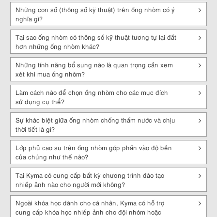
Khám phá tự nhiên
: Sử dụng ống nhòm cho phép bạn khám phá thế
Những con số (thông số kỹ thuật) trên ống nhòm có ý
giới tự nhiên với nhiều thú vị và bất ngờ. Nó giúp bạn nhìn thấy các
nghĩa gì?
sự kiện hoặc hiện tượng nhỏ xảy ra trong tự nhiên một cách rõ ràng
hơn.
Tại sao ống nhòm có thông số kỹ thuật tương tự lại đắt
Nghiên cứu khoa học
: Ống nhòm là công cụ không thể thiếu trong
hơn những ống nhòm khác?
các nghiên cứu khoa học. Chúng được sử dụng để quan sát và
nghiên cứu các tế bào, vi khuẩn, tạp chất và các vật thể vô cùng nhỏ
Những tính năng bổ sung nào là quan trọng cần xem
trong một môi trường cô lập và kiểm soát.
xét khi mua ống nhòm?
Những lưu ý khi mua ống nhòm
Làm cách nào để chọn ống nhòm cho các mục đích
sử dụng cụ thể?
Khi mua ống nhòm, bạn nên lưu ý các điểm sau:
Sự khác biệt giữa ống nhòm chống thấm nước và chịu
Độ phóng đại
: Độ phóng đại trên ống nhòm giúp bạn quan sát đối
thời tiết là gì?
tượng từ xa. Tuy nhiên, độ phóng đại càng cao thì hình ảnh sẽ càng
mờ và khó nhìn. Vì vậy, bạn nên chọn ống nhòm có độ phóng đại phù
Lớp phủ cao su trên ống nhòm góp phần vào độ bền
hợp với nhu cầu sử dụng.
của chúng như thế nào?
Kích thước và trọng lượng
: Bạn nên chọn ống nhòm có kích thước và
Tại Kyma có cung cấp bất kỳ chương trình đào tạo
trọng lượng phù hợp với nhu cầu sử dụng và khả năng mang theo
nhiếp ảnh nào cho người mới không?
của mình. Nếu bạn muốn sử dụng khi đi du lịch hay đi bộ đường dài
thì nên chọn ống nhòm nhẹ và nhỏ gọn để dễ dàng mang theo.
Ngoài khóa học dành cho cá nhân, Kyma có hỗ trợ
Độ sáng
: Độ sáng của ống nhòm ảnh hưởng đến chất lượng hình
cung cấp khóa học nhiếp ảnh cho đội nhóm hoặc