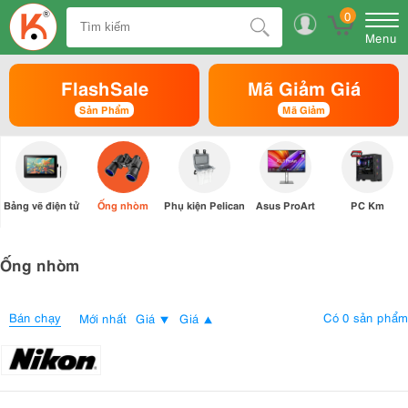
0
Menu
FlashSale
Mã Giảm Giá
Sản Phẩm
Mã Giảm
Bảng vẽ điện tử
Ống nhòm
Phụ kiện Pelican
Asus ProArt
PC Km
Ống nhòm
Bán chạy
Có 0 sản phẩm
Mới nhất
Giá
Giá