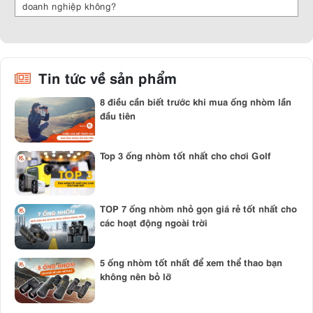
ảnh. Bạn nên chọn ống nhòm có độ sáng cao để quan sát được các
doanh nghiệp không?
đối tượng trong điều kiện ánh sáng yếu như vào buổi tối hoặc trong
rừng rậm.
Chất lượng hình ảnh
: Bạn nên kiểm tra chất lượng hình ảnh của ống
nhòm trước khi mua để đảm bảo rõ nét và không bị méo mó.
Tin tức về sản phẩm
Giá cả
: Giá cả của ống nhòm khác nhau tùy thuộc vào chất lượng và
tính năng. Bạn nên chọn ống nhòm có giá cả phù hợp với nhu cầu sử
8 điều cần biết trước khi mua ống nhòm lần
dụng và khả năng tài chính của mình.
đầu tiên
Thương hiệu
: Bạn nên chọn ống nhòm của các thương hiệu uy tín
như
Nikon
, Steiner, Bushnell, Pentax hay Konus để đảm bảo chất
Top 3 ống nhòm tốt nhất cho chơi Golf
lượng và bảo hành sau khi mua.
Với sự tiến bộ của công nghệ, ống nhòm ngày càng được cải tiến và
phát triển với nhiều tính năng mới giúp cho việc sử dụng ống nhòm
trở nên thuận tiện và hiệu quả hơn. Bạn có thể tham khảo thông tin
TOP 7 ống nhòm nhỏ gọn giá rẻ tốt nhất cho
chi tiết, thông số kỹ thuật của các sản phẩm ống nhòm tốt nhất hiện
các hoạt động ngoài trời
nay tại website Kyma.vn.
5 ống nhòm tốt nhất để xem thể thao bạn
không nên bỏ lỡ