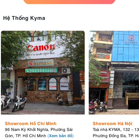
Hệ Thống Kyma
Showroom Hồ Chí Minh
Showroom Hà Nội
96 Nam Kỳ Khởi Nghĩa, Phường Sài
Toà nhà KYMA, 132 - 1
Xem bản đồ
Gòn, TP. Hồ Chí Minh
(
)
Phường Đống Đa, TP. H