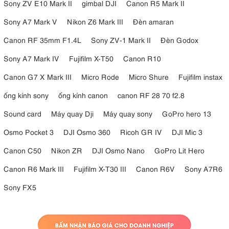
Sony ZV E10 Mark II
gimbal DJI
Canon R5 Mark II
Sony A7 Mark V
Nikon Z6 Mark III
Đèn amaran
Canon RF 35mm F1.4L
Sony ZV-1 Mark II
Đèn Godox
Sony A7 Mark IV
Fujifilm X-T50
Canon R10
Canon G7 X Mark III
Micro Rode
Micro Shure
Fujifilm instax
ống kính sony
ống kính canon
canon RF 28 70 f2.8
Sound card
Máy quay Dji
Máy quay sony
GoPro hero 13
Osmo Pocket 3
DJI Osmo 360
Ricoh GR IV
DJI Mic 3
Canon C50
Nikon ZR
DJI Osmo Nano
GoPro Lit Hero
Canon R6 Mark III
Fujifilm X-T30 III
Canon R6V
Sony A7R6
Sony FX5