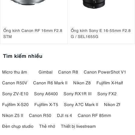
Ống kính Canon RF 16mm F2.8
Ống kính Sony E 16-55mm F2.8
STM
G / SEL1655G
Tìm kiếm nhiều
Micro thu âm
Gimbal
Canon R8
Canon PowerShot V1
Canon R50V
Canon R6 Mark II
Nikon Z8
Fujifilm X-Half
Sony ZV-E10
Sony A6400
Sony RX1R III
Sony FX2
Fujifilm X-S20
Fujifilm X-T5
Sony A7C Mark II
Nikon Zf
Nikon Z5 II
Canon R50
DJI rs 4
Canon RF 85mm
Đèn chụp studio
Thẻ nhớ
Thiết bị livestream