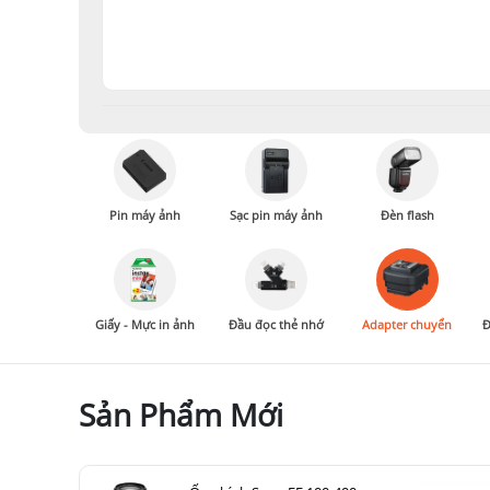
Pin máy ảnh
Sạc pin máy ảnh
Đèn flash
Giấy - Mực in ảnh
Đầu đọc thẻ nhớ
Adapter chuyển
Đ
Sản Phẩm Mới