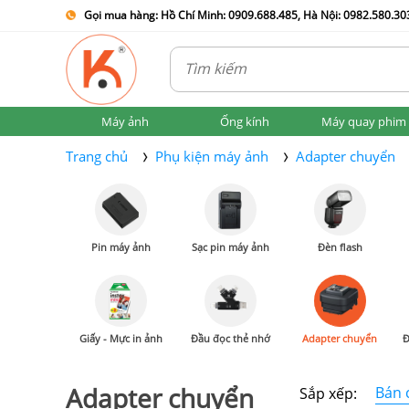
Gọi mua hàng: Hồ Chí Minh: 0909.688.485, Hà Nội: 0982.580.303
Máy ảnh
Ống kính
Máy quay phim
Trang chủ
Phụ kiện máy ảnh
Adapter chuyển
Pin máy ảnh
Sạc pin máy ảnh
Đèn flash
Giấy - Mực in ảnh
Đầu đọc thẻ nhớ
Adapter chuyển
Đ
Adapter chuyển
Bán 
Sắp xếp: