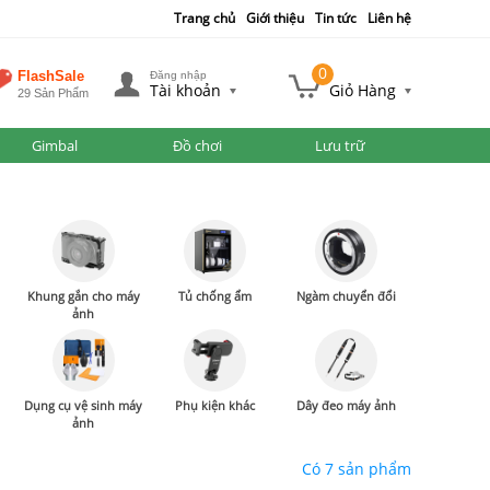
Trang chủ
Giới thiệu
Tin tức
Liên hệ
0
FlashSale
Đăng nhập
Tài khoản
Giỏ Hàng
29 Sản Phẩm
Gimbal
Đồ chơi
Lưu trữ
Khung gắn cho máy
Tủ chống ẩm
Ngàm chuyển đổi
ảnh
Dụng cụ vệ sinh máy
Phụ kiện khác
Dây đeo máy ảnh
ảnh
Có 7 sản phẩm