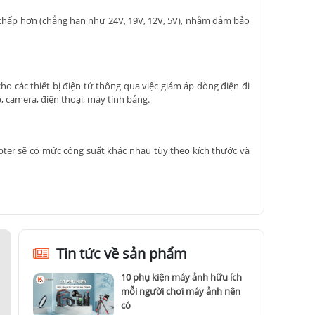
áp thấp hơn (chẳng hạn như 24V, 19V, 12V, 5V), nhằm đảm bảo
o các thiết bị điện tử thông qua việc giảm áp dòng điện đi
p, camera, điện thoại, máy tính bảng.
apter sẽ có mức công suất khác nhau tùy theo kích thước và
g.
g sẽ nhận sóng từ modem, router giúp máy hoạt động ổn định
Tin tức về sản phẩm
ợ chuyển đổi dòng điện cho các thiết bị điện tử của bạn. Nếu
10 phụ kiện máy ảnh hữu ích
mỗi người chơi máy ảnh nên
có