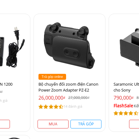
Trả góp online
N 1200
Bộ chuyển đổi zoom điện Canon
Saramonic Ul
Power Zoom Adapter PZ-E2
cho Sony
0
đ
26,000,000
790,000
27,000,000
8
đ
đ
đ
h giá
FlashSale
Kế
14 đánh giá
MUA
TRẢ GÓP