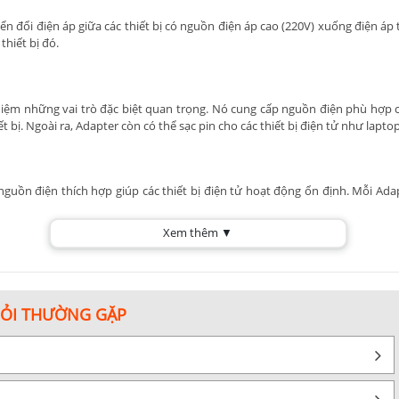
uyển đổi điện áp giữa các thiết bị có nguồn điện áp cao (220V) xuống điện 
hiết bị đó.
ệm những vai trò đặc biệt quan trọng. Nó cung cấp nguồn điện phù hợp ch
bị. Ngoài ra, Adapter còn có thể sạc pin cho các thiết bị điện tử như lapto
nguồn điện thích hợp giúp các thiết bị điện tử hoạt động ổn định. Mỗi Ad
Xem thêm ▼
 để chuyển đổi thẻ nhớ và có thể sử dụng kèm với một đầu đọc thẻ nhớ riên
hư cổng cắm USB, có thể kết nối với máy tính qua đường USB dễ dàng. Chún
 liệu nhưng được tích hợp thêm chức năng Bluetooth.
HỎI THƯỜNG GẶP
g thể thiếu trong các thiết bị điện. Đây sẽ là một công cụ trung gian hỗ tr
tư vấn chi tiết nhé!