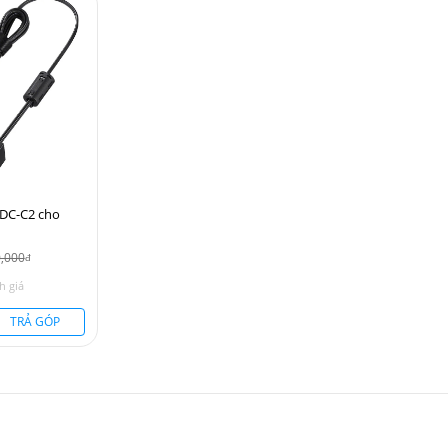
 DC-C2 cho
0,000
đ
h giá
TRẢ GÓP