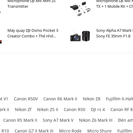
Microphone DJI Mic Mini 2S
Microphone DJI Mic M
Transmitter
TX + 1 Mobile RX + C
Case )
Máy quay DJI Osmo Pocket 3
Sony Alpha A7 Mark 
Creator Combo + Thẻ nhớ
Sony FE 35mm F1.8
MicroSDXC Sandisk Extreme
Pro 128GB 200MB/90MB/s
t V1
Canon R50V
Canon R6 Mark II
Nikon Z8
Fujifilm X-Hal
rk II
Nikon Zf
Nikon Z5 II
Canon R50
DJI rs 4
Canon RF 
Canon R5 Mark II
Sony A7 Mark V
Nikon Z6 Mark III
Đèn am
 R10
Canon G7 X Mark III
Micro Rode
Micro Shure
Fujifilm