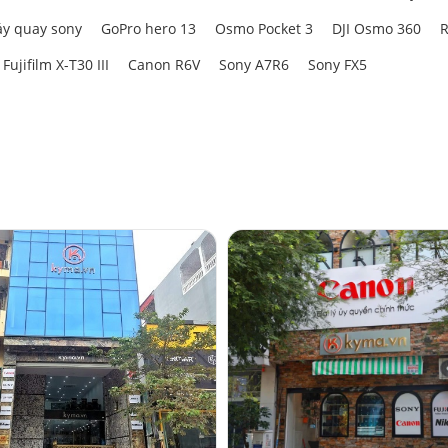
y quay sony
GoPro hero 13
Osmo Pocket 3
DJI Osmo 360
R
Fujifilm X-T30 III
Canon R6V
Sony A7R6
Sony FX5