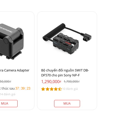
tra Camera Adapter
Bộ chuyển đổi nguồn SWIT DB-
DF570 cho pin Sony NP-F
1,290,000
50,000
1,700,000
đ
đ
đ
t thúc sau
37
:
39
:
23
10 đánh giá
14 đánh giá
MUA
MUA