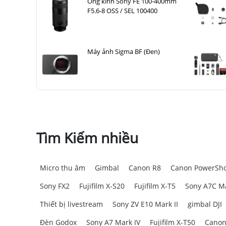
Ống kính Sony FE 100-400mm
F5.6-8 OSS / SEL 100400
Máy ảnh Sigma BF (Đen)
Tìm Kiếm nhiều
Micro thu âm
Gimbal
Canon R8
Canon PowerSho
Sony FX2
Fujifilm X-S20
Fujifilm X-T5
Sony A7C Ma
Thiết bị livestream
Sony ZV E10 Mark II
gimbal DJI
Đèn Godox
Sony A7 Mark IV
Fujifilm X-T50
Canon