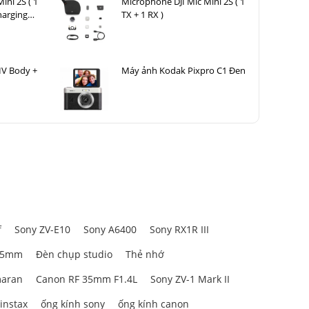
ini 2S ( 1
Microphone DJI Mic Mini 2S ( 1
harging
TX + 1 RX )
IV Body +
Máy ảnh Kodak Pixpro C1 Đen
f
Sony ZV-E10
Sony A6400
Sony RX1R III
85mm
Đèn chụp studio
Thẻ nhớ
aran
Canon RF 35mm F1.4L
Sony ZV-1 Mark II
 instax
ống kính sony
ống kính canon