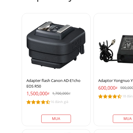
Adapter flash Canon AD-E1cho
Adaptor Yongnuo Y
EOS R50
600,000
900,00
đ
1,500,000
1,700,000
đ
đ
18 đán
16 đánh giá
MUA
MUA