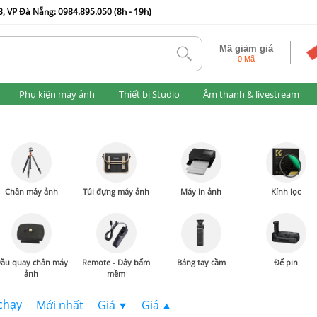
, VP Đà Nẵng: 0984.895.050 (8h - 19h)
Mã giảm giá
tlk
0 Mã
Phụ kiện máy ảnh
Thiết bị Studio
Âm thanh & livestream
Chân máy ảnh
Túi đựng máy ảnh
Máy in ảnh
Kính lọc
ầu quay chân máy
Remote - Dây bấm
Báng tay cầm
Đế pin
ảnh
mềm
chạy
Mới nhất
Giá
Giá