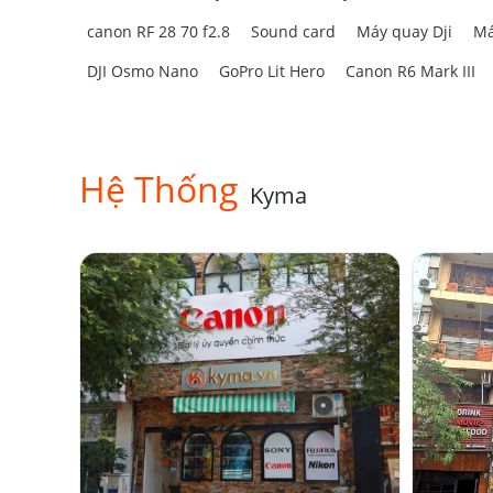
canon RF 28 70 f2.8
Sound card
Máy quay Dji
Má
DJI Osmo Nano
GoPro Lit Hero
Canon R6 Mark III
Hệ Thống
Kyma