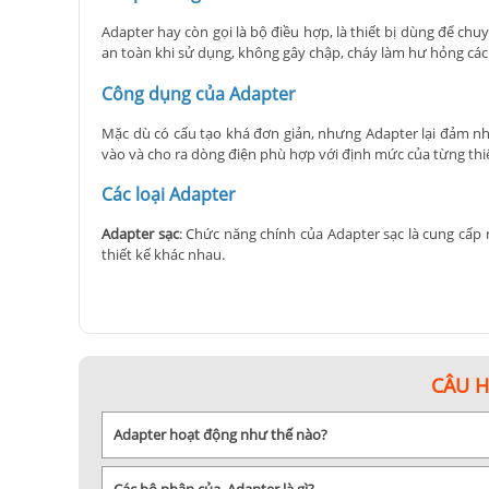
Adapter hay còn gọi là bộ điều hợp, là thiết bị dùng để ch
an toàn khi sử dụng, không gây chập, cháy làm hư hỏng các t
Công dụng của Adapter
Mặc dù có cấu tạo khá đơn giản, nhưng Adapter lại đảm nhi
vào và cho ra dòng điện phù hợp với định mức của từng thiết 
Các loại Adapter
Adapter sạc
: Chức năng chính của Adapter sạc là cung cấp 
thiết kế khác nhau.
Adapter thẻ nhớ
: Đây là một thiết bị thường được sử dụng
USB Adapter
: Là một thiết bị điện tử có cấu tạo giống n
hơn, không giật lag hay bị chập chờn gây khó chịu.
Bluetooth Adapter
: Có hình dánh như chiếc USB lưu trữ dữ
CÂU 
Tóm lại, Adapter là một thiết bị quan trọng và gần như khôn
Adapter hoạt động như thế nào?
bạn có bất kì thắc mắc nào, hãy liên hệ với Kyma.vn để được 