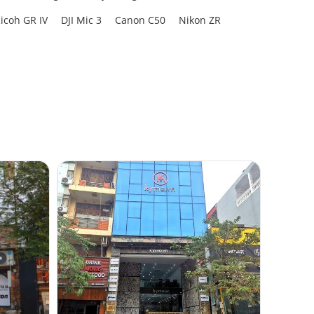
icoh GR IV
DJI Mic 3
Canon C50
Nikon ZR