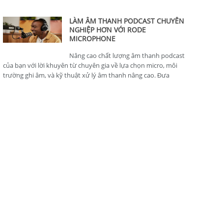
thông minh, hoàn hảo cho nhà sản xuất nội dung.
LÀM ÂM THANH PODCAST CHUYÊN
NGHIỆP HƠN VỚI RODE
MICROPHONE
Nâng cao chất lượng âm thanh podcast
của bạn với lời khuyên từ chuyên gia về lựa chọn micro, môi
trường ghi âm, và kỹ thuật xử lý âm thanh nâng cao. Đưa
podcast của bạn lên tiêu chuẩn chuyên nghiệp.