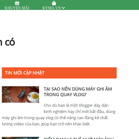
KHUYẾN MÃI
KYMA.VN
n có
TIN MỚI CẬP NHẬT
TẠI SAO NÊN DÙNG MÁY GHI ÂM
TRONG QUAY VLOG?
Cho dù bạn là một Vlogger dày dặn
kinh nghiệm hay chỉ mới bắt đầu, dùng
máy ghi âm trong quay vlog có thể nâng cao đáng kể chất
lượng video của bạn, giúp bạn trở nên khác biệt.