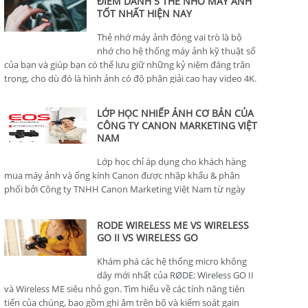
ĐIỂM DANH 5 THẺ NHỚ MÁY ẢNH
TỐT NHẤT HIỆN NAY
Thẻ nhớ máy ảnh đóng vai trò là bộ
nhớ cho hệ thống máy ảnh kỹ thuật số
của bạn và giúp bạn có thể lưu giữ những kỷ niệm đáng trân
trọng, cho dù đó là hình ảnh có độ phân giải cao hay video 4K.
LỚP HỌC NHIẾP ẢNH CƠ BẢN CỦA
CÔNG TY CANON MARKETING VIỆT
NAM
Lớp học chỉ áp dụng cho khách hàng
mua máy ảnh và ống kính Canon được nhập khẩu & phân
phối bởi Công ty TNHH Canon Marketing Việt Nam từ ngày
01/01/2024.
RODE WIRELESS ME VS WIRELESS
GO II VS WIRELESS GO
Khám phá các hệ thống micro không
dây mới nhất của RØDE: Wireless GO II
và Wireless ME siêu nhỏ gọn. Tìm hiểu về các tính năng tiên
tiến của chúng, bao gồm ghi âm trên bộ và kiểm soát gain