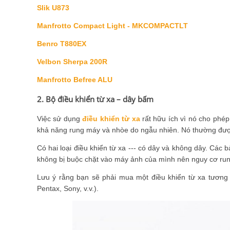
Slik U873
Manfrotto Compact Light - MKCOMPACTLT
Benro T880EX
Velbon Sherpa 200R
Manfrotto Befree ALU
2. Bộ điều khiển từ xa – dây bấm
Việc sử dụng
điều khiển từ xa
rất hữu ích vì nó cho phé
khả năng rung máy và nhòe do ngẫu nhiên. Nó thường đượ
Có hai loại điều khiển từ xa --- có dây và không dây. Các 
không bị buộc chặt vào máy ảnh của mình nên nguy cơ run
Lưu ý rằng bạn sẽ phải mua một điều khiển từ xa tương 
Pentax, Sony, v.v.).