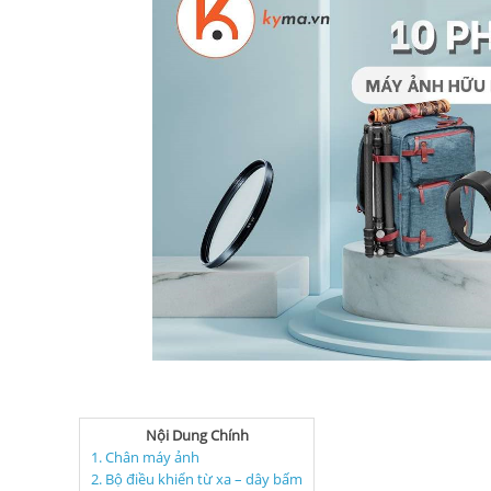
Nội Dung Chính
1. Chân máy ảnh
2. Bộ điều khiển từ xa – dây bấm