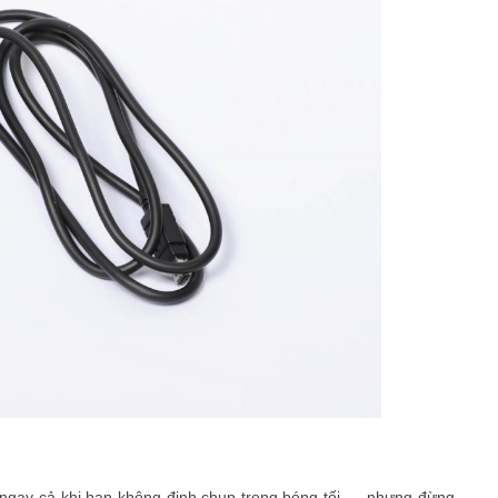
, ngay cả khi bạn không định chụp trong bóng tối --- nhưng đừng