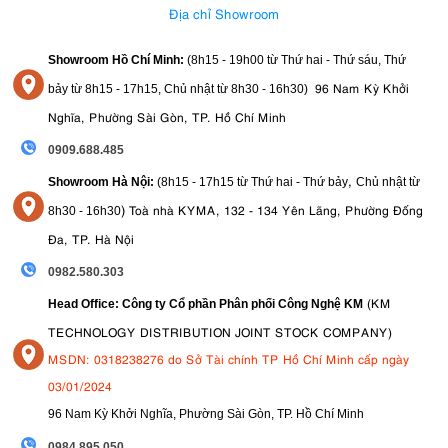
Địa chỉ Showroom
Showroom Hồ Chí Minh:
(8h15 - 19h00 từ
Thứ hai - Thứ sáu, Thứ
96 Nam Kỳ Khởi
bảy từ
8h15 - 17h15,
Chủ nhật từ 8
h30 - 16h30
)
Nghĩa, Phường Sài Gòn, TP. Hồ Chí Minh
0909.688.485
,
Showroom Hà Nội:
(8h15 - 17h15 từ Thứ hai - Thứ bảy
Chủ nhật từ
)
Toà nhà KYMA, 132 - 134 Yên Lãng, Phường Đống
8
h30 - 16h30
Đa, TP. Hà Nội
0982.580.303
(KM
Head Office: Công ty Cổ phần Phân phối Công Nghệ KM
TECHNOLOGY DISTRIBUTION JOINT STOCK COMPANY)
MSDN: 0318238276 do Sở Tài chính TP Hồ Chí Minh cấp ngày
03/01/2024
96 Nam Kỳ Khởi Nghĩa, Phường Sài Gòn, TP. Hồ Chí Minh
09
84.895.050