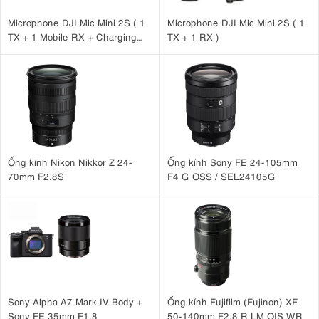
Microphone DJI Mic Mini 2S ( 1
Microphone DJI Mic Mini 2S ( 1
TX + 1 Mobile RX + Charging
TX + 1 RX )
Case )
Ống kính Nikon Nikkor Z 24-
Ống kính Sony FE 24-105mm
70mm F2.8S
F4 G OSS / SEL24105G
Sony Alpha A7 Mark IV Body +
Ống kính Fujifilm (Fujinon) XF
Sony FE 35mm F1.8
50-140mm F2.8 R LM OIS WR