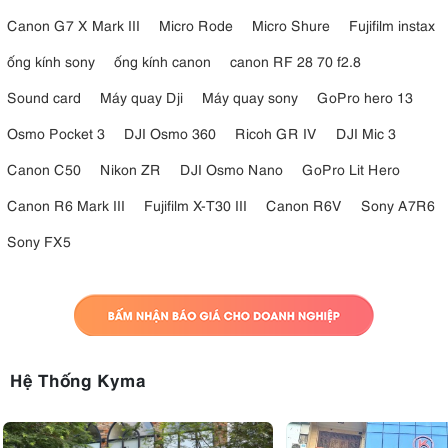
Canon G7 X Mark III
Micro Rode
Micro Shure
Fujifilm instax
ống kính sony
ống kính canon
canon RF 28 70 f2.8
Sound card
Máy quay Dji
Máy quay sony
GoPro hero 13
Osmo Pocket 3
DJI Osmo 360
Ricoh GR IV
DJI Mic 3
Canon C50
Nikon ZR
DJI Osmo Nano
GoPro Lit Hero
Canon R6 Mark III
Fujifilm X-T30 III
Canon R6V
Sony A7R6
Sony FX5
Hệ Thống Kyma