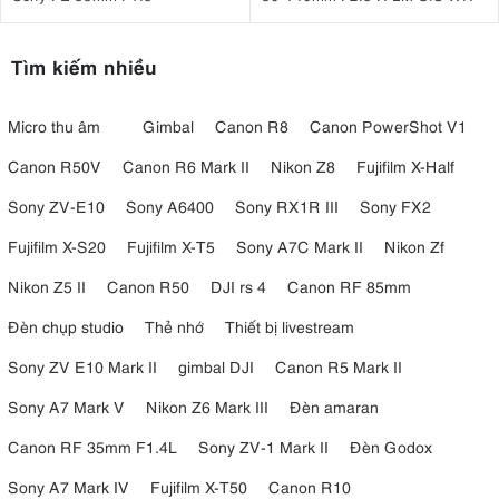
Tìm kiếm nhiều
Micro thu âm
Gimbal
Canon R8
Canon PowerShot V1
Canon R50V
Canon R6 Mark II
Nikon Z8
Fujifilm X-Half
Sony ZV-E10
Sony A6400
Sony RX1R III
Sony FX2
Fujifilm X-S20
Fujifilm X-T5
Sony A7C Mark II
Nikon Zf
Nikon Z5 II
Canon R50
DJI rs 4
Canon RF 85mm
Đèn chụp studio
Thẻ nhớ
Thiết bị livestream
Sony ZV E10 Mark II
gimbal DJI
Canon R5 Mark II
Sony A7 Mark V
Nikon Z6 Mark III
Đèn amaran
Canon RF 35mm F1.4L
Sony ZV-1 Mark II
Đèn Godox
Sony A7 Mark IV
Fujifilm X-T50
Canon R10