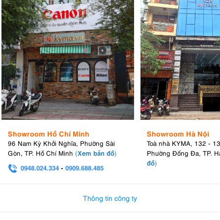
Showroom Hồ Chí Minh
Showroom Hà Nội
96 Nam Kỳ Khởi Nghĩa, Phường Sài
Toà nhà KYMA, 132 - 1
Xem bản đồ
Gòn, TP. Hồ Chí Minh
(
)
Phường Đống Đa, TP. H
đồ
)
0948.024.334
-
0909.688.485
0982.580.303
-
0938
Thông tin công ty