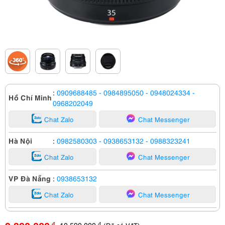
:
0909688485
- 0984895050
- 0948024334
-
Hồ Chí Minh
0968202049
Chat Zalo
Chat Messenger
Hà Nội
:
0982580303
- 0938653132
- 0988323241
Chat Zalo
Chat Messenger
VP Đà Nẵng
:
0938653132
Chat Zalo
Chat Messenger
10,590,000
đ
đ