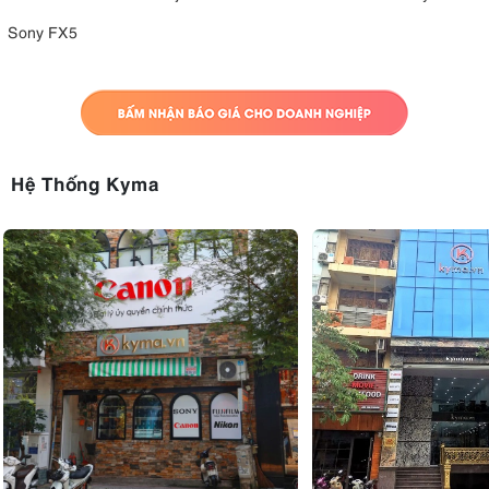
Kích thước nhỏ
Sony FX5
Hoạt động nhanh và im lặng
Lựa chọn vòng khẩu độ thuận tiện
Chống chịu thời tiết
Nhược điểm:
Bỏ qua tính năng ổn định quang học
Hệ Thống Kyma
5. Fujifilm XF 35mm F2 R WR lý tưởng cho
Chụp ảnh chân dung
: Mặc dù khẩu độ f/2 không phải là
nhanh nhất, nhưng nó vẫn đủ rộng để tạo ra hiệu ứng bokeh
đẹp mắt, giúp làm nổi bật chủ thể. Tiêu cự 35mm (tương
đương 53mm) mang lại góc nhìn tự nhiên, không làm méo
mó khuôn mặt, rất phù hợp cho chân dung đời thường hoặc
chân dung môi trường.
Chụp ảnh tĩnh vật
: Độ sắc nét và khả năng kiểm soát độ
sâu trường ảnh tốt của ống kính này giúp bạn có thể tập
trung vào chi tiết và kết cấu của tĩnh vật, tạo ra những bức
ảnh nghệ thuật và ấn tượng.