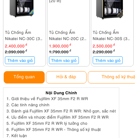
Tủ Chống Ẩm
Tủ Chống Ẩm
Tủ Chống Ẩm
Nikatei NC-30C (30
Nikatei NC-20C (20
Nikatei NC-30S (30
lít)
lít)
lít)
2,400,000
đ
1,900,000
đ
2,500,000
đ
2,090,000
đ
1,790,000
đ
2,290,000
đ
Thêm vào giỏ
Thêm vào giỏ
Thêm vào giỏ
Tổng quan
Hỏi & đáp
Thông số kỹ thuật
Nội Dung Chính
1.
Giới thiệu về Fujifilm XF 35mm F2 R WR
2.
Các tính năng chính
3.
Đánh giá Fujifilm XF 35mm F2 R WR: Nhỏ gọn, sắc nét
4.
Ưu điểm và nhược điểm Fujifilm XF 35mm F2 R WR
5.
Fujifilm XF 35mm F2 R WR lý tưởng cho
6.
Fujifilm XF 35mm F2 R WR - Thông số kỹ thuật
7.
Kết luận