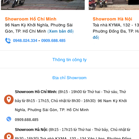
Chụp ảnh đường phố
: Kích thước nhỏ gọn, khả năng lấy
nét nhanh và yên tĩnh, cùng với góc nhìn tự nhiên, biến nó
Showroom Hồ Chí Minh
Showroom Hà Nội
thành một ống kính hoàn hảo cho thể loại này.
96 Nam Kỳ Khởi Nghĩa, Phường Sài
Toà nhà KYMA, 132 - 1
Chụp ảnh du lịch
: Nhờ sự kết hợp giữa kích thước nhỏ,
Xem bản đồ
Gòn, TP. Hồ Chí Minh
(
)
Phường Đống Đa, TP. H
trọng lượng nhẹ, khả năng chống chịu thời tiết và chất lượng
đồ
)
0948.024.334
-
0909.688.485
hình ảnh xuất sắc, XF 35mm f/2 R WR là một người bạn
0982.580.303
-
0938
đồng hành tuyệt vời cho mọi chuyến đi.
Thông tin công ty
6. Fujifilm XF 35mm F2 R WR - Thông số kỹ
thuật
Địa chỉ Showroom
- Độ dài tiêu cự: 35mm (Tương đương 35mm: 53mm)
Showroom Hồ Chí Minh:
(8h15 - 19h00 từ
Thứ hai - Thứ sáu, Thứ
- Khẩu độ tối đa: f/2.0
96 Nam Kỳ Khởi
bảy từ
8h15 - 17h15,
Chủ nhật từ 8
h30 - 16h30
)
- Khẩu độ tối thiểu: f/16
Nghĩa, Phường Sài Gòn, TP. Hồ Chí Minh
- Cấu trúc ống kính: 9 thấu kính chia thành 6 nhóm (bao gồm 2
0909.688.485
thành phần phi cầu)
,
Showroom Hà Nội:
(8h15 - 17h15 từ Thứ hai - Thứ bảy
Chủ nhật từ
- Khoảng cách lấy nét tối thiểu: 35cm
)
Toà nhà KYMA, 132 - 134 Yên Lãng, Phường Đống
8
h30 - 16h30