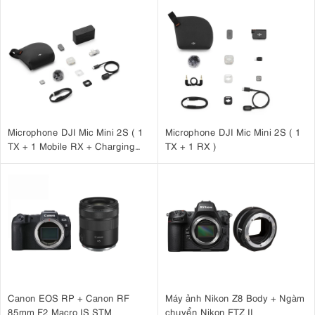
Microphone DJI Mic Mini 2S ( 1
Microphone DJI Mic Mini 2S ( 1
TX + 1 Mobile RX + Charging
TX + 1 RX )
Case )
3.4. Hiệu suất ánh sáng yếu đặc biệt
Với khẩu độ tối đa F2, ống kính Fujifilm này hoạt động cực kỳ tốt
trong điều kiện thiếu sáng. Điều này có nghĩa là bạn có thể dễ
dàng chụp được những bức ảnh đẹp, đủ sáng – mà không cần đèn
Canon EOS RP + Canon RF
Máy ảnh Nikon Z8 Body + Ngàm
flash – và chụp ở tốc độ màn trập nhanh hơn.
85mm F2 Macro IS STM
chuyển Nikon FTZ II