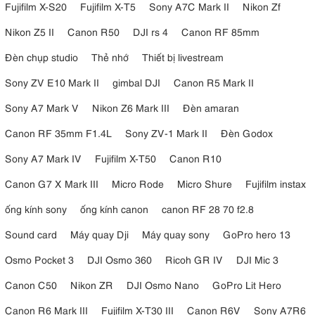
Fujifilm X-S20
Fujifilm X-T5
Sony A7C Mark II
Nikon Zf
Nikon Z5 II
Canon R50
DJI rs 4
Canon RF 85mm
3.6. Chống chịu thời tiết
Đèn chụp studio
Thẻ nhớ
Thiết bị livestream
Được thiết kế để có độ bền cao, Fujifilm XF 35mm f/2 R WR được
Sony ZV E10 Mark II
gimbal DJI
Canon R5 Mark II
chế tạo với thiết kế chống chịu thời tiết (WR), giúp ống kính chống
bụi, hơi ẩm và nhiệt độ lạnh xuống tới -10°C (14°F). Điều này khiến
Sony A7 Mark V
Nikon Z6 Mark III
Đèn amaran
ống kính
trở thành lựa chọn tuyệt vời cho các nhiếp ảnh gia làm
việc trong điều kiện ngoài trời khó lường, từ môi trường đô thị đến
Canon RF 35mm F1.4L
Sony ZV-1 Mark II
Đèn Godox
phong cảnh gồ ghề. Cấu trúc nòng hoàn toàn bằng kim loại không
Sony A7 Mark IV
Fujifilm X-T50
Canon R10
chỉ tăng cường độ bền mà còn mang lại cảm giác cao cấp, đảm
bảo cầm nắm thoải mái và an toàn.
Canon G7 X Mark III
Micro Rode
Micro Shure
Fujifilm instax
4. Ưu điểm và nhược điểm Fujifilm XF
ống kính sony
ống kính canon
canon RF 28 70 f2.8
35mm F2 R WR
Sound card
Máy quay Dji
Máy quay sony
GoPro hero 13
Osmo Pocket 3
DJI Osmo 360
Ricoh GR IV
DJI Mic 3
Ưu điểm:
Canon C50
Nikon ZR
DJI Osmo Nano
GoPro Lit Hero
Độ sắc nét tuyệt vời
Hiệu ứng bokeh tốt
Canon R6 Mark III
Fujifilm X-T30 III
Canon R6V
Sony A7R6