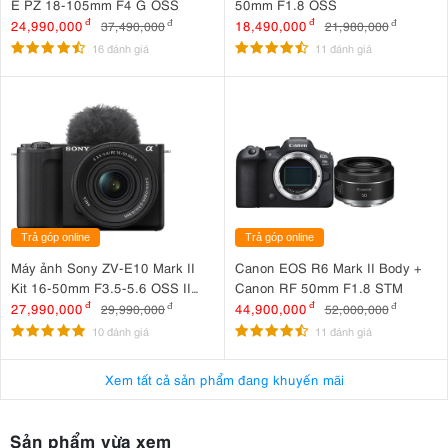
E PZ 18-105mm F4 G OSS
50mm F1.8 OSS
3.1. Hiệu suất quang học vượt trội
24,990,000
đ
18,490,000
đ
37,490,000
đ
21,980,000
đ
16 đánh giá
11 đánh giá
Được thiết kế để có độ chính xác cao, Fujifilm XF 35mm f/2 R WR
có cấu trúc quang học tiên tiến với chín thấu kính chia thành sáu
nhóm, bao gồm hai thấu kính phi cầu để giảm quang sai màu và
méo hình. Điều này tạo ra hình ảnh sắc nét với khả năng tái tạo
màu sắc chính xác và độ tương phản ấn tượng.
Trả góp online
Trả góp online
Máy ảnh Sony ZV-E10 Mark II
Canon EOS R6 Mark II Body +
Kit 16-50mm F3.5-5.6 OSS II
Canon RF 50mm F1.8 STM
Đen
27,990,000
đ
44,900,000
đ
29,990,000
đ
52,000,000
đ
10 đánh giá
11 đánh giá
Xem tất cả sản phẩm đang khuyến mãi
Sản phẩm vừa xem