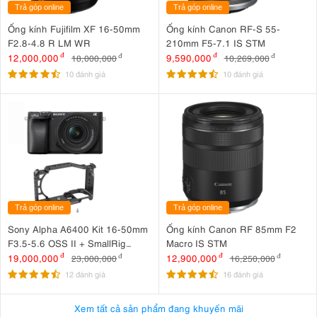
Trả góp online
Trả góp online
Đèn
được trang bị màn hình LCD trực quan ở mặt sau, hiển thị đầy
Ống kính Fujifilm XF 16-50mm
Ống kính Canon RF-S 55-
đủ các thông số hoạt động. Hệ thống núm xoay và nút điều khiển vật
F2.8-4.8 R LM WR
210mm F5-7.1 IS STM
lý giúp người dùng nhanh chóng thay đổi chế độ và tinh chỉnh ánh
12,000,000
đ
9,590,000
đ
18,000,000
đ
10,269,000
đ
sáng một cách chính xác.
10 đánh giá
10 đánh giá
Ngoài ra, giá đỡ xoay tích hợp cùng nhiều ren chuẩn 1/4"-20 cho
phép gắn đèn lên máy ảnh, tripod, gimbal hoặc các phụ kiện hỗ trợ
khác một cách linh hoạt.
Trả góp online
Trả góp online
Sony Alpha A6400 Kit 16-50mm
Ống kính Canon RF 85mm F2
F3.5-5.6 OSS II + SmallRig
Macro IS STM
Cage for Sony A6500, A6400,
19,000,000
đ
12,900,000
đ
23,000,000
đ
16,250,000
đ
A6300, A6100 CCS2310C
12 đánh giá
16 đánh giá
Xem tất cả sản phẩm đang khuyến mãi