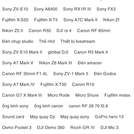
Fire
Fireworks
Sony ZV-E10
Sony A6400
Sony RX1R III
Sony FX2
Cop Car
Fire Engine
Fujifilm X-S20
Fujifilm X-T5
Sony A7C Mark II
Nikon Zf
Ambulance
Nikon Z5 II
Canon R50
DJI rs 4
Canon RF 85mm
Music
SOS
Đèn chụp studio
Thẻ nhớ
Thiết bị livestream
Light Burst
Sony ZV E10 Mark II
gimbal DJI
Canon R5 Mark II
Các hiệu ứng này giúp mô phỏng nhiều tình huống ánh sáng thực tế,
mang đến chiều sâu và cảm xúc cho khung hình.
Sony A7 Mark V
Nikon Z6 Mark III
Đèn amaran
6. Music Mode – Đồng bộ ánh sáng theo âm
Canon RF 35mm F1.4L
Sony ZV-1 Mark II
Đèn Godox
nhạc
Sony A7 Mark IV
Fujifilm X-T50
Canon R10
Godox M1 còn sở hữu chế độ Music Mode độc đáo. Trong chế độ
Canon G7 X Mark III
Micro Rode
Micro Shure
Fujifilm instax
này, đèn sẽ thay đổi màu sắc và cường độ ánh sáng theo nhịp điệu
âm thanh xung quanh.
ống kính sony
ống kính canon
canon RF 28 70 f2.8
Tính năng này đặc biệt hữu ích khi quay video TikTok, livestream, sản
Sound card
Máy quay Dji
Máy quay sony
GoPro hero 13
xuất MV hoặc tổ chức các sự kiện giải trí cần hiệu ứng ánh sáng sinh
động.
Osmo Pocket 3
DJI Osmo 360
Ricoh GR IV
DJI Mic 3