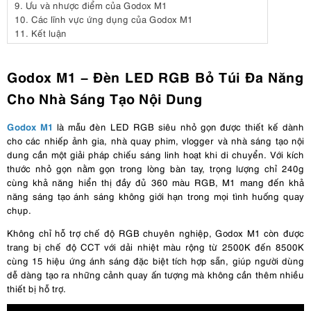
9.
Ưu và nhược điểm của Godox M1
10.
Các lĩnh vực ứng dụng của Godox M1
11.
Kết luận
Godox M1 – Đèn LED RGB Bỏ Túi Đa Năng
Cho Nhà Sáng Tạo Nội Dung
Godox M1
là mẫu đèn LED RGB siêu nhỏ gọn được thiết kế dành
cho các nhiếp ảnh gia, nhà quay phim, vlogger và nhà sáng tạo nội
dung cần một giải pháp chiếu sáng linh hoạt khi di chuyển. Với kích
thước nhỏ gọn nằm gọn trong lòng bàn tay, trọng lượng chỉ 240g
cùng khả năng hiển thị đầy đủ 360 màu RGB, M1 mang đến khả
năng sáng tạo ánh sáng không giới hạn trong mọi tình huống quay
chụp.
Không chỉ hỗ trợ chế độ RGB chuyên nghiệp, Godox M1 còn được
trang bị chế độ CCT với dải nhiệt màu rộng từ 2500K đến 8500K
cùng 15 hiệu ứng ánh sáng đặc biệt tích hợp sẵn, giúp người dùng
dễ dàng tạo ra những cảnh quay ấn tượng mà không cần thêm nhiều
thiết bị hỗ trợ.