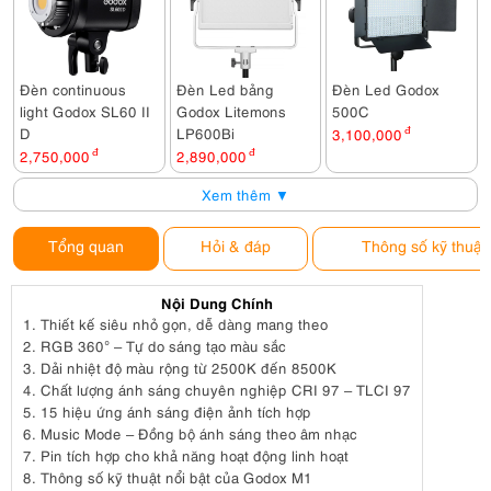
Đèn continuous
Đèn Led bảng
Đèn Led Godox
light Godox SL60 II
Godox Litemons
500C
D
LP600Bi
3,100,000
đ
2,750,000
đ
2,890,000
đ
Xem thêm ▼
Tổng quan
Hỏi & đáp
Thông số kỹ thuật
Nội Dung Chính
1.
Thiết kế siêu nhỏ gọn, dễ dàng mang theo
2.
RGB 360° – Tự do sáng tạo màu sắc
3.
Dải nhiệt độ màu rộng từ 2500K đến 8500K
4.
Chất lượng ánh sáng chuyên nghiệp CRI 97 – TLCI 97
5.
15 hiệu ứng ánh sáng điện ảnh tích hợp
6.
Music Mode – Đồng bộ ánh sáng theo âm nhạc
7.
Pin tích hợp cho khả năng hoạt động linh hoạt
8.
Thông số kỹ thuật nổi bật của Godox M1