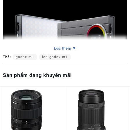
Đọc thêm ▼
Thẻ:
godox m1
led godox m1
Sản phẩm đang khuyến mãi
1. Thiết kế siêu nhỏ gọn, dễ dàng mang
theo
Godox M1 được thiết kế theo phong cách tối giản với kích thước nhỏ
gọn, trọng lượng nhẹ, dễ dàng bỏ túi hoặc mang theo trong balo thiết
bị. Điều này giúp người dùng có thể sử dụng đèn ở bất kỳ đâu, từ
studio chuyên nghiệp đến những buổi quay ngoại cảnh hoặc sáng
tạo nội dung di động.