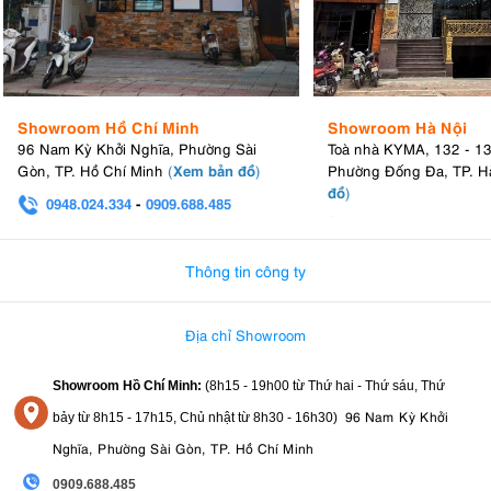
Showroom Hồ Chí Minh
Showroom Hà Nội
96 Nam Kỳ Khởi Nghĩa, Phường Sài
Toà nhà KYMA, 132 - 1
8. Thông số kỹ thuật nổi bật của Godox M1
Xem bản đồ
Gòn, TP. Hồ Chí Minh
(
)
Phường Đống Đa, TP. H
đồ
)
0948.024.334
-
0909.688.485
Công suất:
13W
0982.580.303
-
0938
Nhiệt độ màu:
2500K – 8500K
Chế độ màu:
RGB, Daylight, Tungsten
Thông tin công ty
Dải màu RGB:
360° màu sắc đầy đủ
Độ sáng:
Điều chỉnh từ 0 – 100%
Độ rọi tối đa:
1700 Lux tại khoảng cách 1m
Địa chỉ Showroom
Chỉ số CRI:
97
Chỉ số TLCI:
97
Showroom Hồ Chí Minh:
(8h15 - 19h00 từ
Thứ hai - Thứ sáu, Thứ
Hiệu ứng ánh sáng:
15 hiệu ứng đặc biệt với 40 preset
Music Mode:
Đồng bộ ánh sáng theo âm thanh và nhịp nhạc
96 Nam Kỳ Khởi
bảy từ
8h15 - 17h15,
Chủ nhật từ 8
h30 - 16h30
)
Pin tích hợp:
Lithium-ion 2410mAh
Nghĩa, Phường Sài Gòn, TP. Hồ Chí Minh
Thời gian hoạt động:
Khoảng 150 phút ở công suất tối đa
Cổng sạc:
USB Type-C (5V/2A)
0909.688.485