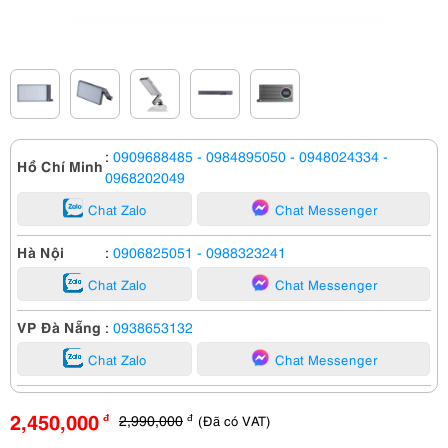
:
0909688485
- 0984895050
- 0948024334
-
Hồ Chí Minh
0968202049
Chat Zalo
Chat Messenger
Hà Nội
:
0906825051
- 0988323241
Chat Zalo
Chat Messenger
VP Đà Nẵng
:
0938653132
Chat Zalo
Chat Messenger
2,450,000
2,990,000
(Đã có VAT)
đ
đ