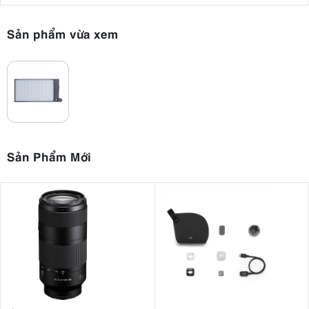
Sản phẩm vừa xem
2. RGB 360° – Tự do sáng tạo màu sắc
Một trong những điểm nổi bật nhất của Godox M1 là khả năng tái tạo
đầy đủ 360 màu RGB. Người dùng có thể điều chỉnh:
Hue (H): 0 – 360°
Saturation (S): 0 – 100%
Brightness: 0 – 100%
Sản Phẩm Mới
Nhờ đó, M1 cho phép tạo ra hàng triệu sắc màu khác nhau để phục
vụ nhiều phong cách hình ảnh từ hiện đại, điện ảnh cho đến nghệ
thuật. Đây là công cụ lý tưởng để tạo điểm nhấn màu sắc cho video,
ảnh chân dung hoặc các nội dung mạng xã hội.
3. Dải nhiệt độ màu rộng từ 2500K đến
8500K
Bên cạnh RGB, Godox M1 còn hoạt động như một đèn LED bi-color
chuyên nghiệp với dải nhiệt màu rộng từ 2500K đến 8500K. Người