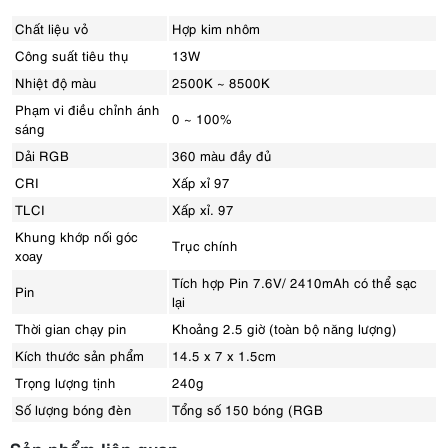
Chất liệu vỏ
Hợp kim nhôm
Công suất tiêu thụ
13W
Nhiệt độ màu
2500K ~ 8500K
Phạm vi điều chỉnh ánh
0 ~ 100%
sáng
Dải RGB
360 màu đầy đủ
CRI
Xấp xỉ 97
TLCI
Xấp xỉ. 97
Khung khớp nối góc
Trục chính
xoay
Tích hợp Pin 7.6V/ 2410mAh có thể sạc
Pin
lại
Thời gian chạy pin
Khoảng 2.5 giờ (toàn bộ năng lượng)
Kích thước sản phẩm
14.5 x 7 x 1.5cm
Trọng lượng tịnh
240g
Số lượng bóng đèn
Tổng số 150 bóng (RGB