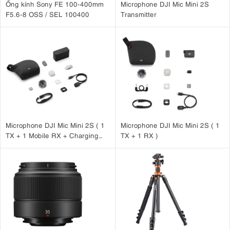
Ống kính Sony FE 100-400mm
Microphone DJI Mic Mini 2S
dùng có thể chuyển đổi linh hoạt giữa ánh sáng vàng ấm và ánh sáng
F5.6-8 OSS / SEL 100400
Transmitter
trắng lạnh, phù hợp với nhiều môi trường ánh sáng khác nhau.
Khả năng này giúp M1 dễ dàng hòa trộn với ánh sáng tự nhiên hoặc
hệ thống đèn sẵn có trong studio, đảm bảo sự đồng nhất về màu sắc
trong khung hình.
Microphone DJI Mic Mini 2S ( 1
Microphone DJI Mic Mini 2S ( 1
TX + 1 Mobile RX + Charging
TX + 1 RX )
Case )
4. Chất lượng ánh sáng chuyên nghiệp CRI
97 – TLCI 97