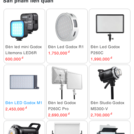
Sản phẩm liên quan
Đèn led mini Godox
Đèn Led Godox R1
Đèn Led Godox
Litemons LED6R
P260C
1,750,000
đ
600,000
đ
1,990,000
đ
Đèn LED Godox M1
Đèn led Godox
Đèn Studio Godox
P260C Pro
MS300-V
2,450,000
đ
2,690,000
đ
2,700,000
đ