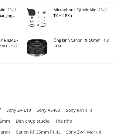
ini 2S ( 1
Microphone DJI Mic Mini 2S ( 1
harging
TX + 1 RX )
ờng studio.
ngay cả khi
ine ILME -
Ống kính Canon RF 50mm F1.8
 tình huống
mm F2.5 G
STM
f
Sony ZV-E10
Sony A6400
Sony RX1R III
85mm
Đèn chụp studio
Thẻ nhớ
aran
Canon RF 35mm F1.4L
Sony ZV-1 Mark II