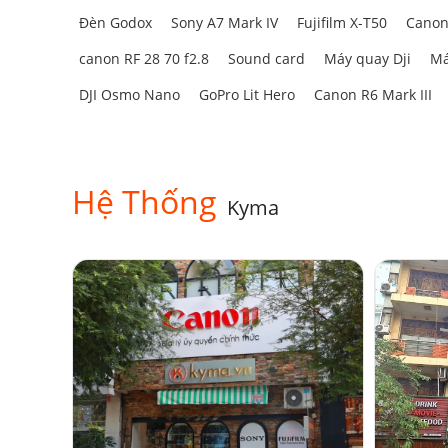
Đèn Godox
Sony A7 Mark IV
Fujifilm X-T50
Canon
canon RF 28 70 f2.8
Sound card
Máy quay Dji
Má
DJI Osmo Nano
GoPro Lit Hero
Canon R6 Mark III
Hệ Thống
Kyma