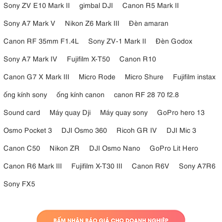
Sony ZV E10 Mark II
gimbal DJI
Canon R5 Mark II
Sony A7 Mark V
Nikon Z6 Mark III
Đèn amaran
Canon RF 35mm F1.4L
Sony ZV-1 Mark II
Đèn Godox
Sony A7 Mark IV
Fujifilm X-T50
Canon R10
Canon G7 X Mark III
Micro Rode
Micro Shure
Fujifilm instax
ống kính sony
ống kính canon
canon RF 28 70 f2.8
Sound card
Máy quay Dji
Máy quay sony
GoPro hero 13
6. Hiệu Ứng Ánh Sáng Điện Ảnh Tích Hợp
Osmo Pocket 3
DJI Osmo 360
Ricoh GR IV
DJI Mic 3
Không chỉ là một mẫu đèn LED studio thông thường, Godox SL200 III
Canon C50
Nikon ZR
DJI Osmo Nano
GoPro Lit Hero
còn được tích hợp sẵn nhiều hiệu ứng ánh sáng FX cinematic hỗ trợ
sáng tạo nội dung chuyên nghiệp. Các hiệu ứng như Flash, Storm,
Canon R6 Mark III
Fujifilm X-T30 III
Canon R6V
Sony A7R6
TV hay Broken Bulb giúp người dùng dễ dàng mô phỏng các tình
Sony FX5
huống ánh sáng thực tế trong quá trình quay video hoặc dựng cảnh
điện ảnh.