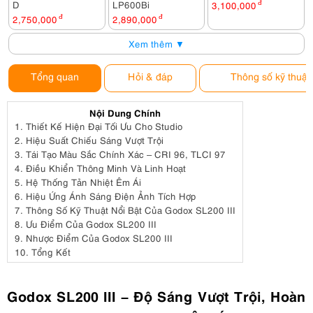
D
LP600Bi
3,100,000
đ
2,750,000
đ
2,890,000
đ
Xem thêm ▼
Tổng quan
Hỏi & đáp
Thông số kỹ thuật
Nội Dung Chính
1.
Thiết Kế Hiện Đại Tối Ưu Cho Studio
2.
Hiệu Suất Chiếu Sáng Vượt Trội
3.
Tái Tạo Màu Sắc Chính Xác – CRI 96, TLCI 97
4.
Điều Khiển Thông Minh Và Linh Hoạt
5.
Hệ Thống Tản Nhiệt Êm Ái
6.
Hiệu Ứng Ánh Sáng Điện Ảnh Tích Hợp
7.
Thông Số Kỹ Thuật Nổi Bật Của Godox SL200 III
8.
Ưu Điểm Của Godox SL200 III
9.
Nhược Điểm Của Godox SL200 III
10.
Tổng Kết
Godox SL200 III – Độ Sáng Vượt Trội, Hoàn