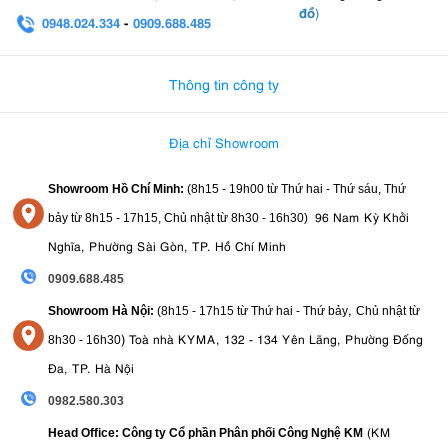
đồ
)
Chỉ số hoàn màu
: CRI 96 / TLCI 97
0948.024.334
-
0909.688.485
Điều khiển ánh sáng
: 0 – 100%
0982.580.303
-
0938
Hiệu ứng ánh sáng FX
: 8 hiệu ứng cinematic
Ngàm phụ kiện
: Bowens S-Mount
Thông tin công ty
Hệ thống tản nhiệt
: Fan + Passive Cooling
Chế độ im lặng
: Có (Silent Mode)
Điều khiển từ xa
: Remote RC-R9 (tùy chọn)
Địa chỉ Showroom
Kết nối không dây
: Bluetooth & 2.4GHz
Phạm vi điều khiển
: 50m RF / 30m Bluetooth
Showroom Hồ Chí Minh:
(8h15 - 19h00 từ
Thứ hai - Thứ sáu, Thứ
Điều khiển app
: Godox Light App
Góc xoay
: Yoke xoay 360°
96 Nam Kỳ Khởi
bảy từ
8h15 - 17h15,
Chủ nhật từ 8
h30 - 16h30
)
Nguồn điện
: AC 100–240V
Nghĩa, Phường Sài Gòn, TP. Hồ Chí Minh
Kích thước
: 36.7 x 20 x 16cm
Trọng lượng
: 3 kg
0909.688.485
,
8. Ưu Điểm Của Godox SL200 III
Showroom Hà Nội:
(8h15 - 17h15 từ Thứ hai - Thứ bảy
Chủ nhật từ
)
Toà nhà KYMA, 132 - 134 Yên Lãng, Phường Đống
8
h30 - 16h30
Công suất mạnh 215W cho hiệu suất chiếu sáng cao
Đa, TP. Hà Nội
Độ sáng lên tới 95.600 lux tại 1m với reflector
Ánh sáng daylight 5600K ổn định, phù hợp studio chuyên
0982.580.303
nghiệp
(KM
Head Office: Công ty Cổ phần Phân phối Công Nghệ KM
CRI 96 và TLCI 97 cho khả năng tái tạo màu sắc chính xác