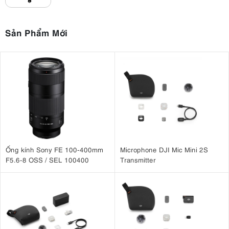
Một trong những điểm nổi bật nhất của đèn continuous light Godox
SL200 III chính là khả năng chiếu sáng cực kỳ mạnh mẽ. Với công
Sản Phẩm Mới
suất 215W, đèn đạt độ sáng lên tới 95.600 lux tại khoảng cách 1 mét,
mang đến nguồn sáng ổn định và hiệu quả cho cả studio lớn lẫn các
bối cảnh quay chuyên nghiệp.
Nhiệt độ màu cố định 5600K Daylight tái tạo ánh sáng tự nhiên, phù
hợp cho nhiều mục đích sử dụng như:
Quay video YouTube
Livestream
Chụp ảnh chân dung
Chụp sản phẩm
TVC quảng cáo
Ống kính Sony FE 100-400mm
Microphone DJI Mic Mini 2S
Phỏng vấn
F5.6-8 OSS / SEL 100400
Transmitter
Studio chuyên nghiệp
Ngoài ra, khả năng điều chỉnh độ sáng từ 0–100% giúp người dùng
linh hoạt kiểm soát cường độ ánh sáng theo từng điều kiện làm việc
khác nhau.
3. Tái Tạo Màu Sắc Chính Xác – CRI 96,