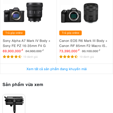
dung chuyên nghiệp.
Trả góp online
Trả góp online
Sony Alpha A7 Mark IV Body +
Canon EOS R6 Mark III Body +
Sony FE PZ 16-35mm F4 G
Canon RF 85mm F2 Macro IS
STM
69,900,000
đ
73,390,000
đ
84,980,000
đ
86,100,000
đ
19 đánh giá
19 đánh giá
Xem tất cả sản phẩm đang khuyến mãi
Sản phẩm vừa xem
2. Hiệu Suất Chiếu Sáng Vượt Trội