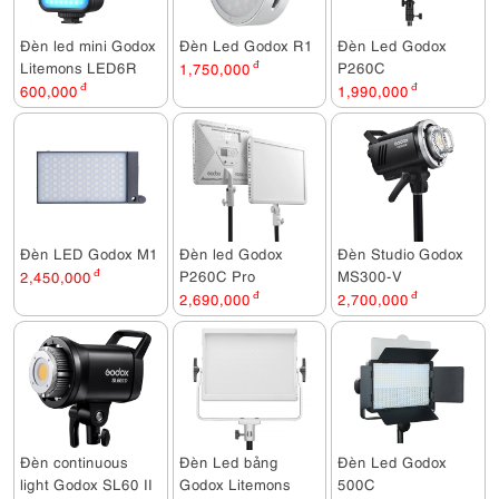
Đèn led mini Godox
Đèn Led Godox R1
Đèn Led Godox
Litemons LED6R
P260C
1,750,000
đ
600,000
đ
1,990,000
đ
Đèn LED Godox M1
Đèn led Godox
Đèn Studio Godox
P260C Pro
MS300-V
2,450,000
đ
2,690,000
đ
2,700,000
đ
Đèn continuous
Đèn Led bảng
Đèn Led Godox
light Godox SL60 II
Godox Litemons
500C