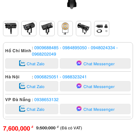
:
0909688485
- 0984895050
- 0948024334
-
Hồ Chí Minh
0968202049
Chat Zalo
Chat Messenger
Hà Nội
:
0906825051
- 0988323241
Chat Zalo
Chat Messenger
VP Đà Nẵng
:
0938653132
Chat Zalo
Chat Messenger
7,600,000
9,500,000
(Đã có VAT)
đ
đ