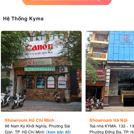
Hệ Thống Kyma
7. Thông Số Kỹ Thuật Nổi Bật Của Godox
SL200 III
Showroom Hồ Chí Minh
Showroom Hà Nội
96 Nam Kỳ Khởi Nghĩa, Phường Sài
Toà nhà KYMA, 132 - 1
Nhiệt độ màu
: 5600K
Xem bản đồ
Gòn, TP. Hồ Chí Minh
(
)
Phường Đống Đa, TP. H
Độ sáng
: 95.600 Lux tại 1m (với reflector)