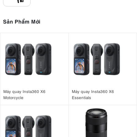
Người dùng có thể dễ dàng chuyển đổi giữa:
Ánh sáng vàng ấm tạo cảm giác gần gũi, cảm xúc.
Sản Phẩm Mới
Ánh sáng trung tính phù hợp với quay phim và phỏng vấn.
Ánh sáng trắng ban ngày cho hình ảnh sắc nét, tự nhiên.
Tính năng Bi-Color giúp tiết kiệm thời gian thiết lập và hạn chế nhu
cầu sử dụng thêm gel màu trong quá trình làm việc.
Máy quay Insta360 X6
Máy quay Insta360 X6
Motorcycle
Essentials