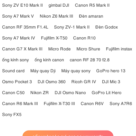
Storm
Sony ZV E10 Mark II
gimbal DJI
Canon R5 Mark II
TV
Broken Bulb
Sony A7 Mark V
Nikon Z6 Mark III
Đèn amaran
Và nhiều hiệu ứng điện ảnh khác
Canon RF 35mm F1.4L
Sony ZV-1 Mark II
Đèn Godox
Các hiệu ứng này giúp người dùng dễ dàng tạo ra những cảnh quay
sáng tạo mà không cần đầu tư thêm thiết bị chuyên dụng hoặc xử lý
Sony A7 Mark IV
Fujifilm X-T50
Canon R10
phức tạp trong hậu kỳ.
Canon G7 X Mark III
Micro Rode
Micro Shure
Fujifilm instax
ống kính sony
ống kính canon
canon RF 28 70 f2.8
Sound card
Máy quay Dji
Máy quay sony
GoPro hero 13
Osmo Pocket 3
DJI Osmo 360
Ricoh GR IV
DJI Mic 3
Canon C50
Nikon ZR
DJI Osmo Nano
GoPro Lit Hero
Canon R6 Mark III
Fujifilm X-T30 III
Canon R6V
Sony A7R6
Sony FX5