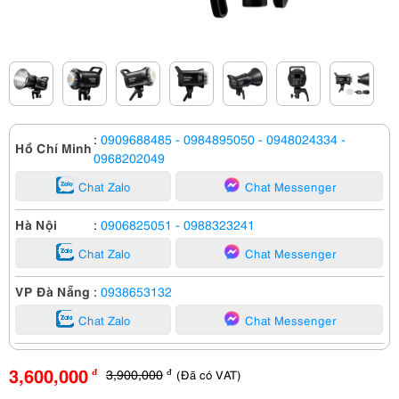
:
0909688485
- 0984895050
- 0948024334
-
Hồ Chí Minh
0968202049
Chat Zalo
Chat Messenger
Hà Nội
:
0906825051
- 0988323241
Chat Zalo
Chat Messenger
VP Đà Nẵng
:
0938653132
Chat Zalo
Chat Messenger
3,600,000
3,900,000
(Đã có VAT)
đ
đ