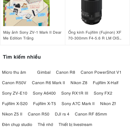
Máy ảnh Sony ZV-1 Mark II Dear
Ống kính Fujifilm (Fujinon) XF
Me Edition Trắng
70-300mm F4-5.6 R LM OIS
WR
Tìm kiếm nhiều
Micro thu âm
Gimbal
Canon R8
Canon PowerShot V1
Canon R50V
Canon R6 Mark II
Nikon Z8
Fujifilm X-Half
5. 11 hiệu ứng ánh sáng đặc biệt
Sony ZV-E10
Sony A6400
Sony RX1R III
Sony FX2
Fujifilm X-S20
Fujifilm X-T5
Sony A7C Mark II
Nikon Zf
Để hỗ trợ quá trình sản xuất nội dung đa dạng hơn, Godox SL-60 II
Bi được tích hợp sẵn 11 hiệu ứng ánh sáng đặc biệt mô phỏng các
Nikon Z5 II
Canon R50
DJI rs 4
Canon RF 85mm
tình huống thực tế như:
Đèn chụp studio
Thẻ nhớ
Thiết bị livestream
Flash