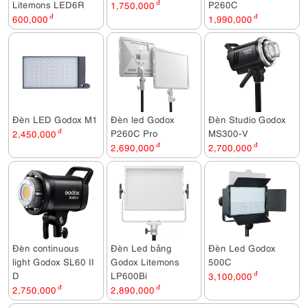
Litemons LED6R
P260C
1,750,000
đ
600,000
đ
1,990,000
đ
Đèn LED Godox M1
Đèn led Godox
Đèn Studio Godox
P260C Pro
MS300-V
2,450,000
đ
2,690,000
đ
2,700,000
đ
Đèn continuous
Đèn Led bảng
Đèn Led Godox
light Godox SL60 II
Godox Litemons
500C
D
LP600Bi
3,100,000
đ
2,750,000
đ
2,890,000
đ