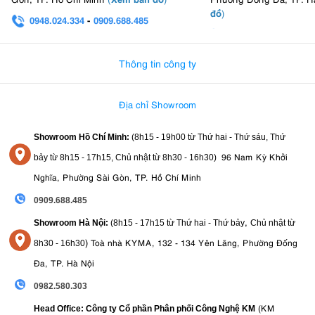
đồ
)
0948.024.334
-
0909.688.485
0982.580.303
-
0938
Thông tin công ty
Địa chỉ Showroom
Showroom Hồ Chí Minh:
(8h15 - 19h00 từ
Thứ hai - Thứ sáu, Thứ
7. Điều khiển linh hoạt bằng nhiều phương
96 Nam Kỳ Khởi
bảy từ
8h15 - 17h15,
Chủ nhật từ 8
h30 - 16h30
)
thức
Nghĩa, Phường Sài Gòn, TP. Hồ Chí Minh
Đèn continuous light Godox SL60 II Bi hỗ trợ nhiều phương thức điều
0909.688.485
khiển hiện đại, mang đến trải nghiệm sử dụng thuận tiện hơn.
,
Showroom Hà Nội:
(8h15 - 17h15 từ Thứ hai - Thứ bảy
Chủ nhật từ
Người dùng có thể:
)
Toà nhà KYMA, 132 - 134 Yên Lãng, Phường Đống
8
h30 - 16h30
Điều chỉnh trực tiếp trên thân đèn.
Đa, TP. Hà Nội
Sử dụng điều khiển từ xa không dây (mua riêng).
Điều khiển qua ứng dụng Godox Light trên điện thoại thông
0982.580.303
minh.
(KM
Head Office: Công ty Cổ phần Phân phối Công Nghệ KM