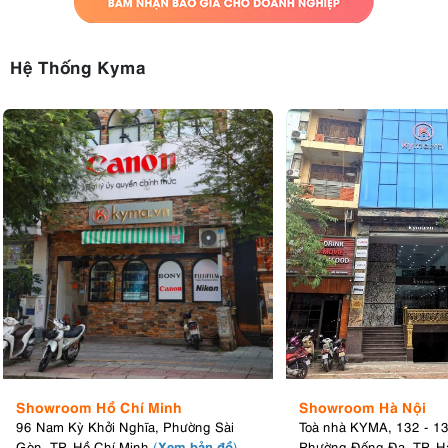
Hệ Thống Kyma
6. Hệ thống tản nhiệt cải tiến, vận hành êm
ái
So với thế hệ trước, Godox SL60 II Bi được nâng cấp hệ thống làm
mát thông minh với hiệu suất tản nhiệt tốt hơn và độ ồn thấp hơn.
Quạt làm mát hoạt động ổn định giúp duy trì hiệu suất chiếu sáng
trong thời gian dài mà không ảnh hưởng đến chất lượng âm thanh khi
quay video hoặc ghi hình phỏng vấn.
Showroom Hồ Chí Minh
Showroom Hà Nội
96 Nam Kỳ Khởi Nghĩa, Phường Sài
Toà nhà KYMA, 132 - 1
Xem bản đồ
Gòn, TP. Hồ Chí Minh
(
)
Phường Đống Đa, TP. H