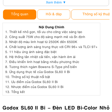
Xem thêm ▼
Tổng quan
Hỏi & đáp
Thông số kỹ thuật
Nội Dung Chính
1.
Thiết kế nhỏ gọn, tối ưu cho công việc sáng tạo
2.
Công suất 75W cho độ sáng mạnh mẽ và ổn định
3.
Nhiệt độ màu linh hoạt từ 2500K đến 6500K
4.
Chất lượng ánh sáng trung thực với CRI 96+ và TLCI 97+
5.
11 hiệu ứng ánh sáng đặc biệt
6.
Hệ thống tản nhiệt cải tiến, vận hành êm ái
7.
Điều khiển linh hoạt bằng nhiều phương thức
8.
Tương thích ngàm Bowens S-Type phổ biến
9.
Ứng dụng thực tế của Godox SL60 II Bi
10.
Thông số kỹ thuật nổi bật
11.
Ưu điểm của Godox SL60 II Bi
12.
Nhược điểm của Godox SL60 II Bi
13.
Tổng kết
Godox SL60 II Bi – Đèn LED Bi-Color Nhỏ