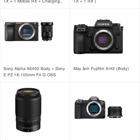
TX + 1 Mobile RX + Charging
TX + 1 RX )
Case )
Sony Alpha A6400 Body + Sony
Máy ảnh Fujifilm X-H2 (Body)
E PZ 18-105mm F4 G OSS