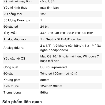
Kết nối với máy tính
cổng USB
Yếu tố hình thức
máy tính bàn
I/O đồng thời
1x2
Số lượng Preamps
1
Độ sâu số
24 bit
Tỉ lệ mẫu
44.1 kHz; 48 kHz; 88.2 kHz; 96 kHz
Analog đầu vào
1 x Neutrik XLR-1/4” combo
2 x 1/4” (trở kháng cân bằng); 1 x 1/4” (tai
Analog đầu ra
nghe headphones)
Mac OS 10.10 hoặc mới hơn; Windows 7
Yêu cầu về OS
hoặc mới hơn
Công suất
USB bus-powered
Độ sâu
Tổng số 100mm (có núm)
Khung gầm
88mm
Kích thước
124mm* 38mm
Trọng lượng
560g
Sản phẩm liên quan