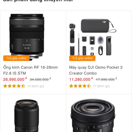
Trả góp online
Trả góp online
Ống kính Canon RF 16-28mm
Máy quay DJI Osmo Pocket 3
F2.8 IS STM
Creator Combo
26,990,000
đ
11,280,000
đ
34,680,000
đ
17,990,000
đ
14 đánh giá
17 đánh giá