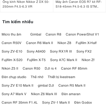
Ống kính Nikon Nikkor Z DX 50-
Máy ảnh Canon EOS R7 kit RF-
250mm F4.5-6.3 VR
S18-45mm F4.5-6.3 IS STM
(Nhập khẩu)
Tìm kiếm nhiều
Micro thu âm
Gimbal
Canon R8
Canon PowerShot V1
Canon R50V
Canon R6 Mark II
Nikon Z8
Fujifilm X-Half
Sony ZV-E10
Sony A6400
Sony RX1R III
Sony FX2
Fujifilm X-S20
Fujifilm X-T5
Sony A7C Mark II
Nikon Zf
Nikon Z5 II
Canon R50
DJI rs 4
Canon RF 85mm
Đèn chụp studio
Thẻ nhớ
Thiết bị livestream
Sony ZV E10 Mark II
gimbal DJI
Canon R5 Mark II
Sony A7 Mark V
Nikon Z6 Mark III
Đèn amaran
Canon RF 35mm F1.4L
Sony ZV-1 Mark II
Đèn Godox