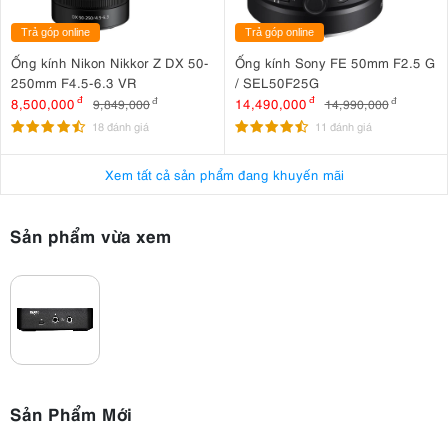
Trả góp online
Trả góp online
Ống kính Nikon Nikkor Z DX 50-
Ống kính Sony FE 50mm F2.5 G
250mm F4.5-6.3 VR
/ SEL50F25G
8,500,000
đ
14,490,000
đ
9,849,000
đ
14,990,000
đ
18 đánh giá
11 đánh giá
Xem tất cả sản phẩm đang khuyến mãi
Sản phẩm vừa xem
Sản Phẩm Mới