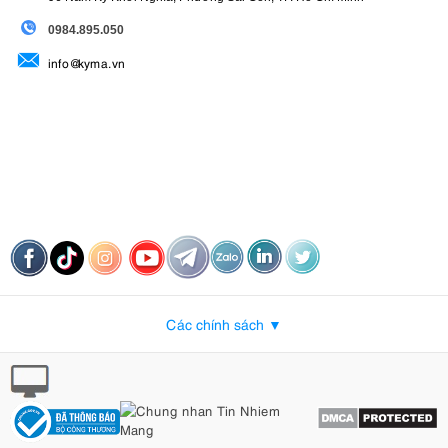
09
84.895.050
info@kyma.vn
Các chính sách ▼