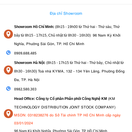
Địa chỉ Showroom
Showroom Hồ Chí Minh:
(8h15 - 19h00 từ
Thứ hai - Thứ sáu, Thứ
96 Nam Kỳ Khởi
bảy từ
8h15 - 17h15,
Chủ nhật từ 8
h30 - 16h30
)
Nghĩa, Phường Sài Gòn, TP. Hồ Chí Minh
0909.688.485
,
Showroom Hà Nội:
(8h15 - 17h15 từ Thứ hai - Thứ bảy
Chủ nhật từ
)
Toà nhà KYMA, 132 - 134 Yên Lãng, Phường Đống
8
h30 - 16h30
Đa, TP. Hà Nội
0982.580.303
(KM
Head Office: Công ty Cổ phần Phân phối Công Nghệ KM
TECHNOLOGY DISTRIBUTION JOINT STOCK COMPANY)
MSDN: 0318238276 do Sở Tài chính TP Hồ Chí Minh cấp ngày
03/01/2024
96 Nam Kỳ Khởi Nghĩa, Phường Sài Gòn, TP. Hồ Chí Minh