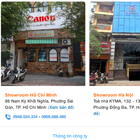
Showroom Hồ Chí Minh
Showroom Hà Nội
96 Nam Kỳ Khởi Nghĩa, Phường Sài
Toà nhà KYMA, 132 - 1
Xem bản đồ
Gòn, TP. Hồ Chí Minh
(
)
Phường Đống Đa, TP. H
đồ
)
0948.024.334
-
0909.688.485
0982.580.303
-
0938
Thông tin công ty