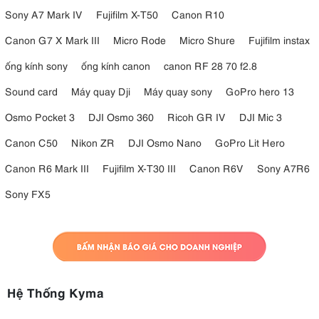
Sony A7 Mark IV
Fujifilm X-T50
Canon R10
Canon G7 X Mark III
Micro Rode
Micro Shure
Fujifilm instax
ống kính sony
ống kính canon
canon RF 28 70 f2.8
Sound card
Máy quay Dji
Máy quay sony
GoPro hero 13
Osmo Pocket 3
DJI Osmo 360
Ricoh GR IV
DJI Mic 3
Canon C50
Nikon ZR
DJI Osmo Nano
GoPro Lit Hero
Canon R6 Mark III
Fujifilm X-T30 III
Canon R6V
Sony A7R6
Sony FX5
Hệ Thống Kyma