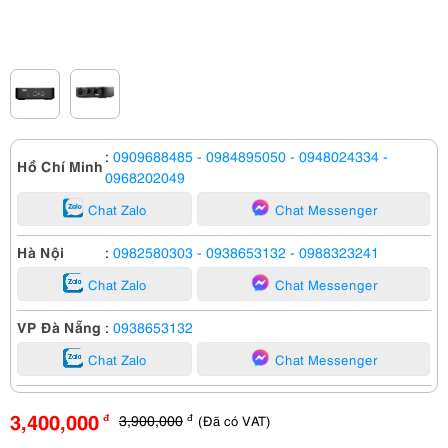
:
0909688485
- 0984895050
- 0948024334
-
Hồ Chí Minh
0968202049
Chat Zalo
Chat Messenger
Hà Nội
:
0982580303
- 0938653132
- 0988323241
Chat Zalo
Chat Messenger
VP Đà Nẵng
:
0938653132
Chat Zalo
Chat Messenger
3,400,000
3,900,000
(Đã có VAT)
đ
đ