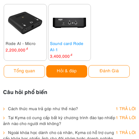
Rode AI - Micro
Sound card Rode
AI-1
2,200,000
đ
3,400,000
đ
Tổng quan
Hỏi & đáp
Đánh Giá
Câu hỏi phổ biến
Cách thức mua trả góp như thế nào?
1 TRẢ LỜI
Tại Kyma có cung cấp bất kỳ chương trình đào tạo nhiếp
1 TRẢ LỜI
ảnh nào cho người mới không?
Ngoài khóa học dành cho cá nhân, Kyma có hỗ trợ cung
1 TRẢ LỜI
cấp khóa học nhiếp ảnh cho đội nhóm hoặc doanh nghiệp