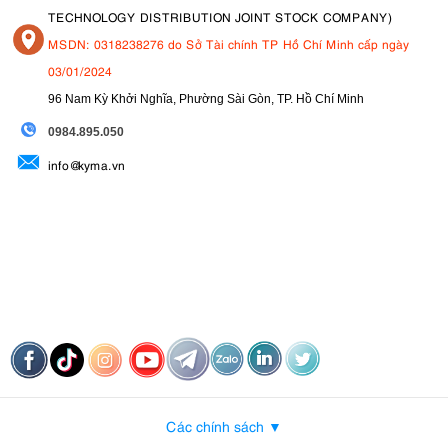
tảng như YouTube với kết nối ổn định. Chỉ cần tải xuống ứng dụng
TECHNOLOGY DISTRIBUTION JOINT STOCK COMPANY)
Canon Camera Connect để bắt đầu phát trực tiếp qua USB.
MSDN: 0318238276 do Sở Tài chính TP Hồ Chí Minh cấp ngày
03/01/2024
96 Nam Kỳ Khởi Nghĩa, Phường Sài Gòn, TP. Hồ Chí Minh
09
84.895.050
info@kyma.vn
3.7. Nhỏ gọn và thoải mái khi chụp ảnh khi di chuyển
Canon PowerShot V1 là máy ảnh nhỏ gọn được thiết kế dành cho
Các chính sách ▼
những người làm vlog. Các tính năng phần cứng của máy cho