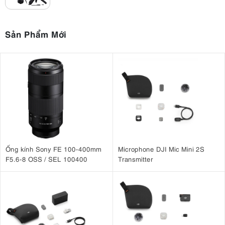
Orange và Retro Green
Micrô tích hợp chất lượng cao cùng đầu vào mic 3,5 mm
Sản Phẩm Mới
Kết nối Wi-Fi và Bluetooth để truyền tệp liền mạch qua ứng
dụng Canon Camera Connect
3. Đánh giá Canon PowerShot V1 - một
chiếc máy ảnh vlog đáng giá với chất lượng
video 4K sắc nét
3.1. Cảm biến 1,4 inch 22.3MP cho ảnh tĩnh và video chân
thực
Ống kính Sony FE 100-400mm
Microphone DJI Mic Mini 2S
Canon V1 là máy ảnh kỹ thuật số nhỏ gọn lai mang đến thông số
F5.6-8 OSS / SEL 100400
Transmitter
kỹ thuật nâng cấp cho dòng máy PowerShot. Được xây dựng dựa
trên PowerShot G7 X Mark III, cảm biến CMOS Type 1,4 inch 22,3
megapixel lớn mới của V1 tương tự như cảm biến micro-four-thirds
nhưng có tỷ lệ khung hình 3:2 rộng hơn. Nó có diện tích gấp đôi
cảm biến 1,0 inch thường thấy ở máy ảnh nhỏ gọn. Cảm biến này
cung cấp chất lượng sắc nét hơn và độ nhạy được cải thiện để