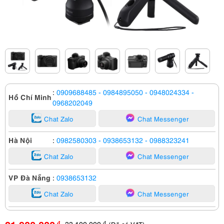
:
0909688485
- 0984895050
- 0948024334
-
Hồ Chí Minh
0968202049
Chat Zalo
Chat Messenger
Hà Nội
:
0982580303
- 0938653132
- 0988323241
Chat Zalo
Chat Messenger
VP Đà Nẵng
:
0938653132
Chat Zalo
Chat Messenger
33,100,000
đ
đ