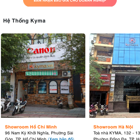
V1 có thể chụp liên tục lên đến 30 khung hình/giây khi sử dụng
màn trập điện tử và 15 khung hình/giây khi sử dụng màn trập cơ
học, cả hai đều có chức năng lấy nét tự động liên tục và tự động
Hệ Thống Kyma
phơi sáng.
3.4. Video mượt mà: 4K/60p với tỷ lệ cắt xén 1,4x
Đối với video, PowerShot V1 đi kèm với quạt làm mát tích hợp, một
tính năng hiếm thấy ở máy ảnh nhỏ gọn. Tính năng này giúp ngăn
ngừa tình trạng quá nhiệt trong các phiên ghi hình 4K dài. Máy
cũng ghi hình ở chế độ 4K ở tốc độ 60 fps với chế độ lấy mẫu quá
mức 5,7K. Ngoài ra, Canon Log 3 với độ sâu màu 10 bit sẽ mang
đến cho người dùng sự linh hoạt hơn trong quá trình hậu kỳ.
PowerShot V1 được trang bị tính năng ổn định quang học có thể
kết hợp với tính năng ổn định điện tử ở chế độ video. Ngoài ra còn
có chế độ 'Theo dõi chủ thể IS' giúp giữ chủ thể trong khung hình,
ngay cả khi di chuyển.
Showroom Hồ Chí Minh
Showroom Hà Nội
3.5. Ghi lại những cảnh quay dài mà không bị quá nhiệt
96 Nam Kỳ Khởi Nghĩa, Phường Sài
Toà nhà KYMA, 132 - 1
Xem bản đồ
Gòn, TP. Hồ Chí Minh
(
)
Phường Đống Đa, TP. H