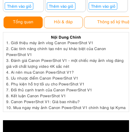
Thêm vào giỏ
Thêm vào giỏ
Thêm vào giỏ
Tổng quan
Hỏi & đáp
Thông số kỹ thuật
Nội Dung Chính
1.
Giới thiệu máy ảnh vlog Canon PowerShot V1
2.
Các tính năng chính tạo nên sự khác biệt của Canon
PowerShot V1
3.
Đánh giá Canon PowerShot V1 - một chiếc máy ảnh vlog đáng
giá với chất lượng video 4K sắc nét
4.
Ai nên mua Canon PowerShot V1?
5.
Ưu nhược điểm Canon PowerShot V1
6.
Phụ kiện hỗ trợ tối ưu cho PowerShot V1
7.
Đối thủ cạnh tranh của Canon PowerShot V1
8.
Kết luận Canon PowerShot V1
9.
Canon PowerShot V1: Giá bao nhiêu?
10.
Mua ngay máy ảnh Canon PowerShot V1 chính hãng tại Kyma