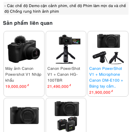
- Các chế độ Demo cận cảnh phim, chế độ Phim làm mịn da và chế
độ Chống rung hình ảnh phim
Sản phẩm liên quan
Máy ảnh Canon
Canon PowerShot
Canon PowerShot
Powershot V1 Nhập
V1 + Canon HG-
V1 + Microphone
khẩu
100TBR
Canon DM-E100 +
Báng tay cầm
19,000,000
đ
21,490,000
đ
Canon HG-100TBR
21,900,000
đ