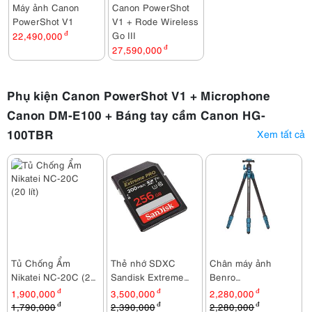
Máy ảnh Canon
Canon PowerShot
PowerShot V1
V1 + Rode Wireless
Go III
22,490,000
đ
27,590,000
đ
Phụ kiện Canon PowerShot V1 + Microphone
Canon DM-E100 + Báng tay cầm Canon HG-
100TBR
Xem tất cả
Tủ Chống Ẩm
Thẻ nhớ SDXC
Chân máy ảnh
Nikatei NC-20C (20
Sandisk Extreme
Benro
lít)
Pro 256GB
TSSL08AN00P
1,900,000
đ
3,500,000
đ
2,280,000
đ
200MB/140MB/s
1,790,000
đ
2,390,000
đ
2,280,000
đ