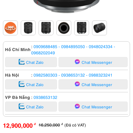
:
0909688485
- 0984895050
- 0948024334
-
Hồ Chí Minh
0968202049
Chat Zalo
Chat Messenger
Hà Nội
:
0982580303
- 0938653132
- 0988323241
Chat Zalo
Chat Messenger
VP Đà Nẵng
:
0938653132
Chat Zalo
Chat Messenger
12,900,000
16,250,000
(Đã có VAT)
đ
đ