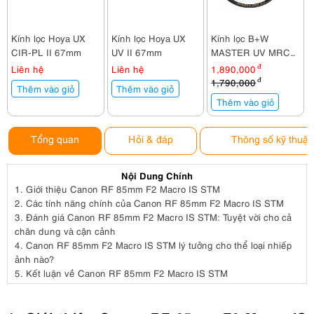
Kính lọc Hoya UX
Kính lọc Hoya UX
Kính lọc B+W
CIR-PL II 67mm
UV II 67mm
MASTER UV MRC
Nano 67mm
Liên hệ
Liên hệ
1,890,000
đ
1,790,000
đ
Thêm vào giỏ
Thêm vào giỏ
Thêm vào giỏ
Tổng quan
Hỏi & đáp
Thông số kỹ thuật
Nội Dung Chính
1.
Giới thiệu Canon RF 85mm F2 Macro IS STM
2.
Các tính năng chính của Canon RF 85mm F2 Macro IS STM
3.
Đánh giá Canon RF 85mm F2 Macro IS STM: Tuyệt vời cho cả
chân dung và cận cảnh
4.
Canon RF 85mm F2 Macro IS STM lý tưởng cho thể loại nhiếp
ảnh nào?
5.
Kết luận về Canon RF 85mm F2 Macro IS STM