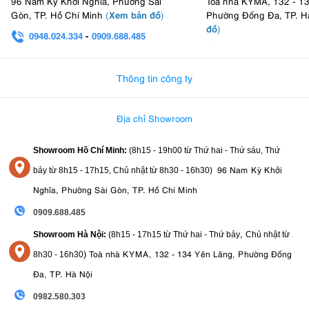
96 Nam Kỳ Khởi Nghĩa, Phường Sài
Toà nhà KYMA, 132 - 1
bảo rằng hình ảnh được tái tạo với độ rõ nét và chi tiết cao, đặc
Xem bản đồ
Gòn, TP. Hồ Chí Minh
(
)
Phường Đống Đa, TP. H
biệt là trong điều kiện khắc nghiệt như thiếu sáng hoặc ngược
đồ
)
0948.024.334
-
0909.688.485
sáng.
0982.580.303
-
0938
Thông tin công ty
Địa chỉ Showroom
Showroom Hồ Chí Minh:
(8h15 - 19h00 từ
Thứ hai - Thứ sáu, Thứ
96 Nam Kỳ Khởi
bảy từ
8h15 - 17h15,
Chủ nhật từ 8
h30 - 16h30
)
Nghĩa, Phường Sài Gòn, TP. Hồ Chí Minh
0909.688.485
,
Showroom Hà Nội:
(8h15 - 17h15 từ Thứ hai - Thứ bảy
Chủ nhật từ
)
Toà nhà KYMA, 132 - 134 Yên Lãng, Phường Đống
8
h30 - 16h30
Đa, TP. Hà Nội
3.7. Bokeh đẹp
0982.580.303
Ống kính có chín lá khẩu tròn góp phần tạo nên chất lượng bokeh