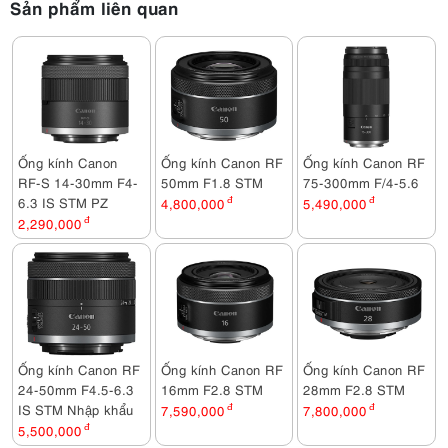
Sản phẩm liên quan
Ống kính Canon
Ống kính Canon RF
Ống kính Canon RF
RF-S 14-30mm F4-
50mm F1.8 STM
75-300mm F/4-5.6
6.3 IS STM PZ
4,800,000
đ
5,490,000
đ
2,290,000
đ
Ống kính Canon RF
Ống kính Canon RF
Ống kính Canon RF
24-50mm F4.5-6.3
16mm F2.8 STM
28mm F2.8 STM
IS STM Nhập khẩu
7,590,000
đ
7,800,000
đ
5,500,000
đ