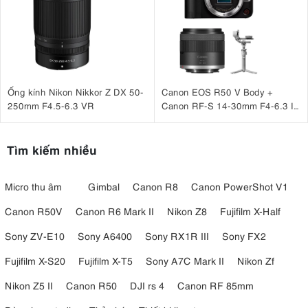
đa 1:2. Điều này làm cho nó trở nên lý tưởng để chụp ảnh cận
cảnh chi tiết, cho dù bạn đang chụp hoa, côn trùng hay kết cấu
phức tạp.
Ống kính Nikon Nikkor Z DX 50-
Canon EOS R50 V Body +
250mm F4.5-6.3 VR
Canon RF-S 14-30mm F4-6.3 IS
STM PZ + DJI RS 4 Mini
Tìm kiếm nhiều
Micro thu âm
Gimbal
Canon R8
Canon PowerShot V1
Canon R50V
Canon R6 Mark II
Nikon Z8
Fujifilm X-Half
Sony ZV-E10
Sony A6400
Sony RX1R III
Sony FX2
Fujifilm X-S20
Fujifilm X-T5
Sony A7C Mark II
Nikon Zf
3.4. Ổn định hình ảnh quang học lên đến 5 điểm dừng
Nikon Z5 II
Canon R50
DJI rs 4
Canon RF 85mm
Với tối đa 5 điểm dừng ổn định hình ảnh quang học, ống kính