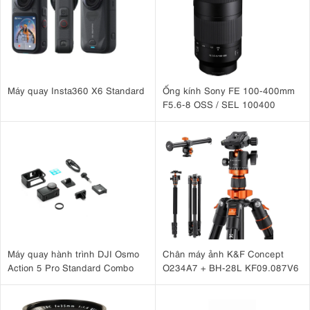
4.2. Khẩu độ nhanh để kiểm soát sáng tạo
Máy quay Insta360 X6 Standard
Ống kính Sony FE 100-400mm
khẩu độ tối đa f/1.2 siêu sáng
ống kính Canon
Với
,
RF 45mm F1.2
F5.6-8 OSS / SEL 100400
STM cho phép bạn kiểm soát hoàn toàn độ sâu trường ảnh, tách biệt
chủ thể một cách tinh tế và đạt được hiệu ứng bokeh tuyệt đẹp. Khẩu
độ rộng cũng đảm bảo khả năng chụp thiếu sáng vượt trội, cho phép
bạn chụp cầm tay trong điều kiện thiếu sáng mà không ảnh hưởng
đến chất lượng hình ảnh.
Máy quay hành trình DJI Osmo
Chân máy ảnh K&F Concept
Action 5 Pro Standard Combo
O234A7 + BH-28L KF09.087V6