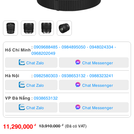
:
0909688485
- 0984895050
- 0948024334
-
Hồ Chí Minh
0968202049
Chat Zalo
Chat Messenger
Hà Nội
:
0982580303
- 0938653132
- 0988323241
Chat Zalo
Chat Messenger
VP Đà Nẵng
:
0938653132
Chat Zalo
Chat Messenger
11,290,000
13,910,000
(Đã có VAT)
đ
đ