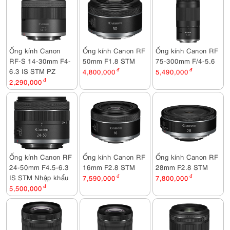
Ống kính Canon
Ống kính Canon RF
Ống kính Canon RF
RF-S 14-30mm F4-
50mm F1.8 STM
75-300mm F/4-5.6
6.3 IS STM PZ
4,800,000
đ
5,490,000
đ
2,290,000
đ
Ống kính Canon RF
Ống kính Canon RF
Ống kính Canon RF
24-50mm F4.5-6.3
16mm F2.8 STM
28mm F2.8 STM
IS STM Nhập khẩu
7,590,000
đ
7,800,000
đ
5,500,000
đ