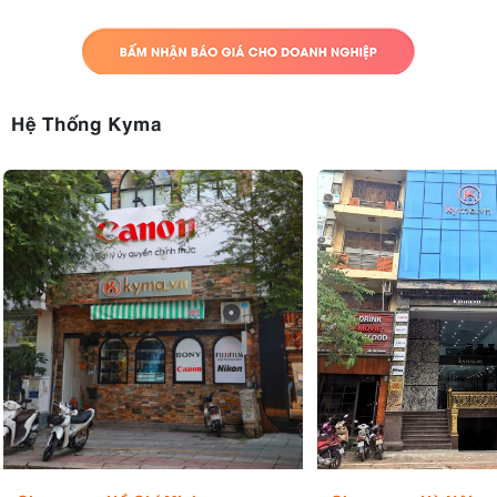
Hệ Thống Kyma
Mặc dù ống kính không có khả năng chống chịu thời tiết, nhưng nó
được chế tạo tốt và cân bằng tốt trên các thân máy ảnh không gương
lật full-frame nhỏ hơn của Canon, chẳng hạn như EOS R6 Mark III.
5. Review ưu và nhược điểm của Canon RF
45mm F1.2 STM
5.1. Ưu điểm:
Khẩu độ siêu lớn F1.2
Hiệu suất quang học tốt
Motor bước STM hoạt động êm ái và lấy nét khá nhanh
Nhẹ và gọn (346g), lý tưởng cho bộ kit di động
Có vòng điều khiển tùy chỉnh riêng biệt
Giá cả cực kỳ phải chăng