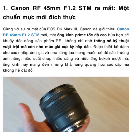
1. Canon RF 45mm F1.2 STM ra mắt: Một
chuẩn mực mới đích thực
Canon
Cùng với sự ra mắt của EOS R6 Mark III, Canon đã giới thiệu
RF 45mm F1.2 STM
ống kính prime tốc độ cao
mới, một
hứa hẹn sẽ
thông số kỹ thuật
khuấy đảo dòng sản phẩm RF—không chỉ nhờ
vượt trội mà còn nhờ mức giá cực kỳ hấp dẫ
n. Được thiết kế dành
cho các nhiếp ảnh gia và nhà sáng tạo mong muốn có độ sâu trường
ảnh nông, hiệu suất chụp thiếu sáng và hiệu ứng bokeh mượt mà,
ống kính này mang đến những khả năng quang học cao cấp mà
không hề đắt đỏ.