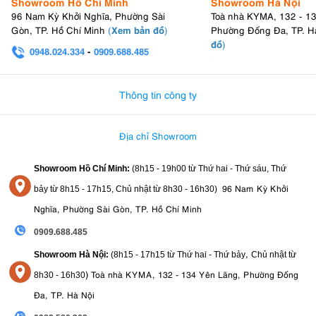
Showroom Hồ Chí Minh
Showroom Hà Nội
96 Nam Kỳ Khởi Nghĩa, Phường Sài
Toà nhà KYMA, 132 - 1
5.2. Nhược điểm:
Xem bản đồ
Gòn, TP. Hồ Chí Minh
(
)
Phường Đống Đa, TP. H
đồ
)
0948.024.334
-
0909.688.485
Không có khả năng chống chịu thời tiết
0982.580.303
-
0938
Khoảng cách lấy nét tối thiểu chưa ấn tượng
Không có ổn định quang học
Thông tin công ty
6. Canon RF 45mm F1.2 STM có giá bán
bao nhiêu?
Địa chỉ Showroom
Với mức giá công bố chính thức tại thị trường Việt Nam chỉ khoảng
Showroom Hồ Chí Minh:
(8h15 - 19h00 từ
Thứ hai - Thứ sáu, Thứ
11.910.000 VNĐ
469,99 USD
(hoặc
tại thị trường quốc tế), ống kính
96 Nam Kỳ Khởi
này giúp người dùng dễ dàng chạm đến chất lượng hình ảnh đẳng
bảy từ
8h15 - 17h15,
Chủ nhật từ 8
h30 - 16h30
)
cấp F1.2 mà không cần đầu tư quá nhiều.
Nghĩa, Phường Sài Gòn, TP. Hồ Chí Minh
7. Khả năng tương thích của Canon RF
0909.688.485
45mm F1.2 STM
,
Showroom Hà Nội:
(8h15 - 17h15 từ Thứ hai - Thứ bảy
Chủ nhật từ
)
Toà nhà KYMA, 132 - 134 Yên Lãng, Phường Đống
8
h30 - 16h30
Ống kính RF 45mm F1.2 STM tương thích với tất cả máy ảnh Canon
Đa, TP. Hà Nội
ngàm RF, bao gồm thân máy full-frame (dòng R8, R6, R5, R1, RP)
với tiêu cự 45mm, và thân máy APS-C (R7, R10, R50, R100) với tiêu