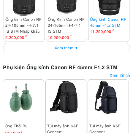
Ống kính Canon RF
Ống Kính Canon RF
Ống kính Canon RF
24-105mm F4-7.1
24-105mm F4-7.1
45mm F1.2 STM
IS STM Nhập khẩu
IS STM
11,290,000
đ
9,200,000
đ
10,200,000
đ
Xem thêm ▼
Phụ kiện Ống kính Canon RF 45mm F1.2 STM
Xem tất cả
Ống Thổi Bụi
Túi máy ảnh K&F
Túi máy ảnh K&F
Concept
Concept
110,000
đ