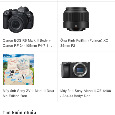
Canon EOS R6 Mark II Body +
Ống Kính Fujifilm (Fujinon) XC
Canon RF 24-105mm F4-7.1 IS
35mm F2
STM
Máy ảnh Sony ZV-1 Mark II Dear
Máy ảnh Sony Alpha ILCE-6400
Me Edition Đen
/ A6400 Body/ Đen
Tìm kiếm nhiều