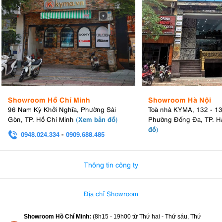
Showroom Hồ Chí Minh
Showroom Hà Nội
96 Nam Kỳ Khởi Nghĩa, Phường Sài
Toà nhà KYMA, 132 - 1
Xem bản đồ
Gòn, TP. Hồ Chí Minh
(
)
Phường Đống Đa, TP. H
đồ
)
0948.024.334
-
0909.688.485
0982.580.303
-
0938
Thông tin công ty
Địa chỉ Showroom
Showroom Hồ Chí Minh:
(8h15 - 19h00 từ
Thứ hai - Thứ sáu, Thứ