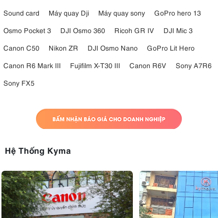
Sound card
Máy quay Dji
Máy quay sony
GoPro hero 13
Osmo Pocket 3
DJI Osmo 360
Ricoh GR IV
DJI Mic 3
Canon C50
Nikon ZR
DJI Osmo Nano
GoPro Lit Hero
Canon R6 Mark III
Fujifilm X-T30 III
Canon R6V
Sony A7R6
Sony FX5
Hệ Thống Kyma