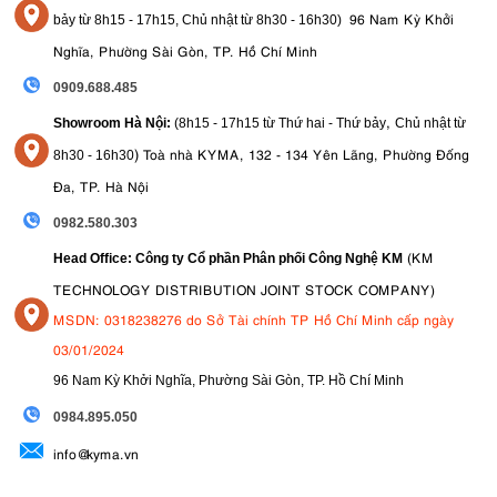
96 Nam Kỳ Khởi
bảy từ
8h15 - 17h15,
Chủ nhật từ 8
h30 - 16h30
)
Nghĩa, Phường Sài Gòn, TP. Hồ Chí Minh
0909.688.485
,
Showroom Hà Nội:
(8h15 - 17h15 từ Thứ hai - Thứ bảy
Chủ nhật từ
)
Toà nhà KYMA, 132 - 134 Yên Lãng, Phường Đống
8
h30 - 16h30
Đa, TP. Hà Nội
0982.580.303
(KM
Head Office: Công ty Cổ phần Phân phối Công Nghệ KM
TECHNOLOGY DISTRIBUTION JOINT STOCK COMPANY)
MSDN: 0318238276 do Sở Tài chính TP Hồ Chí Minh cấp ngày
03/01/2024
96 Nam Kỳ Khởi Nghĩa, Phường Sài Gòn, TP. Hồ Chí Minh
09
84.895.050
info@kyma.vn