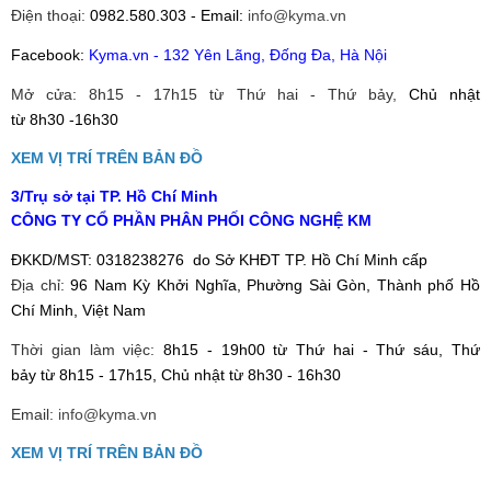
Điện thoại:
0982.580.303 - Email:
info@kyma.vn
Facebook:
Kyma.vn - 132 Yên Lãng, Đống Đa, Hà Nội
- vĩ
Mở cửa: 8h15 - 17h15 từ Thứ hai - Thứ bảy,
Chủ nhật
từ
8h30 -16h30
099017,105.8151731
XEM VỊ TRÍ TRÊN BẢN ĐỒ
3/Trụ sở tại TP.
Hồ Chí Minh
CÔNG TY CỔ PHẦN PHÂN PHỐI CÔNG NGHỆ KM
ĐKKD/MST: 0318238276 do Sở KHĐT TP. Hồ Chí Minh cấp
Địa chỉ:
96 Nam Kỳ Khởi Nghĩa, Phường Sài Gòn, Thành phố Hồ
Chí Minh, Việt Nam
Thời gian làm việc:
8h15 - 19h00 từ
Thứ hai - Thứ sáu, Thứ
bảy từ
8h15 - 17h15, Chủ nhật từ
8h30 - 16h30
Email:
info@kyma.vn
XEM VỊ TRÍ TRÊN BẢN ĐỒ