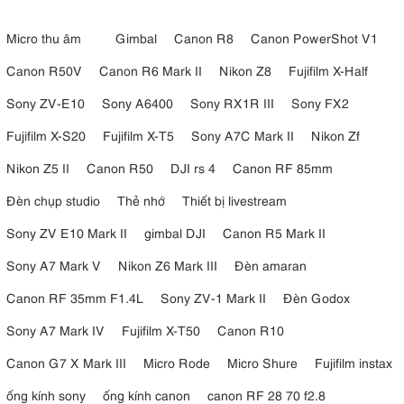
Micro thu âm
Gimbal
Canon R8
Canon PowerShot V1
Canon R50V
Canon R6 Mark II
Nikon Z8
Fujifilm X-Half
Sony ZV-E10
Sony A6400
Sony RX1R III
Sony FX2
Fujifilm X-S20
Fujifilm X-T5
Sony A7C Mark II
Nikon Zf
Nikon Z5 II
Canon R50
DJI rs 4
Canon RF 85mm
Đèn chụp studio
Thẻ nhớ
Thiết bị livestream
Sony ZV E10 Mark II
gimbal DJI
Canon R5 Mark II
Sony A7 Mark V
Nikon Z6 Mark III
Đèn amaran
Canon RF 35mm F1.4L
Sony ZV-1 Mark II
Đèn Godox
Sony A7 Mark IV
Fujifilm X-T50
Canon R10
Canon G7 X Mark III
Micro Rode
Micro Shure
Fujifilm instax
ống kính sony
ống kính canon
canon RF 28 70 f2.8