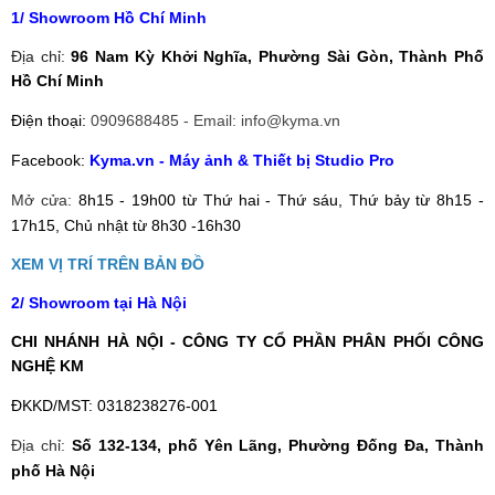
1/ Showroom Hồ Chí Minh
Địa chỉ:
96 Nam Kỳ Khởi Nghĩa, Phường Sài Gòn, Thành Phố
Hồ Chí Minh
Điện thoại:
0909688485 - Email: info@kyma.vn
Facebook:
Kyma.vn - Máy ảnh & Thiết bị Studio Pro
v
Mở cửa:
8h15 - 19h00 từ
Thứ hai - Thứ sáu, Thứ bảy từ
8h15 -
17h15, Chủ nhật từ
8h30 -16h30
XEM VỊ TRÍ TRÊN BẢN ĐỒ
2/ Showroom tại Hà Nội
CHI NHÁNH HÀ NỘI - CÔNG TY CỔ PHẦN PHÂN PHỐI CÔNG
NGHỆ KM
ĐKKD/MST
: 0318238276-001
Địa chỉ:
Số
132-134, phố Yên Lãng, Phường Đống Đa, Thành
phố Hà Nội