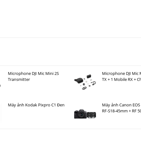
Microphone DJI Mic Mini 2S
Microphone DJI Mic M
Transmitter
TX + 1 Mobile RX + C
Case )
Máy ảnh Kodak Pixpro C1 Đen
Máy ảnh Canon EOS 
RF-S18-45mm + RF 5
STM