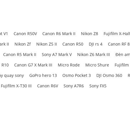
t V1
Canon R50V
Canon R6 Mark II
Nikon Z8
Fujifilm X-Hal
rk II
Nikon Zf
Nikon Z5 II
Canon R50
DJI rs 4
Canon RF 
Canon R5 Mark II
Sony A7 Mark V
Nikon Z6 Mark III
Đèn am
 R10
Canon G7 X Mark III
Micro Rode
Micro Shure
Fujifilm
y quay sony
GoPro hero 13
Osmo Pocket 3
DJI Osmo 360
R
Fujifilm X-T30 III
Canon R6V
Sony A7R6
Sony FX5