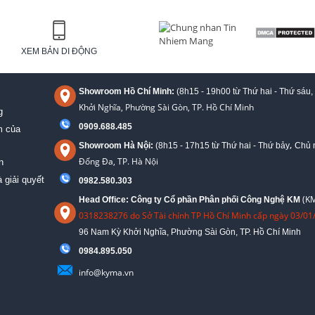
XEM BẢN DI ĐỘNG
Showroom Hồ Chí Minh:
(8h15 - 19h00 từ
Thứ hai - Thứ sáu,
Khởi Nghĩa, Phường Sài Gòn, TP. Hồ Chí Minh
g
0909.688.485
m của
,
Showroom Hà Nội:
(8h15 - 17h15 từ Thứ hai - Thứ bảy
Chủ n
Đống Đa, TP. Hà Nội
n
 giải quyết
0982.580.303
(KM
Head Office: Công ty Cổ phần Phân phối Công Nghệ KM
0318238276 do Sở Tài chính TP Hồ Chí Minh cấp ngày 03/01
96 Nam Kỳ Khởi Nghĩa, Phường Sài Gòn, TP. Hồ Chí Minh
09
84.895.050
info@kyma.vn