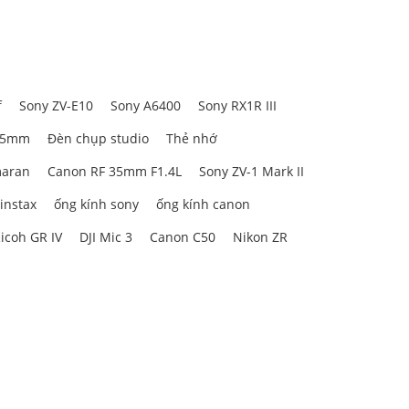
f
Sony ZV-E10
Sony A6400
Sony RX1R III
85mm
Đèn chụp studio
Thẻ nhớ
aran
Canon RF 35mm F1.4L
Sony ZV-1 Mark II
 instax
ống kính sony
ống kính canon
icoh GR IV
DJI Mic 3
Canon C50
Nikon ZR