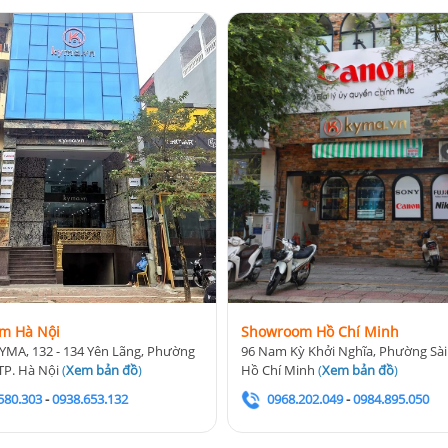
m Hà Nội
Showroom Hồ Chí Minh
YMA, 132 - 134 Yên Lãng, Phường
96 Nam Kỳ Khởi Nghĩa, Phường Sài
TP. Hà Nội
(
Xem bản đồ
)
Hồ Chí Minh
(
Xem bản đồ
)
580.303
-
0938.653.132
0968.202.049
-
0984.895.050