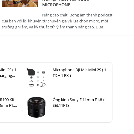
MICROPHONE
Nâng cao chất lượng âm thanh podcast
của bạn với lời khuyên từ chuyên gia về lựa chọn micro, môi
trường ghi âm, và kỹ thuật xử lý âm thanh nâng cao. Đưa
podcast của bạn lên tiêu chuẩn chuyên nghiệp.
ini 2S ( 1
Microphone DJI Mic Mini 2S ( 1
harging
TX + 1 RX )
R100 Kit
Ống kính Sony E 11mm F1.8 /
0mm F1.8
SEL11F18