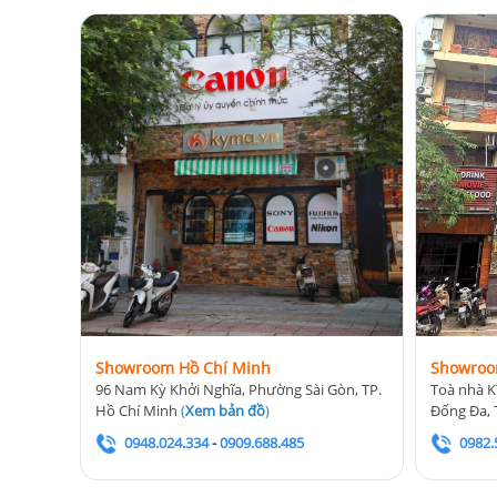
Showroom Hồ Chí Minh
Showroo
96 Nam Kỳ Khởi Nghĩa, Phường Sài Gòn, TP.
Toà nhà K
Hồ Chí Minh
(
Xem bản đồ
)
Đống Đa, 
0948.024.334
-
0909.688.485
0982.