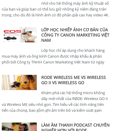
nhớ cho hệ thống máy ảnh kỹ thuật số
của bạn và giúp bạn có thể lưu giữ những kỷ niệm đáng trân
trọng, cho dù đó là hình ảnh có độ phân giải cao hay video 4K.
LỚP HỌC NHIẾP ẢNH CƠ BẢN CỦA
CÔNG TY CANON MARKETING VIỆT
NAM
Lớp học chỉ áp dụng cho khách hàng
mua máy ảnh và ống kính Canon được nhập khẩu & phân
phối bởi Công ty TNHH Canon Marketing Việt Nam từ ngày
01/01/2024.
RODE WIRELESS ME VS WIRELESS
GO II VS WIRELESS GO
Khám phá các hệ thống micro không
dây mới nhất của RØDE: Wireless GO II
và Wireless ME siêu nhỏ gọn. Tìm hiểu về các tính năng tiên
tiến của chúng, bao gồm ghi âm trên bộ và kiểm soát gain
thông minh, hoàn hảo cho nhà sản xuất nội dung.
LÀM ÂM THANH PODCAST CHUYÊN
NGHIỆP HƠN VỚI RODE