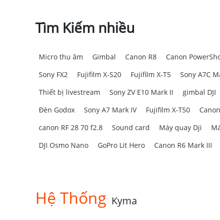
Tìm Kiếm nhiều
Micro thu âm
Gimbal
Canon R8
Canon PowerSho
Sony FX2
Fujifilm X-S20
Fujifilm X-T5
Sony A7C Ma
Thiết bị livestream
Sony ZV E10 Mark II
gimbal DJI
Đèn Godox
Sony A7 Mark IV
Fujifilm X-T50
Canon
canon RF 28 70 f2.8
Sound card
Máy quay Dji
Má
DJI Osmo Nano
GoPro Lit Hero
Canon R6 Mark III
Hệ Thống
Kyma