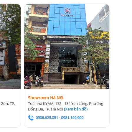
Showroom Hà Nội
 Gòn, TP.
Toà nhà KYMA, 132 - 134 Yên Lãng, Phường
Đống Đa, TP. Hà Nội
(
Xem bản đồ
)
0906.825.051
-
0981.149.900