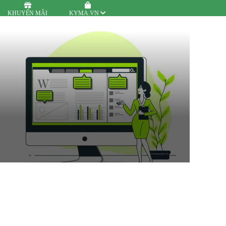
KHUYẾN MÃI
KYMA.VN