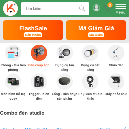
0
Menu
FlashSale
Mã Giảm Giá
Sản Phẩm
Mã Giảm
Phông - Giá treo
Đèn chụp ảnh
Dụng cụ tản
Dụng cụ hắt
Chân đèn
phông
sáng
sáng
Màn hình hỗ trợ
Trigger - Kích
Lồng - Bàn chụp
Phụ kiện studio
Máy nhắc chữ
quay
đèn
sản phẩm
khác
Combo đèn studio