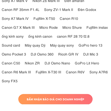
Sony A7 Mark V
Nikon Z6 Mark III
Đèn amaran
Canon RF 35mm F1.4L
Sony ZV-1 Mark II
Đèn Godox
Sony A7 Mark IV
Fujifilm X-T50
Canon R10
Canon G7 X Mark III
Micro Rode
Micro Shure
Fujifilm instax
ống kính sony
ống kính canon
canon RF 28 70 f2.8
Sound card
Máy quay Dji
Máy quay sony
GoPro hero 13
Osmo Pocket 3
DJI Osmo 360
Ricoh GR IV
DJI Mic 3
Canon C50
Nikon ZR
DJI Osmo Nano
GoPro Lit Hero
Canon R6 Mark III
Fujifilm X-T30 III
Canon R6V
Sony A7R6
Sony FX5