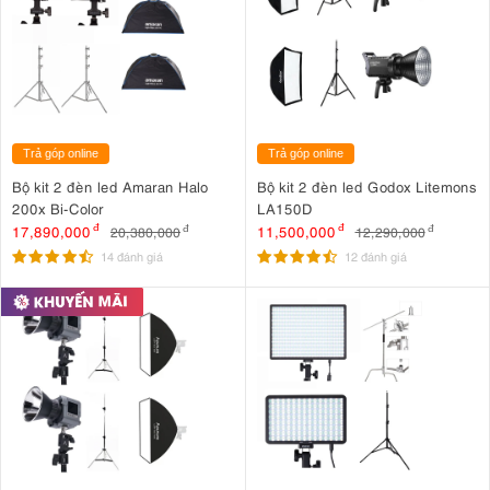
Trả góp online
Trả góp online
Bộ kit 2 đèn led Amaran Halo
Bộ kit 2 đèn led Godox Litemons
200x Bi-Color
LA150D
17,890,000
đ
11,500,000
đ
20,380,000
đ
12,290,000
đ
14 đánh giá
12 đánh giá