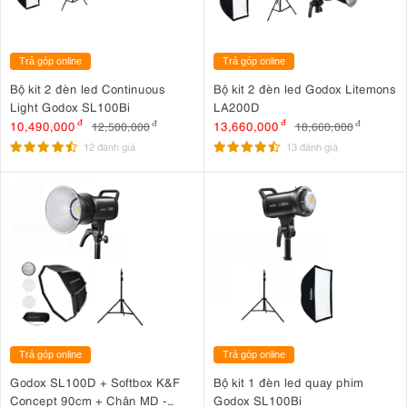
Trả góp online
Trả góp online
Bộ kit 2 đèn led Continuous
Bộ kit 2 đèn led Godox Litemons
Light Godox SL100Bi
LA200D
10,490,000
đ
13,660,000
đ
12,500,000
đ
18,660,000
đ
12 đánh giá
13 đánh giá
Trả góp online
Trả góp online
Godox SL100D + Softbox K&F
Bộ kit 1 đèn led quay phim
Concept 90cm + Chân MD -
Godox SL100Bi