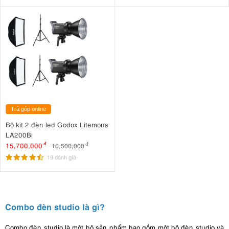
Trả góp online
Bộ kit 2 đèn led Godox Litemons
LA200Bi
15,700,000
đ
16,500,000
đ
19 đánh giá
Combo đèn studio là gì?
Combo đèn studio là một bộ sản phẩm bao gồm một bộ đèn studio và