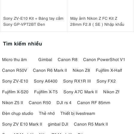
Sony ZV-E10 Kit + Báng tay cầm
Máy ảnh Nikon Z FC Kit Z
Sony GP-VPT2BT Đen
28mm F2.8 ( SE ) Nhập khẩu
Tìm kiếm nhiều
Micro thu âm
Gimbal
Canon R8
Canon PowerShot V1
Canon R50V
Canon R6 Mark II
Nikon Z8
Fujifilm X-Half
Sony ZV-E10
Sony A6400
Sony RX1R III
Sony FX2
Fujifilm X-S20
Fujifilm X-T5
Sony A7C Mark II
Nikon Zf
Nikon Z5 II
Canon R50
DJI rs 4
Canon RF 85mm
Đèn chụp studio
Thẻ nhớ
Thiết bị livestream
Sony ZV E10 Mark II
gimbal DJI
Canon R5 Mark II