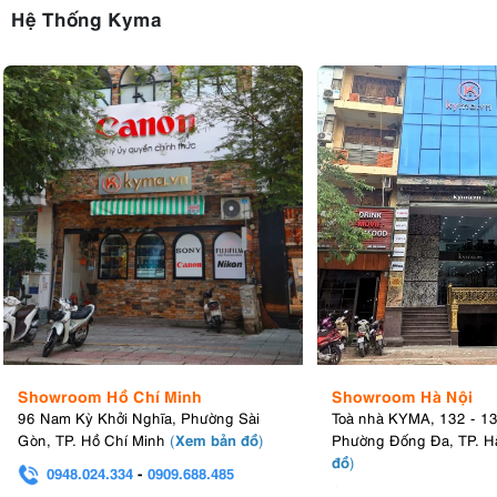
Hệ Thống Kyma
Showroom Hồ Chí Minh
Showroom Hà Nội
96 Nam Kỳ Khởi Nghĩa, Phường Sài
Toà nhà KYMA, 132 - 1
Xem bản đồ
Gòn, TP. Hồ Chí Minh
(
)
Phường Đống Đa, TP. H
đồ
)
0948.024.334
-
0909.688.485
0982.580.303
-
0938