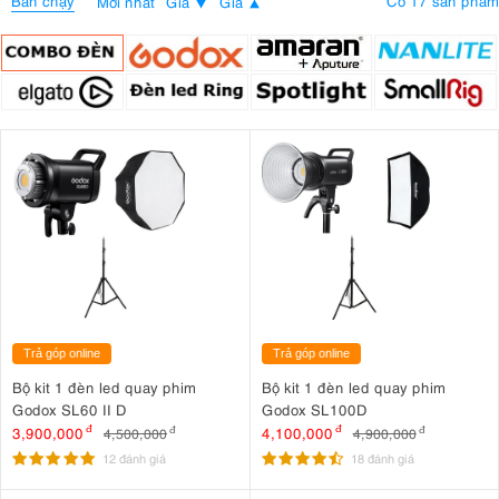
Bán chạy
Có 17 sản phẩm
Mới nhất
Giá
Giá
Trả góp online
Trả góp online
Bộ kit 1 đèn led quay phim
Bộ kit 1 đèn led quay phim
Godox SL60 II D
Godox SL100D
3,900,000
đ
4,100,000
đ
4,500,000
đ
4,900,000
đ
12 đánh giá
18 đánh giá