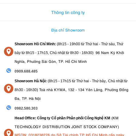
Thông tin công ty
Địa chỉ Showroom
Showroom Hồ Chí Minh:
(8h15 - 19h00 từ
Thứ hai - Thứ sáu, Thứ
96 Nam Kỳ Khởi
bảy từ
8h15 - 17h15,
Chủ nhật từ 8
h30 - 16h30
)
Nghĩa, Phường Sài Gòn, TP. Hồ Chí Minh
0909.688.485
,
Showroom Hà Nội:
(8h15 - 17h15 từ Thứ hai - Thứ bảy
Chủ nhật từ
)
Toà nhà KYMA, 132 - 134 Yên Lãng, Phường Đống
8
h30 - 16h30
Đa, TP. Hà Nội
0982.580.303
(KM
Head Office: Công ty Cổ phần Phân phối Công Nghệ KM
TECHNOLOGY DISTRIBUTION JOINT STOCK COMPANY)
MSDN: 0318238276 do Sở Tài chính TP Hồ Chí Minh cấp ngày