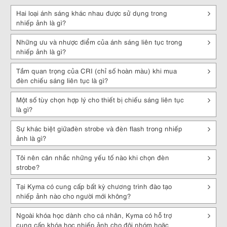
chóng.
Hai loại ánh sáng khác nhau được sử dụng trong
Phụ kiện (Accessories)
: Combo đèn studio cũng có thể bao gồm các
nhiếp ảnh là gì?
phụ kiện như bộ chụp đèn, bộ lọc ánh sáng, dây cáp và túi đựng.
Các phụ kiện này giúp bảo vệ và tăng cường khả năng sử dụng của
Những ưu và nhược điểm của ánh sáng liên tục trong
combo đèn studio.
nhiếp ảnh là gì?
Tại sao nên mua combo đèn studio?
Tầm quan trọng của CRI (chỉ số hoàn màu) khi mua
đèn chiếu sáng liên tục là gì?
Ánh sáng chất lượng
: Combo đèn studio thường đi kèm với các
đèn
chụp
chuyên nghiệp, có khả năng tạo ra ánh sáng mạnh mẽ và chất
Một số tùy chọn hợp lý cho thiết bị chiếu sáng liên tục
lượng cao. Điều này giúp bạn có thể chiếu sáng đầy đủ và tạo ra hiệu
là gì?
ứng ánh sáng chuyên nghiệp trong quá trình quay phim hoặc chụp
ảnh.
Sự khác biệt giữađèn strobe và đèn flash trong nhiếp
ảnh là gì?
Điều khiển ánh sáng linh hoạt
: Các combo đèn studio thường bao
gồm các thiết bị điều khiển ánh sáng như bộ điều khiển từ xa, bộ
Tôi nên cân nhắc những yếu tố nào khi chọn đèn
điều chỉnh độ sáng, màu sắc, và góc chiếu. Điều này cho phép bạn
strobe?
tùy chỉnh ánh sáng một cách dễ dàng và linh hoạt để đạt được hiệu
quả ánh sáng mong muốn.
Tại Kyma có cung cấp bất kỳ chương trình đào tạo
Tiết kiệm thời gian và công sức
: Khi bạn mua combo đèn studio, bạn
nhiếp ảnh nào cho người mới không?
nhận được một bộ đầy đủ các loại đèn cần thiết cho công việc chụp
ảnh hoặc quay video. Điều này giúp bạn tiết kiệm thời gian và công
Ngoài khóa học dành cho cá nhân, Kyma có hỗ trợ
sức trong việc tìm kiếm và mua từng loại đèn riêng lẻ. Bạn cũng
cung cấp khóa học nhiếp ảnh cho đội nhóm hoặc