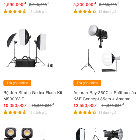
240A
4,590,000
đ
5,200,000
đ
5,310,000
đ
5,900,000
đ
18 đánh giá
13 đánh giá
Trả góp online
Trả góp online
Bộ đèn Studio Godox Flash Kit
Amaran Ray 360C + Softbox cầu
MS300V-D
K&F Concept 85cm + Amaran
2.8m
10,390,000
đ
12,590,000
đ
10,990,000
đ
14,990,000
đ
16 đánh giá
13 đánh giá