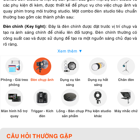
các phụ kiện đi kèm, được thiết kế để phục vụ cho việc chụp ảnh và
quay phim trong môi trường studio. Một combo đèn studio tiêu chuẩn
thường bao gồm các thành phần sau:
Đèn chính (Key light)
: Đây là đèn chính được đặt trước vị trí chụp và
tạo ra ánh sáng chính để chiếu lên đối tượng. Đèn chính thường có
công suất cao và được sử dụng để tạo ra một nguồn sáng chủ đạo và
rõ ràng.
Xem thêm ▼
Đèn Fill (Fill light)
: Đèn fill được sử dụng để làm dịu bóng và sáng
bổ sung lên vùng khuôn mặt hay khu vực bị che bóng bởi đèn chính.
Đèn fill giúp tạo ra ánh sáng mềm mại hơn và giảm độ tối đa hóa.
Đèn phụ (Back light)
: Đèn back được đặt phía sau đối tượng và tạo ra
Phông - Giá treo
Đèn chụp ảnh
Dụng cụ tản
Dụng cụ hắt
Chân đèn
một lớp ánh sáng phía sau, giúp tách biệt đối tượng với phông nền.
phông
sáng
sáng
Đèn này giúp tạo ra hiệu ứng sâu và định hình đối tượng.
Chân đèn (Light stand)
: Chân đèn là phụ kiện giúp đặt và cố định
đèn studio vào vị trí cần thiết. Chúng có thể điều chỉnh độ cao và góc
đèn để tạo ra ánh sáng phù hợp.
Màn hình hỗ trợ
Trigger - Kích
Lồng - Bàn chụp
Phụ kiện studio
Máy nhắc chữ
quay
đèn
sản phẩm
khác
Bộ điều khiển (Control System)
: Một combo đèn studio có thể đi
kèm với bộ điều khiển để điều chỉnh độ sáng, nhiệt độ màu và các
tính năng khác của đèn. Bộ điều khiển giúp người dùng dễ dàng tùy
CÂU HỎI THƯỜNG GẶP
chỉnh ánh sáng theo ý muốn và thay đổi các thiết lập ánh sáng nhanh