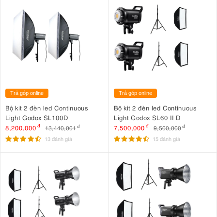
Trả góp online
Trả góp online
Bộ kit 2 đèn led Continuous
Bộ kit 2 đèn led Continuous
Light Godox SL100D
Light Godox SL60 II D
8,200,000
đ
7,500,000
đ
13,440,001
đ
9,500,000
đ
13 đánh giá
15 đánh giá