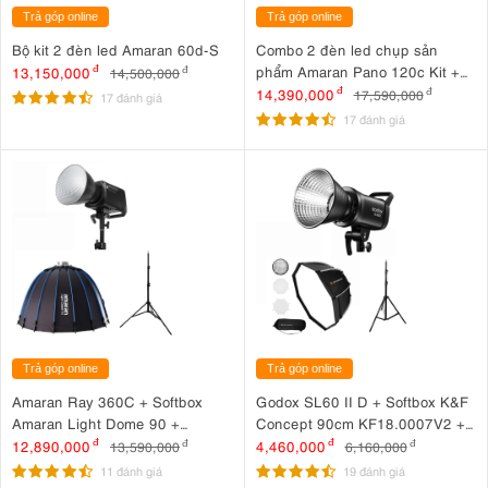
Trả góp online
Trả góp online
Bộ kit 2 đèn led Amaran 60d-S
Combo 2 đèn led chụp sản
phẩm Amaran Pano 120c Kit +
13,150,000
đ
14,500,000
đ
Amaran Pano 60c Kit
14,390,000
đ
17,590,000
đ
17 đánh giá
17 đánh giá
Trả góp online
Trả góp online
Amaran Ray 360C + Softbox
Godox SL60 II D + Softbox K&F
Amaran Light Dome 90 +
Concept 90cm KF18.0007V2 +
Amaran 2.8m
Chân MD - 240A
12,890,000
đ
4,460,000
đ
13,590,000
đ
6,160,000
đ
11 đánh giá
19 đánh giá