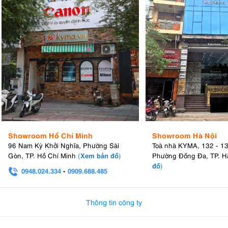
Showroom Hồ Chí Minh
Showroom Hà Nội
96 Nam Kỳ Khởi Nghĩa, Phường Sài
Toà nhà KYMA, 132 - 1
Xem bản đồ
Gòn, TP. Hồ Chí Minh
(
)
Phường Đống Đa, TP. H
đồ
)
0948.024.334
-
0909.688.485
0982.580.303
-
0938
Thông tin công ty