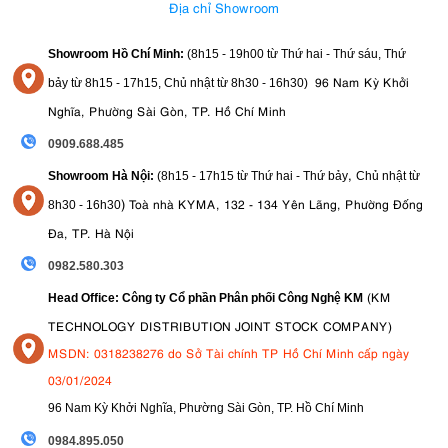
Địa chỉ Showroom
Showroom Hồ Chí Minh:
(8h15 - 19h00 từ
Thứ hai - Thứ sáu, Thứ
96 Nam Kỳ Khởi
bảy từ
8h15 - 17h15,
Chủ nhật từ 8
h30 - 16h30
)
Nghĩa, Phường Sài Gòn, TP. Hồ Chí Minh
0909.688.485
,
Showroom Hà Nội:
(8h15 - 17h15 từ Thứ hai - Thứ bảy
Chủ nhật từ
)
Toà nhà KYMA, 132 - 134 Yên Lãng, Phường Đống
8
h30 - 16h30
Đa, TP. Hà Nội
0982.580.303
(KM
Head Office: Công ty Cổ phần Phân phối Công Nghệ KM
TECHNOLOGY DISTRIBUTION JOINT STOCK COMPANY)
MSDN: 0318238276 do Sở Tài chính TP Hồ Chí Minh cấp ngày
03/01/2024
96 Nam Kỳ Khởi Nghĩa, Phường Sài Gòn, TP. Hồ Chí Minh
09
84.895.050