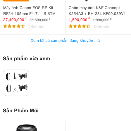
Máy ảnh Canon EOS RP Kit
Chân máy ảnh K&F Concept
RF24-105mm F4-7.1 IS STM
K254A3 + BH-28L KF09.089V1
27,490,000
đ
1,590,000
đ
35,500,000
đ
1,990,000
đ
15 đánh giá
12 đánh giá
Xem tất cả sản phẩm đang khuyến mãi
Sản phẩm vừa xem
Sản Phẩm Mới