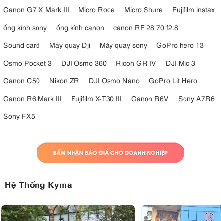
Canon G7 X Mark III
Micro Rode
Micro Shure
Fujifilm instax
ống kính sony
ống kính canon
canon RF 28 70 f2.8
Sound card
Máy quay Dji
Máy quay sony
GoPro hero 13
Osmo Pocket 3
DJI Osmo 360
Ricoh GR IV
DJI Mic 3
Canon C50
Nikon ZR
DJI Osmo Nano
GoPro Lit Hero
Canon R6 Mark III
Fujifilm X-T30 III
Canon R6V
Sony A7R6
Sony FX5
Hệ Thống Kyma