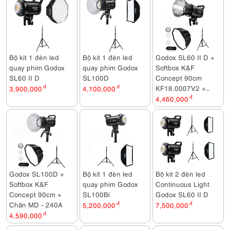
Bộ kit 1 đèn led
Bộ kit 1 đèn led
Godox SL60 II D +
quay phim Godox
quay phim Godox
Softbox K&F
SL60 II D
SL100D
Concept 90cm
KF18.0007V2 +
3,900,000
đ
4,100,000
đ
Chân MD - 240A
4,460,000
đ
Godox SL100D +
Bộ kit 1 đèn led
Bộ kit 2 đèn led
Softbox K&F
quay phim Godox
Continuous Light
Concept 90cm +
SL100Bi
Godox SL60 II D
Chân MD - 240A
5,200,000
đ
7,500,000
đ
4,590,000
đ