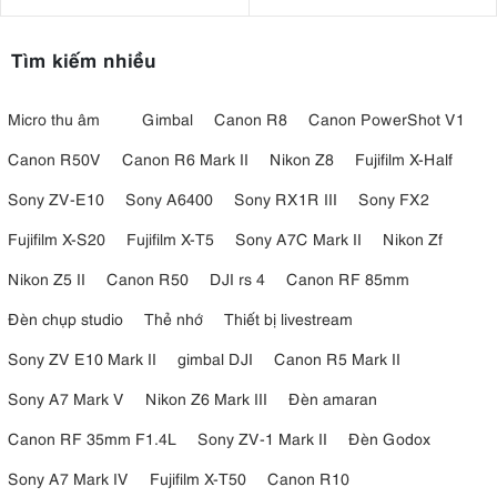
Tìm kiếm nhiều
Micro thu âm
Gimbal
Canon R8
Canon PowerShot V1
Canon R50V
Canon R6 Mark II
Nikon Z8
Fujifilm X-Half
Sony ZV-E10
Sony A6400
Sony RX1R III
Sony FX2
Fujifilm X-S20
Fujifilm X-T5
Sony A7C Mark II
Nikon Zf
Nikon Z5 II
Canon R50
DJI rs 4
Canon RF 85mm
Đèn chụp studio
Thẻ nhớ
Thiết bị livestream
Sony ZV E10 Mark II
gimbal DJI
Canon R5 Mark II
Sony A7 Mark V
Nikon Z6 Mark III
Đèn amaran
Canon RF 35mm F1.4L
Sony ZV-1 Mark II
Đèn Godox
Sony A7 Mark IV
Fujifilm X-T50
Canon R10