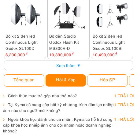
Bộ kit 2 đèn led
Bộ đèn Studio
Bộ kit 2 đèn led
Continuous Light
Godox Flash Kit
Continuous Light
Godox SL100D
MS300V-D
Godox SL100Bi
8,200,000
đ
10,390,000
đ
10,490,000
đ
Xem thêm ▼
Tổng quan
Hỏi & đáp
Hộp SP
Cách thức mua trả góp như thế nào?
1 TRẢ LỜI
Tại Kyma có cung cấp bất kỳ chương trình đào tạo nhiếp
1 TRẢ LỜI
ảnh nào cho người mới không?
Ngoài khóa học dành cho cá nhân, Kyma có hỗ trợ cung
1 TRẢ LỜI
cấp khóa học nhiếp ảnh cho đội nhóm hoặc doanh nghiệp
không?