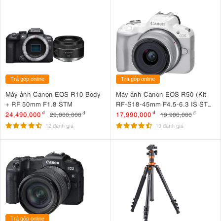
Trả góp online
Trả góp online
Máy ảnh Canon EOS R10 Body
Máy ảnh Canon EOS R50 (Kit
+ RF 50mm F1.8 STM
RF-S18-45mm F4.5-6.3 IS STM
Trắng)
24,490,000
đ
17,990,000
đ
29,000,000
đ
19,900,000
đ
12 đánh giá
19 đánh giá
Trả góp online