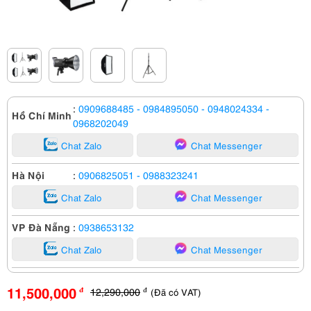
:
0909688485
- 0984895050
- 0948024334
-
Hồ Chí Minh
0968202049
Chat Zalo
Chat Messenger
Hà Nội
:
0906825051
- 0988323241
Chat Zalo
Chat Messenger
VP Đà Nẵng
:
0938653132
Chat Zalo
Chat Messenger
11,500,000
12,290,000
(Đã có VAT)
đ
đ