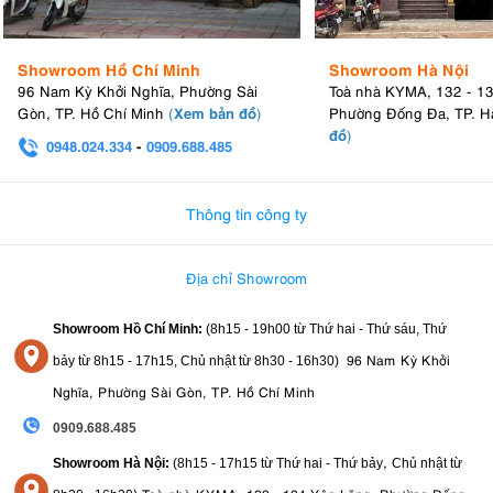
Showroom Hồ Chí Minh
Showroom Hà Nội
96 Nam Kỳ Khởi Nghĩa, Phường Sài
Toà nhà KYMA, 132 - 1
Xem bản đồ
Gòn, TP. Hồ Chí Minh
(
)
Phường Đống Đa, TP. H
đồ
)
0948.024.334
-
0909.688.485
0982.580.303
-
0938
Thông tin công ty
Địa chỉ Showroom
Showroom Hồ Chí Minh:
(8h15 - 19h00 từ
Thứ hai - Thứ sáu, Thứ
96 Nam Kỳ Khởi
bảy từ
8h15 - 17h15,
Chủ nhật từ 8
h30 - 16h30
)
Nghĩa, Phường Sài Gòn, TP. Hồ Chí Minh
0909.688.485
,
Showroom Hà Nội:
(8h15 - 17h15 từ Thứ hai - Thứ bảy
Chủ nhật từ
)