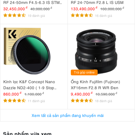
RF 24-50mm F4.5-6.3 IS STM
RF 24-70mm F2.8 L IS USM
(nhập khẩu)
32,450,000
đ
133,490,000
đ
40,000,000
đ
160,000,000
đ
19 đánh giá
16 đánh giá
Trả góp online
Kính lọc K&F Concept Nano
Ống Kính Fujifilm (Fujinon)
Dazzle ND2-400 ( 1-9 Stop
XF16mm F2.8 R WR Đen
) 72mm KF01.2361
860,000
đ
9,490,000
đ
1,100,000
đ
10,590,000
đ
11 đánh giá
18 đánh giá
Xem tất cả sản phẩm đang khuyến mãi
Sản phẩm vừa xem