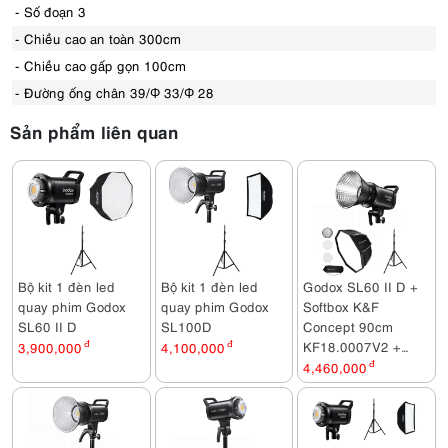
- Số đoạn 3
- Chiều cao an toàn 300cm
- Chiều cao gấp gọn 100cm
- Đường ống chân 39/Φ 33/Φ 28
Sản phẩm liên quan
Bộ kit 1 đèn led
Bộ kit 1 đèn led
Godox SL60 II D +
quay phim Godox
quay phim Godox
Softbox K&F
SL60 II D
SL100D
Concept 90cm
KF18.0007V2 +
3,900,000
đ
4,100,000
đ
Chân MD - 240A
4,460,000
đ