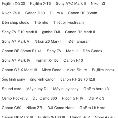
Fujifilm X-S20
Fujifilm X-T5
Sony A7C Mark II
Nikon Zf
Nikon Z5 II
Canon R50
DJI rs 4
Canon RF 85mm
Đèn chụp studio
Thẻ nhớ
Thiết bị livestream
Sony ZV E10 Mark II
gimbal DJI
Canon R5 Mark II
Sony A7 Mark V
Nikon Z6 Mark III
Đèn amaran
Canon RF 35mm F1.4L
Sony ZV-1 Mark II
Đèn Godox
Sony A7 Mark IV
Fujifilm X-T50
Canon R10
Canon G7 X Mark III
Micro Rode
Micro Shure
Fujifilm instax
ống kính sony
ống kính canon
canon RF 28 70 f2.8
Sound card
Máy quay Dji
Máy quay sony
GoPro hero 13
Osmo Pocket 3
DJI Osmo 360
Ricoh GR IV
DJI Mic 3
Canon C50
Nikon ZR
DJI Osmo Nano
GoPro Lit Hero
Canon R6 Mark III
Fujifilm X-T30 III
Canon R6V
Sony A7R6