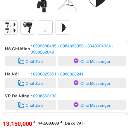
:
0909688485
- 0984895050
- 0948024334
-
Hồ Chí Minh
0968202049
Chat Zalo
Chat Messenger
Hà Nội
:
0906825051
- 0988323241
Chat Zalo
Chat Messenger
VP Đà Nẵng
:
0938653132
Chat Zalo
Chat Messenger
13,150,000
14,500,000
(Đã có VAT)
đ
đ