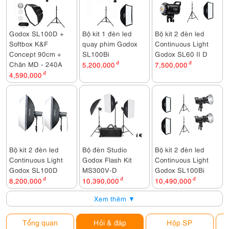
Godox SL100D +
Bộ kit 1 đèn led
Bộ kit 2 đèn led
Softbox K&F
quay phim Godox
Continuous Light
Concept 90cm +
SL100Bi
Godox SL60 II D
Chân MD - 240A
5,200,000
đ
7,500,000
đ
4,590,000
đ
Bộ kit 2 đèn led
Bộ đèn Studio
Bộ kit 2 đèn led
Continuous Light
Godox Flash Kit
Continuous Light
Godox SL100D
MS300V-D
Godox SL100Bi
8,200,000
đ
10,390,000
đ
10,490,000
đ
Xem thêm ▼
Tổng quan
Hỏi & đáp
Hộp SP