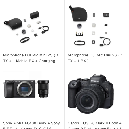
Microphone DJI Mic Mini 2S ( 1
Microphone DJI Mic Mini 2S ( 1
TX + 1 Mobile RX + Charging
TX + 1 RX )
Case )
Sony Alpha A6400 Body + Sony
Canon EOS R6 Mark II Body +
E PZ 18-105mm F4 G OSS
Canon RF 24-105mm F4-7.1 IS