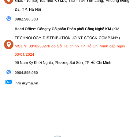
Toà nhà KYMA, 132 - 134 Yên Lãng, Phường Đống
8
h30 - 16h30
Đa, TP. Hà Nội
0982.580.303
(KM
Head Office: Công ty Cổ phần Phân phối Công Nghệ KM
TECHNOLOGY DISTRIBUTION JOINT STOCK COMPANY)
MSDN: 0318238276 do Sở Tài chính TP Hồ Chí Minh cấp ngày
03/01/2024
96 Nam Kỳ Khởi Nghĩa, Phường Sài Gòn, TP. Hồ Chí Minh
09
84.895.050
info@kyma.vn