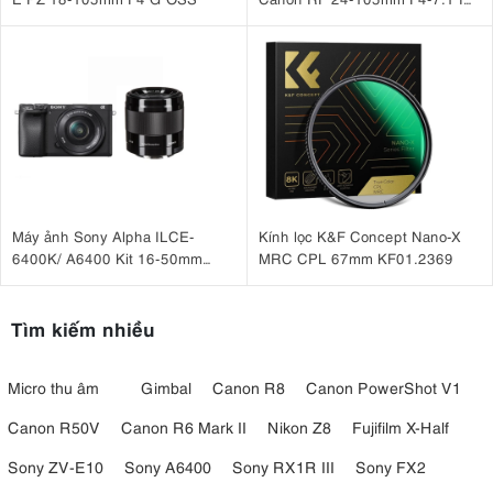
STM
Máy ảnh Sony Alpha ILCE-
Kính lọc K&F Concept Nano-X
6400K/ A6400 Kit 16-50mm
MRC CPL 67mm KF01.2369
+ E 50mm F1.8 OSS
Tìm kiếm nhiều
Micro thu âm
Gimbal
Canon R8
Canon PowerShot V1
Canon R50V
Canon R6 Mark II
Nikon Z8
Fujifilm X-Half
Sony ZV-E10
Sony A6400
Sony RX1R III
Sony FX2