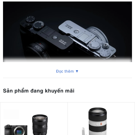
Đọc thêm ▼
Sản phẩm đang khuyến mãi
2. Có gì mới ở Fujifilm X-E5?
Fujifilm X-E5 cung cấp bản cập nhật quan trọng nhất cho dòng máy
ảnh không gương lật kiểu máy đo khoảng cách nhỏ gọn của
Fujifilm. Nó giới thiệu tính năng ổn định hình ảnh trong thân máy 5
trục cho dòng XE, cung cấp khả năng hiệu chỉnh lên đến 7,0 điểm