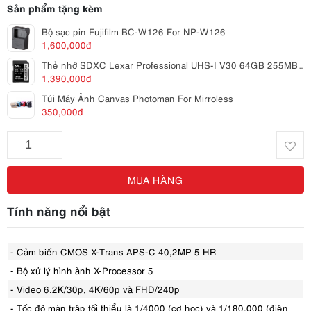
Sản phẩm tặng kèm
Bộ sạc pin Fujifilm BC‑W126 For NP-W126
1,600,000đ
Thẻ nhớ SDXC Lexar Professional UHS-I V30 64GB 255MB/ 135MB/ s
1,390,000đ
Túi Máy Ảnh Canvas Photoman For Mirroless
350,000đ
MUA HÀNG
Tính năng nổi bật
- Cảm biến CMOS X-Trans APS-C 40,2MP 5 HR
- Bộ xử lý hình ảnh X-Processor 5
- Video 6.2K/30p, 4K/60p và FHD/240p
- Tốc độ màn trập tối thiểu là 1/4000 (cơ học) và 1/180.000 (điện