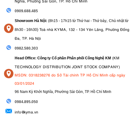
Nghĩa, Phường Sài Gòn, TP. Hồ Chí Minh
cho các nhiếp ảnh gia có kinh nghiệm đang tìm kiếm thân máy thứ
hai hoặc các nhiếp ảnh gia mới vào nghề đang tìm kiếm một bước
0909.688.485
tiến nhỏ và phong cách.
,
Showroom Hà Nội:
(8h15 - 17h15 từ Thứ hai - Thứ bảy
Chủ nhật từ
)
Toà nhà KYMA, 132 - 134 Yên Lãng, Phường Đống
8
h30 - 16h30
Đa, TP. Hà Nội
0982.580.303
(KM
Head Office: Công ty Cổ phần Phân phối Công Nghệ KM
TECHNOLOGY DISTRIBUTION JOINT STOCK COMPANY)
MSDN: 0318238276 do Sở Tài chính TP Hồ Chí Minh cấp ngày
03/01/2024
96 Nam Kỳ Khởi Nghĩa, Phường Sài Gòn, TP. Hồ Chí Minh
09
84.895.050
info@kyma.vn
4. Ưu và nhược điểm của Fujifilm X-E5