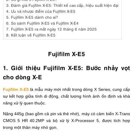
3.
Đánh giá Fujifilm X-E5: Thiết kế cao cấp, hiệu suất hiện đại
4.
Ưu và nhược điểm của Fujifilm X-E5
5.
Fujifilm X-E5 dành cho ai?
6.
So sánh Fujifilm X-E5 và Fujifilm X-E4
7.
Fujifilm X-E5 ra mắt ngày 12 tháng 6 năm 2025
8.
Kết luận về Fujifilm X-E5
Fujifilm X-E5
1. Giới thiệu Fujifilm X-E5: Bước nhảy vọt
cho dòng X-E
Fujifilm X-E5
là mẫu máy mới nhất trong dòng X Series, cung cấp
sự kết hợp giữa tính di động, chất lượng hình ảnh ổn định và khả
năng xử lý quen thuộc.
Nặng 445g (bao gồm cả pin và thẻ nhớ), máy có cảm biến X-Trans
CMOS 5 HR 40.2MP và bộ xử lý X-Processor 5, được tích hợp
trong một thân máy nhỏ gọn.