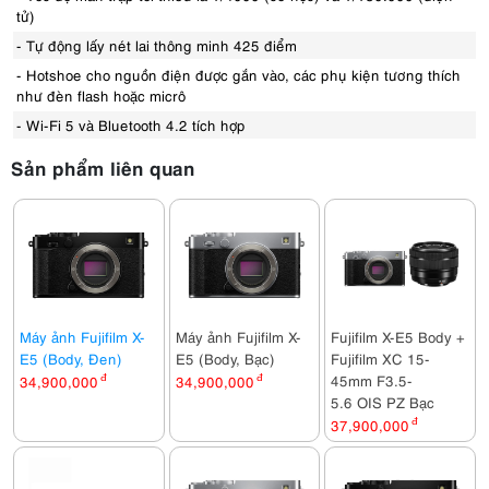
tử)
- Tự động lấy nét lai thông minh 425 điểm
- Hotshoe cho nguồn điện được gắn vào, các phụ kiện tương thích
như đèn flash hoặc micrô
- Wi-Fi 5 và Bluetooth 4.2 tích hợp
Sản phẩm liên quan
Máy ảnh Fujifilm X-
Máy ảnh Fujifilm X-
Fujifilm X-E5 Body +
E5 (Body, Đen)
E5 (Body, Bạc)
Fujifilm XC 15-
45mm F3.5-
34,900,000
đ
34,900,000
đ
5.6 OIS PZ Bạc
37,900,000
đ