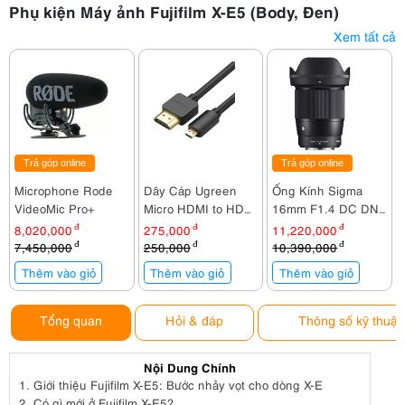
Phụ kiện Máy ảnh Fujifilm X-E5 (Body, Đen)
Xem tất cả
Trả góp online
Trả góp online
Microphone Rode
Dây Cáp Ugreen
Ống Kính Sigma
VideoMic Pro+
Micro HDMI to HDMI
16mm F1.4 DC DN
30102 1,5M
For Fujifilm X
8,020,000
đ
275,000
đ
11,220,000
đ
7,450,000
đ
250,000
đ
10,390,000
đ
Thêm vào giỏ
Thêm vào giỏ
Thêm vào giỏ
Tổng quan
Hỏi & đáp
Thông số kỹ thuật
Nội Dung Chính
1.
Giới thiệu Fujifilm X-E5: Bước nhảy vọt cho dòng X-E
2.
Có gì mới ở Fujifilm X-E5?