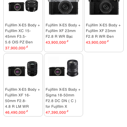
Fujifilm X-E5 Body +
Fujifilm X-E5 Body +
Fujifilm X-E5 Body +
Fujifilm XC 15-
Fujifilm XF 23mm
Fujifilm XF 23mm
45mm F3.5-
F2.8 R WR Bạc
F2.8 R WR Đen
5.6 OIS PZ Đen
43,900,000
đ
43,900,000
đ
37,900,000
đ
Fujifilm X-E5 Body +
Fujifilm X-E5 Body +
Fujifilm XF 16-
Sigma 18-50mm
50mm F2.8-
F2.8 DC DN ( C )
4.8 R LM WR
for Fujifilm X
46,490,000
đ
47,390,000
đ