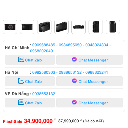
:
0909688485
- 0984895050
- 0948024334
-
Hồ Chí Minh
0968202049
Chat Zalo
Chat Messenger
Hà Nội
:
0982580303
- 0938653132
- 0988323241
Chat Zalo
Chat Messenger
VP Đà Nẵng
:
0938653132
Chat Zalo
Chat Messenger
34,900,000
37,990,000
đ
(Đã có VAT)
FlashSale
đ