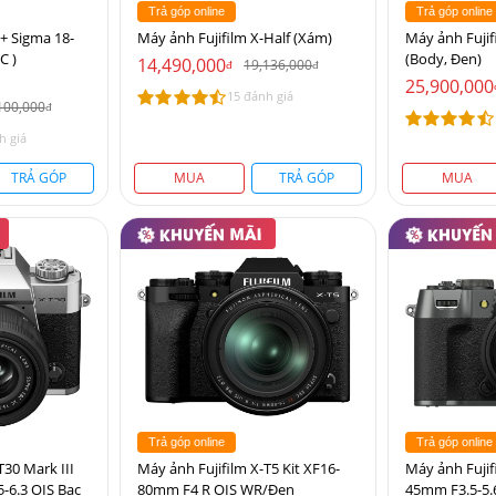
Trả góp online
Trả góp online
 + Sigma 18-
Máy ảnh Fujifilm X-Half (Xám)
Máy ảnh Fujif
C )
(Body, Đen)
14,490,000
19,136,000
đ
đ
25,900,000
15 đánh giá
100,000
đ
h giá
TRẢ GÓP
MUA
TRẢ GÓP
MUA
Trả góp online
Trả góp online
T30 Mark III
Máy ảnh Fujifilm X-T5 Kit XF16-
Máy ảnh Fujif
-6.3 OIS Bạc
80mm F4 R OIS WR/Đen
45mm F3.5-5.