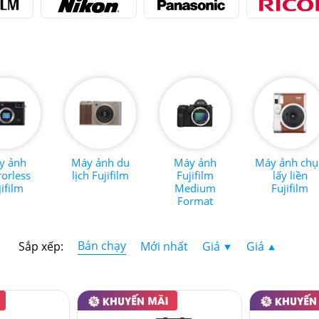
y ảnh
Máy ảnh du
Máy ảnh
Máy ảnh ch
rorless
lịch Fujifilm
Fujifilm
lấy liền
jifilm
Medium
Fujifilm
Format
Bán chạy
Sắp xếp:
Mới nhất
Giá
Giá