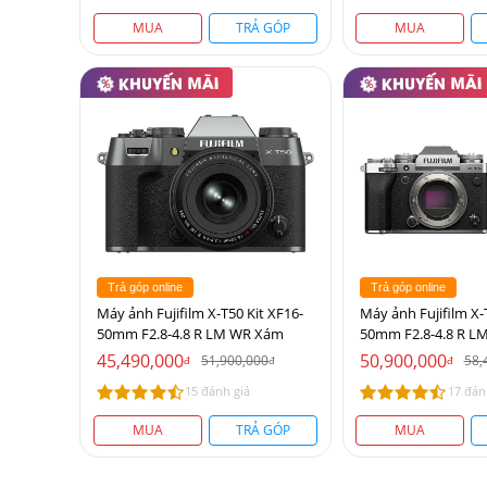
MUA
TRẢ GÓP
MUA
Trả góp online
Trả góp online
Máy ảnh Fujifilm X-T50 Kit XF16-
Máy ảnh Fujifilm X-
50mm F2.8-4.8 R LM WR Xám
50mm F2.8-4.8 R L
45,490,000
50,900,000
51,900,000
58,
đ
đ
đ
15 đánh giá
17 đán
MUA
TRẢ GÓP
MUA