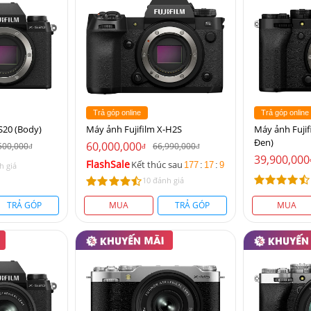
Trả góp online
Trả góp online
S20 (Body)
Máy ảnh Fujifilm X-H2S
Máy ảnh Fujif
Đen)
60,000,000
500,000
66,990,000
đ
đ
đ
39,900,000
FlashSale
Kết thúc sau
177
:
17
:
9
h giá
10 đánh giá
TRẢ GÓP
MUA
TRẢ GÓP
MUA