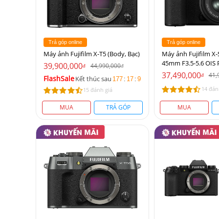
Trả góp online
Trả góp online
Máy ảnh Fujifilm X-T5 (Body, Bạc)
Máy ảnh Fujifilm X-
45mm F3.5-5.6 OIS 
39,900,000
44,990,000
đ
đ
37,490,000
41,
đ
FlashSale
Kết thúc sau
177
:
17
:
9
14 đán
15 đánh giá
MUA
TRẢ GÓP
MUA