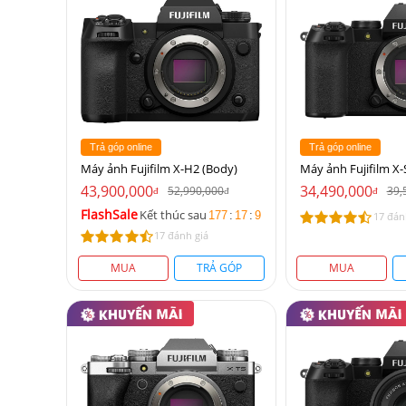
Trả góp online
Trả góp online
Máy ảnh Fujifilm X-H2 (Body)
Máy ảnh Fujifilm X-
43,900,000
34,490,000
52,990,000
39,
đ
đ
đ
FlashSale
Kết thúc sau
177
:
17
:
9
17 đán
17 đánh giá
MUA
TRẢ GÓP
MUA