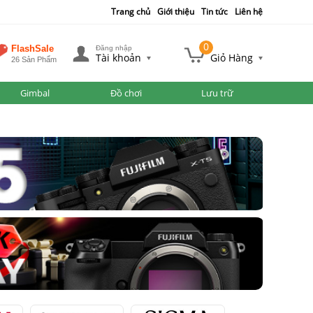
Trang chủ
Giới thiệu
Tin tức
Liên hệ
0
FlashSale
Đăng nhập
Tài khoản
Giỏ Hàng
26 Sản Phẩm
Gimbal
Đồ chơi
Lưu trữ