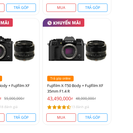
TRẢ GÓP
MUA
TRẢ GÓP
Trả góp online
Body + Fujifilm XF
Fujifilm X-T50 Body + Fujifilm XF
35mm F1.4 R
43,490,000
55,000,000
48,000,000
đ
đ
đ
đ
18 đánh giá
13 đánh giá
TRẢ GÓP
MUA
TRẢ GÓP