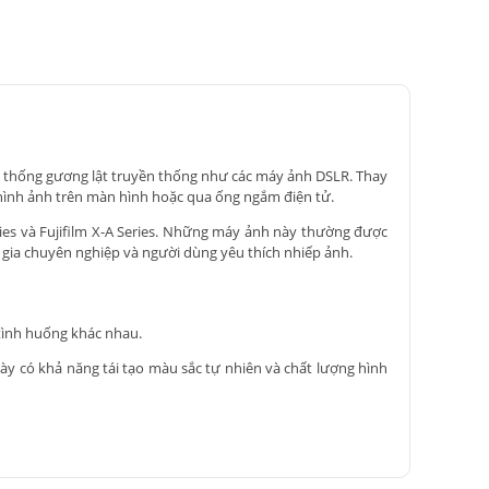
hệ thống gương lật truyền thống như các máy ảnh DSLR. Thay
p hình ảnh trên màn hình hoặc qua ống ngắm điện tử.
eries và Fujifilm X-A Series. Những máy ảnh này thường được
 gia chuyên nghiệp và người dùng yêu thích nhiếp ảnh.
 tình huống khác nhau.
y có khả năng tái tạo màu sắc tự nhiên và chất lượng hình
 độ tùy theo nhu cầu chụp ảnh.
h X-Processor, giúp tăng cường hiệu suất xử lý và cải thiện