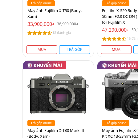
Trả góp online
Trả góp online
Máy ảnh Fujifilm X-T50 (Body,
Fujifilm X-S20 Body
Xám)
50mm F2.8 DC DN ( 
for Fujifilm X
33,900,000
38,900,000
đ
đ
47,290,000
50,
đ
18 đánh giá
16 đán
MUA
TRẢ GÓP
MUA
Trả góp online
Trả góp online
Máy ảnh Fujifilm X-T30 Mark III
Máy ảnh Fujifilm X-
(Body, Xám)
Kit XC 13-33mm F3.5