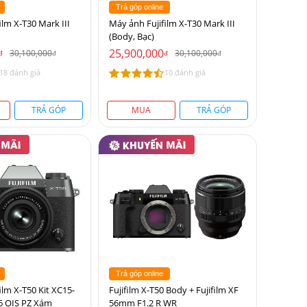
Trả góp online
ilm X-T30 Mark III
Máy ảnh Fujifilm X-T30 Mark III
(Body, Bạc)
25,900,000
30,100,000
30,100,000
đ
đ
đ
đ
18 đánh giá
10 đánh giá
TRẢ GÓP
MUA
TRẢ GÓP
Trả góp online
ilm X-T50 Kit XC15-
Fujifilm X-T50 Body + Fujifilm XF
6 OIS PZ Xám
56mm F1.2 R WR