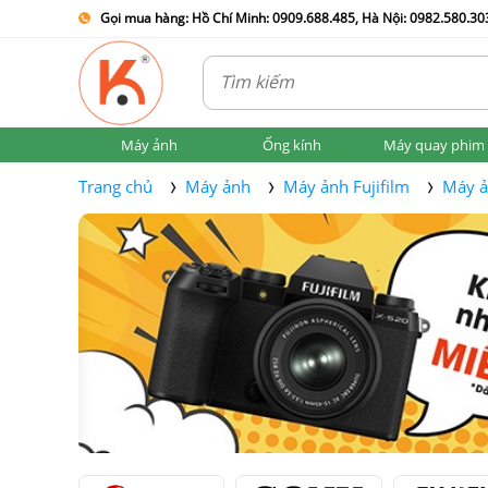
Gọi mua hàng: Hồ Chí Minh: 0909.688.485, Hà Nội: 0982.580.303
Máy ảnh
Ống kính
Máy quay phim
Trang chủ
Máy ảnh
Máy ảnh Fujifilm
Máy ả