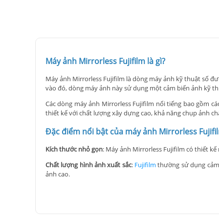
Máy ảnh Mirrorless Fujifilm là gì?
Máy ảnh Mirrorless Fujifilm là dòng máy ảnh kỹ thuật số đ
vào đó, dòng máy ảnh này sử dụng một cảm biến ảnh kỹ thuật
Các dòng máy ảnh Mirrorless Fujifilm nổi tiếng bao gồm các
thiết kế với chất lượng xây dựng cao, khả năng chụp ảnh ch
Đặc điểm nổi bật của máy ảnh Mirrorless Fujifi
Kích thước nhỏ gọn
: Máy ảnh Mirrorless Fujifilm có thiết 
Chất lượng hình ảnh xuất sắc
:
Fujifilm
thường sử dụng cảm b
ảnh cao.
Hệ thống ống kính
: Máy ảnh này thường đi kèm với hệ thốn
Bộ xử lý mạnh mẽ
: Các máy ảnh không gương lật Fujifilm t
khả năng chụp ảnh trong điều kiện ánh sáng yếu.