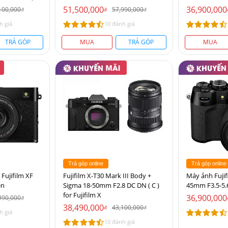
51,500,000
36,900,000
100,000
57,990,000
đ
đ
đ
h giá
10 đánh giá
TRẢ GÓP
MUA
TRẢ GÓP
MUA
Trả góp online
Trả góp online
 Fujifilm XF
Fujifilm X-T30 Mark III Body +
Máy ảnh Fujif
en
Sigma 18-50mm F2.8 DC DN ( C )
45mm F3.5-5.
for Fujifilm X
36,900,000
990,000
đ
38,490,000
43,100,000
đ
đ
h giá
10 đánh giá