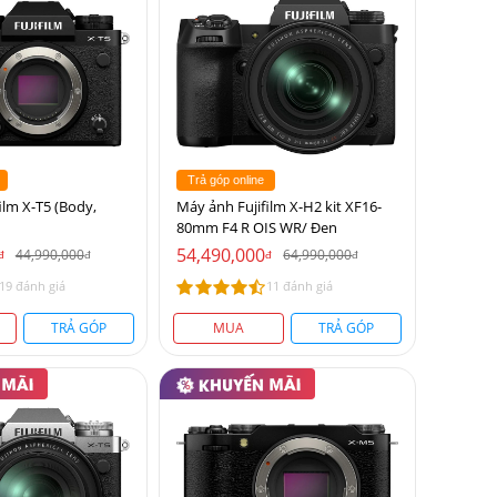
Trả góp online
ilm X-T5 (Body,
Máy ảnh Fujifilm X-H2 kit XF16-
80mm F4 R OIS WR/ Đen
54,490,000
44,990,000
64,990,000
đ
đ
đ
đ
19 đánh giá
11 đánh giá
TRẢ GÓP
MUA
TRẢ GÓP