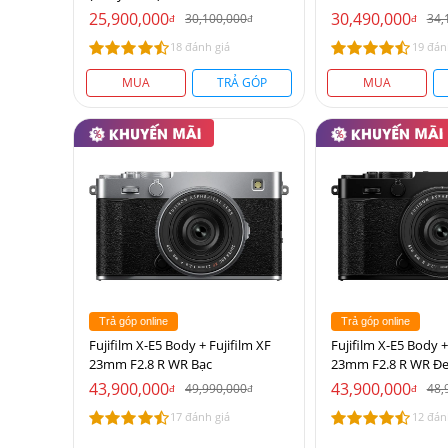
25,900,000
30,490,000
30,100,000
34,
đ
đ
đ
18 đánh giá
19 đán
MUA
TRẢ GÓP
MUA
Trả góp online
Trả góp online
Fujifilm X-E5 Body + Fujifilm XF
Fujifilm X-E5 Body +
23mm F2.8 R WR Bạc
23mm F2.8 R WR Đ
43,900,000
43,900,000
49,990,000
48,
đ
đ
đ
17 đánh giá
12 đán