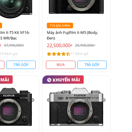
Trả góp online
ilm X-T5 Kit XF16-
Máy ảnh Fujifilm X-M5 (Body,
IS WR/Bạc
Đen)
22,500,000
57,990,000
25,990,000
đ
đ
đ
đ
19 đánh giá
17 đánh giá
TRẢ GÓP
MUA
TRẢ GÓP