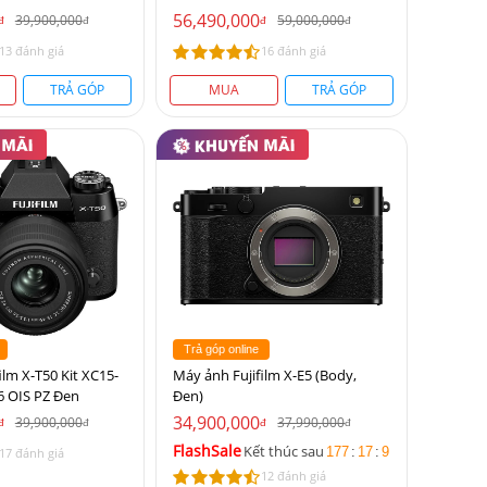
56,490,000
39,900,000
59,000,000
đ
đ
đ
đ
13 đánh giá
16 đánh giá
TRẢ GÓP
MUA
TRẢ GÓP
Trả góp online
ilm X-T50 Kit XC15-
Máy ảnh Fujifilm X-E5 (Body,
6 OIS PZ Đen
Đen)
34,900,000
39,900,000
37,990,000
đ
đ
đ
đ
FlashSale
Kết thúc sau
177
:
17
:
9
17 đánh giá
12 đánh giá