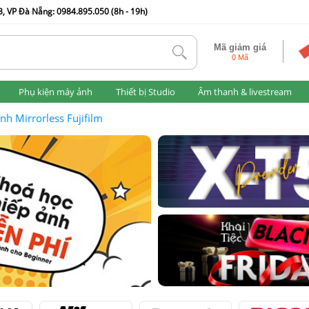
, VP Đà Nẵng: 0984.895.050 (8h - 19h)
Mã giảm giá
tlk
0 Mã
Phụ kiện máy ảnh
Thiết bị Studio
Âm thanh & livestream
nh Mirrorless Fujifilm