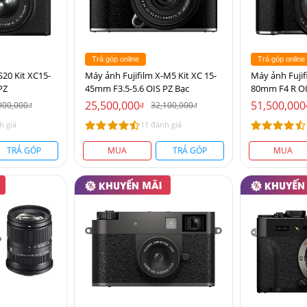
Trả góp online
Trả góp online
S20 Kit XC15-
Máy ảnh Fujifilm X-M5 Kit XC 15-
Máy ảnh Fujif
PZ
45mm F3.5-5.6 OIS PZ Bạc
80mm F4 R O
25,500,000
51,500,000
900,000
32,100,000
đ
đ
đ
h giá
11 đánh giá
TRẢ GÓP
MUA
TRẢ GÓP
MUA