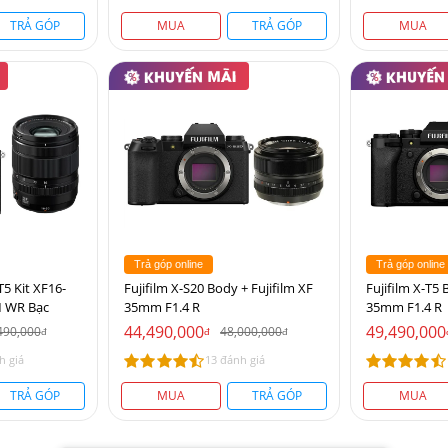
TRẢ GÓP
MUA
TRẢ GÓP
MUA
Trả góp online
Trả góp online
T5 Kit XF16-
Fujifilm X-S20 Body + Fujifilm XF
Fujifilm X-T5 
M WR Bạc
35mm F1.4 R
35mm F1.4 R
44,490,000
49,490,000
490,000
48,000,000
đ
đ
đ
h giá
13 đánh giá
TRẢ GÓP
MUA
TRẢ GÓP
MUA