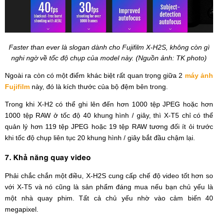
Faster than ever là slogan dành cho Fujifilm X-H2S, không còn gì
nghi ngờ về tốc độ chụp của model này. (Nguồn ảnh: TK photo)
Ngoài ra còn có một điểm khác biệt rất quan trọng giữa 2
máy ảnh
Fujifilm
này, đó là kích thước của bộ đệm bên trong.
Trong khi X-H2 có thể ghi lên đến hơn 1000 tệp JPEG hoặc hơn
1000 tệp RAW ở tốc độ 40 khung hình / giây, thì X-T5 chỉ có thể
quản lý hơn 119 tệp JPEG hoặc 19 tệp RAW tương đối ít ỏi trước
khi tốc độ chụp liên tục 20 khung hình / giây bắt đầu chậm lại.
7. Khả năng quay video
Phải chắc chắn một điều, X-H2S cung cấp chế độ video tốt hơn so
với X-T5 và nó cũng là sản phẩm đáng mua nếu bạn chủ yếu là
một nhà quay phim. Tất cả chủ yếu nhờ vào cảm biến 40
megapixel.