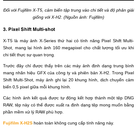
Đối với Fujifilm X-T5, cảm biến tập trung vào chi tiết và độ phân giải
giống với X-H2. (Nguồn ảnh: Fujifilm)
3. Pixel Shift Multi-shot
X-T5 là máy ảnh X-Series thứ hai có tính năng Pixel Shift Multi-
Shot, mang lại hình ảnh 160 megapixel cho chất lượng tối ưu khi
chi tiết thực sự quan trọng.
Trước đây chỉ được thấy trên các máy ảnh định dạng trung bình
mang nhãn hiệu GFX của công ty và phiên bản X-H2. Trong Pixel
Shift Multi-Shot, máy ảnh ghi lại 20 khung hình, dịch chuyển cảm
biến 0,5 pixel giữa mỗi khung hình.
Các hình ảnh kết quả được tự động kết hợp thành một tệp DNG
RAW, tệp này có thể được xuất ra định dạng tệp mong muốn bằng
phần mềm xử lý RAW phù hợp.
Fujifilm X-H2S
hoàn toàn không cung cấp tính năng này.