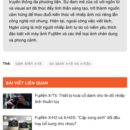
truyền thông đa phương tiện. Sự đam mê của cô với ngôn từ
và visual art đã thúc đẩy tinh thần sáng tạo, trở thành nguồn
cảm hứng để theo đuổi kiến thức về nhiếp ảnh nói riêng lẫn
công nghệ nói chung. Hiện tại, ngoài công việc viết lách,
Ngân cũng là một người nhiếp ảnh tự do có niềm yêu thích
đặc biệt với máy ảnh Fujifilm và các thể loại ảnh chân dung
và phong cảnh.
Thẻ:
cảm biến x-t5
so sánh x-t5 và x-h2s
BÀI VIẾT LIÊN QUAN
Fujifilm X-T5: Thiết bị hoài cổ dành cho tín đồ nhiếp
ảnh thuần túy
Fujifilm X-H2 và X-H2S: "Cặp song sinh" đối đầu
hay bổ sung cho nhau?