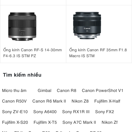
Ống kính Canon RF-S 14-30mm
Ống kính Canon RF 35mm F1.8
F4-6.3 IS STM PZ
Macro IS STM
Tìm kiếm nhiều
Micro thu âm
Gimbal
Canon R8
Canon PowerShot V1
Canon R50V
Canon R6 Mark II
Nikon Z8
Fujifilm X-Half
Sony ZV-E10
Sony A6400
Sony RX1R III
Sony FX2
Fujifilm X-S20
Fujifilm X-T5
Sony A7C Mark II
Nikon Zf