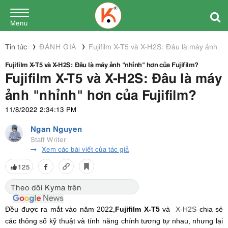
Menu
Tin tức
ĐÁNH GIÁ
Fujifilm X-T5 và X-H2S: Đâu là máy ảnh "nh
Fujifilm X-T5 và X-H2S: Đâu là máy ảnh "nhỉnh" hơn của Fujifilm?
Fujifilm X-T5 và X-H2S: Đâu là máy
ảnh "nhỉnh" hơn của Fujifilm?
11/8/2022 2:34:13 PM
Ngan Nguyen
Staff Writer
Xem các bài viết của tác giả
125
Theo dõi Kyma trên
Đều được ra mắt vào năm 2022,
Fujifilm X-T5
và
X-H2S
chia sẻ
các thông số kỹ thuật và tính năng chính tương tự nhau, nhưng lại