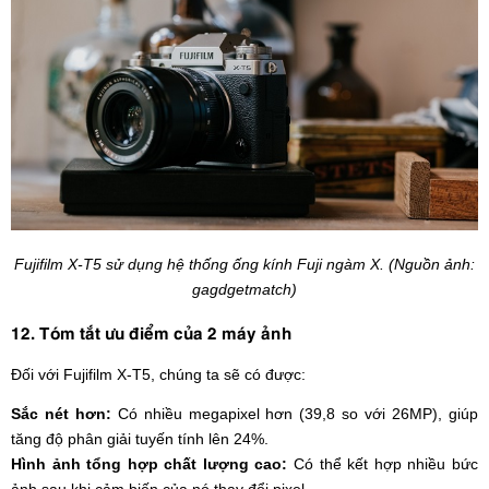
Fujifilm X-T5 sử dụng hệ thống ống kính Fuji ngàm X. (Nguồn ảnh:
gagdgetmatch)
12. Tóm tắt ưu điểm của 2 máy ảnh
Đối với Fujifilm X-T5, chúng ta sẽ có được:
Sắc nét hơn:
Có nhiều megapixel hơn (39,8 so với 26MP), giúp
tăng độ phân giải tuyến tính lên 24%.
Hình ảnh tổng hợp chất lượng cao:
Có thể kết hợp nhiều bức
ảnh sau khi cảm biến của nó thay đổi pixel.