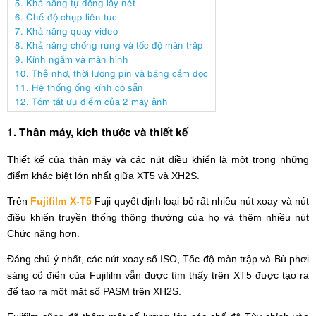
5. Khả năng tự động lấy nét
6. Chế độ chụp liên tục
7. Khả năng quay video
8. Khả năng chống rung và tốc độ màn trập
9. Kính ngắm và màn hình
10. Thẻ nhớ, thời lượng pin và báng cầm dọc
11. Hệ thống ống kính có sẵn
12. Tóm tắt ưu điểm của 2 máy ảnh
1. Thân máy, kích thước và thiết kế
Thiết kế của thân máy và các nút điều khiển là một trong những
điểm khác biệt lớn nhất giữa XT5 và XH2S.
Trên
Fujifilm X-T5
Fuji quyết định loại bỏ rất nhiều nút xoay và nút
điều khiển truyền thống thông thường của họ và thêm nhiều nút
Chức năng hơn.
Đáng chú ý nhất, các nút xoay số ISO, Tốc độ màn trập và Bù phơi
sáng cổ điển của Fujifilm vẫn được tìm thấy trên XT5 được tạo ra
để tạo ra một mặt số PASM trên XH2S.