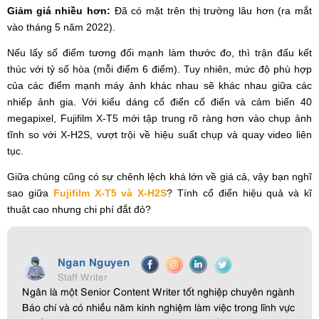
Giảm giá nhiều hơn:
Đã có mặt trên thị trường lâu hơn (ra mắt
vào tháng 5 năm 2022).
Nếu lấy số điểm tương đối mạnh làm thước đo, thì trận đấu kết
thúc với tỷ số hòa (mỗi điểm 6 điểm). Tuy nhiên, mức độ phù hợp
của các điểm mạnh máy ảnh khác nhau sẽ khác nhau giữa các
nhiếp ảnh gia. Với kiểu dáng cổ điển cổ điển và cảm biến 40
megapixel, Fujifilm X-T5 mới tập trung rõ ràng hơn vào chụp ảnh
tĩnh so với X-H2S, vượt trội về hiệu suất chụp và quay video liên
tục.
Giữa chúng cũng có sự chênh lệch khá lớn về giá cả, vậy bạn nghĩ
sao giữa
Fujifilm X-T5 và X-H2S
? Tính cổ điển hiệu quả và kĩ
thuật cao nhưng chi phí đắt đỏ?
Ngan Nguyen
Staff Writer
Ngân là một Senior Content Writer tốt nghiệp chuyên ngành
Báo chí và có nhiều năm kinh nghiệm làm việc trong lĩnh vực