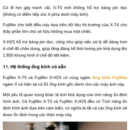
Có lẽ hơi gây tranh cãi, X-T5 mới không hỗ trợ báng pin dọc
(không có điểm tiếp xúc ở phía dưới máy ảnh).
Fujifilm cho biết điều này dựa trên dữ liệu thị trường của X-T4 cho
thấy phần lớn chủ sở hữu không mua một chiếc.
X-H2S hỗ trợ báng pin dọc, cũng như giúp việc xử lý dễ dàng hơn
ở chế độ chân dung, giúp tăng đáng kể thời lượng pin khả dụng lên
1.850 khung hình ở chế độ tiết kiệm.
11. Hệ thống ống kính có sẵn
Fujifilm X-T5 và Fujifilm X-H2S có cùng ngàm
ống kính Fujifilm
ngàm X và hiện tại có 81 ống kính gốc dành cho các máy ảnh này.
Một yếu tố quan trọng khác là tính khả dụng của tính năng ổn định
hình ảnh. Cả Fujifilm X-T5 và Fujifilm X-H2S đều có Tính năng ổn
định hình ảnh dựa trên cảm biến, có nghĩa là tất cả các ống kính sẽ
được ổn định trong các thân máy này.