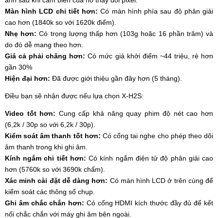
Màn hình LCD chi tiết hơn:
Có màn hình phía sau độ phân giải
cao hơn (1840k so với 1620k điểm).
Nhẹ hơn:
Có trọng lượng thấp hơn (103g hoặc 16 phần trăm) và
do đó dễ mang theo hơn.
Giá cả phải chăng hơn:
Có mức giá khởi điểm ~44 triệu, rẻ hơn
gần 30%
Hiện đại hơn:
Đã được giới thiệu gần đây hơn (5 tháng).
Điều bạn sẽ nhận được nếu lựa chọn X-H2S:
Video tốt hơn:
Cung cấp khả năng quay phim độ nét cao hơn
(6,2k / 30p so với 6,2k / 30p).
Kiểm soát âm thanh tốt hơn:
Có cổng tai nghe cho phép theo dõi
âm thanh trong khi ghi âm.
Kính ngắm chi tiết hơn:
Có kính ngắm điện tử độ phân giải cao
hơn (5760k so với 3690k chấm).
Xác minh cài đặt dễ dàng hơn:
Có màn hình LCD ở trên cùng để
kiểm soát các thông số chụp.
Ghi âm chắc chắn hơn:
Có cổng HDMI kích thước đầy đủ để kết
nối chắc chắn với máy ghi âm bên ngoài.