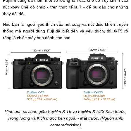
Fujifilm cũng đã thêm một số lượng lớn các chế độ Tùy chỉnh vào
nút xoay Chế độ chụp - trên thực tế là 7 - để bù đắp cho những
thay đổi đó.
Nếu bạn là người yêu thích các nút xoay và nút điều khiển truyền
thống mà người dùng Fuji đã biết đến và yêu thích, thì X-T5 rõ
ràng là chiếc máy ảnh dành cho bạn
Hình ảnh so sánh giữa Fujifilm X-T5 và Fujifilm X-H2S Kích thước,
Trọng lượng và Kích thước bên ngoài - Mặt trước. (Nguồn ảnh:
cameradecision)