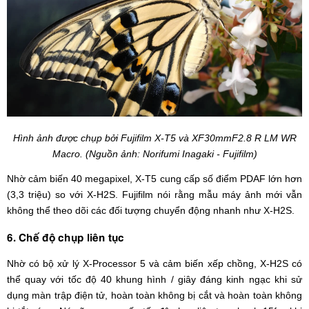
Hình ảnh được chụp bởi Fujifilm X-T5 và XF30mmF2.8 R LM WR
Macro. (Nguồn ảnh: Norifumi Inagaki - Fujifilm)
Nhờ cảm biến 40 megapixel, X-T5 cung cấp số điểm PDAF lớn hơn
(3,3 triệu) so với X-H2S. Fujifilm nói rằng mẫu máy ảnh mới vẫn
không thể theo dõi các đối tượng chuyển động nhanh như X-H2S.
6. Chế độ chụp liên tục
Nhờ có bộ xử lý X-Processor 5 và cảm biến xếp chồng, X-H2S có
thể quay với tốc độ 40 khung hình / giây đáng kinh ngạc khi sử
dụng màn trập điện tử, hoàn toàn không bị cắt và hoàn toàn không