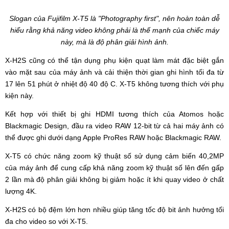
Slogan của Fujifilm X-T5 là "Photography first", nên hoàn toàn dễ
hiểu rằng khả năng video không phải là thế mạnh của chiếc máy
này, mà là độ phân giải hình ảnh.
X-H2S cũng có thể tận dụng phụ kiện quạt làm mát đặc biệt gắn
vào mặt sau của máy ảnh và cải thiện thời gian ghi hình tối đa từ
17 lên 51 phút ở nhiệt độ 40 độ C. X-T5 không tương thích với phụ
kiện này.
Kết hợp với thiết bị ghi HDMI tương thích của Atomos hoặc
Blackmagic Design, đầu ra video RAW 12-bit từ cả hai máy ảnh có
thể được ghi dưới dạng Apple ProRes RAW hoặc Blackmagic RAW.
X-T5 có chức năng zoom kỹ thuật số sử dụng cảm biến 40,2MP
của máy ảnh để cung cấp khả năng zoom kỹ thuật số lên đến gấp
2 lần mà độ phân giải không bị giảm hoặc ít khi quay video ở chất
lượng 4K.
X-H2S có bộ đệm lớn hơn nhiều giúp tăng tốc độ bit ảnh hưởng tối
đa cho video so với X-T5.