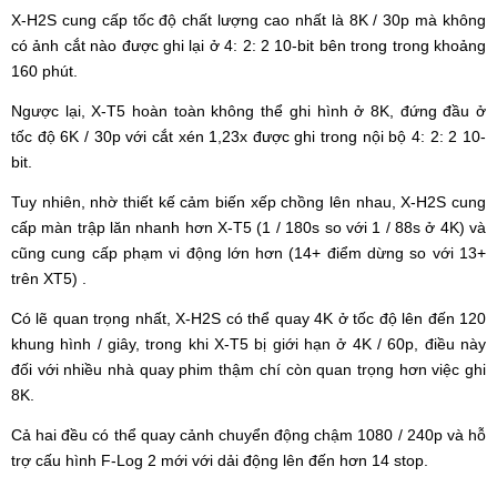
X-H2S cung cấp tốc độ chất lượng cao nhất là 8K / 30p mà không
có ảnh cắt nào được ghi lại ở 4: 2: 2 10-bit bên trong trong khoảng
160 phút.
Ngược lại, X-T5 hoàn toàn không thể ghi hình ở 8K, đứng đầu ở
tốc độ 6K / 30p với cắt xén 1,23x được ghi trong nội bộ 4: 2: 2 10-
bit.
Tuy nhiên, nhờ thiết kế cảm biến xếp chồng lên nhau, X-H2S cung
cấp màn trập lăn nhanh hơn X-T5 (1 / 180s so với 1 / 88s ở 4K) và
cũng cung cấp phạm vi động lớn hơn (14+ điểm dừng so với 13+
trên XT5) .
Có lẽ quan trọng nhất, X-H2S có thể quay 4K ở tốc độ lên đến 120
khung hình / giây, trong khi X-T5 bị giới hạn ở 4K / 60p, điều này
đối với nhiều nhà quay phim thậm chí còn quan trọng hơn việc ghi
8K.
Cả hai đều có thể quay cảnh chuyển động chậm 1080 / 240p và hỗ
trợ cấu hình F-Log 2 mới với dải động lên đến hơn 14 stop.