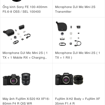
Ống kính Sony FE 100-400mm
Microphone DJI Mic Mini 2S
F5.6-8 OSS / SEL 100400
Transmitter
Microphone DJI Mic Mini 2S ( 1
Microphone DJI Mic Mini 2S ( 1
TX + 1 Mobile RX + Charging
TX + 1 RX )
Case )
Máy ảnh Fujifilm X-S20 Kit XF16-
Fujifilm X-H2 Body + Fujifilm XF
80mm F4 R OIS WR
35mm F1.4 R