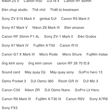
Nikon Z5 II
Canon R50
DJI rs 4
Canon RF 85mm
Đèn chụp studio
Thẻ nhớ
Thiết bị livestream
Sony ZV E10 Mark II
gimbal DJI
Canon R5 Mark II
Sony A7 Mark V
Nikon Z6 Mark III
Đèn amaran
Canon RF 35mm F1.4L
Sony ZV-1 Mark II
Đèn Godox
Sony A7 Mark IV
Fujifilm X-T50
Canon R10
Canon G7 X Mark III
Micro Rode
Micro Shure
Fujifilm instax
ống kính sony
ống kính canon
canon RF 28 70 f2.8
Sound card
Máy quay Dji
Máy quay sony
GoPro hero 13
Osmo Pocket 3
DJI Osmo 360
Ricoh GR IV
DJI Mic 3
Canon C50
Nikon ZR
DJI Osmo Nano
GoPro Lit Hero
Canon R6 Mark III
Fujifilm X-T30 III
Canon R6V
Sony A7R6
Sony FX5