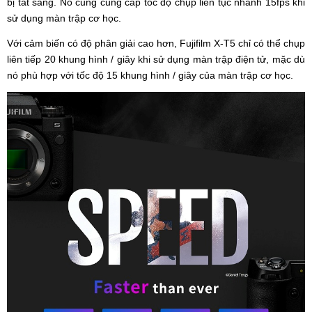
bị tắt sáng. Nó cũng cung cấp tốc độ chụp liên tục nhanh 15fps khi
sử dụng màn trập cơ học.
Với cảm biến có độ phân giải cao hơn, Fujifilm X-T5 chỉ có thể chụp
liên tiếp 20 khung hình / giây khi sử dụng màn trập điện tử, mặc dù
nó phù hợp với tốc độ 15 khung hình / giây của màn trập cơ học.