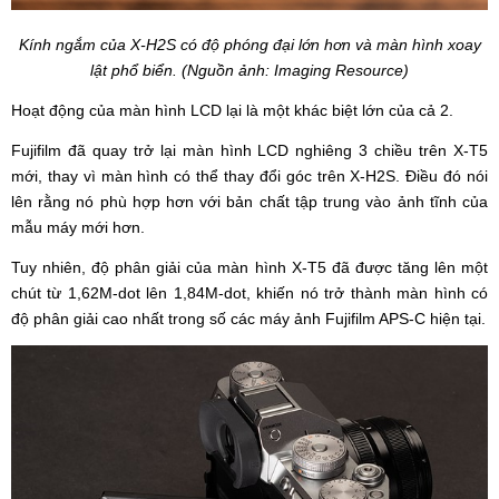
Kính ngắm của X-H2S có độ phóng đại lớn hơn và màn hình xoay
lật phổ biển. (Nguồn ảnh: Imaging Resource)
Hoạt động của màn hình LCD lại là một khác biệt lớn của cả 2.
Fujifilm đã quay trở lại màn hình LCD nghiêng 3 chiều trên X-T5
mới, thay vì màn hình có thể thay đổi góc trên X-H2S. Điều đó nói
lên rằng nó phù hợp hơn với bản chất tập trung vào ảnh tĩnh của
mẫu máy mới hơn.
Tuy nhiên, độ phân giải của màn hình X-T5 đã được tăng lên một
chút từ 1,62M-dot lên 1,84M-dot, khiến nó trở thành màn hình có
độ phân giải cao nhất trong số các máy ảnh Fujifilm APS-C hiện tại.