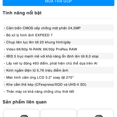
MUA TRẢ GÓP
Tính năng nổi bật
- Cảm biến CMOS xếp chồng một phần 24,5MP
- Bộ xử lý hình ảnh EXPEED 7
- Chụp liên tục lên tới 20 khung hình/giây
- Video 6K/60p N-RAW, 6K/30p ProRes RAW
- IBIS 5 trục mạnh mẽ với khả năng ổn định lên tới 8,0 stop
- Lấy nét tự động 493 điểm, phát hiện chủ thể dựa trên AI
- Kính ngắm điện tử 5,76 triệu điểm ảnh
- Màn hình cảm ứng LCD 3.2" xoay lật 270°
- Khe cắm thẻ kép (CFexpress/XQD và UHS-II SD)
- Thân máy có khả năng chống chịu thời tiết
Sản phẩm liên quan