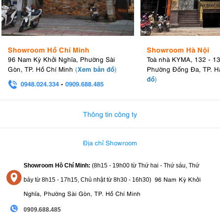
Với trọng lượng 750g, Z6 III đủ nhẹ để dễ dàng cầm tay và có cấu
trúc chắc chắn, hoạt động trong nhiệt độ đóng băng thấp tới -10ºC.
Lớp chống chịu thời tiết cao cấp bảo vệ máy ảnh trong mọi điều
kiện, ngay cả khi sử dụng Tay cầm pin MB-N14 Power Battery
Showroom Hồ Chí Minh
Showroom Hà Nội
Grip tùy chọn . Điều này đảm bảo bạn có thể tiếp tục sáng tạo
96 Nam Kỳ Khởi Nghĩa, Phường Sài
Toà nhà KYMA, 132 - 1
Xem bản đồ
Gòn, TP. Hồ Chí Minh
(
)
Phường Đống Đa, TP. H
trong hầu như mọi môi trường, ngay cả khi điều kiện trở nên khắc
đồ
)
nghiệt hơn.
0948.024.334
-
0909.688.485
0982.580.303
-
0938
3.8. Khe cắm thẻ kép
Thông tin công ty
Máy ảnh Nikon
đã tạo dựng được danh tiếng về việc mang lại trải
nghiệm người dùng tuyệt vời với menu trực quan và các tính năng
dễ sử dụng, và Z6 III cũng vậy. Thân máy bao gồm khe cắm thẻ
Địa chỉ Showroom
nhớ kép tiện lợi, với khe cắm thẻ CFexpress Type B cũng tương
thích với XQD, cùng với khe cắm thẻ SD UHS-II.
Showroom Hồ Chí Minh:
(8h15 - 19h00 từ
Thứ hai - Thứ sáu, Thứ
96 Nam Kỳ Khởi
bảy từ
8h15 - 17h15,
Chủ nhật từ 8
h30 - 16h30
)
Nghĩa, Phường Sài Gòn, TP. Hồ Chí Minh
0909.688.485