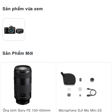
máy và máy bay với độ chính xác cao, ngay cả từ xa, khiến máy trở
Sản phẩm vừa xem
nên lý tưởng cho nhiếp ảnh động.
Sản Phẩm Mới
3.3. Video chất lượng điện ảnh chuyên nghiệp
Nikon Z6 III là lựa chọn tuyệt vời cho các nhà quay phim, cung cấp
Ống kính Sony FE 100-400mm
Microphone DJI Mic Mini 2S
khả năng quay phim RAW 4K và 6K trong máy ảnh. Máy ảnh có thể