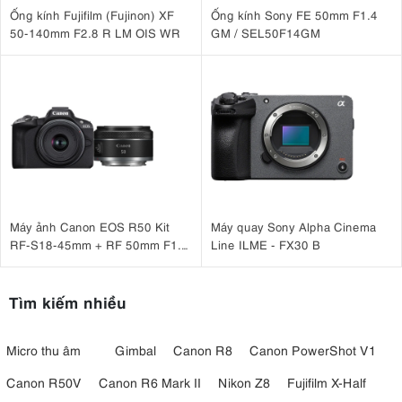
Ống kính Fujifilm (Fujinon) XF
Ống kính Sony FE 50mm F1.4
50-140mm F2.8 R LM OIS WR
GM / SEL50F14GM
Máy ảnh Canon EOS R50 Kit
Máy quay Sony Alpha Cinema
RF-S18-45mm + RF 50mm F1.8
Line ILME - FX30 B
STM
3.4. Đồng bộ hoàn hảo âm thanh và hình ảnh
Tìm kiếm nhiều
Nikon Z6 III
nâng cao khả năng ghi âm với khả năng ghi âm chất
lượng chuyên nghiệp trong máy ảnh. Đầu vào mic ngoài có thể
hoạt động như đầu vào mức đường truyền cho âm thanh được
Micro thu âm
Gimbal
Canon R8
Canon PowerShot V1
khuếch đại trước, đạt chuẩn chuyên nghiệp, lý tưởng cho các cuộc
Canon R50V
Canon R6 Mark II
Nikon Z8
Fujifilm X-Half
phỏng vấn và ghi âm trực tiếp. Ngoài ra, máy ảnh sẵn sàng đồng
bộ với mã thời gian trên nhiều máy ảnh và máy ghi âm, nhờ hỗ trợ