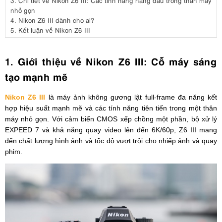
3.
Chi tiết về Nikon Z6 III: Các tính năng hàng đầu trong thân máy
nhỏ gọn
4.
Nikon Z6 III dành cho ai?
5.
Kết luận về Nikon Z6 III
1. Giới thiệu về Nikon Z6 III: Cỗ máy sáng
tạo mạnh mẽ
Nikon Z6 III
là máy ảnh không gương lật full-frame đa năng kết
hợp hiệu suất mạnh mẽ và các tính năng tiên tiến trong một thân
máy nhỏ gọn. Với cảm biến CMOS xếp chồng một phần, bộ xử lý
EXPEED 7 và khả năng quay video lên đến 6K/60p, Z6 III mang
đến chất lượng hình ảnh và tốc độ vượt trội cho nhiếp ảnh và quay
phim.