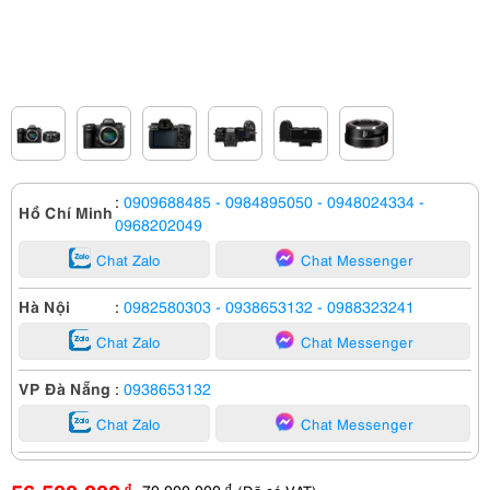
:
0909688485
- 0984895050
- 0948024334
-
Hồ Chí Minh
0968202049
Chat Zalo
Chat Messenger
Hà Nội
:
0982580303
- 0938653132
- 0988323241
Chat Zalo
Chat Messenger
VP Đà Nẵng
:
0938653132
Chat Zalo
Chat Messenger
70,000,000
đ
đ