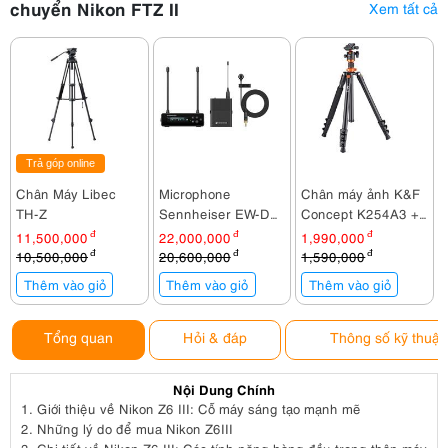
chuyển Nikon FTZ II
Xem tất cả
Trả góp online
Chân Máy Libec
Microphone
Chân máy ảnh K&F
TH-Z
Sennheiser EW-DP
Concept K254A3 +
ME4 SET (S1-7)
BH-28L
11,500,000
đ
22,000,000
đ
1,990,000
đ
KF09.089V1
10,500,000
đ
20,600,000
đ
1,590,000
đ
Thêm vào giỏ
Thêm vào giỏ
Thêm vào giỏ
Tổng quan
Hỏi & đáp
Thông số kỹ thuật
Nội Dung Chính
1.
Giới thiệu về Nikon Z6 III: Cỗ máy sáng tạo mạnh mẽ
2.
Những lý do để mua Nikon Z6III