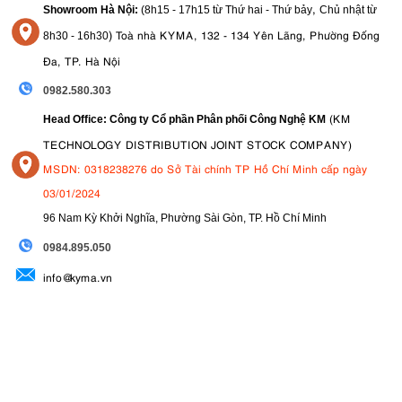
,
Showroom Hà Nội:
(8h15 - 17h15 từ Thứ hai - Thứ bảy
Chủ nhật từ
)
Toà nhà KYMA, 132 - 134 Yên Lãng, Phường Đống
8
h30 - 16h30
Đa, TP. Hà Nội
0982.580.303
(KM
Head Office: Công ty Cổ phần Phân phối Công Nghệ KM
TECHNOLOGY DISTRIBUTION JOINT STOCK COMPANY)
MSDN: 0318238276 do Sở Tài chính TP Hồ Chí Minh cấp ngày
03/01/2024
4. Nikon Z6 III dành cho ai?
96 Nam Kỳ Khởi Nghĩa, Phường Sài Gòn, TP. Hồ Chí Minh
Nikon Z6 III lý tưởng cho những người đam mê, người sáng tạo kết
09
84.895.050
hợp và nhiếp ảnh gia chuyên nghiệp cần lấy nét tự động mới nhất,
info@kyma.vn
hình ảnh cao cấp, cấu trúc chắc chắn và khả năng chụp đa dạng
mà không cần kích thước hoặc giá của Z8 hoặc Z9. Nó phù hợp
với các môi trường đầy thử thách, cho dù là chụp ảnh phiêu lưu,
động vật hoang dã, thể thao hay công việc trong studio.
Chiếc
máy ảnh Mirrorless Nikon
này mang đến bước tiến đáng kể