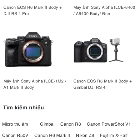
Canon EOS R6 Mark II Body +
Máy ảnh Sony Alpha ILCE-6400
DJI RS 4 Pro
/ A6400 Body/ Đen
Máy ảnh Sony Alpha ILCE-1M2 /
Canon EOS R6 Mark II Body +
3.4. Ổn định hình ảnh 5 trục lên đến 8 stop
A1 Mark II Body
Gimbal DJI RS 4
Máy ảnh mirrorless Nikon
ổn định hình ảnh trong
này có hệ thống
thân máy (IBIS)
giảm rung 8 stop
được đánh giá có khả năng
và có
một tính năng mới cho phép kết nối với điểm lấy nét. Về nguyên tắc,
Tìm kiếm nhiều
điều này có thể mang lại khả năng ổn định tốt hơn khi chụp phơi
sáng lâu với chủ thể lệch tâm. Giờ đây, người dùng cũng có thể kết
Micro thu âm
Gimbal
Canon R8
Canon PowerShot V1
hợp ổn định điện tử và ổn định cơ học để tăng hiệu quả ở chế độ
quay phim.
Canon R50V
Canon R6 Mark II
Nikon Z8
Fujifilm X-Half