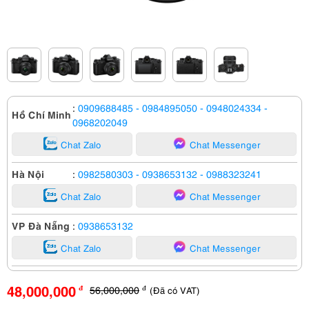
:
0909688485
- 0984895050
- 0948024334
-
Hồ Chí Minh
0968202049
Chat Zalo
Chat Messenger
Hà Nội
:
0982580303
- 0938653132
- 0988323241
Chat Zalo
Chat Messenger
VP Đà Nẵng
:
0938653132
Chat Zalo
Chat Messenger
48,000,000
56,000,000
(Đã có VAT)
đ
đ