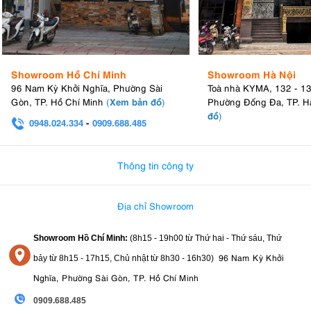
Showroom Hồ Chí Minh
Showroom Hà Nội
96 Nam Kỳ Khởi Nghĩa, Phường Sài
Toà nhà KYMA, 132 - 1
Xem bản đồ
Gòn, TP. Hồ Chí Minh
(
)
Phường Đống Đa, TP. H
đồ
)
0948.024.334
-
0909.688.485
0982.580.303
-
0938
Khung máy bằng hợp kim magie
: Khung máy bằng hợp kim magie
Thông tin công ty
của Nikon Zf làm cho máy ảnh chắc chắn và có khả năng chống bụi
cũng như thời tiết. Người dùng có thể sử dụng máy ảnh ở nhiều điều
kiện khí hậu và môi trường khác nhau.
Địa chỉ Showroom
3.7. Kết nối linh hoạt
Showroom Hồ Chí Minh:
(8h15 - 19h00 từ
Thứ hai - Thứ sáu, Thứ
Wi-Fi và Bluetooth
Zf có thể kết nối với điện thoại của bạn bằng
.
96 Nam Kỳ Khởi
bảy từ
8h15 - 17h15,
Chủ nhật từ 8
h30 - 16h30
)
Điều này có nghĩa là bạn có thể dễ dàng chia sẻ ảnh hoặc điều khiển
máy ảnh từ điện thoại. Ngoài ra, máy còn có một cổng đặc biệt cho
Nghĩa, Phường Sài Gòn, TP. Hồ Chí Minh
phép bạn sạc máy ảnh và chuyển ảnh sang máy tính nhanh chóng.
0909.688.485