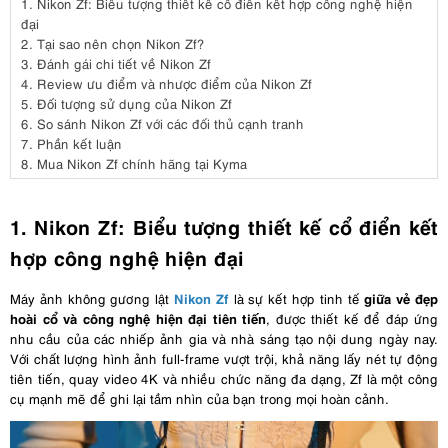
1.
Nikon Zf: Biểu tượng thiết kế cổ điển kết hợp công nghệ hiện
đại
2.
Tại sao nên chọn Nikon Zf?
3.
Đánh gái chi tiết về Nikon Zf
4.
Review ưu điểm và nhược điểm của Nikon Zf
5.
Đối tượng sử dụng của Nikon Zf
6.
So sánh Nikon Zf với các đối thủ cạnh tranh
7.
Phần kết luận
8.
Mua Nikon Zf chính hãng tại Kyma
1. Nikon Zf: Biểu tượng thiết kế cổ điển kết
hợp công nghệ hiện đại
Nikon Zf
giữa vẻ đẹp
Máy ảnh không gương lật
là sự kết hợp tinh tế
hoài cổ và công nghệ hiện đại tiên tiến
, được thiết kế để đáp ứng
nhu cầu của các nhiếp ảnh gia và nhà sáng tạo nội dung ngày nay.
Với chất lượng hình ảnh full-frame vượt trội, khả năng lấy nét tự động
tiên tiến, quay video 4K và nhiều chức năng đa dạng, Zf là một công
cụ mạnh mẽ để ghi lại tầm nhìn của bạn trong mọi hoàn cảnh.