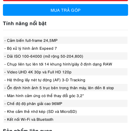
MUA TRẢ GÓP
Tính năng nổi bật
- Cảm biến full-frame 24,5MP
- Bộ xử lý hình ảnh Expeed 7
- Dải ISO 100-64000 (mở rộng 50-204,800)
- Chụp liên tục lên tới 14 khung hình/giây ở định dạng RAW
- Video UHD 4K 30p và Full HD 120p
- Hệ thống lấy nét tự động (AF) 3-D Tracking
- Ổn định hình ảnh 5 trục bên trong thân máy, lên đến 8 stop
- Màn hình cảm ứng có thể thay đổi góc 3,2"
- Chế độ độ phân giải cao 96MP
- Khe cắm thẻ nhớ kép (SD và MicroSD)
- Kết nối Wi-Fi và Bluetooth
Sản phẩm liên quan