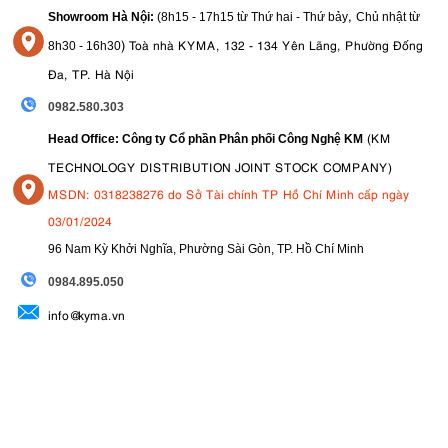
3.8. Tuổi thọ pin của Nikon Zf
,
Showroom Hà Nội:
(8h15 - 17h15 từ Thứ hai - Thứ bảy
Chủ nhật từ
Thời lượng pin của Nikon Zf khá tốt. Máy thường có thể chụp khoảng
)
Toà nhà KYMA, 132 - 134 Yên Lãng, Phường Đống
8
h30 - 16h30
330 bức ảnh chỉ với một lần sạc
. Bạn có thể chụp được nhiều ảnh
Đa, TP. Hà Nội
hơn nữa nếu sử dụng các tính năng tiết kiệm pin hoặc chụp ảnh
nhanh. Zf sử dụng pin EN-EL15c, tương thích với nhiều máy ảnh
0982.580.303
Nikon khác. Điều này rất hữu ích nếu bạn đã có sẵn loại pin này. Bạn
(KM
Head Office: Công ty Cổ phần Phân phối Công Nghệ KM
cũng có thể sạc Zf bằng cáp USB-C.
TECHNOLOGY DISTRIBUTION JOINT STOCK COMPANY)
MSDN: 0318238276 do Sở Tài chính TP Hồ Chí Minh cấp ngày
03/01/2024
96 Nam Kỳ Khởi Nghĩa, Phường Sài Gòn, TP. Hồ Chí Minh
09
84.895.050
info@kyma.vn