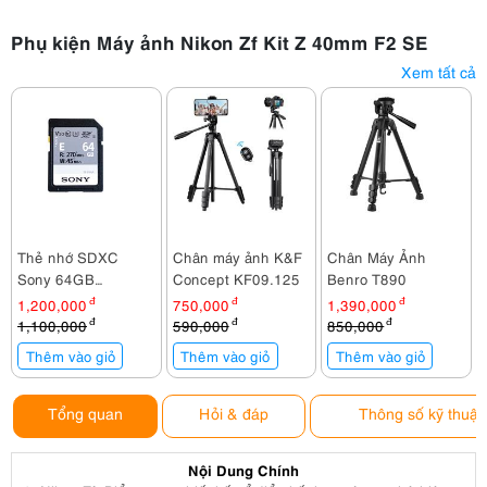
Phụ kiện Máy ảnh Nikon Zf Kit Z 40mm F2 SE
Xem tất cả
Thẻ nhớ SDXC
Chân máy ảnh K&F
Chân Máy Ảnh
Sony 64GB
Concept KF09.125
Benro T890
270Mb/45Mb/s (SF-
1,200,000
đ
750,000
đ
1,390,000
đ
E64A//T)
1,100,000
đ
590,000
đ
850,000
đ
Thêm vào giỏ
Thêm vào giỏ
Thêm vào giỏ
Tổng quan
Hỏi & đáp
Thông số kỹ thuật
Nội Dung Chính