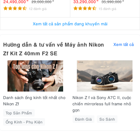
24,490,000
đ
33,290,000
đ
29,000,000
đ
35,990,000
đ
12 đánh giá
15 đánh giá
Xem tất cả sản phẩm đang khuyến mãi
Hướng dẫn & tư vấn về Máy ảnh Nikon
Xem tất cả
Zf Kit Z 40mm F2 SE
3.2. Chụp liên tục nhanh
Danh sách ống kính tốt nhất cho
Nikon Z f và Sony A7C II, cuộc
Nikon Zf
chiến mirrorless full frame nhỏ
Máy ảnh Nikon Zf rất tuyệt vời để chụp ảnh chuyển động nhanh. Nó
gọn
14 khung hình/gіâу
có thể chụp tới
với đầy đủ tiêu cự và điều chỉnh
Top Sản Phẩm
ánh sáng khi bạn sử dụng màn trập thông thường. Nếu bạn sử dụng
Đánh Giá
So Sánh
Ống Kính - Phụ Kiện
màn trập điện tử, bạn có thể chụp được nhiều ảnh hơn nữa, lên đến
30 khung hình/gіâу,
nhưng ảnh có thể sẽ nhỏ hơn một chút.