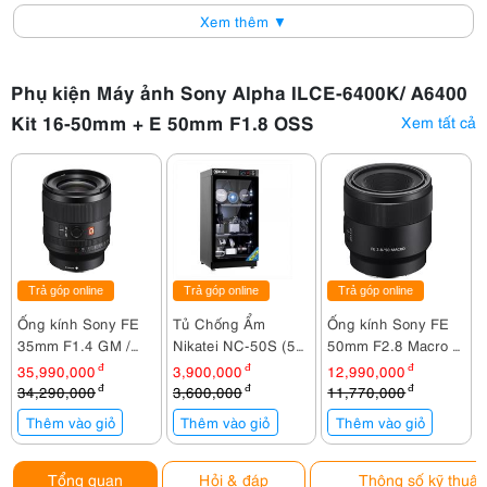
Xem thêm ▼
Phụ kiện Máy ảnh Sony Alpha ILCE-6400K/ A6400
Kit 16-50mm + E 50mm F1.8 OSS
Xem tất cả
Trả góp online
Trả góp online
Trả góp online
Ống kính Sony FE
Tủ Chống Ẩm
Ống kính Sony FE
35mm F1.4 GM /
Nikatei NC-50S (50
50mm F2.8 Macro /
SEL35F14GM
lít)
SEL50M28
35,990,000
đ
3,900,000
đ
12,990,000
đ
34,290,000
đ
3,600,000
đ
11,770,000
đ
Thêm vào giỏ
Thêm vào giỏ
Thêm vào giỏ
Tổng quan
Hỏi & đáp
Thông số kỹ thuật