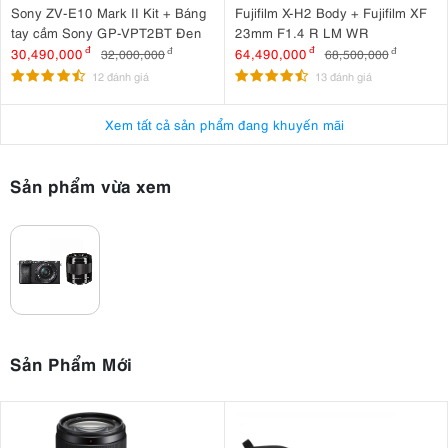
Sony ZV-E10 Mark II Kit + Báng
Fujifilm X-H2 Body + Fujifilm XF
tay cầm Sony GP-VPT2BT Đen
23mm F1.4 R LM WR
30,490,000
đ
64,490,000
đ
32,000,000
đ
68,500,000
đ
12 đánh giá
13 đánh giá
Xem tất cả sản phẩm đang khuyến mãi
Sản phẩm vừa xem
Vì sao Sony A6400 được coi là máy CROP " quốc dân "
Sản Phẩm Mới