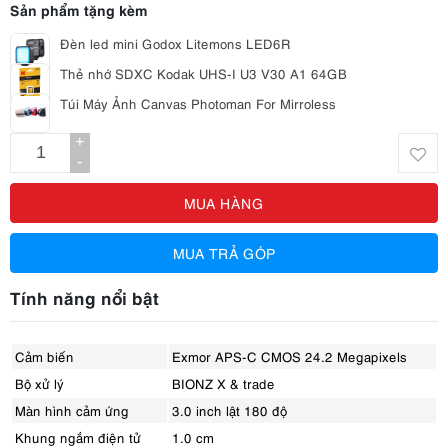
Sản phẩm tặng kèm
Đèn led mini Godox Litemons LED6R
Thẻ nhớ SDXC Kodak UHS-I U3 V30 A1 64GB
Túi Máy Ảnh Canvas Photoman For Mirroless
+
-
MUA HÀNG
MUA TRẢ GÓP
Tính năng nổi bật
Cảm biến
Exmor APS-C CMOS 24.2 Megapixels
Bộ xử lý
BIONZ X & trade
Màn hình cảm ứng
3.0 inch lật 180 độ
Khung ngắm điện tử
1.0 cm