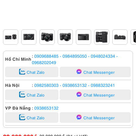
:
0909688485
- 0984895050
- 0948024334
-
Hồ Chí Minh
0968202049
Chat Zalo
Chat Messenger
Hà Nội
:
0982580303
- 0938653132
- 0988323241
Chat Zalo
Chat Messenger
VP Đà Nẵng
:
0938653132
Chat Zalo
Chat Messenger
30,980,000
đ
đ