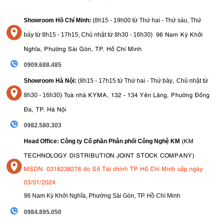
Showroom Hồ Chí Minh:
(8h15 - 19h00 từ
Thứ hai - Thứ sáu, Thứ
96 Nam Kỳ Khởi
bảy từ
8h15 - 17h15,
Chủ nhật từ 8
h30 - 16h30
)
Nghĩa, Phường Sài Gòn, TP. Hồ Chí Minh
1.5. Kết nối không dây tiện lợi
0909.688.485
WiFi
Bluetooth
NFC
máy ảnh Sony A6400
Với
,
và
tích hợp,
dễ dàng
,
Showroom Hà Nội:
(8h15 - 17h15 từ Thứ hai - Thứ bảy
Chủ nhật từ
kết nối với điện thoại thông minh để truyền tải ảnh và video nhanh
)
Toà nhà KYMA, 132 - 134 Yên Lãng, Phường Đống
8
h30 - 16h30
chóng, gắn thẻ địa lý và sử dụng thiết bị di động làm điều khiển từ
xa. Ứng dụng di động Imaging Edge Mobile mới của Sony được cải
Đa, TP. Hà Nội
tiến, mang lại trải nghiệm sử dụng mượt mà và hiệu quả hơn, đặc biệt
0982.580.303
khi truyền ảnh hoặc điều khiển máy ảnh từ xa.
(KM
Head Office: Công ty Cổ phần Phân phối Công Nghệ KM
1.6. Tổng Quan Về Sony A6400
TECHNOLOGY DISTRIBUTION JOINT STOCK COMPANY)
Sony A6400
máy ảnh không gương lật xuất sắc
là một
, đặc
MSDN: 0318238276 do Sở Tài chính TP Hồ Chí Minh cấp ngày
biệt phù hợp cho những người dùng muốn một chiếc máy ảnh
03/01/2024
nhỏ gọn
mạnh mẽ
lấy nét tự động tuyệt vời
,
với khả năng
và
chất lượng video 4K
ấn tượng. Mặc dù vẫn còn một vài nhược
96 Nam Kỳ Khởi Nghĩa, Phường Sài Gòn, TP. Hồ Chí Minh
A6400
điểm, nhưng những ưu điểm vượt trội của
vẫn khiến nó
trở thành một lựa chọn đáng cân nhắc hàng đầu trong phân
09
84.895.050