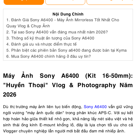
Nội Dung Chính
1.
Đánh Giá Sony A6400 - Máy Ảnh Mirrorless Tốt Nhất Cho
Quay Vlog & Chụp Ảnh
2.
Tại sao Sony A6400 vẫn đáng mua nhất năm 2026?
3.
Thông số kỹ thuật ấn tượng của Sony A6400
4.
Đánh giá ưu và nhược điểm thực tế
5.
Phân biệt các phiên bản Sony a6400 đang được bán tại Kyma
6.
Mua Sony A6400 chính hãng ở đâu uy tín?
Máy Ảnh Sony A6400 (Kit 16-50mm):
"Huyền Thoại" Vlog & Photography Năm
2026
Dù thị trường máy ảnh liên tục biến động,
Sony A6400
vẫn giữ vững
ngôi vương "máy ảnh quốc dân" trong phân khúc APS-C. Với sự kết
hợp hoàn hảo giữa thiết kế nhỏ gọn, khả năng lấy nét siêu việt và hệ
sinh thái ống kính E-mount khổng lồ, đây là lựa chọn tối ưu cho cả
Vlogger chuyên nghiệp lẫn người mới bắt đầu đam mê nhiếp ảnh.