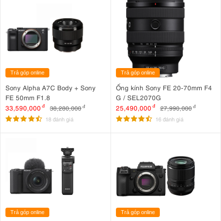
Trả góp online
Trả góp online
Sony Alpha A7C Body + Sony
Ống kính Sony FE 20-70mm F4
FE 50mm F1.8
G / SEL2070G
33,590,000
đ
25,490,000
đ
38,280,000
đ
27,990,000
đ
18 đánh giá
16 đánh giá
Trả góp online
Trả góp online