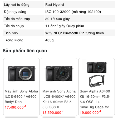
Lấy nét tự động
Fast Hybird
Độ nhạy sáng
ISO 100-32000 (mở rộng 102400)
Tốc độ màn trập
30 1/1400 giây
Tốc độ chụp
11 ảnh/ giây Quay phim
Tích hợp
Wifi/ NFC/ Bluetooth Pin tương thích
Trọng lượng
403g
Sản phẩm liên quan
Máy ảnh Sony Alpha
Máy ảnh Sony Alpha
Sony Alpha A6400
ILCE-6400 / A6400
ILCE-6400K/ A6400
Kit 16-50mm F3.5-
Body/ Đen
Kit 16-50mm F3.5-
5.6 OSS II +
5.6 OSS II
SmallRig Cage for
17,490,000
đ
Sony A6500,
18,590,000
đ
19,000,000
đ
A6400, A6300,