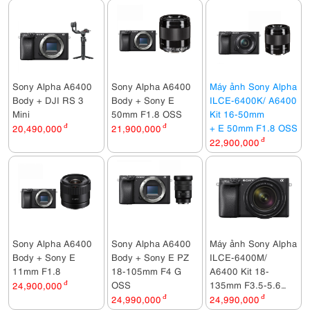
A6100 CCS2310C
Sony Alpha A6400
Sony Alpha A6400
Máy ảnh Sony Alpha
Body + DJI RS 3
Body + Sony E
ILCE-6400K/ A6400
Mini
50mm F1.8 OSS
Kit 16-50mm
+ E 50mm F1.8 OSS
20,490,000
đ
21,900,000
đ
22,900,000
đ
Sony Alpha A6400
Sony Alpha A6400
Máy ảnh Sony Alpha
Body + Sony E
Body + Sony E PZ
ILCE-6400M/
11mm F1.8
18-105mm F4 G
A6400 Kit 18-
OSS
135mm F3.5-5.6
24,900,000
đ
OSS/ Đen
24,990,000
đ
24,990,000
đ