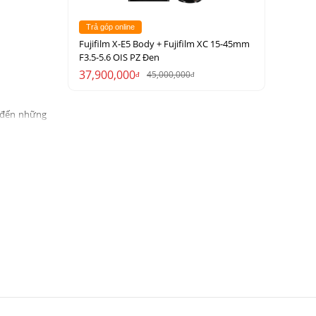
Trả góp online
Fujifilm X-E5 Body + Fujifilm XC 15-45mm
F3.5-5.6 OIS PZ Đen
37,900,000
45,000,000
đ
đ
 đến những
vẫn duy trì
g hình/giây
 tinh chỉnh
động vật và
 hẹp khoảng
ợc thiết kế
i với Wi-Fi
ày tiến gần