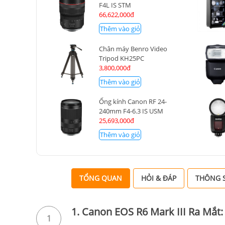
F4L IS STM
66,622,000đ
Thêm vào giỏ
Chân máy Benro Video
Tripod KH25PC
3,800,000đ
Thêm vào giỏ
Ống kính Canon RF 24-
240mm F4-6.3 IS USM
25,693,000đ
Thêm vào giỏ
TỔNG QUAN
HỎI & ĐÁP
THÔNG S
1. Canon EOS R6 Mark III Ra Mắt
1