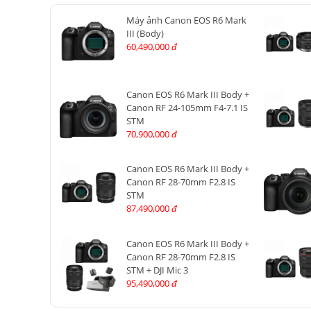
Máy ảnh Canon EOS R6 Mark
III (Body)
60,490,000
đ
Canon EOS R6 Mark III Body +
Canon RF 24-105mm F4-7.1 IS
STM
70,900,000
đ
Canon EOS R6 Mark III Body +
Canon RF 28-70mm F2.8 IS
STM
87,490,000
đ
Canon EOS R6 Mark III Body +
Canon RF 28-70mm F2.8 IS
STM + DJI Mic 3
95,490,000
đ