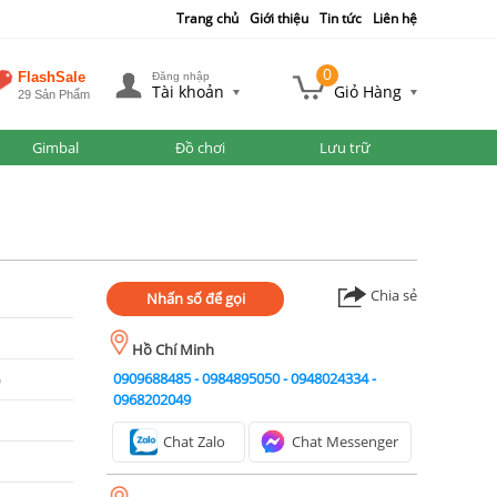
Trang chủ
Giới thiệu
Tin tức
Liên hệ
0
FlashSale
Đăng nhập
Tài khoản
Giỏ Hàng
29 Sản Phẩm
Gimbal
Đồ chơi
Lưu trữ
Chia sẻ
Nhấn số để gọi
%
Hồ Chí Minh
0909688485
-
0984895050
-
0948024334
-
)
0968202049
Chat Zalo
Chat Messenger