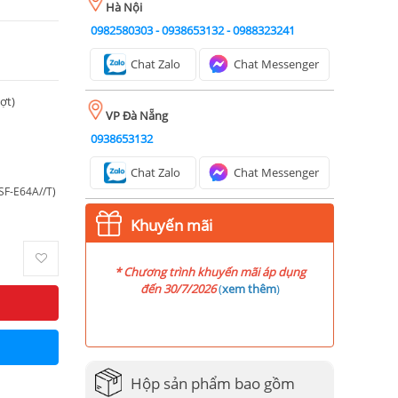
Hà Nội
0982580303
-
0938653132
-
0988323241
Chat Zalo
Chat Messenger
ượt)
VP Đà Nẵng
0938653132
Chat Zalo
Chat Messenger
F-E64A//T)
Khuyến mãi
* Chương trình khuyến mãi áp dụng
đến 30/7/2026
(
xem thêm
)
Hộp sản phẩm bao gồm