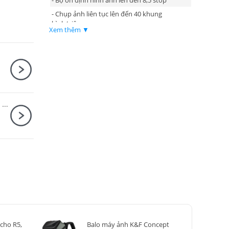
- Chụp ảnh liên tục lên đến 40 khung
hình/giây
Xem thêm ▼
- Khe cắm thẻ nhớ CFexpress & SD UHS-II
Fujifilm X-H2 Body + Fujifilm XF 23mm F1.4 R LM WR
cho R5,
Balo máy ảnh K&F Concept