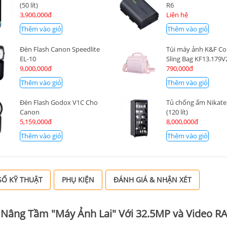
(50 lít)
R6
3,900,000đ
Liên hệ
Thêm vào giỏ
Thêm vào giỏ
Đèn Flash Canon Speedlite
Túi máy ảnh K&F C
EL-10
Sling Bag KF13.179V
9,000,000đ
790,000đ
Thêm vào giỏ
Thêm vào giỏ
Đèn Flash Godox V1C Cho
Tủ chống ẩm Nikate
Canon
(120 lít)
5,159,000đ
8,000,000đ
Thêm vào giỏ
Thêm vào giỏ
Ố KỸ THUẬT
PHỤ KIỆN
ĐÁNH GIÁ & NHẬN XÉT
: Nâng Tầm "Máy Ảnh Lai" Với 32.5MP và Video R