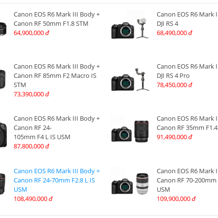
Canon EOS R6 Mark III Body +
Canon EOS R6 Mark I
Canon RF 50mm F1.8 STM
DJI RS 4
64,900,000
68,490,000
đ
đ
Canon EOS R6 Mark III Body +
Canon EOS R6 Mark I
Canon RF 85mm F2 Macro IS
DJI RS 4 Pro
STM
78,450,000
đ
73,390,000
đ
Canon EOS R6 Mark III Body +
Canon EOS R6 Mark I
Canon RF 24-
Canon RF 35mm F1.
105mm F4 L IS USM
91,490,000
đ
87,800,000
đ
Canon EOS R6 Mark III Body +
Canon EOS R6 Mark I
Canon RF 24-70mm F2.8 L IS
Canon RF 70-200mm F
USM
USM
108,490,000
109,900,000
đ
đ