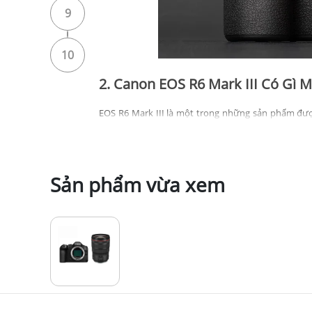
9
10
2. Canon EOS R6 Mark III Có Gì M
EOS R6 Mark III là một trong những sản phẩm đư
nâng cấp mà các nhiếp ảnh gia hằng mong đợi. Má
hiệu suất tốc độ cao đặc trưng của dòng R6. Tốc độ
cơ học, giờ đây được hỗ trợ bởi bộ nhớ đệm mở rộn
để cải thiện thời gian lấy nét. Công nghệ Dual Pi
Sản phẩm vừa xem
phương tiện, với hiệu suất đáng tin cậy ngay cả khi 
Khả năng quay video được cải thiện đáng kể với 
cách với dòng R5. Khả năng ổn định hình ảnh đồng 
mới, áp dụng từ R5 Mark II, giúp nâng cao khả nă
5GHz và Bluetooth 5.1, cùng với hai khe cắm thẻ n
hơn bao giờ hết đến hiệu năng tương đương R5 tro
3. Đánh Giá Chi Tiết về Canon EO