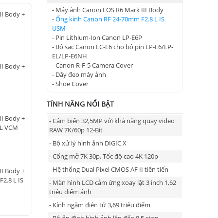
- Máy ảnh Canon EOS R6 Mark III Body
II Body +
-
Ống kính Canon RF 24-70mm F2.8 L IS
USM
- Pin Lithium-Ion Canon LP-E6P
- Bộ sạc Canon LC-E6 cho bộ pin LP-E6/LP-
EL/LP-E6NH
- Canon R-F-5 Camera Cover
II Body +
- Dây đeo máy ảnh
- Shoe Cover
TÍNH NĂNG NỔI BẬT
II Body +
- Cảm biến 32,5MP với khả năng quay video
4L VCM
RAW 7K/60p 12-Bit
- Bộ xử lý hình ảnh DIGIC X
- Cổng mở 7K 30p, Tốc độ cao 4K 120p
- Hệ thống Dual Pixel CMOS AF II tiên tiến
II Body +
2.8 L IS
- Màn hình LCD cảm ứng xoay lật 3 inch 1,62
triệu điểm ảnh
- Kính ngắm điện tử 3,69 triệu điểm
- Bộ ổn định hình ảnh lên đến 8,5 stop