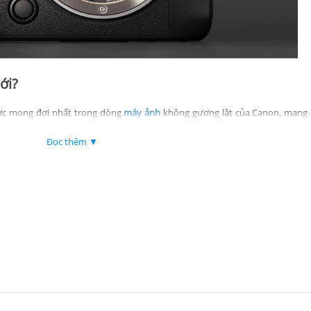
ới?
ợc mong đợi nhất trong dòng
máy ảnh
không gương lật của Canon, mang
y sở hữu cảm biến CMOS full-frame 32,5MP, nâng cao độ phân giải nhưng 
 chụp liên tục vẫn giữ nguyên ở mức 40 khung hình/giây điện tử và 12 khun
Đọc thêm ▼
g có khả năng lưu trữ lên đến 150 ảnh RAW và hệ thống lấy nét trước được
xel CMOS AF II mang đến khả năng nhận diện chủ thể nhanh hơn cho người, 
thiếu sáng đến -6,5EV.
chế độ quay phim Open Gate 7K 60p RAW và quay phim nội bộ 4K 120p, thu
bộ đã được cải thiện lên 8,5 stop, trong khi menu Điều khiển Tùy chỉnh đư
ng vận hành và cá nhân hóa. Các nâng cấp bổ sung bao gồm kết nối hiện đạ
hớ CFexpress Type B và UHS-II SD. Nhìn chung, R6 Mark III đưa dòng máy n
ng một thân máy nhỏ gọn hơn, nhanh hơn và dễ tiếp cận hơn.
S R6 Mark III