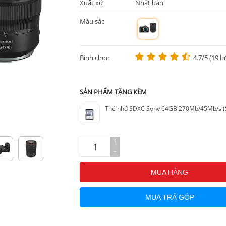
Xuất xứ
Nhật bản
Màu sắc
m
Bình chọn
4.7/5 (19 l
SẢN PHẨM TẶNG KÈM
Thẻ nhớ SDXC Sony 64GB 270Mb/45Mb/s (S
+
-
MUA HÀNG
MUA TRẢ GÓP