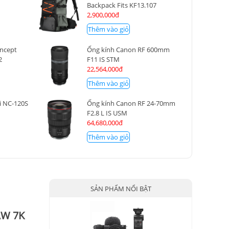
Backpack Fits KF13.107
2,900,000đ
Thêm vào giỏ
oncept
Ống kính Canon RF 600mm
2
F11 IS STM
22,564,000đ
Thêm vào giỏ
i NC-120S
Ống kính Canon RF 24-70mm
F2.8 L IS USM
64,680,000đ
Thêm vào giỏ
SẢN PHẨM NỔI BẬT
AW 7K