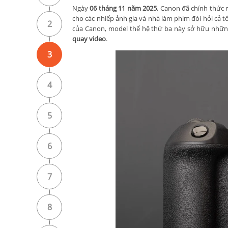
Ngày
06 tháng 11 năm 2025
, Canon đã chính thức 
cho các nhiếp ảnh gia và nhà làm phim đòi hỏi cả 
2
của Canon, model thế hệ thứ ba này sở hữu nhữn
quay video
.
3
4
5
6
7
8