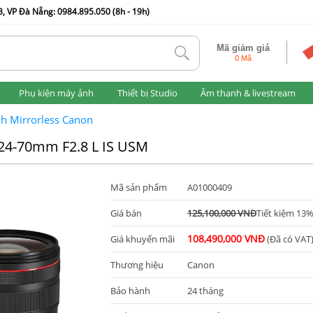
, VP Đà Nẵng: 0984.895.050 (8h - 19h)
Mã giảm giá
tlk
0 Mã
Phụ kiện máy ảnh
Thiết bị Studio
Âm thanh & livestream
h Mirrorless Canon
 24-70mm F2.8 L IS USM
Mã sản phẩm
A01000409
Giá bán
125,100,000 VNĐ
Tiết kiệm 13
108,490,000 VNĐ
Giá khuyến mãi
(Đã có VAT
Thương hiệu
Canon
Bảo hành
24 tháng