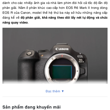
dành cho các nhiếp ảnh gia và nhà làm phim đòi hỏi cả tốc độ lẫn độ
phân giải. Nằm ở phân khúc cao cấp hơn EOS R6 Mark II trong dòng
EOS R của Canon, model thế hệ thứ ba này sở hữu những nâng cấp
độ phân giải, khả năng theo dõi lấy nét tự động và chức
đáng kể về
năng quay video
.
Đọc thêm ▼
2. Canon EOS R6 Mark III Có Gì Mới?
Sản phẩm đang khuyến mãi