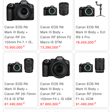
Canon EOS R6
Canon EOS R6
Canon EOS R6
Mark III Body +
Mark III Body +
Mark III Body + DJI
Canon RF 24-
Canon RF 85mm F2
RS 4 Pro
105mm F4-7.1 IS
Macro IS STM
78,450,000
đ
STM
70,900,000
đ
73,390,000
đ
Canon EOS R6
Canon EOS R6
Canon EOS R6
Mark III Body +
Mark III Body +
Mark III Body +
Canon RF 28-70mm
Canon RF 24-
Canon RF 35mm
F2.8 IS STM
105mm F4 L IS USM
F1.4L VCM
87,490,000
đ
87,800,000
đ
91,490,000
đ