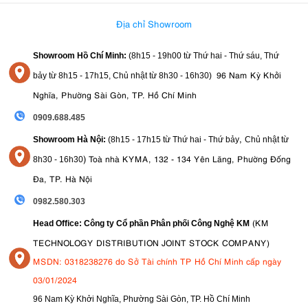
Địa chỉ Showroom
Showroom Hồ Chí Minh:
(8h15 - 19h00 từ
Thứ hai - Thứ sáu, Thứ
96 Nam Kỳ Khởi
bảy từ
8h15 - 17h15,
Chủ nhật từ 8
h30 - 16h30
)
Nghĩa, Phường Sài Gòn, TP. Hồ Chí Minh
0909.688.485
,
Showroom Hà Nội:
(8h15 - 17h15 từ Thứ hai - Thứ bảy
Chủ nhật từ
)
Toà nhà KYMA, 132 - 134 Yên Lãng, Phường Đống
8
h30 - 16h30
Đa, TP. Hà Nội
0982.580.303
3.5. Canon EOS R6 Mark III - Hiệu suất video nâng cao
(KM
Head Office: Công ty Cổ phần Phân phối Công Nghệ KM
TECHNOLOGY DISTRIBUTION JOINT STOCK COMPANY)
Là một chiếc máy ảnh lai đích thực, Canon EOS R6 Mark III mang
đến những công cụ chuyên nghiệp cho cả nhiếp ảnh và quay phim.
MSDN: 0318238276 do Sở Tài chính TP Hồ Chí Minh cấp ngày
EOS C50
Sau chiếc máy quay phim điện ảnh
mới ra mắt gần đây, đây
03/01/2024
Open Gate
là máy ảnh Canon thứ hai sở hữu tính năng ghi hình
.
96 Nam Kỳ Khởi Nghĩa, Phường Sài Gòn, TP. Hồ Chí Minh
Open Gate ghi lại toàn bộ vùng cảm biến, mang lại hiệu quả cao hơn