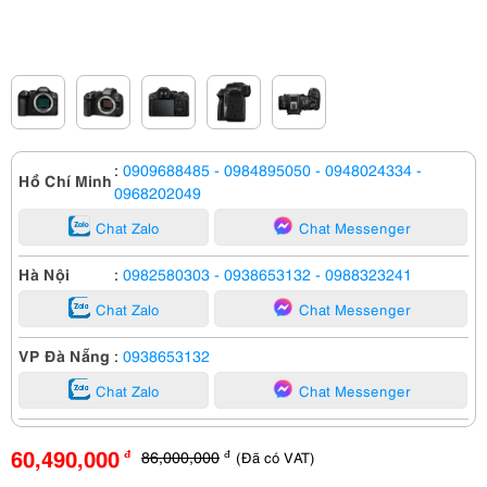
:
0909688485
- 0984895050
- 0948024334
-
Hồ Chí Minh
0968202049
Chat Zalo
Chat Messenger
Hà Nội
:
0982580303
- 0938653132
- 0988323241
Chat Zalo
Chat Messenger
VP Đà Nẵng
:
0938653132
Chat Zalo
Chat Messenger
60,490,000
86,000,000
(Đã có VAT)
đ
đ