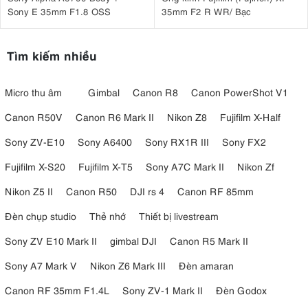
Sony E 35mm F1.8 OSS
35mm F2 R WR/ Bạc
Tìm kiếm nhiều
Micro thu âm
Gimbal
Canon R8
Canon PowerShot V1
Canon R50V
Canon R6 Mark II
Nikon Z8
Fujifilm X-Half
Sony ZV-E10
Sony A6400
Sony RX1R III
Sony FX2
Fujifilm X-S20
Fujifilm X-T5
Sony A7C Mark II
Nikon Zf
Nikon Z5 II
Canon R50
DJI rs 4
Canon RF 85mm
Đèn chụp studio
Thẻ nhớ
Thiết bị livestream
Sony ZV E10 Mark II
gimbal DJI
Canon R5 Mark II
Sony A7 Mark V
Nikon Z6 Mark III
Đèn amaran
Canon RF 35mm F1.4L
Sony ZV-1 Mark II
Đèn Godox