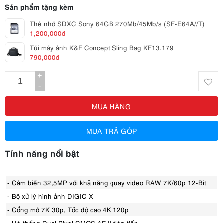
Sản phẩm tặng kèm
Thẻ nhớ SDXC Sony 64GB 270Mb/45Mb/s (SF-E64A//T)
1,200,000đ
Túi máy ảnh K&F Concept Sling Bag KF13.179
790,000đ
+
-
MUA HÀNG
MUA TRẢ GÓP
Tính năng nổi bật
- Cảm biến 32,5MP với khả năng quay video RAW 7K/60p 12-Bit
- Bộ xử lý hình ảnh DIGIC X
- Cổng mở 7K 30p, Tốc độ cao 4K 120p
- Hệ thống Dual Pixel CMOS AF II tiên tiến