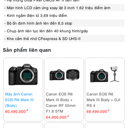
- Màn hình LCD cảm ứng xoay lật 3 inch 1,62 triệu điểm ảnh
- Kính ngắm điện tử 3,69 triệu điểm
- Bộ ổn định hình ảnh lên đến 8,5 stop
- Chụp ảnh liên tục lên đến 40 khung hình/giây
- Khe cắm thẻ nhớ CFexpress & SD UHS-II
Sản phẩm liên quan
Máy ảnh Canon
Canon EOS R6
Canon EOS R6
EOS R6 Mark III
Mark III Body +
Mark III Body + DJI
(Body)
Canon RF 50mm
RS 4
F1.8 STM
60,490,000
đ
68,490,000
đ
64,900,000
đ