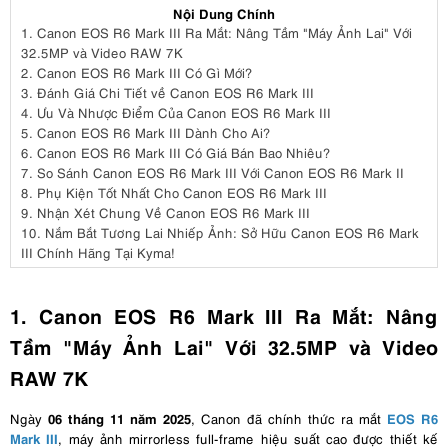
Nội Dung Chính
1.
Canon EOS R6 Mark III Ra Mắt: Nâng Tầm "Máy Ảnh Lai" Với
32.5MP và Video RAW 7K
2.
Canon EOS R6 Mark III Có Gì Mới?
3.
Đánh Giá Chi Tiết về Canon EOS R6 Mark III
4.
Ưu Và Nhược Điểm Của Canon EOS R6 Mark III
5.
Canon EOS R6 Mark III Dành Cho Ai?
6.
Canon EOS R6 Mark III Có Giá Bán Bao Nhiêu?
7.
So Sánh Canon EOS R6 Mark III Với Canon EOS R6 Mark II
8.
Phụ Kiện Tốt Nhất Cho Canon EOS R6 Mark III
9.
Nhận Xét Chung Về Canon EOS R6 Mark III
10.
Nắm Bắt Tương Lai Nhiếp Ảnh: Sở Hữu Canon EOS R6 Mark
III Chính Hãng Tại Kyma!
1. Canon EOS R6 Mark III Ra Mắt: Nâng
Tầm "Máy Ảnh Lai" Với 32.5MP và Video
RAW 7K
06 tháng 11 năm 2025
EOS R6
Ngày
, Canon đã chính thức ra mắt
Mark III
, máy ảnh mirrorless full-frame hiệu suất cao được thiết kế