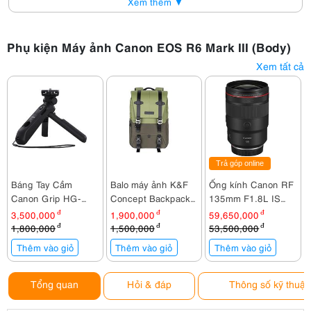
Xem thêm ▼
Phụ kiện Máy ảnh Canon EOS R6 Mark III (Body)
Xem tất cả
Trả góp online
Báng Tay Cầm
Balo máy ảnh K&F
Ống kính Canon RF
Canon Grip HG-
Concept Backpack
135mm F1.8L IS
100TBR cho R50,
KF13.087AV2
USM
3,500,000
đ
1,900,000
đ
59,650,000
đ
M200, M50, G7 X
1,800,000
đ
1,500,000
đ
53,500,000
đ
Mark III, G5 X Mark
Thêm vào giỏ
Thêm vào giỏ
Thêm vào giỏ
II
Tổng quan
Hỏi & đáp
Thông số kỹ thuật