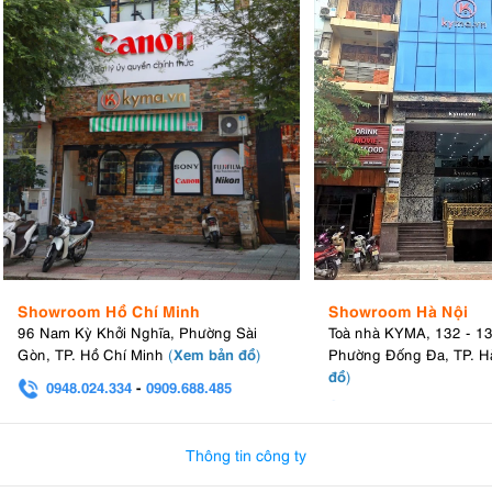
Showroom Hồ Chí Minh
Showroom Hà Nội
96 Nam Kỳ Khởi Nghĩa, Phường Sài
Toà nhà KYMA, 132 - 1
Xem bản đồ
Gòn, TP. Hồ Chí Minh
(
)
Phường Đống Đa, TP. H
đồ
)
0948.024.334
-
0909.688.485
0982.580.303
-
0938
Thông tin công ty