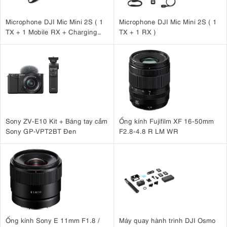
Microphone DJI Mic Mini 2S ( 1
Microphone DJI Mic Mini 2S ( 1
TX + 1 Mobile RX + Charging
TX + 1 RX )
Case )
Sony ZV-E10 Kit + Báng tay cầm
Ống kính Fujifilm XF 16-50mm
Sony GP-VPT2BT Đen
F2.8-4.8 R LM WR
Ống kính Sony E 11mm F1.8 /
Máy quay hành trình DJI Osmo