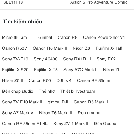
SEL11F18
Action 5 Pro Adventure Combo
Tìm kiếm nhiều
Micro thu âm
Gimbal
Canon R8
Canon PowerShot V1
Canon R50V
Canon R6 Mark II
Nikon Z8
Fujifilm X-Half
Sony ZV-E10
Sony A6400
Sony RX1R III
Sony FX2
Fujifilm X-S20
Fujifilm X-T5
Sony A7C Mark II
Nikon Zf
Nikon Z5 II
Canon R50
DJI rs 4
Canon RF 85mm
Đèn chụp studio
Thẻ nhớ
Thiết bị livestream
Sony ZV E10 Mark II
gimbal DJI
Canon R5 Mark II
Sony A7 Mark V
Nikon Z6 Mark III
Đèn amaran
Canon RF 35mm F1.4L
Sony ZV-1 Mark II
Đèn Godox
Sony A7 Mark IV
Fujifilm X-T50
Canon R10