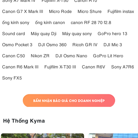
Canon G7 X Mark III
Micro Rode
Micro Shure
Fujifilm instax
ống kính sony
ống kính canon
canon RF 28 70 f2.8
Sound card
Máy quay Dji
Máy quay sony
GoPro hero 13
Osmo Pocket 3
DJI Osmo 360
Ricoh GR IV
DJI Mic 3
Canon C50
Nikon ZR
DJI Osmo Nano
GoPro Lit Hero
Canon R6 Mark III
Fujifilm X-T30 III
Canon R6V
Sony A7R6
Sony FX5
Hệ Thống Kyma