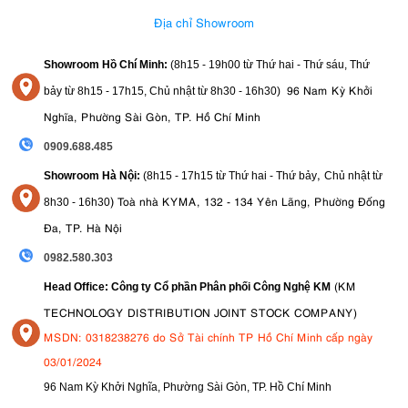
Địa chỉ Showroom
Showroom Hồ Chí Minh:
(8h15 - 19h00 từ
Thứ hai - Thứ sáu, Thứ
96 Nam Kỳ Khởi
bảy từ
8h15 - 17h15,
Chủ nhật từ 8
h30 - 16h30
)
Nghĩa, Phường Sài Gòn, TP. Hồ Chí Minh
0909.688.485
,
Showroom Hà Nội:
(8h15 - 17h15 từ Thứ hai - Thứ bảy
Chủ nhật từ
)
Toà nhà KYMA, 132 - 134 Yên Lãng, Phường Đống
8
h30 - 16h30
Đa, TP. Hà Nội
0982.580.303
(KM
Head Office: Công ty Cổ phần Phân phối Công Nghệ KM
TECHNOLOGY DISTRIBUTION JOINT STOCK COMPANY)
MSDN: 0318238276 do Sở Tài chính TP Hồ Chí Minh cấp ngày
03/01/2024
96 Nam Kỳ Khởi Nghĩa, Phường Sài Gòn, TP. Hồ Chí Minh