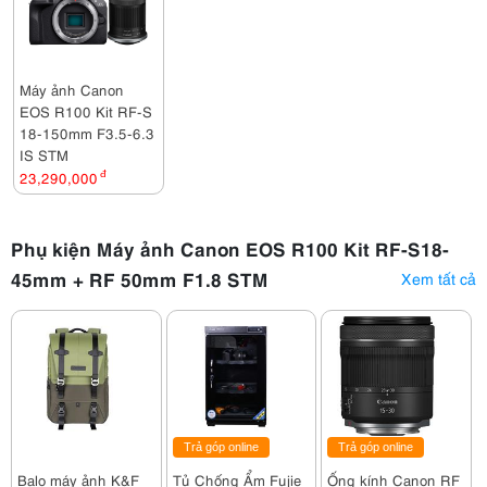
Máy ảnh Canon
EOS R100 Kit RF-S
18-150mm F3.5-6.3
IS STM
23,290,000
đ
Phụ kiện Máy ảnh Canon EOS R100 Kit RF-S18-
45mm + RF 50mm F1.8 STM
Xem tất cả
Trả góp online
Trả góp online
Balo máy ảnh K&F
Tủ Chống Ẩm Fujie
Ống kính Canon RF