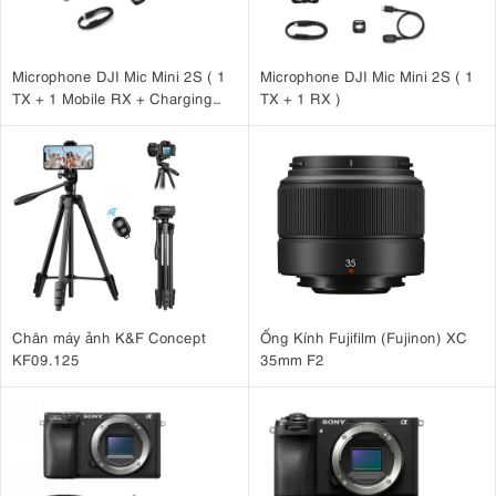
3.2. Dual Pixel CMOS AF và AF nhận diện mắt
Với Dual Pixel CMOS AF,
máy ảnh Canon
này cung cấp công
Microphone DJI Mic Mini 2S ( 1
Microphone DJI Mic Mini 2S ( 1
nghệ lấy nét tự động nhanh và chính xác để giúp hiện thực hóa
TX + 1 Mobile RX + Charging
TX + 1 RX )
tầm nhìn của bạn. Nó có vùng lấy nét mở rộng 88% theo chiều
Case )
ngang và 100% theo chiều dọc, được chia thành 143 vùng AF để
có kết quả rõ nét hơn. Và với Eye Detection AF, bạn có thể đạt
được khả năng lấy nét tối ưu ngay cả từ xa. Tính năng cải tiến này
cũng cho phép bạn giữ cho mắt của đối tượng luôn rõ nét trong khi
chụp toàn bộ cơ thể của họ trong khung hình.
Chân máy ảnh K&F Concept
Ống Kính Fujifilm (Fujinon) XC
KF09.125
35mm F2