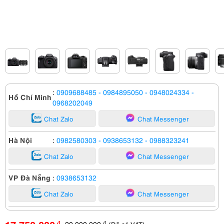
:
0909688485
- 0984895050
- 0948024334
-
Hồ Chí Minh
0968202049
Chat Zalo
Chat Messenger
Hà Nội
:
0982580303
- 0938653132
- 0988323241
Chat Zalo
Chat Messenger
VP Đà Nẵng
:
0938653132
Chat Zalo
Chat Messenger
20,000,000
đ
đ