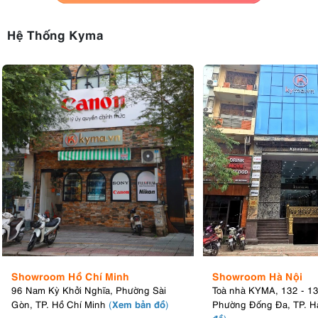
3.6. Kính ngắm điện tử chính xác
Hệ Thống Kyma
EOS R100 có EVF OLED 0,39inch có độ chính xác cao với khoảng
2,36 triệu điểm ảnh. EVF cung cấp góc nhìn sáng, sắc nét và đầy
màu sắc gần đúng 100% của chủ thể.
Showroom Hồ Chí Minh
Showroom Hà Nội
96 Nam Kỳ Khởi Nghĩa, Phường Sài
Toà nhà KYMA, 132 - 1
Xem bản đồ
Gòn, TP. Hồ Chí Minh
(
)
Phường Đống Đa, TP. H
đồ
)