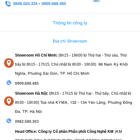
0948.024.334
-
0909.688.485
0982.580.303
-
0938
Thông tin công ty
Địa chỉ Showroom
3.7. Cài đặt sáng tạo
Showroom Hồ Chí Minh:
(8h15 - 19h00 từ
Thứ hai - Thứ sáu, Thứ
Có lẽ một trong những tính năng linh hoạt nhất dành cho nhiếp ảnh
gia mới trên R100 là những gì Canon gọi là Creative Assist và
96 Nam Kỳ Khởi
bảy từ
8h15 - 17h15,
Chủ nhật từ 8
h30 - 16h30
)
Creative Filters. Các thiết lập này cho phép bạn áp dụng một số
Nghĩa, Phường Sài Gòn, TP. Hồ Chí Minh
hiệu ứng nhất định cho ảnh của mình trong máy ảnh, chẳng hạn
0909.688.485
như "Background Blur", "Brightness" và "Saturation" để bạn xem
theo thời gian thực trên màn hình xem trực tiếp. Đối với các nhiếp
,
Showroom Hà Nội:
(8h15 - 17h15 từ Thứ hai - Thứ bảy
Chủ nhật từ
ảnh gia mới làm quen với chỉnh sửa ảnh, điều này có thể cung cấp
)
Toà nhà KYMA, 132 - 134 Yên Lãng, Phường Đống
8
h30 - 16h30
cho bạn khả năng tạo ra một số hiệu ứng tuyệt vời trong máy ảnh.
Đa, TP. Hà Nội
Bạn thậm chí có thể sử dụng các hiệu ứng này để xem trước một
bản chỉnh sửa nhất định sẽ trông như thế nào trên ảnh của mình.
0982.580.303
(KM
3.8. Kết nối tiện lợi
Head Office: Công ty Cổ phần Phân phối Công Nghệ KM