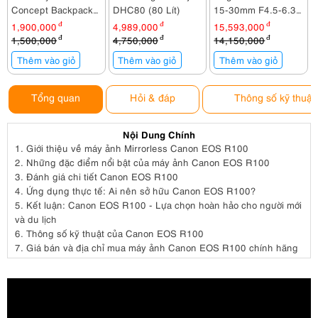
Concept Backpack
DHC80 (80 Lít)
15-30mm F4.5-6.3
KF13.087AV2
IS STM
1,900,000
đ
4,989,000
đ
15,593,000
đ
1,500,000
đ
4,750,000
đ
14,150,000
đ
Thêm vào giỏ
Thêm vào giỏ
Thêm vào giỏ
Tổng quan
Hỏi & đáp
Thông số kỹ thuật
Nội Dung Chính
1.
Giới thiệu về máy ảnh Mirrorless Canon EOS R100
2.
Những đặc điểm nổi bật của máy ảnh Canon EOS R100
3.
Đánh giá chi tiết Canon EOS R100
4.
Ứng dụng thực tế: Ai nên sở hữu Canon EOS R100?
5.
Kết luận: Canon EOS R100 - Lựa chọn hoàn hảo cho người mới
và du lịch
6.
Thông số kỹ thuật của Canon EOS R100
7.
Giá bán và địa chỉ mua máy ảnh Canon EOS R100 chính hãng