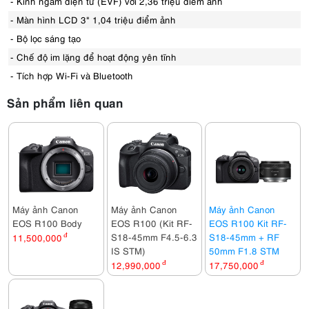
- Kính ngắm điện tử (EVF) với 2,36 triệu điểm ảnh
- Màn hình LCD 3" 1,04 triệu điểm ảnh
- Bộ lọc sáng tạo
- Chế độ im lặng để hoạt động yên tĩnh
- Tích hợp Wi-Fi và Bluetooth
Sản phẩm liên quan
Máy ảnh Canon
Máy ảnh Canon
Máy ảnh Canon
EOS R100 Body
EOS R100 (Kit RF-
EOS R100 Kit RF-
S18-45mm F4.5-6.3
S18-45mm + RF
11,500,000
đ
IS STM)
50mm F1.8 STM
12,990,000
đ
17,750,000
đ