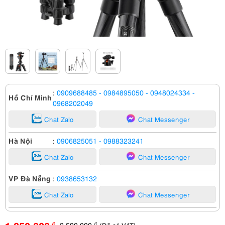
:
0909688485
- 0984895050
- 0948024334
-
Hồ Chí Minh
0968202049
Chat Zalo
Chat Messenger
Hà Nội
:
0906825051
- 0988323241
Chat Zalo
Chat Messenger
VP Đà Nẵng
:
0938653132
Chat Zalo
Chat Messenger
2,590,000
đ
đ