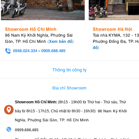
Showroom Hồ Chí Minh
Showroom Hà Nội
96 Nam Kỳ Khởi Nghĩa, Phường Sài
Toà nhà KYMA, 132 - 1
Xem bản đồ
Gòn, TP. Hồ Chí Minh
(
)
Phường Đống Đa, TP. H
đồ
)
0948.024.334
-
0909.688.485
0982.580.303
-
0938
Thông tin công ty
7. Ngàm tháo nhanh Arca-Swiss tiện lợi
Địa chỉ Showroom
Chân máy K&F Concept
tấm
O254C2 + BH-36 KF09.123 sử dụng
Showroom Hồ Chí Minh:
(8h15 - 19h00 từ
Thứ hai - Thứ sáu, Thứ
tháo nhanh chuẩn Arca-Swiss
, cho phép gắn và tháo máy ảnh chỉ
96 Nam Kỳ Khởi
bảy từ
8h15 - 17h15,
Chủ nhật từ 8
h30 - 16h30
)
trong vài giây. Điều này giúp tiết kiệm thời gian khi cần thay đổi thiết
bị hoặc chuyển đổi giữa các góc chụp.
Nghĩa, Phường Sài Gòn, TP. Hồ Chí Minh
Chuẩn Arca-Swiss cũng tương thích với nhiều loại đầu tripod, gimbal
0909.688.485
và phụ kiện phổ biến trên thị trường, mang đến khả năng mở rộng hệ