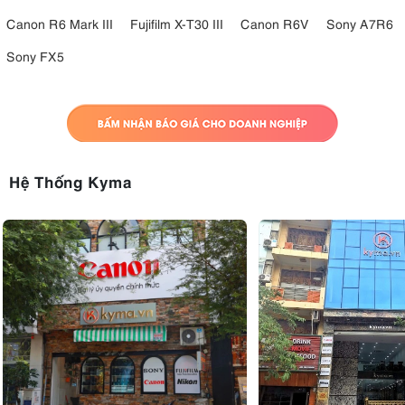
Canon R6 Mark III
Fujifilm X-T30 III
Canon R6V
Sony A7R6
Sony FX5
6. Hệ thống khóa chân chắc chắn và dễ
thao tác
Hệ Thống Kyma
khóa xoay
Các đoạn chân được trang bị
giúp thao tác mở và thu gọn
nhanh chóng. Chỉ cần xoay nhẹ là người dùng có thể điều chỉnh
chiều cao theo nhu cầu, tiết kiệm thời gian trong quá trình tác nghiệp.
Ngoài ra, chân máy còn hỗ trợ nhiều góc mở khác nhau, giúp đứng
vững trên các địa hình như nền đá, bãi cỏ, cát hoặc mặt đất gồ ghề.
Đây là yếu tố quan trọng đối với những người thường xuyên chụp ảnh
ngoài trời hoặc di chuyển qua nhiều địa hình khác nhau.