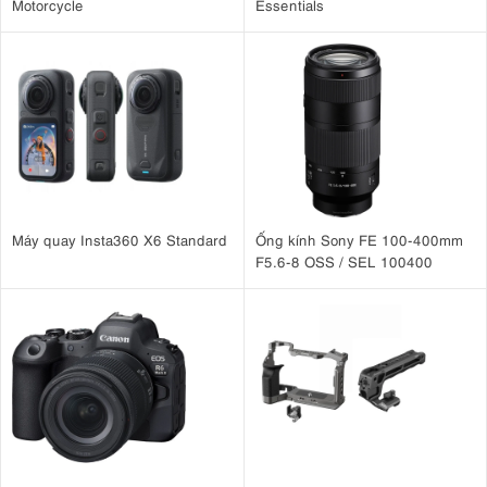
Motorcycle
Essentials
3. Đầu bi BH-36 xoay 360° cho khả năng
điều khiển chính xác
Chân máy ảnh K&F Concept O254C2 + BH-36 KF09.123 được trang
đầu bi BH-36 bằng hợp kim nhôm
36mm
bị
với đường kính
, mang lại
360°
khả năng xoay toàn cảnh
và điều chỉnh góc máy linh hoạt.
Đầu bi có thể chuyển đổi nhanh giữa chế độ chụp ngang và chụp
dọc, đồng thời khóa cố định máy ảnh chắc chắn chỉ với một thao tác.
Vòng chia độ panorama tích hợp hỗ trợ căn chỉnh chính xác khi chụp
Máy quay Insta360 X6 Standard
Ống kính Sony FE 100-400mm
ảnh phong cảnh, kiến trúc hoặc tạo ảnh panorama có độ ghép cao,
F5.6-8 OSS / SEL 100400
giúp người dùng dễ dàng thực hiện các khung hình chuyên nghiệp.