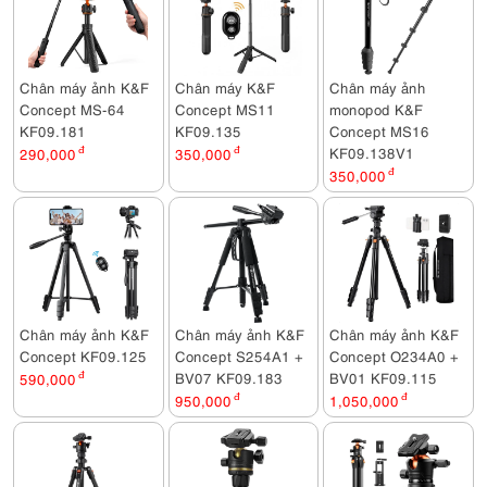
Chân máy ảnh K&F
Chân máy K&F
Chân máy ảnh
Concept MS-64
Concept MS11
monopod K&F
KF09.181
KF09.135
Concept MS16
KF09.138V1
290,000
đ
350,000
đ
350,000
đ
Chân máy ảnh K&F
Chân máy ảnh K&F
Chân máy ảnh K&F
Concept KF09.125
Concept S254A1 +
Concept O234A0 +
BV07 KF09.183
BV01 KF09.115
590,000
đ
950,000
đ
1,050,000
đ