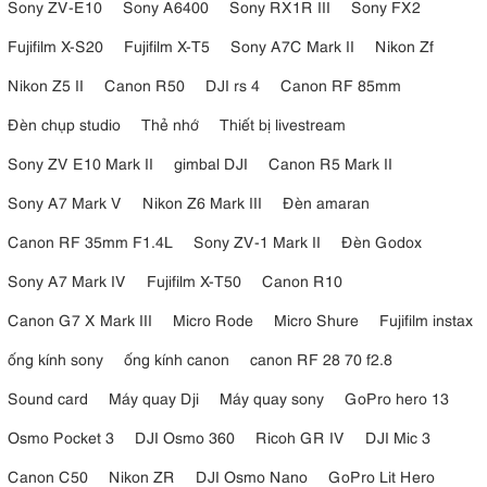
5. Hỗ trợ chụp góc thấp và macro chuyên
Sony ZV-E10
Sony A6400
Sony RX1R III
Sony FX2
nghiệp
Fujifilm X-S20
Fujifilm X-T5
Sony A7C Mark II
Nikon Zf
Nikon Z5 II
Canon R50
DJI rs 4
Canon RF 85mm
Một trong những tính năng được đánh giá cao trên K&F Concept
cột giữa có thể đảo ngược
O254C2 + BH-36 KF09.123 là
. Thiết kế
Đèn chụp studio
Thẻ nhớ
Thiết bị livestream
này cho phép đưa máy ảnh xuống sát mặt đất để thực hiện các góc
chụp đặc biệt mà vẫn đảm bảo độ ổn định.
Sony ZV E10 Mark II
gimbal DJI
Canon R5 Mark II
Đây là giải pháp lý tưởng cho nhiếp ảnh macro, chụp hoa lá, côn
Sony A7 Mark V
Nikon Z6 Mark III
Đèn amaran
trùng, sản phẩm, món ăn hoặc các góc quay sáng tạo. Người dùng có
thể dễ dàng khám phá nhiều phong cách nhiếp ảnh khác nhau mà
Canon RF 35mm F1.4L
Sony ZV-1 Mark II
Đèn Godox
không cần đầu tư thêm phụ kiện hỗ trợ chuyên dụng.
Sony A7 Mark IV
Fujifilm X-T50
Canon R10
Canon G7 X Mark III
Micro Rode
Micro Shure
Fujifilm instax
ống kính sony
ống kính canon
canon RF 28 70 f2.8
Sound card
Máy quay Dji
Máy quay sony
GoPro hero 13
Osmo Pocket 3
DJI Osmo 360
Ricoh GR IV
DJI Mic 3
Canon C50
Nikon ZR
DJI Osmo Nano
GoPro Lit Hero