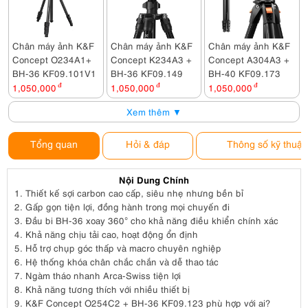
Chân máy ảnh K&F
Chân máy ảnh K&F
Chân máy ảnh K&F
Concept O234A1+
Concept K234A3 +
Concept A304A3 +
BH-36 KF09.101V1
BH-36 KF09.149
BH-40 KF09.173
1,050,000
đ
1,050,000
đ
1,050,000
đ
Xem thêm ▼
Tổng quan
Hỏi & đáp
Thông số kỹ thuật
Nội Dung Chính
1.
Thiết kế sợi carbon cao cấp, siêu nhẹ nhưng bền bỉ
2.
Gấp gọn tiện lợi, đồng hành trong mọi chuyến đi
3.
Đầu bi BH-36 xoay 360° cho khả năng điều khiển chính xác
4.
Khả năng chịu tải cao, hoạt động ổn định
5.
Hỗ trợ chụp góc thấp và macro chuyên nghiệp
6.
Hệ thống khóa chân chắc chắn và dễ thao tác
7.
Ngàm tháo nhanh Arca-Swiss tiện lợi
8.
Khả năng tương thích với nhiều thiết bị
9.
K&F Concept O254C2 + BH-36 KF09.123 phù hợp với ai?