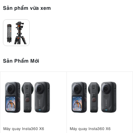
giúp O254C2 + BH-36 KF09.123 phù hợp với nhiều tình huống sử
Sản phẩm vừa xem
dụng, từ chụp ảnh trong studio đến tác nghiệp ngoài trời hoặc mang
theo trong các chuyến du lịch dài ngày.
Sản Phẩm Mới
Máy quay Insta360 X6
Máy quay Insta360 X6