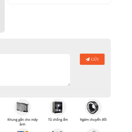
GỬI
Khung gắn cho máy
Tủ chống ẩm
Ngàm chuyển đổi
ảnh