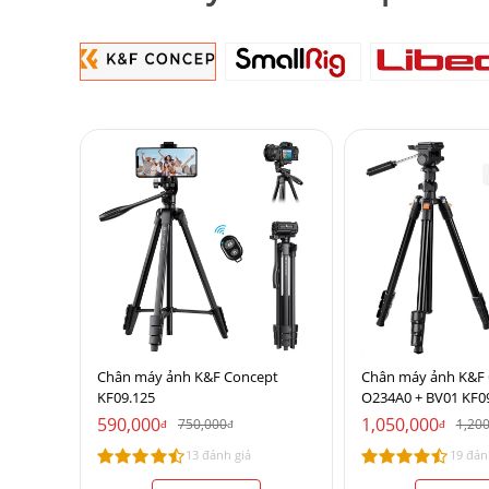
Chân máy ảnh K&F Concept
Chân máy ảnh K&F
KF09.125
O234A0 + BV01 KF0
590,000
1,050,000
750,000
1,20
đ
đ
đ
13 đánh giá
19 đán