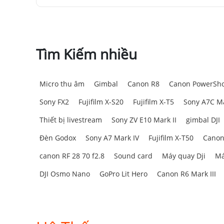
Tìm Kiếm nhiều
Micro thu âm
Gimbal
Canon R8
Canon PowerSho
Sony FX2
Fujifilm X-S20
Fujifilm X-T5
Sony A7C Ma
Thiết bị livestream
Sony ZV E10 Mark II
gimbal DJI
Đèn Godox
Sony A7 Mark IV
Fujifilm X-T50
Canon
canon RF 28 70 f2.8
Sound card
Máy quay Dji
Má
DJI Osmo Nano
GoPro Lit Hero
Canon R6 Mark III