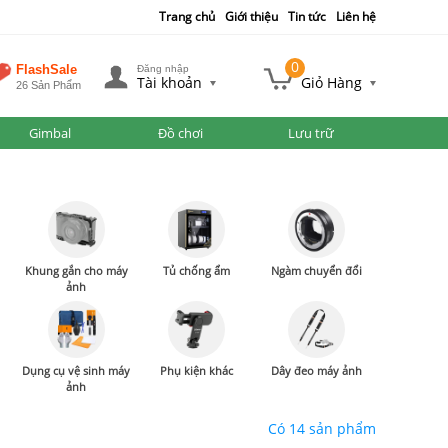
Trang chủ
Giới thiệu
Tin tức
Liên hệ
0
FlashSale
Đăng nhập
Tài khoản
Giỏ Hàng
26 Sản Phẩm
Gimbal
Đồ chơi
Lưu trữ
Khung gắn cho máy
Tủ chống ẩm
Ngàm chuyển đổi
ảnh
Dụng cụ vệ sinh máy
Phụ kiện khác
Dây đeo máy ảnh
ảnh
Có 14 sản phẩm