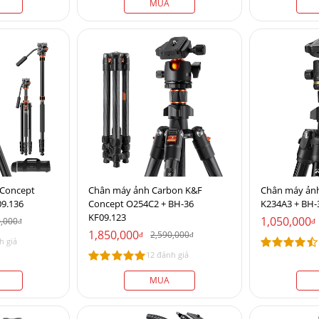
MUA
 Concept
Chân máy ảnh Carbon K&F
Chân máy ản
9.136
Concept O254C2 + BH-36
K234A3 + BH-
KF09.123
1,050,000
0,000
đ
đ
1,850,000
2,590,000
đ
đ
h giá
12 đánh giá
MUA