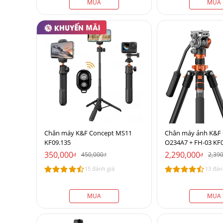
MUA
MUA
Chân máy K&F Concept MS11
Chân máy ảnh K&F
KF09.135
O234A7 + FH-03 KF0
350,000
2,290,000
450,000
2,39
đ
đ
đ
15 đánh giá
13 đán
MUA
MUA