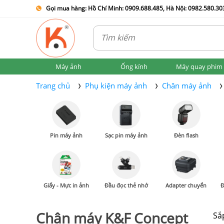
Gọi mua hàng: Hồ Chí Minh: 0909.688.485, Hà Nội: 0982.580.303
Máy ảnh
Ống kính
Máy quay phim
Trang chủ
Phụ kiện máy ảnh
Chân máy ảnh
Pin máy ảnh
Sạc pin máy ảnh
Đèn flash
Giấy - Mực in ảnh
Đầu đọc thẻ nhớ
Adapter chuyển
Đ
Chân máy K&F Concept
Sắ