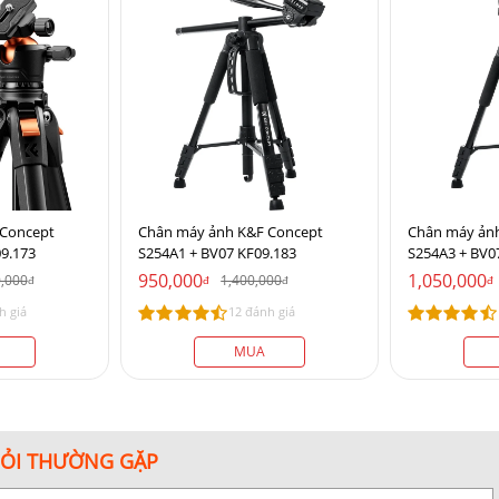
 Concept
Chân máy ảnh K&F Concept
Chân máy ản
9.173
S254A1 + BV07 KF09.183
S254A3 + BV0
950,000
1,050,000
0,000
1,400,000
đ
đ
đ
đ
h giá
12 đánh giá
MUA
HỎI THƯỜNG GẶP