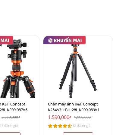
h K&F Concept
Chân máy ảnh K&F Concept
28L KF09.087V6
K254A3 + BH-28L KF09.089V1
1,590,000
2,350,000
1,990,000
đ
đ
đ
17 đánh giá
12 đánh giá