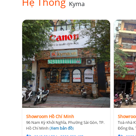
Hệ Thống
Kyma
Showroom Hồ Chí Minh
Showroo
96 Nam Kỳ Khởi Nghĩa, Phường Sài Gòn, TP.
Toà nhà K
Hồ Chí Minh
(
Xem bản đồ
)
Đống Đa, 