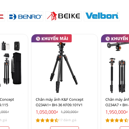
 Concept
Chân máy ảnh K&F Concept
Chân máy ản
9.115
O234A1+ BH-36 KF09.101V1
O234A7 + BH-
1,050,000
1,950,000
0,000
1,200,000
đ
đ
đ
đ
h giá
17 đánh giá