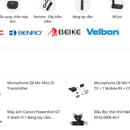
ầu quay chân máy
Remote - Dây bấm
Báng tay cầm
Đế pin
ảnh
mềm
Microphone DJI Mic Mini 2S
Microphone DJI Mic M
Transmitter
TX + 1 Mobile RX + C
Case )
Máy ảnh Canon Powershot G7
Đầu đọc thẻ nhớ K&
X Mark III + Báng tay cầm
KF42.0006 4in1
Canon HG-100TBR