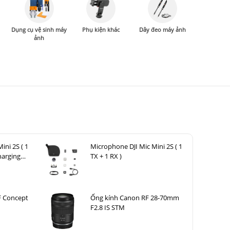
Dụng cụ vệ sinh máy
Phụ kiện khác
Dây đeo máy ảnh
ảnh
ini 2S ( 1
Microphone DJI Mic Mini 2S ( 1
harging
TX + 1 RX )
F Concept
Ống kính Canon RF 28-70mm
F2.8 IS STM