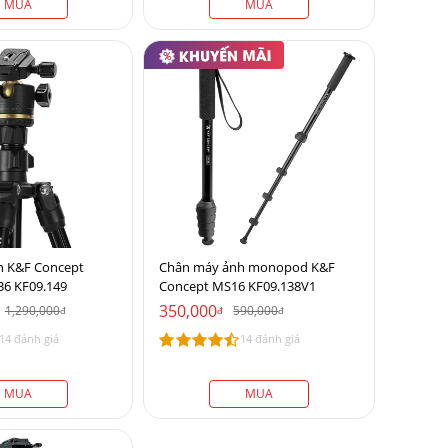
MUA
MUA
h K&F Concept
Chân máy ảnh monopod K&F
36 KF09.149
Concept MS16 KF09.138V1
350,000
1,290,000
590,000
đ
đ
đ
14 đánh giá
14 đánh giá
MUA
MUA