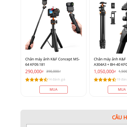
Chân máy ảnh K&F Concept MS-
Chân máy ảnh K&F
64 KF09.181
A304A3 + BH-40 KF0
290,000
1,050,000
390,000
1,50
đ
đ
đ
14 đánh giá
19 đán
MUA
MUA
CÂU 