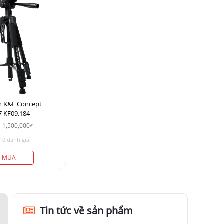
h K&F Concept
7 KF09.184
1,500,000
đ
10 đánh giá
MUA
Tin tức về sản phẩm