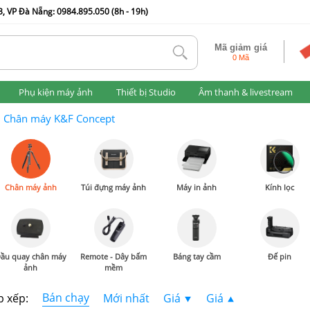
, VP Đà Nẵng: 0984.895.050 (8h - 19h)
Mã giảm giá
tlk
0 Mã
Phụ kiện máy ảnh
Thiết bị Studio
Âm thanh & livestream
Chân máy K&F Concept
Chân máy ảnh
Túi đựng máy ảnh
Máy in ảnh
Kính lọc
ầu quay chân máy
Remote - Dây bấm
Báng tay cầm
Đế pin
ảnh
mềm
Bán chạy
p xếp:
Mới nhất
Giá
Giá