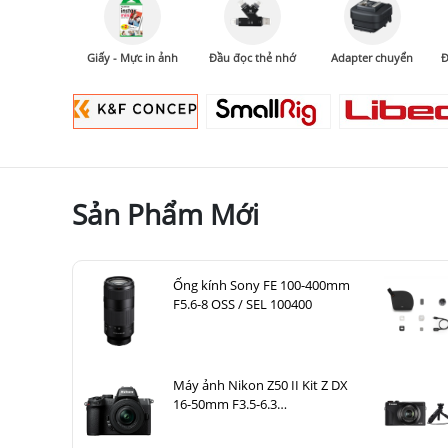
Giấy - Mực in ảnh
Đầu đọc thẻ nhớ
Adapter chuyển
Đ
Sản Phẩm Mới
Ống kính Sony FE 100-400mm
F5.6-8 OSS / SEL 100400
Máy ảnh Nikon Z50 II Kit Z DX
16-50mm F3.5-6.3
VR Nhập khẩu