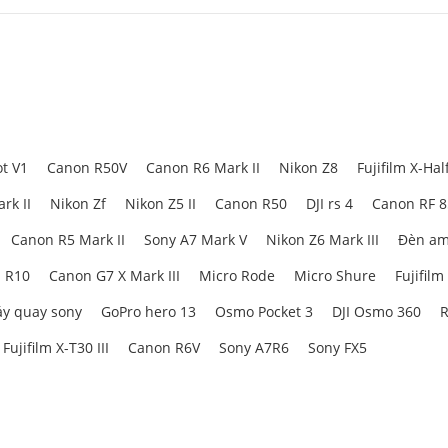
t V1
Canon R50V
Canon R6 Mark II
Nikon Z8
Fujifilm X-Hal
rk II
Nikon Zf
Nikon Z5 II
Canon R50
DJI rs 4
Canon RF 
Canon R5 Mark II
Sony A7 Mark V
Nikon Z6 Mark III
Đèn am
 R10
Canon G7 X Mark III
Micro Rode
Micro Shure
Fujifilm
y quay sony
GoPro hero 13
Osmo Pocket 3
DJI Osmo 360
R
Fujifilm X-T30 III
Canon R6V
Sony A7R6
Sony FX5