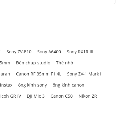
f
Sony ZV-E10
Sony A6400
Sony RX1R III
85mm
Đèn chụp studio
Thẻ nhớ
aran
Canon RF 35mm F1.4L
Sony ZV-1 Mark II
 instax
ống kính sony
ống kính canon
icoh GR IV
DJI Mic 3
Canon C50
Nikon ZR