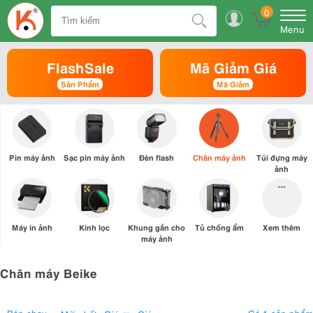
0
Menu
FlashSale
Mã Giảm Giá
Sản Phẩm
Mã Giảm
Pin máy ảnh
Sạc pin máy ảnh
Đèn flash
Chân máy ảnh
Túi đựng máy
ảnh
Máy in ảnh
Kính lọc
Khung gắn cho
Tủ chống ẩm
Xem thêm
máy ảnh
Chân máy Beike