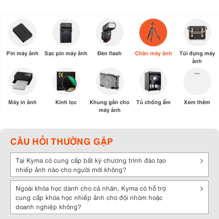
Pin máy ảnh
Sạc pin máy ảnh
Đèn flash
Chân máy ảnh
Túi đựng máy
ảnh
Máy in ảnh
Kính lọc
Khung gắn cho
Tủ chống ẩm
Xem thêm
máy ảnh
CÂU HỎI THƯỜNG GẶP
Tại Kyma có cung cấp bất kỳ chương trình đào tạo
nhiếp ảnh nào cho người mới không?
Ngoài khóa học dành cho cá nhân, Kyma có hỗ trợ
cung cấp khóa học nhiếp ảnh cho đội nhóm hoặc
doanh nghiệp không?