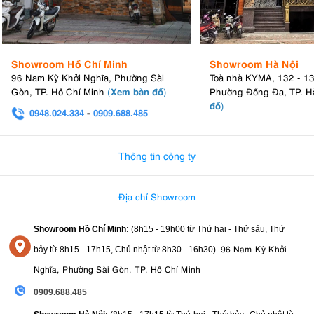
Showroom Hồ Chí Minh
Showroom Hà Nội
96 Nam Kỳ Khởi Nghĩa, Phường Sài
Toà nhà KYMA, 132 - 1
Xem bản đồ
Gòn, TP. Hồ Chí Minh
(
)
Phường Đống Đa, TP. H
đồ
)
0948.024.334
-
0909.688.485
0982.580.303
-
0938
Thông tin công ty
Địa chỉ Showroom
Showroom Hồ Chí Minh:
(8h15 - 19h00 từ
Thứ hai - Thứ sáu, Thứ
96 Nam Kỳ Khởi
bảy từ
8h15 - 17h15,
Chủ nhật từ 8
h30 - 16h30
)
Nghĩa, Phường Sài Gòn, TP. Hồ Chí Minh
0909.688.485
,