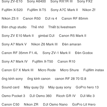
Sony ZV-E10
Sony A6400
Sony RX1R III
Sony FX2
Fujifilm X-S20
Fujifilm X-T5
Sony A7C Mark II
Nikon Zf
Nikon Z5 II
Canon R50
DJI rs 4
Canon RF 85mm
Đèn chụp studio
Thẻ nhớ
Thiết bị livestream
Sony ZV E10 Mark II
gimbal DJI
Canon R5 Mark II
Sony A7 Mark V
Nikon Z6 Mark III
Đèn amaran
Canon RF 35mm F1.4L
Sony ZV-1 Mark II
Đèn Godox
Sony A7 Mark IV
Fujifilm X-T50
Canon R10
Canon G7 X Mark III
Micro Rode
Micro Shure
Fujifilm instax
ống kính sony
ống kính canon
canon RF 28 70 f2.8
Sound card
Máy quay Dji
Máy quay sony
GoPro hero 13
Osmo Pocket 3
DJI Osmo 360
Ricoh GR IV
DJI Mic 3
Canon C50
Nikon ZR
DJI Osmo Nano
GoPro Lit Hero