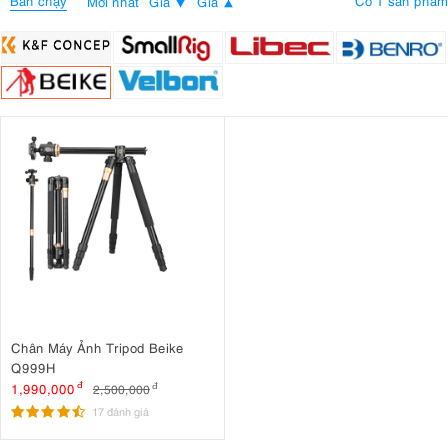
Bán chạy
Có 1 sản phẩm
Mới nhất
Giá
Giá
Chân Máy Ảnh Tripod Beike
Q999H
1,990,000
đ
2,500,000
đ
17 đánh giá