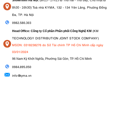
Showroom Hà Nội:
(8h15 - 17h15 từ Thứ hai - Thứ bảy
Chủ nhật từ
)
Toà nhà KYMA, 132 - 134 Yên Lãng, Phường Đống
8
h30 - 16h30
Đa, TP. Hà Nội
0982.580.303
(KM
Head Office: Công ty Cổ phần Phân phối Công Nghệ KM
TECHNOLOGY DISTRIBUTION JOINT STOCK COMPANY)
MSDN: 0318238276 do Sở Tài chính TP Hồ Chí Minh cấp ngày
03/01/2024
96 Nam Kỳ Khởi Nghĩa, Phường Sài Gòn, TP. Hồ Chí Minh
09
84.895.050
info@kyma.vn