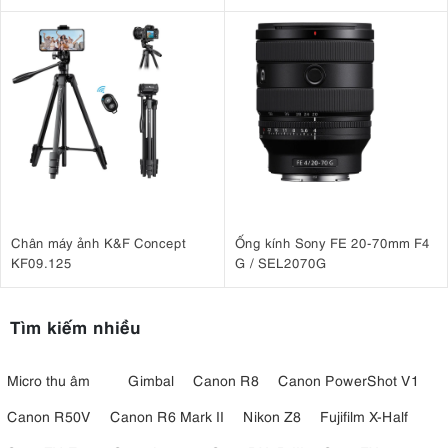
F3.5-5.6 OSS II
Chân máy ảnh K&F Concept
Ống kính Sony FE 20-70mm F4
KF09.125
G / SEL2070G
Tìm kiếm nhiều
Micro thu âm
Gimbal
Canon R8
Canon PowerShot V1
Canon R50V
Canon R6 Mark II
Nikon Z8
Fujifilm X-Half