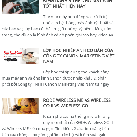
ĐIỂM DANH 5 THẺ NHỚ MÁY ẢNH
TỐT NHẤT HIỆN NAY
Thẻ nhớ máy ảnh đóng vai trò là bộ
nhớ cho hệ thống máy ảnh kỹ thuật số
của bạn và giúp bạn có thể lưu giữ những kỷ niệm đáng trân
trọng, cho dù đó là hình ảnh có độ phân giải cao hay video 4K.
LỚP HỌC NHIẾP ẢNH CƠ BẢN CỦA
CÔNG TY CANON MARKETING VIỆT
NAM
Lớp học chỉ áp dụng cho khách hàng
mua máy ảnh và ống kính Canon được nhập khẩu & phân
phối bởi Công ty TNHH Canon Marketing Việt Nam từ ngày
01/01/2024.
RODE WIRELESS ME VS WIRELESS
GO II VS WIRELESS GO
Khám phá các hệ thống micro không
dây mới nhất của RØDE: Wireless GO II
và Wireless ME siêu nhỏ gọn. Tìm hiểu về các tính năng tiên
tiến của chúng, bao gồm ghi âm trên bộ và kiểm soát gain