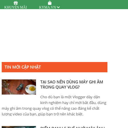
KHUYẾN MÃI
KYMA.VN
TIN MỚI CẬP NHẬT
TẠI SAO NÊN DÙNG MÁY GHI ÂM
TRONG QUAY VLOG?
Cho dù bạn là một Vlogger dày dặn
kinh nghiệm hay chỉ mới bắt đầu, dùng
máy ghi âm trong quay vlog có thể nâng cao đáng kể chất
lượng video của bạn, giúp bạn trở nên khác biệt.