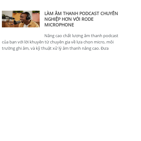
thông minh, hoàn hảo cho nhà sản xuất nội dung.
LÀM ÂM THANH PODCAST CHUYÊN
NGHIỆP HƠN VỚI RODE
MICROPHONE
Nâng cao chất lượng âm thanh podcast
của bạn với lời khuyên từ chuyên gia về lựa chọn micro, môi
trường ghi âm, và kỹ thuật xử lý âm thanh nâng cao. Đưa
podcast của bạn lên tiêu chuẩn chuyên nghiệp.