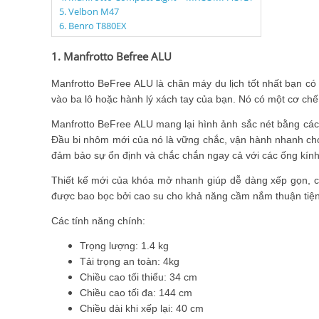
5. Velbon M47
6. Benro T880EX
1. Manfrotto Befree ALU
Manfrotto BeFree ALU là chân máy du lịch tốt nhất bạn có
vào ba lô hoặc hành lý xách tay của bạn. Nó có một cơ ch
Manfrotto BeFree ALU mang lại hình ảnh sắc nét bằng các
Đầu bi nhôm mới của nó là vững chắc, vận hành nhanh chón
đảm bảo sự ổn định và chắc chắn ngay cả với các ống kín
Thiết kế mới của khóa mở nhanh giúp dễ dàng xếp gọn, c
được bao bọc bởi cao su cho khả năng cầm nắm thuận tiện
Các tính năng chính:
Trọng lượng: 1.4 kg
Tải trọng an toàn: 4kg
Chiều cao tối thiểu: 34 cm
Chiều cao tối đa: 144 cm
Chiều dài khi xếp lại: 40 cm