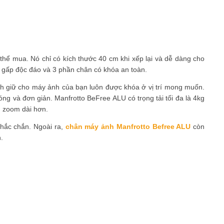
 thể mua. Nó chỉ có kích thước 40 cm khi xếp lại và dễ dàng cho
ế gấp độc đáo và 3 phần chân có khóa an toàn.
h giữ cho máy ảnh của bạn luôn được khóa ở vị trí mong muốn.
g và đơn giản. Manfrotto BeFree ALU có trọng tải tối đa là 4kg
h zoom dài hơn.
hắc chắn. Ngoài ra,
chân máy ảnh Manfrotto Befree ALU
còn
.