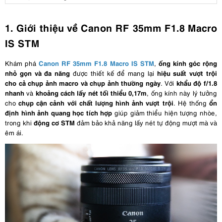
1. Giới thiệu về Canon RF 35mm F1.8 Macro
IS STM
Canon RF 35mm F1.8 Macro IS STM
ống kính góc rộng
Khám phá
,
nhỏ gọn và đa năng
hiệu suất vượt trội
được thiết kế để mang lại
cho cả chụp ảnh macro và chụp ảnh thường ngày
khẩu độ f/1.8
. Với
nhanh
khoảng cách lấy nét tối thiểu 0,17m
và
, ống kính này lý tưởng
chụp cận cảnh với chất lượng hình ảnh vượt trội
ổn
cho
. Hệ thống
định hình ảnh quang học tích hợp
giúp giảm thiểu hiện tượng nhòe,
động cơ STM
trong khi
đảm bảo khả năng lấy nét tự động mượt mà và
êm ái.