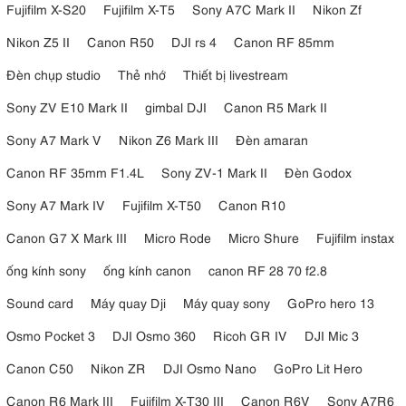
Fujifilm X-S20
Fujifilm X-T5
Sony A7C Mark II
Nikon Zf
Nikon Z5 II
Canon R50
DJI rs 4
Canon RF 85mm
Đèn chụp studio
Thẻ nhớ
Thiết bị livestream
Sony ZV E10 Mark II
gimbal DJI
Canon R5 Mark II
Sony A7 Mark V
Nikon Z6 Mark III
Đèn amaran
Canon RF 35mm F1.4L
Sony ZV-1 Mark II
Đèn Godox
Sony A7 Mark IV
Fujifilm X-T50
Canon R10
Canon G7 X Mark III
Micro Rode
Micro Shure
Fujifilm instax
3.7. Kiểm soát dễ dàng
ống kính sony
ống kính canon
canon RF 28 70 f2.8
Vòng Điều Khiển được thiết kế mới,
Với
có thể lập trình, ống kính
Sound card
Máy quay Dji
Máy quay sony
GoPro hero 13
Canon này giúp việc chụp ảnh trở nên trực quan và dễ dàng. Điều
Osmo Pocket 3
DJI Osmo 360
Ricoh GR IV
DJI Mic 3
chỉnh các thông số chính của máy ảnh như khẩu độ, tốc độ màn trập,
ISO hoặc bù phơi sáng nhanh chóng và trực tiếp từ ống kính.
Canon C50
Nikon ZR
DJI Osmo Nano
GoPro Lit Hero
4. Review ưu và nhược điểm của Canon RF
Canon R6 Mark III
Fujifilm X-T30 III
Canon R6V
Sony A7R6