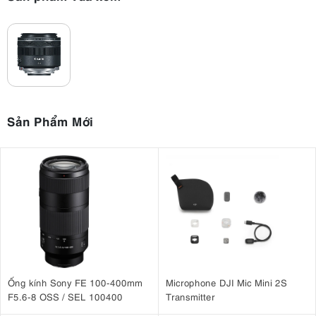
thành 9 nhóm
Một thấu kính phi cầu
.
được tích hợp để kiểm soát
lớp phủ Super Spectra
quang sai cầu và loạn thị, trong khi
được áp
dụng cho từng thấu kính để kiểm soát hiện tượng lóa sáng và bóng
mờ, đảm bảo độ tương phản và độ chính xác màu sắc cao hơn, ngay
cả trong điều kiện ánh sáng mạnh hoặc ngược sáng. Chín lá khẩu
tròn giúp đảm bảo chất lượng bokeh đẹp mắt.
Sản Phẩm Mới
Ống kính Sony FE 100-400mm
Microphone DJI Mic Mini 2S
F5.6-8 OSS / SEL 100400
Transmitter