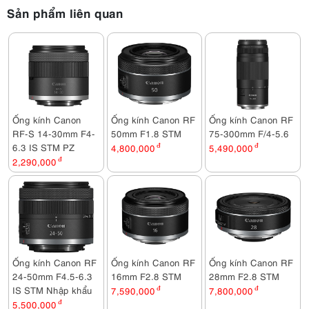
Sản phẩm liên quan
Ống kính Canon
Ống kính Canon RF
Ống kính Canon RF
RF-S 14-30mm F4-
50mm F1.8 STM
75-300mm F/4-5.6
6.3 IS STM PZ
4,800,000
đ
5,490,000
đ
2,290,000
đ
Ống kính Canon RF
Ống kính Canon RF
Ống kính Canon RF
24-50mm F4.5-6.3
16mm F2.8 STM
28mm F2.8 STM
IS STM Nhập khẩu
7,590,000
đ
7,800,000
đ
5,500,000
đ