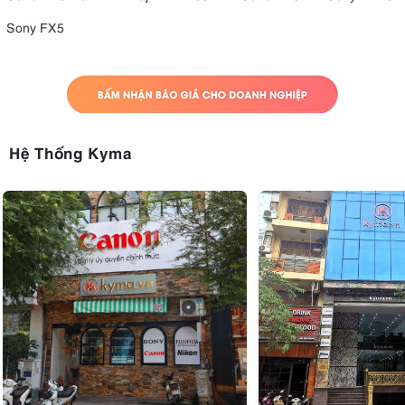
35mm F1.8 Macro IS STM
Sony FX5
4.1. Ưu điểm
Nhỏ gọn và cân bằng tốt trên EOS R
Khẩu độ f/1.8 sáng, cho bokeh đẹp
Khả năng Macro 0,5x đa dụng
Tự động lấy nét STM nhanh và yên tĩnh
Hệ Thống Kyma
Ổn định hình ảnh tốt
Chất lượng hình ảnh sắc nét
Vòng điều khiển tùy chỉnh cho phép điều chỉnh trực quan
Giá thành phải chăng so với hiệu suất
4.2. Nhược điểm
Không phải là ống kính macro 1:1 thực sự
Hiện tượng tối góc vừa phải ở khẩu độ rộng nhất
Không có khả năng chống chịu thời tiết như ống kính L-series.
5. Các lĩnh vực ứng dụng của Canon RF
35mm F1.8 Macro IS STM