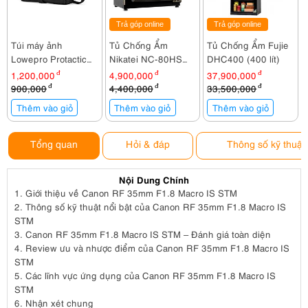
Trả góp online
Trả góp online
Túi máy ảnh
Tủ Chống Ẩm
Tủ Chống Ẩm Fujie
Lowepro Protactic
Nikatei NC-80HS
DHC400 (400 lít)
SH 120 AW
(80 lít)
1,200,000
đ
4,900,000
đ
37,900,000
đ
900,000
đ
4,400,000
đ
33,500,000
đ
Thêm vào giỏ
Thêm vào giỏ
Thêm vào giỏ
Tổng quan
Hỏi & đáp
Thông số kỹ thuật
Nội Dung Chính
1.
Giới thiệu về Canon RF 35mm F1.8 Macro IS STM
2.
Thông số kỹ thuật nổi bật của Canon RF 35mm F1.8 Macro IS
STM
3.
Canon RF 35mm F1.8 Macro IS STM – Đánh giá toàn diện
4.
Review ưu và nhược điểm của Canon RF 35mm F1.8 Macro IS
STM
5.
Các lĩnh vực ứng dụng của Canon RF 35mm F1.8 Macro IS
STM
6.
Nhận xét chung