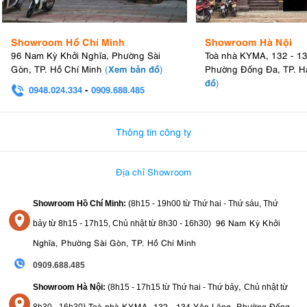
5.1. Nhiếp ảnh Đường phố
35mm
Tiêu cự
được coi là tiêu cự kinh điển cho thể loại đường
Showroom Hồ Chí Minh
Showroom Hà Nội
gần với mắt người
phố vì nó mang lại góc nhìn
, cho phép
96 Nam Kỳ Khởi Nghĩa, Phường Sài
Toà nhà KYMA, 132 - 1
người chụp ghi lại bối cảnh và cảm xúc một cách tự nhiên mà
Xem bản đồ
Gòn, TP. Hồ Chí Minh
(
)
Phường Đống Đa, TP. H
không bị méo quá nhiều.
đồ
)
0948.024.334
-
0909.688.485
0982.580.303
-
0938
nhỏ gọn và nhẹ
Thiết kế
giúp dễ dàng mang theo và chụp ảnh
một cách kín đáo hơn.
Thông tin công ty
5.2. Nhiếp ảnh Chân dung
F1.8
Khẩu độ lớn
cho phép thu được nhiều ánh sáng, lý tưởng
Địa chỉ Showroom
để chụp trong điều kiện ánh sáng yếu.
bokeh
Khẩu độ F1.8 cũng tạo ra hiệu ứng
(làm mờ hậu cảnh)
Showroom Hồ Chí Minh:
(8h15 - 19h00 từ
Thứ hai - Thứ sáu, Thứ
mềm mại và đẹp mắt, giúp làm nổi bật chủ thể chân dung.
96 Nam Kỳ Khởi
bảy từ
8h15 - 17h15,
Chủ nhật từ 8
h30 - 16h30
)
Tuy không phải là tiêu cự chân dung chuyên dụng (như 50mm,
Nghĩa, Phường Sài Gòn, TP. Hồ Chí Minh
85mm), 35mm vẫn rất tốt cho chân dung toàn thân hoặc chân
0909.688.485
dung có yếu tố môi trường.
,
Showroom Hà Nội:
(8h15 - 17h15 từ Thứ hai - Thứ bảy
Chủ nhật từ
5.3. Nhiếp ảnh Du lịch & Phong cảnh
)
Toà nhà KYMA, 132 - 134 Yên Lãng, Phường Đống
8
h30 - 16h30