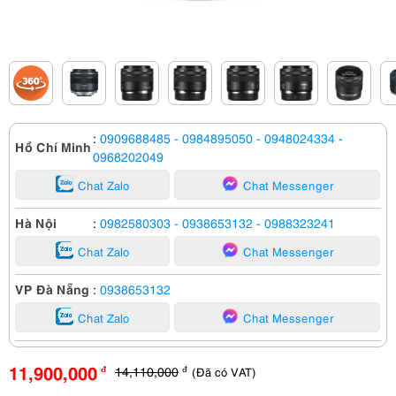
:
0909688485
- 0984895050
- 0948024334
-
Hồ Chí Minh
0968202049
Chat Zalo
Chat Messenger
Hà Nội
:
0982580303
- 0938653132
- 0988323241
Chat Zalo
Chat Messenger
VP Đà Nẵng
:
0938653132
Chat Zalo
Chat Messenger
11,900,000
14,110,000
(Đã có VAT)
đ
đ