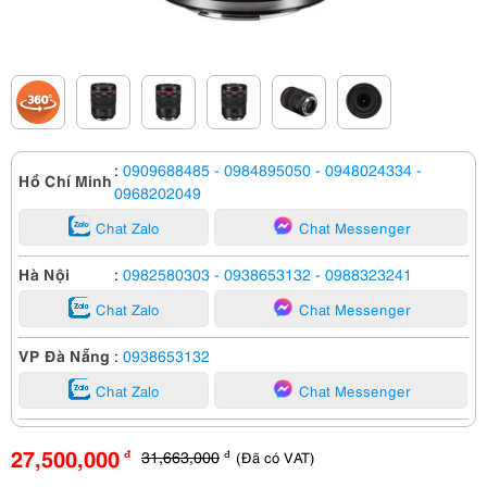
:
0909688485
- 0984895050
- 0948024334
-
Hồ Chí Minh
0968202049
Chat Zalo
Chat Messenger
Hà Nội
:
0982580303
- 0938653132
- 0988323241
Chat Zalo
Chat Messenger
VP Đà Nẵng
:
0938653132
Chat Zalo
Chat Messenger
27,500,000
31,663,000
(Đã có VAT)
đ
đ