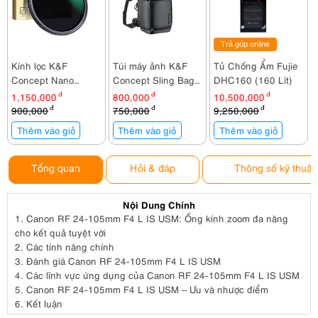
Trả góp online
Kính lọc K&F
Túi máy ảnh K&F
Tủ Chống Ẩm Fujie
Concept Nano
Concept Sling Bag
DHC160 (160 Lít)
Dazzle ND2-400 (
KF13.141V2
1,150,000
đ
800,000
đ
10,500,000
đ
1-9 Stop ) 77mm
900,000
đ
750,000
đ
9,250,000
đ
KF01.2362
Thêm vào giỏ
Thêm vào giỏ
Thêm vào giỏ
Tổng quan
Hỏi & đáp
Thông số kỹ thuật
Nội Dung Chính
1.
Canon RF 24-105mm F4 L IS USM: Ống kính zoom đa năng
cho kết quả tuyệt vời
2.
Các tính năng chính
3.
Đánh giá Canon RF 24-105mm F4 L IS USM
4.
Các lĩnh vực ứng dụng của Canon RF 24-105mm F4 L IS USM
5.
Canon RF 24-105mm F4 L IS USM – Ưu và nhược điểm
6.
Kết luận