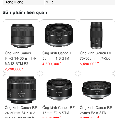
Trọng lượng
700g
Sản phẩm liên quan
Ống kính Canon
Ống kính Canon RF
Ống kính Canon RF
RF-S 14-30mm F4-
50mm F1.8 STM
75-300mm F/4-5.6
6.3 IS STM PZ
4,800,000
đ
5,490,000
đ
2,290,000
đ
Ống kính Canon RF
Ống kính Canon RF
Ống kính Canon RF
24-50mm F4.5-6.3
16mm F2.8 STM
28mm F2.8 STM
IS STM Nhập khẩu
7,590,000
đ
7,800,000
đ