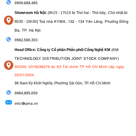
0909.688.485
,
Showroom Hà Nội:
(8h15 - 17h15 từ Thứ hai - Thứ bảy
Chủ nhật từ
)
Toà nhà KYMA, 132 - 134 Yên Lãng, Phường Đống
8
h30 - 16h30
Đa, TP. Hà Nội
0982.580.303
(KM
Head Office: Công ty Cổ phần Phân phối Công Nghệ KM
TECHNOLOGY DISTRIBUTION JOINT STOCK COMPANY)
MSDN: 0318238276 do Sở Tài chính TP Hồ Chí Minh cấp ngày
03/01/2024
96 Nam Kỳ Khởi Nghĩa, Phường Sài Gòn, TP. Hồ Chí Minh
09
84.895.050
info@kyma.vn