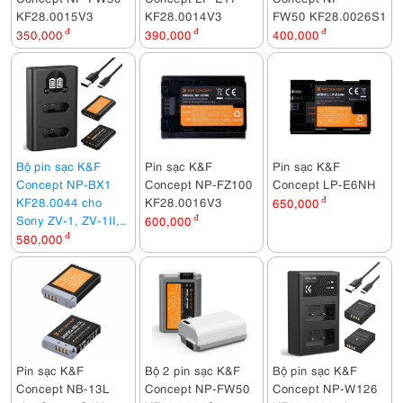
KF28.0015V3
KF28.0014V3
FW50 KF28.0026S1
350,000
đ
390,000
đ
400,000
đ
Bộ pin sạc K&F
Pin sạc K&F
Pin sạc K&F
Concept NP-BX1
Concept NP-FZ100
Concept LP-E6NH
KF28.0044 cho
KF28.0016V3
650,000
đ
Sony ZV-1, ZV-1II,
600,000
đ
RX100 WX350,
580,000
đ
HX99, RX100,
CX405, PJ410,
PJ440...
Pin sạc K&F
Bộ 2 pin sạc K&F
Bộ pin sạc K&F
Concept NB-13L
Concept NP-FW50
Concept NP-W126