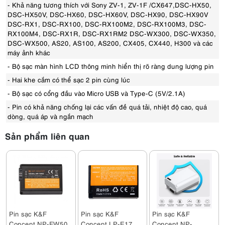
- Khả năng tương thích với Sony ZV-1, ZV-1F /CX647,DSC-HX50,
DSC-HX50V, DSC-HX60, DSC-HX60V, DSC-HX90, DSC-HX90V
DSC-RX1, DSC-RX100, DSC-RX100M2, DSC-RX100M3, DSC-
RX100M4, DSC-RX1R, DSC-RX1RM2 DSC-WX300, DSC-WX350,
DSC-WX500, AS20, AS100, AS200, CX405, CX440, H300 và các
máy ảnh khác
- Bộ sạc màn hình LCD thông minh hiển thị rõ ràng dung lượng pin
- Hai khe cắm có thể sạc 2 pin cùng lúc
- Bộ sạc có cổng đầu vào Micro USB và Type-C (5V/2.1A)
- Pin có khả năng chống lại các vấn đề quá tải, nhiệt độ cao, quá
dòng, quá áp và ngắn mạch
Sản phẩm liên quan
Pin sạc K&F
Pin sạc K&F
Pin sạc K&F
Concept NP-FW50
Concept LP-E17
Concept NP-