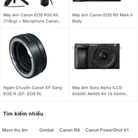
Máy ảnh Canon EOS R50 Kit
Máy ảnh Canon EOS R5 Mark II
(Trắng) + Microphone Canon
Body
DM-E100 + Báng tay cầm Canon
HG-100TBR
Ngàm Chuyển Canon EF Sang
Máy ảnh Sony Alpha ILCE-
EOS R (EF- EOS R)
6400K/ A6400 Kit 16-50mm
F3.5-5.6 OSS II
Tìm kiếm nhiều
Micro thu âm
Gimbal
Canon R8
Canon PowerShot V1