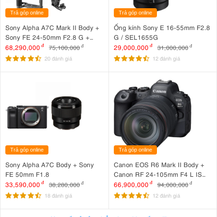
Trả góp online
Trả góp online
Sony Alpha A7C Mark II Body +
Ống kính Sony E 16-55mm F2.8
Sony FE 24-50mm F2.8 G +
G / SEL1655G
SmallRig HawkLock Cage 5198
68,290,000
đ
29,000,000
đ
75,100,000
đ
31,000,000
đ
+ SmallRig NATO Top Handle
20 đánh giá
12 đánh giá
3766
Trả góp online
Trả góp online
Sony Alpha A7C Body + Sony
Canon EOS R6 Mark II Body +
FE 50mm F1.8
Canon RF 24-105mm F4 L IS
USM
33,590,000
đ
66,900,000
đ
38,280,000
đ
94,000,000
đ
18 đánh giá
12 đánh giá