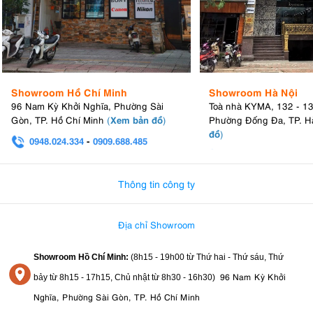
Showroom Hồ Chí Minh
Showroom Hà Nội
96 Nam Kỳ Khởi Nghĩa, Phường Sài
Toà nhà KYMA, 132 - 1
Xem bản đồ
Gòn, TP. Hồ Chí Minh
(
)
Phường Đống Đa, TP. H
đồ
)
0948.024.334
-
0909.688.485
0982.580.303
-
0938
Thông tin công ty
Địa chỉ Showroom
Showroom Hồ Chí Minh:
(8h15 - 19h00 từ
Thứ hai - Thứ sáu, Thứ
96 Nam Kỳ Khởi
bảy từ
8h15 - 17h15,
Chủ nhật từ 8
h30 - 16h30
)
Nghĩa, Phường Sài Gòn, TP. Hồ Chí Minh