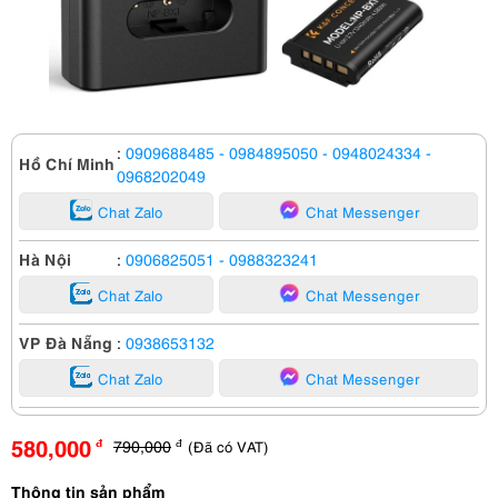
:
0909688485
- 0984895050
- 0948024334
-
Hồ Chí Minh
0968202049
Chat Zalo
Chat Messenger
Hà Nội
:
0906825051
- 0988323241
Chat Zalo
Chat Messenger
VP Đà Nẵng
:
0938653132
Chat Zalo
Chat Messenger
580,000
790,000
(Đã có VAT)
đ
đ
Thông tin sản phẩm