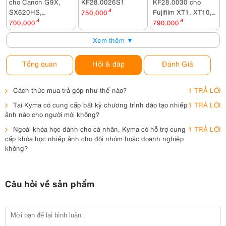
cho Canon G9X,
KF28.0026S1
KF28.0030 cho
SX620HS,
Fujifilm XT1, XT10,
750,000
đ
SX720HS, SX730,
XT20, XE2, XE3,
700,000
đ
790,000
đ
G5X, G7X MARK II,
XA3, XA5, X100F,
Xem thêm ▼
G7X MARK III,....
XPRO, XH1
Tổng quan
Hỏi & đáp
Đánh Giá
Cách thức mua trả góp như thế nào?
1 TRẢ LỜI
Tại Kyma có cung cấp bất kỳ chương trình đào tạo nhiếp
1 TRẢ LỜI
ảnh nào cho người mới không?
Ngoài khóa học dành cho cá nhân, Kyma có hỗ trợ cung
1 TRẢ LỜI
cấp khóa học nhiếp ảnh cho đội nhóm hoặc doanh nghiệp
không?
Câu hỏi về sản phẩm