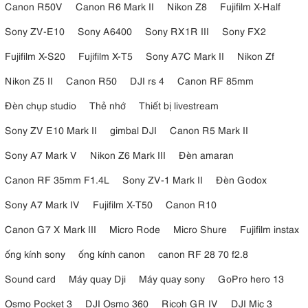
Canon R50V
Canon R6 Mark II
Nikon Z8
Fujifilm X-Half
Sony ZV-E10
Sony A6400
Sony RX1R III
Sony FX2
Fujifilm X-S20
Fujifilm X-T5
Sony A7C Mark II
Nikon Zf
Nikon Z5 II
Canon R50
DJI rs 4
Canon RF 85mm
Đèn chụp studio
Thẻ nhớ
Thiết bị livestream
Sony ZV E10 Mark II
gimbal DJI
Canon R5 Mark II
Sony A7 Mark V
Nikon Z6 Mark III
Đèn amaran
Canon RF 35mm F1.4L
Sony ZV-1 Mark II
Đèn Godox
Sony A7 Mark IV
Fujifilm X-T50
Canon R10
Canon G7 X Mark III
Micro Rode
Micro Shure
Fujifilm instax
ống kính sony
ống kính canon
canon RF 28 70 f2.8
Sound card
Máy quay Dji
Máy quay sony
GoPro hero 13
Osmo Pocket 3
DJI Osmo 360
Ricoh GR IV
DJI Mic 3