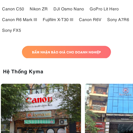
Canon C50
Nikon ZR
DJI Osmo Nano
GoPro Lit Hero
Canon R6 Mark III
Fujifilm X-T30 III
Canon R6V
Sony A7R6
Sony FX5
Hệ Thống Kyma