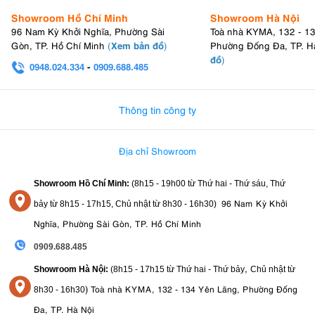
Showroom Hồ Chí Minh
Showroom Hà Nội
96 Nam Kỳ Khởi Nghĩa, Phường Sài
Toà nhà KYMA, 132 - 1
Xem bản đồ
Gòn, TP. Hồ Chí Minh
(
)
Phường Đống Đa, TP. H
đồ
)
0948.024.334
-
0909.688.485
0982.580.303
-
0938
Thông tin công ty
Địa chỉ Showroom
Showroom Hồ Chí Minh:
(8h15 - 19h00 từ
Thứ hai - Thứ sáu, Thứ
96 Nam Kỳ Khởi
bảy từ
8h15 - 17h15,
Chủ nhật từ 8
h30 - 16h30
)
Nghĩa, Phường Sài Gòn, TP. Hồ Chí Minh
0909.688.485
,
Showroom Hà Nội:
(8h15 - 17h15 từ Thứ hai - Thứ bảy
Chủ nhật từ
)
Toà nhà KYMA, 132 - 134 Yên Lãng, Phường Đống
8
h30 - 16h30
Đa, TP. Hà Nội