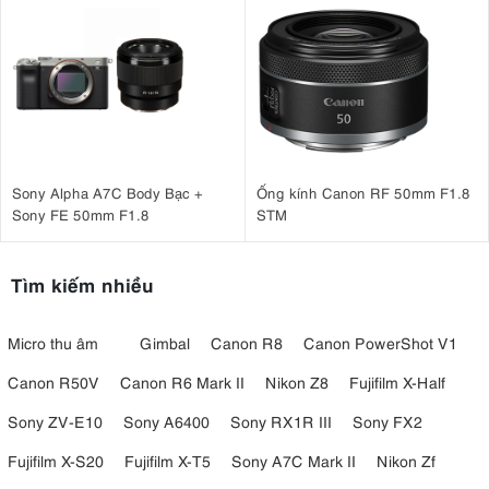
Sony Alpha A7C Body Bạc +
Ống kính Canon RF 50mm F1.8
Sony FE 50mm F1.8
STM
Tìm kiếm nhiều
Micro thu âm
Gimbal
Canon R8
Canon PowerShot V1
Canon R50V
Canon R6 Mark II
Nikon Z8
Fujifilm X-Half
Sony ZV-E10
Sony A6400
Sony RX1R III
Sony FX2
Fujifilm X-S20
Fujifilm X-T5
Sony A7C Mark II
Nikon Zf