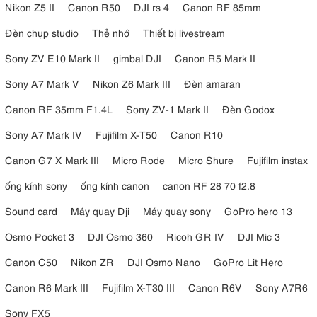
Nikon Z5 II
Canon R50
DJI rs 4
Canon RF 85mm
Đèn chụp studio
Thẻ nhớ
Thiết bị livestream
Sony ZV E10 Mark II
gimbal DJI
Canon R5 Mark II
Sony A7 Mark V
Nikon Z6 Mark III
Đèn amaran
Canon RF 35mm F1.4L
Sony ZV-1 Mark II
Đèn Godox
Sony A7 Mark IV
Fujifilm X-T50
Canon R10
Canon G7 X Mark III
Micro Rode
Micro Shure
Fujifilm instax
ống kính sony
ống kính canon
canon RF 28 70 f2.8
Sound card
Máy quay Dji
Máy quay sony
GoPro hero 13
Osmo Pocket 3
DJI Osmo 360
Ricoh GR IV
DJI Mic 3
Canon C50
Nikon ZR
DJI Osmo Nano
GoPro Lit Hero
Canon R6 Mark III
Fujifilm X-T30 III
Canon R6V
Sony A7R6
Sony FX5