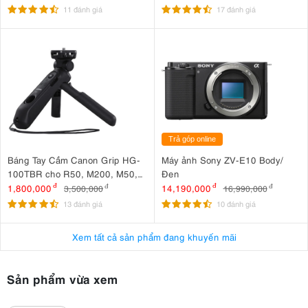
11 đánh giá
17 đánh giá
Trả góp online
Báng Tay Cầm Canon Grip HG-
Máy ảnh Sony ZV-E10 Body/
100TBR cho R50, M200, M50,
Đen
G7 X Mark III, G5 X Mark II
1,800,000
đ
14,190,000
đ
3,500,000
đ
16,990,000
đ
13 đánh giá
10 đánh giá
Xem tất cả sản phẩm đang khuyến mãi
Sản phẩm vừa xem