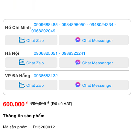
:
0909688485
- 0984895050
- 0948024334
-
Hồ Chí Minh
0968202049
Chat Zalo
Chat Messenger
Hà Nội
:
0906825051
- 0988323241
Chat Zalo
Chat Messenger
VP Đà Nẵng
:
0938653132
Chat Zalo
Chat Messenger
600,000
700,000
(Đã có VAT)
đ
đ
Thông tin sản phẩm
Mã sản phẩm
D15200012