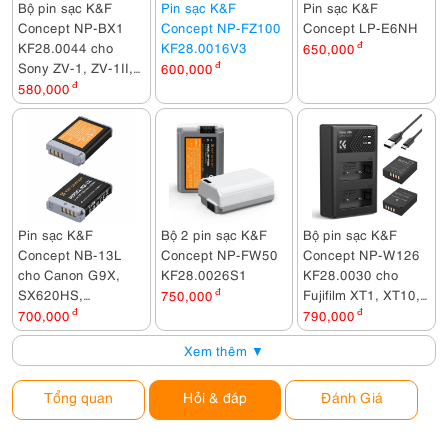
Bộ pin sạc K&F
Pin sạc K&F
Pin sạc K&F
Concept NP-BX1
Concept NP-FZ100
Concept LP-E6NH
KF28.0044 cho
KF28.0016V3
650,000
đ
Sony ZV-1, ZV-1II,
600,000
đ
RX100 WX350,
580,000
đ
HX99, RX100,
CX405, PJ410,
PJ440...
Pin sạc K&F
Bộ 2 pin sạc K&F
Bộ pin sạc K&F
Concept NB-13L
Concept NP-FW50
Concept NP-W126
cho Canon G9X,
KF28.0026S1
KF28.0030 cho
SX620HS,
Fujifilm XT1, XT10,
750,000
đ
SX720HS, SX730,
XT20, XE2, XE3,
700,000
đ
790,000
đ
G5X, G7X MARK II,
XA3, XA5, X100F,
Xem thêm ▼
G7X MARK III,....
XPRO, XH1
Tổng quan
Hỏi & đáp
Đánh Giá