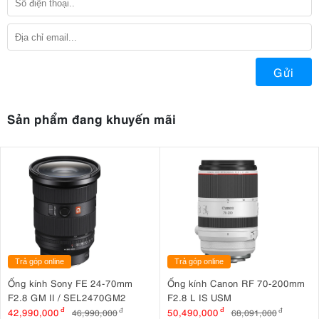
Gửi
Sản phẩm đang khuyến mãi
Trả góp online
Trả góp online
Ống kính Sony FE 24-70mm
Ống kính Canon RF 70-200mm
F2.8 GM II / SEL2470GM2
F2.8 L IS USM
42,990,000
đ
50,490,000
đ
46,990,000
đ
68,091,000
đ